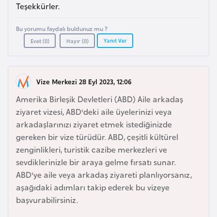
a
e
Teşekkürler.
r
i
Bu yorumu faydalı buldunuz mu ?
A
Yanıt Ver
Evet (
0
)
Hayır (
0
)
z
e
r
Vize Merkezi 28 Eyl 2023, 12:06
b
a
Amerika Birleşik Devletleri (ABD) Aile arkadaş
y
ziyaret vizesi, ABD'deki aile üyelerinizi veya
c
arkadaşlarınızı ziyaret etmek istediğinizde
a
gereken bir vize türüdür. ABD, çeşitli kültürel
n
zenginlikleri, turistik cazibe merkezleri ve
sevdiklerinizle bir araya gelme fırsatı sunar.
B
ABD'ye aile veya arkadaş ziyareti planlıyorsanız,
a
aşağıdaki adımları takip ederek bu vizeye
h
başvurabilirsiniz.
r