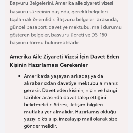
Başvuru Belgelerini,
Amerika aile ziyareti vizesi
e
başvuru sürecinin başında, gerekli belgeleri
y
toplamak önemlidir. Başvuru belgeleri arasında;
n
güncel pasaport, davetiye mektubu, mali durumu
gösteren belgeler, başvuru ücreti ve DS-160
B
başvuru formu bulunmaktadır.
a
n
Amerika Aile Ziyareti Vizesi İçin Davet Eden
g
Kişinin Hazırlaması Gerekenler
l
Amerika’da yaşayan arkadaş ya da
a
akrabanızdan davetiye mektubu almanız
d
gerekir. Davet eden kişinin; niçin ve hangi
e
tarihler arasında davet talep ettiğini
ş
belirtmelidir. Adresi, iletişim bilgileri
mutlaka yer almalıdır. Hazırlamış olduğu
B
yazıyı çıktı alıp, imzalayıp mail olarak size
e
göndermelidir.
l