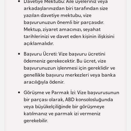
Davetiye Mektubu: Aile üyeleriniz veya
i
arkadaşlarınızdan biri tarafından size
n
yazılan davetiye mektubu, vize
başvurunuzun önemli bir parçasıdır.
B
Mektup, ziyaret amacınızı, seyahat
o
tarihlerinizi ve davet eden kişinin ilişkisini
s
açıklamalıdır.
n
Başvuru Ücreti: Vize başvuru ücretini
a
ödemeniz gerekecektir. Bu ücret, vize
H
başvurunuzun işlenmesi için gereklidir ve
e
genellikle başvuru merkezleri veya banka
r
aracılığıyla ödenir.
s
Görüşme ve Parmak İzi: Vize başvurusunun
e
bir parçası olarak, ABD konsolosluğunda
k
veya büyükelçiliğinde bir görüşmeye
katılmanız ve parmak izi vermeniz
B
gerekebilir.
u