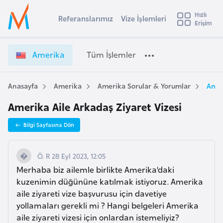
u
Hızlı
s
Referanslarımız
Vize İşlemleri
Başvuru yapmak istediğiniz ülkeyi seçin
Erişim
A
İ
Üye
t
Ülke Seçimi
m
Girişi
r
e
l
Amerika
Tüm İşlemler
a
r
l
e
i
y
k
Anasayfa
Amerika
Amerika Sorular & Yorumlar
Amer
t
a
a
Amerika Aile Arkadaş Ziyaret Vizesi
V
i
i
A
Bilgi Sayfasına Dön
z
ş
v
e
u
i
İ
Ö. R 28 Eyl 2023, 12:05
s
ş
Merhaba biz ailemle birlikte Amerika’daki
m
t
l
kuzenimin düğününe katılmak istiyoruz. Amerika
u
e
aile ziyareti vize başvurusu için davetiye
r
m
yollamaları gerekli mi ? Hangi belgeleri Amerika
y
l
aile ziyareti vizesi için onlardan istemeliyiz?