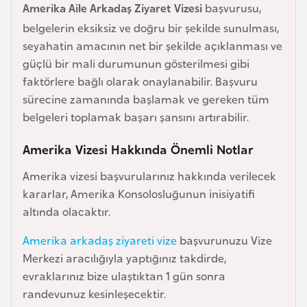
Amerika Aile Arkadaş Ziyaret Vizesi
başvurusu,
l
g
belgelerin eksiksiz ve doğru bir şekilde sunulması,
a
seyahatin amacının net bir şekilde açıklanması ve
r
güçlü bir mali durumunun gösterilmesi gibi
i
faktörlere bağlı olarak onaylanabilir. Başvuru
s
sürecine zamanında başlamak ve gereken tüm
t
belgeleri toplamak başarı şansını artırabilir.
a
Amerika Vizesi Hakkında Önemli Notlar
n
Amerika vizesi başvurularınız hakkında verilecek
B
kararlar, Amerika Konsolosluğunun inisiyatifi
u
altında olacaktır.
r
Amerika arkadaş ziyareti vize
başvurunuzu Vize
k
Merkezi aracılığıyla yaptığınız takdirde,
i
evraklarınız bize ulaştıktan 1 gün sonra
n
randevunuz kesinleşecektir.
a