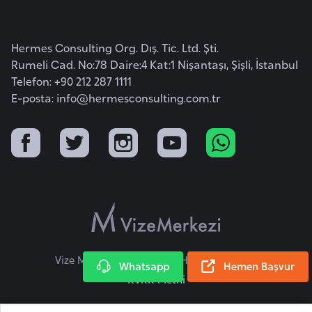
o
Hermes Consulting Org. Dış. Tic. Ltd. Şti.
B
Rumeli Cad. No:78 Daire:4 Kat:1 Nişantaşı, Şişli, İstanbul
u
Telefon: +90 212 287 1111
l
E-posta:
info@hermesconsulting.com.tr
g
a
r
i
s
t
a
n
Vize Merkezi © 2026 Tüm Hakları Saklıdır.
Whatsapp
Hemen Başvur
E
KVKK Metni
r
m