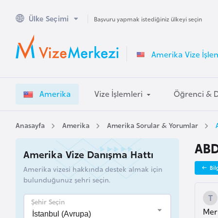
Ülke Seçimi
A
Başvuru yapmak istediğiniz ülkeyi seçin
v
u
Amerika Vize İşlem
s
t
r
Amerika
Vize İşlemleri
Öğrenci & 
a
l
y
Anasayfa
Amerika
Amerika Sorular & Yorumlar
a
ABD
Amerika Vize Danışma Hattı
A
Amerika vizesi hakkında destek almak için
Bil
v
bulunduğunuz şehri seçin.
u
s
Şehir Seçin
Mer
t