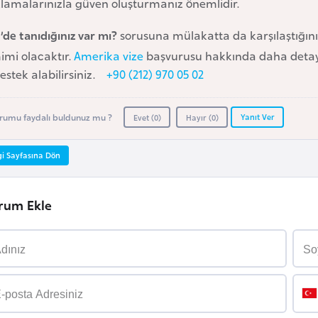
klamalarınızla güven oluşturmanız önemlidir.
de tanıdığınız var mı?
sorusuna mülakatta da karşılaştığını
imi olacaktır.
Amerika vize
başvurusu hakkında daha detaylı
estek alabilirsiniz.
+90 (212) 970 05 02
Yanıt Ver
rumu faydalı buldunuz mu ?
Evet (
0
)
Hayır (
0
)
gi Sayfasına Dön
rum Ekle