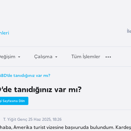
İl
leri
Değişim
Çalışma
Tüm İşlemler
ABD’de tanıdığınız var mı?
’de tanıdığınız var mı?
gi Sayfasına Dön
T. Yiğit Genç 25 Haz 2025, 18:26
haba, Amerika turist vizesine başvuruda bulundum. Kardeşim