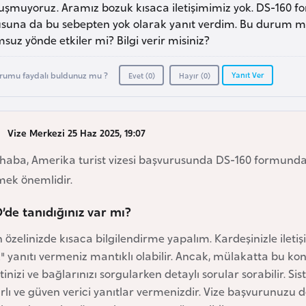
uşmuyoruz. Aramız bozuk kısaca iletişimimiz yok. DS-160 f
usuna da bu sebepten yok olarak yanıt verdim. Bu durum m
suz yönde etkiler mi? Bilgi verir misiniz?
Yanıt Ver
rumu faydalı buldunuz mu ?
Evet (
0
)
Hayır (
0
)
Vize Merkezi 25 Haz 2025, 19:07
haba, Amerika turist vizesi başvurusunda DS-160 formund
mek önemlidir.
’de tanıdığınız var mı?
n özelinizde kısaca bilgilendirme yapalım. Kardeşinizle iletiş
" yanıtı vermeniz mantıklı olabilir. Ancak, mülakatta bu ko
tinizi ve bağlarınızı sorgularken detaylı sorular sorabilir. 
rlı ve güven verici yanıtlar vermenizdir. Vize başvurunuzu