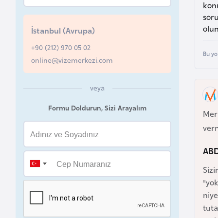
kon
u
sor
r
olum
İstanbul (Avrupa)
y
a
+90 (212) 970 05 02
Bu yo
online@vizemerkezi.com
A
z
veya
e
Formu Doldurun, Sizi Arayalım
r
Mer
b
ver
a
ABD
y
c
Sizi
a
"yok
n
niye
tuta
B