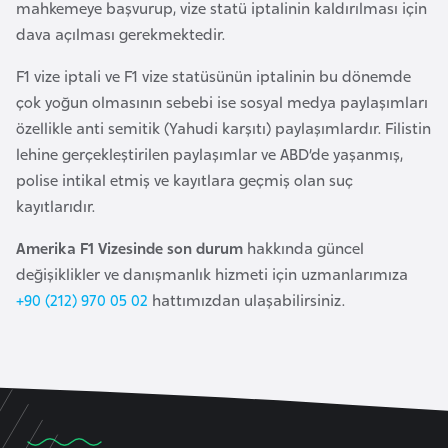
mahkemeye başvurup, vize statü iptalinin kaldırılması için
e
dava açılması gerekmektedir.
y
n
F1 vize iptali ve F1 vize statüsünün iptalinin bu dönemde
çok yoğun olmasının sebebi ise sosyal medya paylaşımları
B
özellikle anti semitik (Yahudi karşıtı) paylaşımlardır. Filistin
a
lehine gerçekleştirilen paylaşımlar ve ABD’de yaşanmış,
n
polise intikal etmiş ve kayıtlara geçmiş olan suç
g
kayıtlarıdır.
l
Amerika F1 Vizesinde son durum
hakkında güncel
a
değişiklikler ve danışmanlık hizmeti için uzmanlarımıza
d
+90 (212) 970 05 02
hattımızdan ulaşabilirsiniz.
e
ş
B
e
l