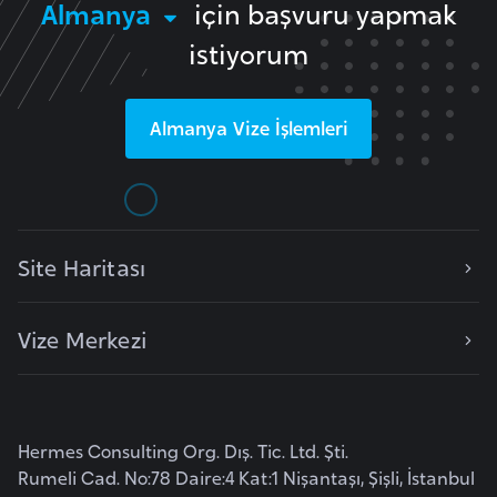
Almanya
için başvuru yapmak
a
istiyorum
r
u
s
Almanya
Vize İşlemleri
B
e
l
Site Haritası
ç
i
k
Vize Merkezi
a
B
e
Hermes Consulting Org. Dış. Tic. Ltd. Şti.
n
Rumeli Cad. No:78 Daire:4 Kat:1 Nişantaşı, Şişli, İstanbul