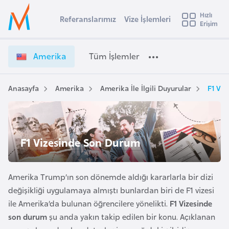
u
Hızlı
s
Referanslarımız
Vize İşlemleri
Başvuru yapmak istediğiniz ülkeyi seçin
Erişim
İ
Üye
t
Ülke Seçimi
Girişi
r
l
Amerika
Tüm İşlemler
a
l
e
y
Anasayfa
Amerika
Amerika İle İlgili Duyurular
F1 Vi
t
a
i
A
ş
F1 Vizesinde Son Durum
v
u
i
s
Amerika Trump’ın son dönemde aldığı kararlarla bir dizi
m
t
değişikliği uygulamaya almıştı bunlardan biri de F1 vizesi
u
ile Amerika’da bulunan öğrencilere yönelikti.
F1 Vizesinde
r
son durum
şu anda yakın takip edilen bir konu. Açıklanan
y