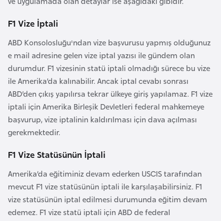
ve uygulamada olan detaylar ise aşağıdaki gibidir.
a
F1 Vize İptali
A
ABD Konsolosluğu'ndan vize başvurusu yapmış olduğunuz
z
e mail adresine gelen vize iptal yazısı ile gündem olan
e
durumdur. F1 vizesinin statü iptali olmadığı sürece bu vize
r
ile Amerika’da kalınabilir. Ancak iptal cevabı sonrası
b
ABD’den çıkış yapılırsa tekrar ülkeye giriş yapılamaz. F1 vize
a
iptali için Amerika Birleşik Devletleri federal mahkemeye
y
başvurup, vize iptalinin kaldırılması için dava açılması
c
gerekmektedir.
a
n
F1 Vize Statüsünün İptali
Amerika’da eğitiminiz devam ederken USCIS tarafından
B
mevcut F1 vize statüsünün iptali ile karşılaşabilirsiniz. F1
a
vize statüsünün iptal edilmesi durumunda eğitim devam
h
edemez. F1 vize statü iptali için ABD de federal
r