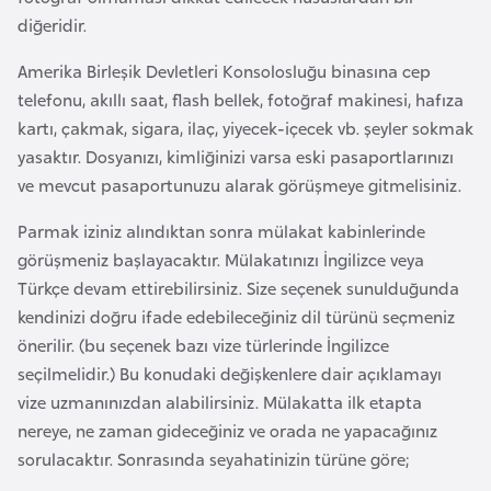
i
diğeridir.
n
Amerika Birleşik Devletleri Konsolosluğu binasına cep
B
telefonu, akıllı saat, flash bellek, fotoğraf makinesi, hafıza
o
kartı, çakmak, sigara, ilaç, yiyecek-içecek vb. şeyler sokmak
s
yasaktır. Dosyanızı, kimliğinizi varsa eski pasaportlarınızı
n
ve mevcut pasaportunuzu alarak görüşmeye gitmelisiniz.
a
Parmak iziniz alındıktan sonra mülakat kabinlerinde
H
görüşmeniz başlayacaktır. Mülakatınızı İngilizce veya
e
Türkçe devam ettirebilirsiniz. Size seçenek sunulduğunda
r
kendinizi doğru ifade edebileceğiniz dil türünü seçmeniz
s
önerilir. (bu seçenek bazı vize türlerinde İngilizce
e
seçilmelidir.) Bu konudaki değişkenlere dair açıklamayı
k
vize uzmanınızdan alabilirsiniz. Mülakatta ilk etapta
nereye, ne zaman gideceğiniz ve orada ne yapacağınız
B
sorulacaktır. Sonrasında seyahatinizin türüne göre;
u