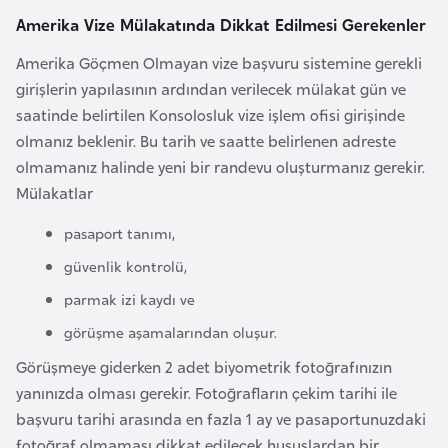
a
Amerika Vize Mülakatında Dikkat Edilmesi Gerekenler
r
Amerika Göçmen Olmayan vize başvuru sistemine gerekli
u
girişlerin yapılasının ardından verilecek mülakat gün ve
s
saatinde belirtilen Konsolosluk vize işlem ofisi girişinde
olmanız beklenir. Bu tarih ve saatte belirlenen adreste
B
olmamanız halinde yeni bir randevu oluşturmanız gerekir.
e
Mülakatlar
l
pasaport tanımı,
ç
i
güvenlik kontrolü,
k
parmak izi kaydı ve
a
görüşme aşamalarından oluşur.
Görüşmeye giderken 2 adet biyometrik fotoğrafınızın
B
yanınızda olması gerekir. Fotoğrafların çekim tarihi ile
e
başvuru tarihi arasında en fazla 1 ay ve pasaportunuzdaki
n
fotoğraf olmaması dikkat edilecek hususlardan bir