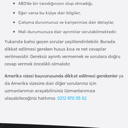
ABD’de bir tanıdığınızın olup olmadığı,
l
g
Eğer varsa bu kişiye dair bilgiler,
a
Çalışma durumunuz ve kariyerinize dair detaylar,
r
Mali durumunuza dair ayrıntılar sorulabilmektedir.
i
s
Yukarıda bahsi geçen sorular çeşitlendirilebilir. Burada
t
dikkat edilmesi gereken husus kısa ve net cevaplar
a
verilmesidir. Gereksiz ayrıntı vermemek ve sorulara doğru
n
cevap vermek öncelikli olmalıdır.
Amerika vizesi başvurusunda dikkat edilmesi gerekenler
ya
B
da Amerika vizesine dair diğer sorularınız için
u
uzmanlarımızı arayabilirsiniz Uzmanlarımıza
r
ulaşabileceğiniz hattımız.
0212 970 05 02
k
i
n
a