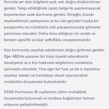
Formda yer alan bilgilerin açık, net, doğru doldurulması
e
gerekir. Talep edildiğinde ispatı belge ile yapılamayacak
y
beyanlardan uzak durmanız gerekir. Örneğin, önceki
n
seyahatlerinizi yazdıysanız ve bu vize geçişleri başka bir
pasaportta ise mülakatta eski pasaportunuzla gitmeniz
B
yararınıza olacaktır. Daha önce aldığınız ret cevabı ve
a
benzeri spesifik sorular şeffaflıkla cevaplanmalıdır.
n
g
Vize formunda seyahat sebebinizin doğru girilmesi gerekir.
l
Eğer ABD’de yaşayan bir kişiyi ziyaret edecekseniz
a
davetiyeniz ve o kişi hakkında bilgileriniz mülakatta
d
yanınızda olmalıdır. Yine eğer bir fuar ya da iş toplantısı
e
seyahat sebebi ise kanıtlayıcı davet veya evraklar
ş
mülakatta dosyanızda bulunmalıdır.
DS160 Formunun ilk sayfasının çıktısı muhakkak
B
dosyanızda bulunmalı ve randevu kağıdınızın hemen
e
arkasına yerleştirilmelidir.
l