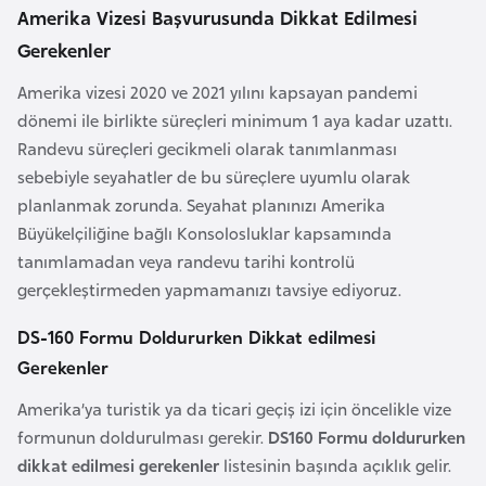
a
Amerika Vizesi Başvurusunda Dikkat Edilmesi
Gerekenler
A
Amerika vizesi 2020 ve 2021 yılını kapsayan pandemi
z
dönemi ile birlikte süreçleri minimum 1 aya kadar uzattı.
e
Randevu süreçleri gecikmeli olarak tanımlanması
r
sebebiyle seyahatler de bu süreçlere uyumlu olarak
b
planlanmak zorunda. Seyahat planınızı Amerika
a
Büyükelçiliğine bağlı Konsolosluklar kapsamında
y
tanımlamadan veya randevu tarihi kontrolü
c
gerçekleştirmeden yapmamanızı tavsiye ediyoruz.
a
n
DS-160 Formu Doldururken Dikkat edilmesi
Gerekenler
B
Amerika’ya turistik ya da ticari geçiş izi için öncelikle vize
a
formunun doldurulması gerekir.
DS160 Formu doldururken
h
dikkat edilmesi gerekenler
listesinin başında açıklık gelir.
r