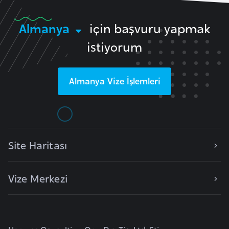
F
a
Almanya
için başvuru yapmak
s
istiyorum
o
Ç
Almanya
Vize İşlemleri
a
d
Ç
Site Haritası
e
k
C
Vize Merkezi
u
m
h
u