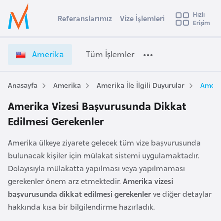
u
Hızlı
s
Referanslarımız
Vize İşlemleri
Başvuru yapmak istediğiniz ülkeyi seçin
Erişim
İ
Üye
t
Ülke Seçimi
Girişi
r
l
Amerika
Tüm İşlemler
a
l
e
y
Anasayfa
Amerika
Amerika İle İlgili Duyurular
Ameri
t
a
Amerika Vizesi Başvurusunda Dikkat
i
Edilmesi Gerekenler
A
ş
v
Amerika ülkeye ziyarete gelecek tüm vize başvurusunda
u
i
bulunacak kişiler için mülakat sistemi uygulamaktadır.
s
Dolayısıyla mülakatta yapılması veya yapılmaması
m
t
gerekenler önem arz etmektedir.
Amerika vizesi
u
başvurusunda dikkat edilmesi gerekenler
ve diğer detaylar
r
hakkında kısa bir bilgilendirme hazırladık.
y