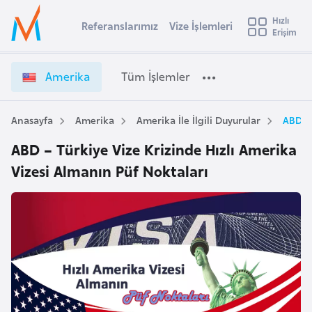
u
Hızlı
s
Referanslarımız
Vize İşlemleri
Başvuru yapmak istediğiniz ülkeyi seçin
Erişim
İ
Üye
t
Ülke Seçimi
Girişi
r
l
Amerika
Tüm İşlemler
a
l
e
y
Anasayfa
Amerika
Amerika İle İlgili Duyurular
ABD – 
t
a
ABD – Türkiye Vize Krizinde Hızlı Amerika
i
Vizesi Almanın Püf Noktaları
A
ş
v
u
i
s
m
t
u
r
y