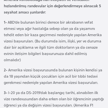
e
hızlandırılmış randevular için değerlendirmeye alınacak 5
y
seyahat amacı şunlardır:
n
1-
ABD’de bulunan birinci derece bir akrabanın vefat
etmesi veya ağır hastalığa sebep olan ya da yaşamını
B
tehdit eden bir kaza geçirmesi nedeniyle yapılan Amerika
a
vizesi başvuruları. (Bu durumda isim, ilişki, yer ve duruma
n
dair bir açıklama ve ilgili tüm doktorların ya da cenaze
g
evinin iletişim bilgileri başvurunuza dahil edilmiş
l
olmalıdır)
a
d
2-
Amerika vizesi başvurusunda bulunan kişinin kendisi ya
e
da 18 yaşından küçük çocukları için acil bir tıbbi tedavi
ş
gerekmesi nedeniyle yapılan Amerika vizesi başvuruları.
3-
I-20 ya da DS-2019’dak başlangıç tarihi, alınabilen ilk
B
vize randevusundan daha erken olan bir öğrencinin yaptığı
e
öğrenci ya da değişim vizesi başvuruları. (Amerika F1
l