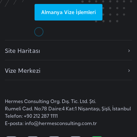
F
Almanya
Vize İşlemleri
a
s
o
Ç
Site Haritası
a
d
Vize Merkezi
Ç
e
k
Hermes Consulting Org. Dış. Tic. Ltd. Şti.
C
Rumeli Cad. No:78 Daire:4 Kat:1 Nişantaşı, Şişli, İstanbul
u
Telefon: +90 212 287 1111
m
E-posta:
info@hermesconsulting.com.tr
h
u