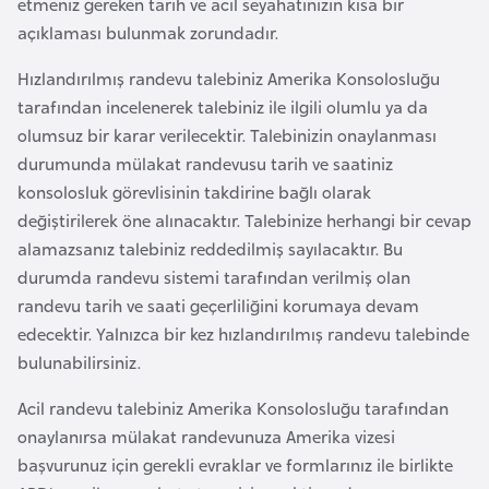
etmeniz gereken tarih ve acil seyahatinizin kısa bir
i
açıklaması bulunmak zorundadır.
n
Hızlandırılmış randevu talebiniz Amerika Konsolosluğu
B
tarafından incelenerek talebiniz ile ilgili olumlu ya da
o
olumsuz bir karar verilecektir. Talebinizin onaylanması
s
durumunda mülakat randevusu tarih ve saatiniz
n
konsolosluk görevlisinin takdirine bağlı olarak
a
değiştirilerek öne alınacaktır. Talebinize herhangi bir cevap
H
alamazsanız talebiniz reddedilmiş sayılacaktır. Bu
e
durumda randevu sistemi tarafından verilmiş olan
r
randevu tarih ve saati geçerliliğini korumaya devam
s
edecektir. Yalnızca bir kez hızlandırılmış randevu talebinde
e
bulunabilirsiniz.
k
Acil randevu talebiniz Amerika Konsolosluğu tarafından
onaylanırsa mülakat randevunuza Amerika vizesi
B
başvurunuz için gerekli evraklar ve formlarınız ile birlikte
u