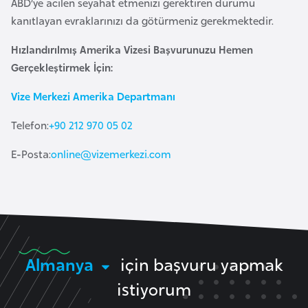
ABD’ye acilen seyahat etmenizi gerektiren durumu
l
kanıtlayan evraklarınızı da götürmeniz gerekmektedir.
g
a
Hızlandırılmış Amerika Vizesi Başvurunuzu Hemen
r
Gerçekleştirmek İçin:
i
Vize Merkezi Amerika Departmanı
s
t
Telefon:
+90 212 970 05 02
a
n
E-Posta:
online@vizemerkezi.com
B
u
r
k
Almanya
için başvuru yapmak
i
n
istiyorum
a