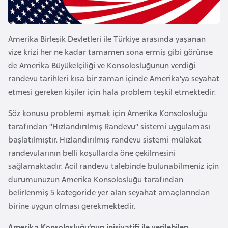
a
A
Amerika Birleşik Devletleri ile Türkiye arasında yaşanan
z
vize krizi her ne kadar tamamen sona ermiş gibi görünse
e
de Amerika Büyükelçiliği ve Konsolosluğunun verdiği
r
randevu tarihleri kısa bir zaman içinde Amerika’ya seyahat
b
etmesi gereken kişiler için hala problem teşkil etmektedir.
a
Söz konusu problemi aşmak için Amerika Konsolosluğu
y
tarafından “Hızlandırılmış Randevu” sistemi uygulaması
c
başlatılmıştır. Hızlandırılmış randevu sistemi mülakat
a
randevularının belli koşullarda öne çekilmesini
n
sağlamaktadır. Acil randevu talebinde bulunabilmeniz için
durumunuzun Amerika Konsolosluğu tarafından
B
belirlenmiş 5 kategoride yer alan seyahat amaçlarından
a
birine uygun olması gerekmektedir.
h
r
Amerika Konsolosluğu’nun inisiyatifi ile verilebilen