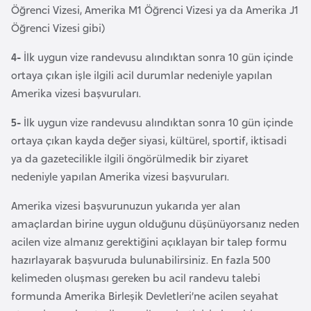
Öğrenci Vizesi, Amerika M1 Öğrenci Vizesi ya da Amerika J1
a
Öğrenci Vizesi gibi)
r
u
4-
İlk uygun vize randevusu alındıktan sonra 10 gün içinde
s
ortaya çıkan işle ilgili acil durumlar nedeniyle yapılan
Amerika vizesi başvuruları.
B
5-
İlk uygun vize randevusu alındıktan sonra 10 gün içinde
e
ortaya çıkan kayda değer siyasi, kültürel, sportif, iktisadi
l
ya da gazetecilikle ilgili öngörülmedik bir ziyaret
ç
nedeniyle yapılan Amerika vizesi başvuruları.
i
k
Amerika vizesi başvurunuzun yukarıda yer alan
a
amaçlardan birine uygun olduğunu düşünüyorsanız neden
acilen vize almanız gerektiğini açıklayan bir talep formu
hazırlayarak başvuruda bulunabilirsiniz. En fazla 500
B
kelimeden oluşması gereken bu acil randevu talebi
e
formunda Amerika Birleşik Devletleri’ne acilen seyahat
n