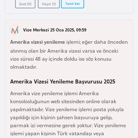
a
e
Yanıt Ver
Evet (
0
)
Hayır (
1
)
r
i
A
z
Vize Merkezi 25 Oca 2025, 09:59
e
Amerika vizesi yenileme
işlemi; eğer daha önceden
r
alınmış olan bir Amerika vizesi varsa ve önceki
b
vize süresi 48 ay içinde doldu ise söz konusu
a
olmaktadır.
y
c
Amerika Vizesi Yenileme Başvurusu 2025
a
n
Amerika vize yenileme işlemi Amerika
konsolosluğunun web sitesinden online olarak
yapılmaktadır. Vize yenileme işlemi posta yoluyla
B
yapıldığı için kişinin şahsen başvuruya gelip,
a
parmak izi vermesine gerek yoktur. Vize yenileme
h
işlemi yapan kişinin Türk vatandaşı veya
r