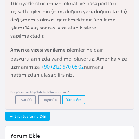
Türkiye’de oturum izni olmalı ve pasaporttaki
e
kişisel bilgilerinin (isim, doğum yeri, doğum tarihi)
y
değişmemiş olması gerekmektedir. Yenileme
n
işlemi 14 yaş sonrası vize alan kişilere
yapılmaktadır.
B
a
Amerika vizesi yenileme
işlemlerine dair
n
başvurularınızda yardımcı oluyoruz. Amerika vize
g
uzmanımıza
+90 (212) 970 05 02
numaralı
l
hattımızdan ulaşabilirsiniz.
a
d
Bu yorumu faydalı buldunuz mu ?
e
Yanıt Ver
Evet (
3
)
Hayır (
0
)
ş
Bilgi Sayfasına Dön
B
e
Yorum Ekle
l