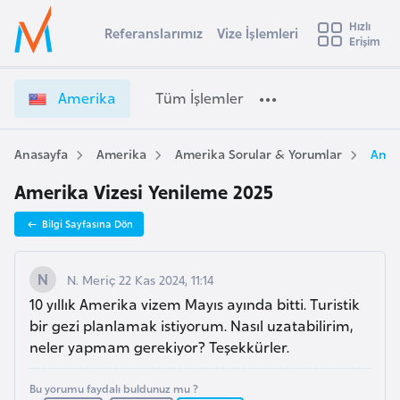
u
Hızlı
s
Referanslarımız
Vize İşlemleri
Başvuru yapmak istediğiniz ülkeyi seçin
Erişim
A
İ
Üye
t
Ülke Seçimi
m
Girişi
r
e
l
Amerika
Tüm İşlemler
a
r
l
e
i
y
k
Anasayfa
Amerika
Amerika Sorular & Yorumlar
Amer
t
a
a
Amerika Vizesi Yenileme 2025
V
i
i
A
Bilgi Sayfasına Dön
z
ş
v
e
u
i
İ
N. Meriç 22 Kas 2024, 11:14
s
ş
10 yıllık Amerika vizem Mayıs ayında bitti. Turistik
m
t
l
bir gezi planlamak istiyorum. Nasıl uzatabilirim,
u
e
neler yapmam gerekiyor? Teşekkürler.
r
m
y
l
Bu yorumu faydalı buldunuz mu ?