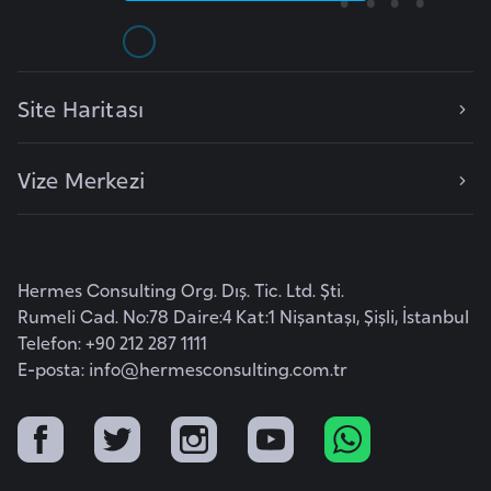
l
g
a
r
Site Haritası
i
s
Vize Merkezi
t
a
n
Hermes Consulting Org. Dış. Tic. Ltd. Şti.
B
Rumeli Cad. No:78 Daire:4 Kat:1 Nişantaşı, Şişli, İstanbul
u
Telefon: +90 212 287 1111
r
E-posta:
info@hermesconsulting.com.tr
k
i
n
a