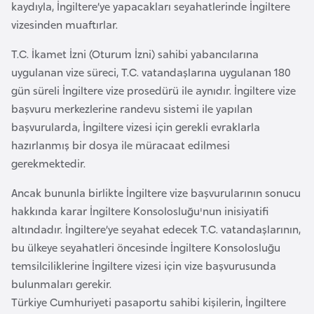
kaydıyla, İngiltere’ye yapacakları seyahatlerinde İngiltere
a
vizesinden muaftırlar.
r
u
T.C. İkamet İzni (Oturum İzni) sahibi yabancılarına
s
uygulanan vize süreci, T.C. vatandaşlarına uygulanan 180
gün süreli İngiltere vize prosedürü ile aynıdır. İngiltere vize
başvuru merkezlerine randevu sistemi ile yapılan
B
başvurularda, İngiltere vizesi için gerekli evraklarla
e
hazırlanmış bir dosya ile müracaat edilmesi
l
gerekmektedir.
ç
i
Ancak bununla birlikte İngiltere vize başvurularının sonucu
k
hakkında karar İngiltere Konsolosluğu'nun inisiyatifi
a
altındadır. İngiltere’ye seyahat edecek T.C. vatandaşlarının,
bu ülkeye seyahatleri öncesinde İngiltere Konsolosluğu
B
temsilciliklerine İngiltere vizesi için vize başvurusunda
e
bulunmaları gerekir.
n
Türkiye Cumhuriyeti pasaportu sahibi kişilerin, İngiltere