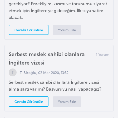
s
gerekiyor? Emekliyim, kızımı ve torunumu ziyaret
t
etmek için İngiltere’ye gideceğim. İlk seyahatim
a
olacak.
n
Yorum Ekle
Cevabı Görüntüle
H
ı
r
Serbest meslek sahibi olanlara
v
İngiltere vizesi
a
t
T. Biroğlu, 02 Mar 2020, 13:32
i
Serbest meslek sahibi olanlara İngiltere vizesi
s
alma şartı var mı? Başvuruyu nasıl yapacağız?
t
a
Yorum Ekle
Cevabı Görüntüle
n