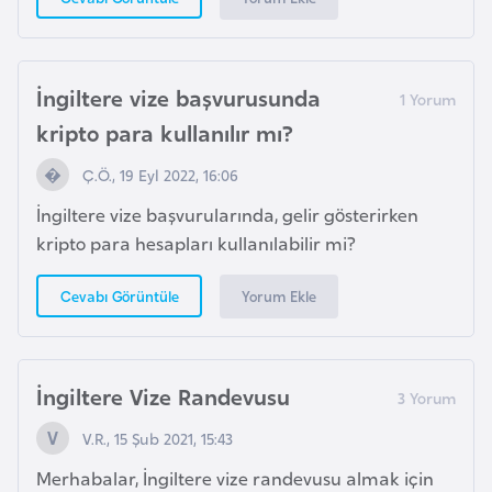
i
y
a
İngiltere vize başvurusunda
kripto para kullanılır mı?
G
a
Ç.Ö., 19 Eyl 2022, 16:06
n
İngiltere vize başvurularında, gelir gösterirken
a
kripto para hesapları kullanılabilir mi?
G
Yorum Ekle
Cevabı Görüntüle
i
n
e
İngiltere Vize Randevusu
B
i
V.R., 15 Şub 2021, 15:43
s
Merhabalar, İngiltere vize randevusu almak için