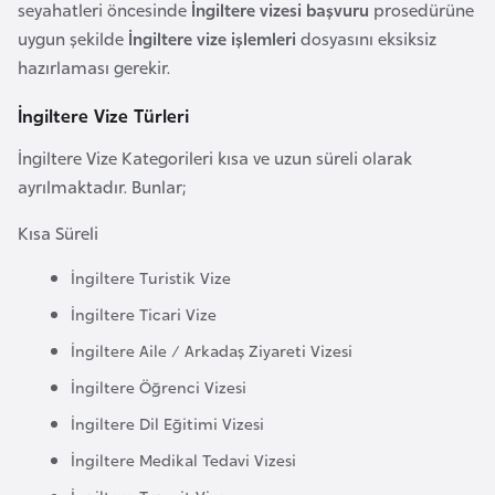
i
seyahatleri öncesinde
İngiltere vizesi başvuru
prosedürüne
n
uygun şekilde
İngiltere vize işlemleri
dosyasını eksiksiz
hazırlaması gerekir.
B
İngiltere Vize Türleri
o
s
İngiltere Vize Kategorileri kısa ve uzun süreli olarak
n
ayrılmaktadır. Bunlar;
a
Kısa Süreli
H
e
İngiltere Turistik Vize
r
İngiltere Ticari Vize
s
İngiltere Aile / Arkadaş Ziyareti Vizesi
e
k
İngiltere Öğrenci Vizesi
İngiltere Dil Eğitimi Vizesi
B
İngiltere Medikal Tedavi Vizesi
u