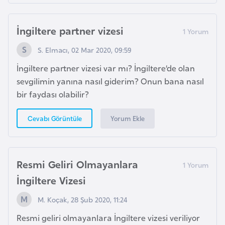
e
İngiltere partner vizesi
I
r
S. Elmacı, 02 Mar 2020, 09:59
a
İngiltere partner vizesi var mı? İngiltere’de olan
k
sevgilimin yanına nasıl giderim? Onun bana nasıl
bir faydası olabilir?
İ
r
Yorum Ekle
Cevabı Görüntüle
l
a
n
Resmi Geliri Olmayanlara
d
İngiltere Vizesi
a
M. Koçak, 28 Şub 2020, 11:24
İ
Resmi geliri olmayanlara İngiltere vizesi veriliyor
s