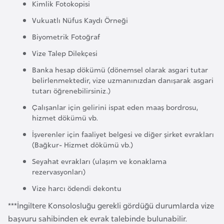
Kimlik Fotokopisi
r
Vukuatlı Nüfus Kaydı Örneği
i
Biyometrik Fotoğraf
y
e
Vize Talep Dilekçesi
t
Banka hesap dökümü (dönemsel olarak asgari tutar
i
belirlenmektedir, vize uzmanınızdan danışarak asgari
tutarı öğrenebilirsiniz.)
C
Çalışanlar için gelirini ispat eden maaş bordrosu,
hizmet dökümü vb.
e
z
İşverenler için faaliyet belgesi ve diğer şirket evrakları
a
(Bağkur- Hizmet dökümü vb.)
y
Seyahat evrakları (ulaşım ve konaklama
i
rezervasyonları)
r
Vize harcı ödendi dekontu
***İngiltere Konsolosluğu gerekli gördüğü durumlarda vize
C
başvuru sahibinden ek evrak talebinde bulunabilir.