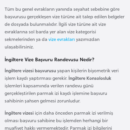
i
b
Tüm bu genel evrakların yanında seyahat sebebine göre
u
başvurusu gerçekleşen vize türüne ait talep edilen belgeler
t
de dosyada bulunmalıdır. İlgili vize türüne ait vize
i
evraklarına sol barda yer alan vize kategorisi
sekmelerinden ya da
vize evrakları
yazımızdan
ulaşabilirsiniz.
Ç
i
İngiltere Vize Başvuru Randevusu Nedir?
n
İngiltere vizesi başvurusu
yapan kişilerin biyometrik veri
işlem kaydı yaptırması gerekir.
İngiltere Konsolosluk
D
işlemleri kapsamında verilen randevu günü
a
gerçekleştirilen parmak izi kaydı işlemine başvuru
n
sahibinin şahsen gelmesi zorunludur.
i
m
İngiltere vizesi
için daha önceden parmak izi verilmiş
a
olması başvuru sahibine bu işlemden herhangi bir
r
muafiyet hakkı vermemektedir. Parmak izi bilgilerini