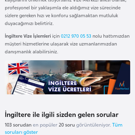
a
profesyonel bir yaklaşımla ele aldığımız vize sürecinde
h
sizlere gereken hızı ve konforu sağlamaktan mutluluk
i
duyacağımızı belirtiriz.
l
i
İngiltere Vize İşlemleri
için
0212 970 05 53
nolu hattımızdan
müşteri hizmetlerine ulaşarak vize uzmanlarımızdan
F
danışmanlık alabilirsiniz.
i
n
l
a
n
d
i
İngiltere ile ilgili sizden gelen sorular
y
a
103 sorudan
en popüler
20 soru
görüntüleniyor.
Tüm
soruları göster