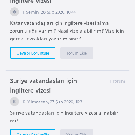
e
ç
İ. Semin, 28 Şub 2020, 10:44
Katar vatandaşları için İngiltere vizesi alma
İ
zorunluluğu var mı? Nasıl vize alabilirim? Vize için
s
gerekli evrakları yazar mısınız?
v
i
Yorum Ekle
Cevabı Görüntüle
ç
r
e
Suriye vatandaşları için
İngiltere vizesi
İ
t
K. Yılmazcan, 27 Şub 2020, 16:31
a
Suriye vatandaşları için İngiltere vizesi alınabilir
l
mi?
y
a
Yorum Ekle
Cevabı Görüntüle