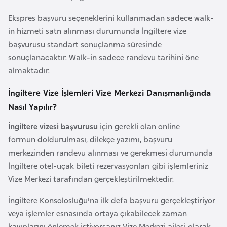
E
t
Ekspres başvuru seçeneklerini kullanmadan sadece walk-
i
in hizmeti satn alınması durumunda İngiltere vize
y
başvurusu standart sonuçlanma süresinde
o
sonuçlanacaktır. Walk-in sadece randevu tarihini öne
p
almaktadır.
y
İngiltere Vize İşlemleri Vize Merkezi Danışmanlığında
a
Nasıl Yapılır?
F
İngiltere vizesi başvurusu
için gerekli olan online
i
formun doldurulması, dilekçe yazımı, başvuru
l
merkezinden randevu alınması ve gerekmesi durumunda
d
İngiltere otel-uçak bileti rezervasyonları gibi işlemleriniz
i
Vize Merkezi tarafından gerçekleştirilmektedir.
ş
İngiltere Konsolosluğu'na ilk defa başvuru gerçekleştiriyor
i
veya işlemler esnasında ortaya çıkabilecek zaman
S
kayıplarını önlemek istiyorsanız Vize Merkezi ailesi olarak,