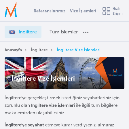
u
Hızlı
s
Referanslarımız
Vize İşlemleri
Başvuru yapmak istediğiniz ülkeyi seçin
Erişim
İ
İ
Üye
t
Ülke Seçimi
n
Girişi
r
g
l
İngiltere
Tüm İşlemler
a
i
l
e
l
y
t
Anasayfa
İngiltere
İngiltere Vize İşlemleri
t
a
e
r
i
e
A
V
ş
İngiltere Vize İşlemleri
v
i
u
i
z
s
e
İngiltere’ye gerçekleştirmek istediğiniz seyahatleriniz için
m
t
İ
zorunlu olan
İngiltere vize işlemleri
ile ilgili tüm bilgilere
u
ş
makalemizden ulaşabilirsiniz.
r
l
y
e
İngiltere’ye seyahat
etmeye karar verdiyseniz, almanız