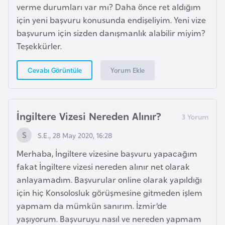
verme durumları var mı? Daha önce ret aldığım
d
için yeni başvuru konusunda endişeliyim. Yeni vize
a
başvurum için sizden danışmanlık alabilir miyim?
n
Teşekkürler.
G
Yorum Ekle
Cevabı Görüntüle
u
y
a
İngiltere Vizesi Nereden Alınır?
n
a
S.E., 28 May 2020, 16:28
Merhaba, İngiltere vizesine başvuru yapacağım
H
fakat İngiltere vizesi nereden alınır net olarak
i
anlayamadım. Başvurular online olarak yapıldığı
n
için hiç Konsolosluk görüşmesine gitmeden işlem
d
yapmam da mümkün sanırım. İzmir’de
i
yaşıyorum. Başvuruyu nasıl ve nereden yapmam