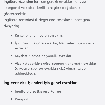
İngiltere vize işlemleri
için gerekli evraklar her vize
F
kategorisi ve kişisel özelliklere göre değişkenlik
a
gösterecektir.
s
İngiltere konsolosluk değerlendirmesine sunacağınız
o
dosyada;
Kişisel bilgileri içeren evraklar,
Ç
a
İş durumuna göre evraklar, Mali yeterliliğe yönelik
d
evraklar,
Seyahatin amacına yönelik evraklar
Ç
Vize kategorisine göre istenecek alternatif evraklar
e
(davetiye, sponsor evrakları v.b.) olması talep
edilmektedir.
k
C
İngiltere vize işlemleri için genel evraklar
u
İngiltere Vize Başvuru Formu
m
h
Pasaport
u