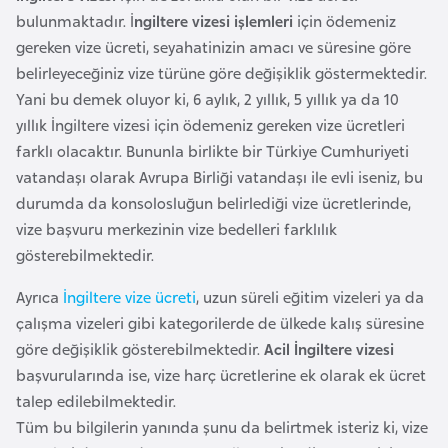
o
bulunmaktadır. İ
ngiltere vizesi işlemleri
için ödemeniz
gereken vize ücreti, seyahatinizin amacı ve süresine göre
B
belirleyeceğiniz vize türüne göre değişiklik göstermektedir.
u
Yani bu demek oluyor ki, 6 aylık, 2 yıllık, 5 yıllık ya da 10
l
yıllık İngiltere vizesi için ödemeniz gereken vize ücretleri
g
farklı olacaktır. Bununla birlikte bir Türkiye Cumhuriyeti
a
vatandaşı olarak Avrupa Birliği vatandaşı ile evli iseniz, bu
r
durumda da konsolosluğun belirlediği vize ücretlerinde,
i
vize başvuru merkezinin vize bedelleri farklılık
s
gösterebilmektedir.
t
Ayrıca
İngiltere vize ücreti
, uzun süreli eğitim vizeleri ya da
a
çalışma vizeleri gibi kategorilerde de ülkede kalış süresine
n
göre değişiklik gösterebilmektedir.
Acil İngiltere vizesi
başvurularında ise, vize harç ücretlerine ek olarak ek ücret
E
talep edilebilmektedir.
r
Tüm bu bilgilerin yanında şunu da belirtmek isteriz ki, vize
m