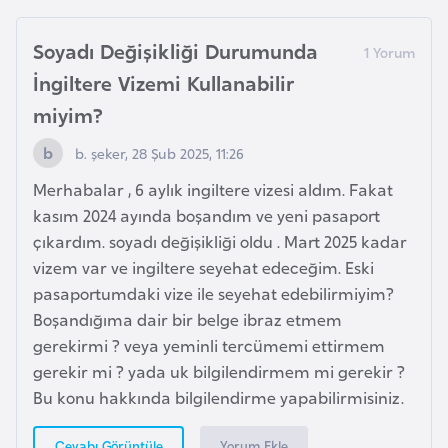
F
r
Soyadı Değişikliği Durumunda
a
İngiltere Vizemi Kullanabilir
n
miyim?
s
a
b. şeker, 28 Şub 2025, 11:26
Merhabalar , 6 aylık ingiltere vizesi aldım. Fakat
G
kasım 2024 ayında boşandım ve yeni pasaport
a
çıkardım. soyadı değişikliği oldu . Mart 2025 kadar
b
vizem var ve ingiltere seyehat edeceğim. Eski
o
pasaportumdaki vize ile seyehat edebilirmiyim?
n
Boşandığıma dair bir belge ibraz etmem
gerekirmi ? veya yeminli tercümemi ettirmem
G
gerekir mi ? yada uk bilgilendirmem mi gerekir ?
a
Bu konu hakkında bilgilendirme yapabilirmisiniz.
m
b
Yorum Ekle
Cevabı Görüntüle