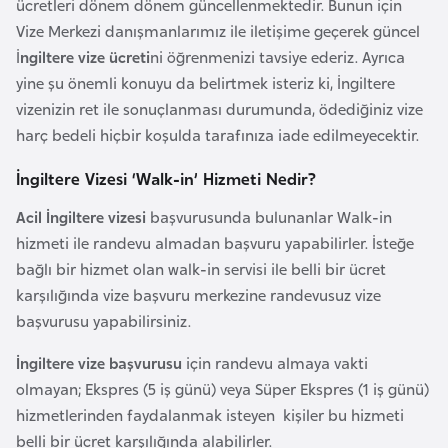
ücretleri dönem dönem güncellenmektedir. Bunun için
e
Vize Merkezi danışmanlarımız ile iletişime geçerek güncel
n
İ
ngiltere vize ücreti
ni öğrenmenizi tavsiye ederiz. Ayrıca
i
yine şu önemli konuyu da belirtmek isteriz ki, İngiltere
s
vizenizin ret ile sonuçlanması durumunda, ödediğiniz vize
t
harç bedeli hiçbir koşulda tarafınıza iade edilmeyecektir.
a
n
İngiltere Vizesi ‘Walk-in’ Hizmeti Nedir?
Acil İngiltere vizesi
başvurusunda bulunanlar Walk-in
E
hizmeti ile randevu almadan başvuru yapabilirler. İsteğe
s
bağlı bir hizmet olan walk-in servisi ile belli bir ücret
t
karşılığında vize başvuru merkezine randevusuz vize
o
başvurusu yapabilirsiniz.
n
İngiltere vize başvurusu
için randevu almaya vakti
y
olmayan; Ekspres (5 iş günü) veya Süper Ekspres (1 iş günü)
a
hizmetlerinden faydalanmak isteyen kişiler bu hizmeti
belli bir ücret karşılığında alabilirler.