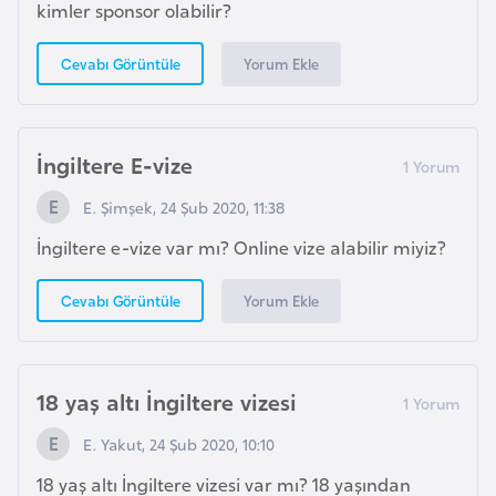
kimler sponsor olabilir?
K
a
Yorum Ekle
Cevabı Görüntüle
r
a
d
a
İngiltere E-vize
ğ
E. Şimşek, 24 Şub 2020, 11:38
İngiltere e-vize var mı? Online vize alabilir miyiz?
K
e
Yorum Ekle
Cevabı Görüntüle
n
y
a
18 yaş altı İngiltere vizesi
K
E. Yakut, 24 Şub 2020, 10:10
o
18 yaş altı İngiltere vizesi var mı? 18 yaşından
n