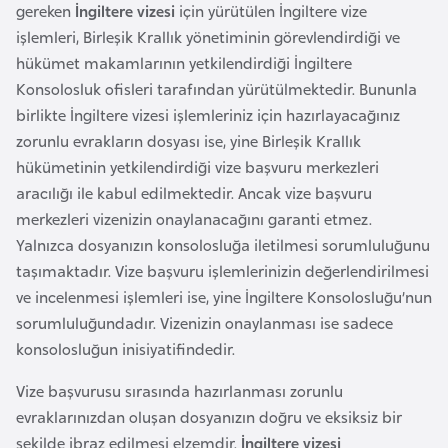
a
m
gereken
İngiltere vizesi
için yürütülen İngiltere vize
l
işlemleri, Birleşik Krallık yönetiminin görevlendirdiği ve
e
hükümet makamlarının yetkilendirdiği İngiltere
A
r
Konsolosluk ofisleri tarafından yürütülmektedir. Bununla
z
i
birlikte İngiltere vizesi işlemleriniz için hazırlayacağınız
e
zorunlu evrakların dosyası ise, yine Birleşik Krallık
r
hükümetinin yetkilendirdiği vize başvuru merkezleri
b
aracılığı ile kabul edilmektedir. Ancak vize başvuru
a
merkezleri vizenizin onaylanacağını garanti etmez.
y
Yalnızca dosyanızın konsolosluğa iletilmesi sorumluluğunu
c
taşımaktadır. Vize başvuru işlemlerinizin değerlendirilmesi
a
ve incelenmesi işlemleri ise, yine İngiltere Konsolosluğu’nun
n
sorumluluğundadır. Vizenizin onaylanması ise sadece
konsolosluğun inisiyatifindedir.
B
a
Vize başvurusu sırasında hazırlanması zorunlu
h
evraklarınızdan oluşan dosyanızın doğru ve eksiksiz bir
r
şekilde ibraz edilmesi elzemdir.
İngiltere vizesi