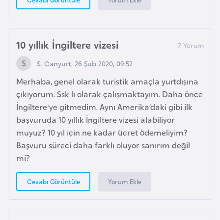
İ
z
10 yıllık İngiltere vizesi
l
a
S. Canyurt, 26 Şub 2020, 09:52
n
Merhaba, genel olarak turistik amaçla yurtdışına
d
çıkıyorum. Ssk lı olarak çalışmaktayım. Daha önce
a
İngiltere'ye gitmedim. Aynı Amerika’daki gibi ilk
başvuruda 10 yıllık İngiltere vizesi alabiliyor
K
muyuz? 10 yıl için ne kadar ücret ödemeliyim?
a
Başvuru süreci daha farklı oluyor sanırım değil
m
mi?
b
o
Yorum Ekle
Cevabı Görüntüle
ç
y
a