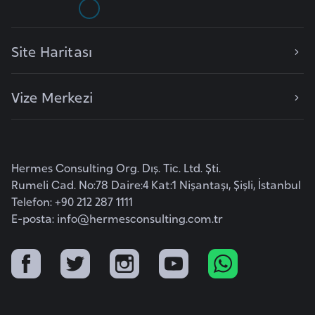
b
y
Site Haritası
a
L
Vize Merkezi
i
h
t
e
Hermes Consulting Org. Dış. Tic. Ltd. Şti.
n
Rumeli Cad. No:78 Daire:4 Kat:1 Nişantaşı, Şişli, İstanbul
ş
Telefon: +90 212 287 1111
E-posta:
t
info@hermesconsulting.com.tr
a
y
n
L