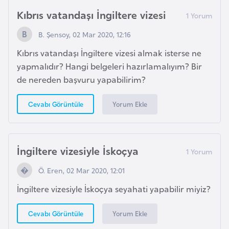
H
Kıbrıs vatandaşı İngiltere vizesi
o
l
B. Şensoy, 02 Mar 2020, 12:16
l
Kıbrıs vatandaşı İngiltere vizesi almak isterse ne
a
yapmalıdır? Hangi belgeleri hazırlamalıyım? Bir
n
de nereden başvuru yapabilirim?
d
a
Yorum Ekle
Cevabı Görüntüle
İ
n
İngiltere vizesiyle İskoçya
g
i
Ö. Eren, 02 Mar 2020, 12:01
l
İngiltere vizesiyle İskoçya seyahati yapabilir miyiz?
t
e
Yorum Ekle
Cevabı Görüntüle
r