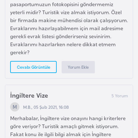
s
pasaportumuzun fotokopisini göndermemiz
a
yeterli midir? Turistik vize almak istiyorum. Özel
u
bir firmada makine mühendisi olarak çalışıyorum.
Evraklarımı hazırlayabilmem için mail adresime
G
gerekli evrak listesi gönderirseniz sevinirim.
i
Evraklarımı hazırlarken nelere dikkat etmem
n
gerekir?
e
Yorum Ekle
Cevabı Görüntüle
G
r
e
İngiltere Vize
n
M.B., 05 Şub 2021, 16:08
a
d
Merhabalar, İngiltere vize onayını hangi kriterlere
a
göre veriyor? Turistik amaçlı gitmek istiyorum.
Fakat konu ile ilgili bilgi almak için İngiltere