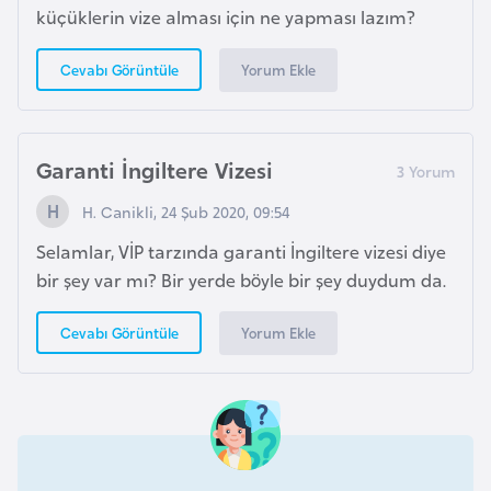
küçüklerin vize alması için ne yapması lazım?
g
o
Yorum Ekle
Cevabı Görüntüle
K
ü
Garanti İngiltere Vizesi
b
a
H. Canikli, 24 Şub 2020, 09:54
Selamlar, VİP tarzında garanti İngiltere vizesi diye
K
bir şey var mı? Bir yerde böyle bir şey duydum da.
u
v
Yorum Ekle
Cevabı Görüntüle
e
y
t
L