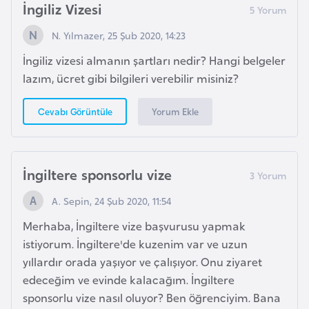
İngiliz Vizesi
N. Yılmazer, 25 Şub 2020, 14:23
K
a
İngiliz vizesi almanın şartları nedir? Hangi belgeler
m
lazım, ücret gibi bilgileri verebilir misiniz?
e
r
Yorum Ekle
Cevabı Görüntüle
u
n
İngiltere sponsorlu vize
K
A. Sepin, 24 Şub 2020, 11:54
a
n
Merhaba, İngiltere vize başvurusu yapmak
a
istiyorum. İngiltere'de kuzenim var ve uzun
d
yıllardır orada yaşıyor ve çalışıyor. Onu ziyaret
a
edeceğim ve evinde kalacağım. İngiltere
sponsorlu vize nasıl oluyor? Ben öğrenciyim. Bana