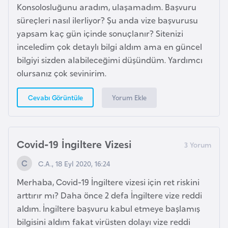
Konsolosluğunu aradım, ulaşamadım. Başvuru
G
süreçleri nasıl ilerliyor? Şu anda vize başvurusu
ü
yapsam kaç gün içinde sonuçlanır? Sitenizi
n
inceledim çok detaylı bilgi aldım ama en güncel
e
bilgiyi sizden alabileceğimi düşündüm. Yardımcı
y
olursanız çok sevinirim.
K
o
Yorum Ekle
Cevabı Görüntüle
r
e
Covid-19 İngiltere Vizesi
G
ü
C.A., 18 Eyl 2020, 16:24
n
Merhaba, Covid-19 İngiltere vizesi için ret riskini
e
arttırır mı? Daha önce 2 defa İngiltere vize reddi
y
aldım. İngiltere başvuru kabul etmeye başlamış
S
bilgisini aldım fakat virüsten dolayı vize reddi
u