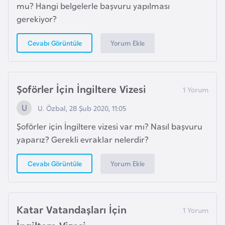
mu? Hangi belgelerle başvuru yapılması
p
gerekiyor?
a
n
Yorum Ekle
Cevabı Görüntüle
y
a
Şoförler İçin İngiltere Vizesi
İ
s
U. Özbal, 28 Şub 2020, 11:05
r
Şoförler için İngiltere vizesi var mı? Nasıl başvuru
a
yaparız? Gerekli evraklar nelerdir?
i
l
Yorum Ekle
Cevabı Görüntüle
İ
s
Katar Vatandaşları İçin
v
İngiltere Vizesi