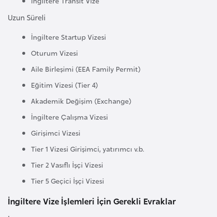
İngiltere Transit Vize
l
Uzun Süreli
g
a
İngiltere Startup Vizesi
r
Oturum Vizesi
i
Aile Birleşimi (EEA Family Permit)
s
t
Eğitim Vizesi (Tier 4)
a
Akademik Değişim (Exchange)
n
İngiltere Çalışma Vizesi
Girişimci Vizesi
B
u
Tier 1 Vizesi Girişimci, yatırımcı v.b.
r
Tier 2 Vasıflı İşçi Vizesi
k
Tier 5 Geçici İşçi Vizesi
i
n
İngiltere Vize İşlemleri İçin Gerekli Evraklar
a