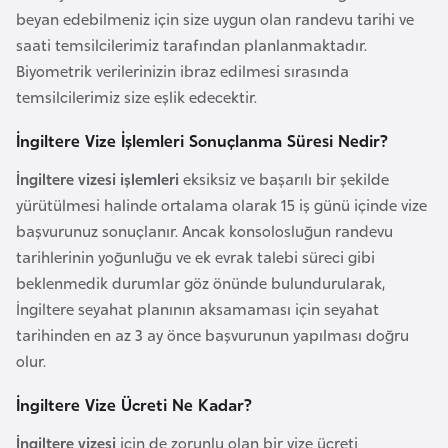
k
beyan edebilmeniz için size uygun olan randevu tarihi ve
a
saati temsilcilerimiz tarafından planlanmaktadır.
Biyometrik verilerinizin ibraz edilmesi sırasında
temsilcilerimiz size eşlik edecektir.
D
e
İngiltere Vize İşlemleri Sonuçlanma Süresi Nedir?
m
o
İngiltere vizesi işlemleri
eksiksiz ve başarılı bir şekilde
k
yürütülmesi halinde ortalama olarak 15 iş günü içinde vize
r
başvurunuz sonuçlanır. Ancak konsolosluğun randevu
a
tarihlerinin yoğunluğu ve ek evrak talebi süreci gibi
t
beklenmedik durumlar göz önünde bulundurularak,
i
İngiltere seyahat planının aksamaması için seyahat
k
tarihinden en az 3 ay önce başvurunun yapılması doğru
K
olur.
o
İngiltere Vize Ücreti Ne Kadar?
n
g
İngiltere vizesi
için de zorunlu olan bir vize ücreti