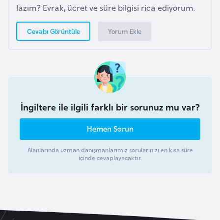
lazım? Evrak, ücret ve süre bilgisi rica ediyorum.
i
y
Yorum Ekle
Cevabı Görüntüle
a
G
a
n
a
İngiltere ile ilgili farklı bir sorunuz mu var?
Hemen Sorun
G
i
Alanlarında uzman danışmanlarımız sorularınızı en kısa süre
n
içinde cevaplayacaktır.
e
B
i
s