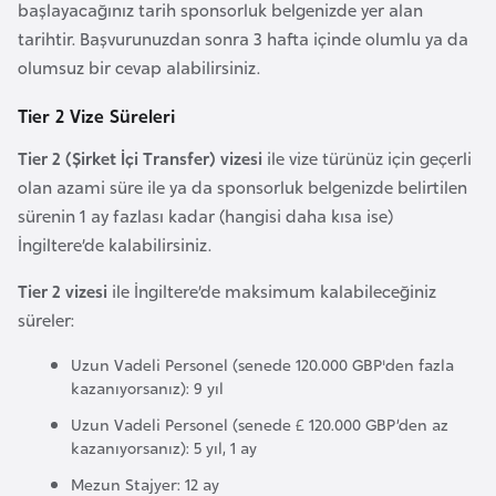
i
başlayacağınız tarih sponsorluk belgenizde yer alan
n
tarihtir. Başvurunuzdan sonra 3 hafta içinde olumlu ya da
olumsuz bir cevap alabilirsiniz.
B
Tier 2 Vize Süreleri
o
s
Tier 2 (Şirket İçi Transfer) vizesi
ile vize türünüz için geçerli
n
olan azami süre ile ya da sponsorluk belgenizde belirtilen
a
sürenin 1 ay fazlası kadar (hangisi daha kısa ise)
H
İngiltere’de kalabilirsiniz.
e
Tier 2 vizesi
ile İngiltere’de maksimum kalabileceğiniz
r
süreler:
s
e
Uzun Vadeli Personel (senede 120.000 GBP'den fazla
k
kazanıyorsanız): 9 yıl
Uzun Vadeli Personel (senede £ 120.000 GBP’den az
kazanıyorsanız): 5 yıl, 1 ay
B
u
Mezun Stajyer: 12 ay