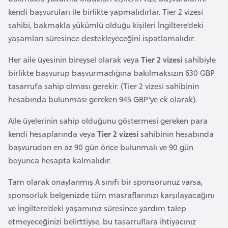
e
kendi başvuruları ile birlikte yapmalıdırlar. Tier 2 vizesi
n
sahibi, bakmakla yükümlü olduğu kişileri İngiltere’deki
i
yaşamları süresince destekleyeceğini ispatlamalıdır.
s
Her aile üyesinin bireysel olarak veya
Tier 2 vizesi
sahibiyle
t
birlikte başvurup başvurmadığına bakılmaksızın 630 GBP
a
tasarrufa sahip olması gerekir. (Tier 2 vizesi sahibinin
n
hesabında bulunması gereken 945 GBP’ye ek olarak).
E
Aile üyelerinin sahip olduğunu göstermesi gereken para
s
kendi hesaplarında veya
Tier 2 vizesi
sahibinin hesabında
t
başvurudan en az 90 gün önce bulunmalı ve 90 gün
o
boyunca hesapta kalmalıdır.
n
Tam olarak onaylanmış A sınıfı bir sponsorunuz varsa,
y
sponsorluk belgenizde tüm masraflarınızı karşılayacağını
a
ve İngiltere’deki yaşamınız süresince yardım talep
etmeyeceğinizi belirttiyse, bu tasarruflara ihtiyacınız