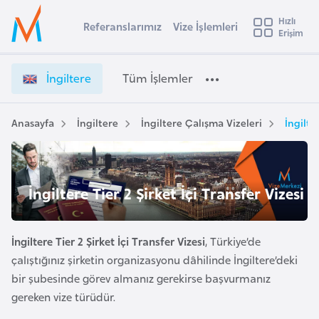
u
Hızlı
s
Referanslarımız
Vize İşlemleri
Başvuru yapmak istediğiniz ülkeyi seçin
Erişim
İ
İ
Üye
t
Ülke Seçimi
n
Girişi
r
g
l
İngiltere
Tüm İşlemler
a
i
l
e
l
y
t
Anasayfa
İngiltere
İngiltere Çalışma Vizeleri
İngilte
t
a
e
r
i
e
A
V
ş
İngiltere Tier 2 Şirket İçi Transfer Vizesi
v
i
u
i
z
s
e
İngiltere Tier 2 Şirket İçi Transfer Vizesi
, Türkiye’de
m
t
İ
çalıştığınız şirketin organizasyonu dâhilinde İngiltere’deki
u
ş
bir şubesinde görev almanız gerekirse başvurmanız
r
l
gereken vize türüdür.
y
e