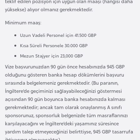
teklif edilen pozisyon için uygun olan maaşı (hangisi daha
r
yüksekse) alıyor olmanız gerekmektedir.
i
Minimum maaş:
y
e
Uzun Vadeli Personel için 41.500 GBP
t
Kısa Süreli Personele 30.000 GBP
i
Mezun Stajyer için 23,000 GBP
C
Vize başvurunuzdan 90 gün önce hesabınızda 945 GBP
e
olduğunu gösteren banka hesap dökümlerini başvuru
z
sırasında belgelemeniz gerekmektedir. (Bu paranın,
a
İngiltere’de geçiminizi sağlayabileceğinizi göstermesi
y
açısından 90 gün boyunca banka hesabınızda kalması
i
gerekmektedir; ancak tam olarak onaylanmış A sınıfı
r
sponsorunuz, sponsorluk belgenizde tüm masraflarınızı
karşılayacağını ve İngiltere’deki yaşamınız süresince
yardım talep etmeyeceğinizi belirttiyse, 945 GBP tasarrufa
C
ihtiyacınız olmayacaktır.)