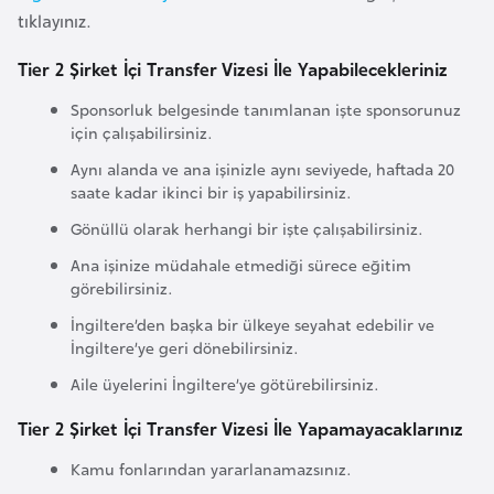
a
tıklayınız.
h
i
Tier 2 Şirket İçi Transfer Vizesi İle Yapabilecekleriniz
l
Sponsorluk belgesinde tanımlanan işte sponsorunuz
i
için çalışabilirsiniz.
Aynı alanda ve ana işinizle aynı seviyede, haftada 20
F
saate kadar ikinci bir iş yapabilirsiniz.
i
Gönüllü olarak herhangi bir işte çalışabilirsiniz.
n
Ana işinize müdahale etmediği sürece eğitim
l
görebilirsiniz.
a
İngiltere’den başka bir ülkeye seyahat edebilir ve
n
İngiltere’ye geri dönebilirsiniz.
d
Aile üyelerini İngiltere’ye götürebilirsiniz.
i
y
Tier 2 Şirket İçi Transfer Vizesi İle Yapamayacaklarınız
a
Kamu fonlarından yararlanamazsınız.