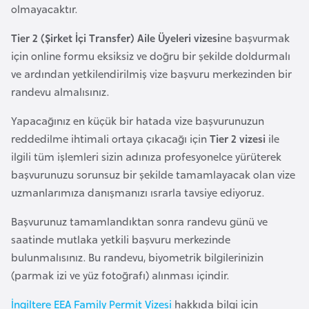
E
olmayacaktır.
t
Tier 2 (Şirket İçi Transfer) Aile Üyeleri vizesi
ne başvurmak
i
için online formu eksiksiz ve doğru bir şekilde doldurmalı
y
ve ardından yetkilendirilmiş vize başvuru merkezinden bir
o
randevu almalısınız.
p
y
Yapacağınız en küçük bir hatada vize başvurunuzun
a
reddedilme ihtimali ortaya çıkacağı için
Tier 2 vizesi
ile
ilgili tüm işlemleri sizin adınıza profesyonelce yürüterek
F
başvurunuzu sorunsuz bir şekilde tamamlayacak olan vize
i
uzmanlarımıza danışmanızı ısrarla tavsiye ediyoruz.
l
Başvurunuz tamamlandıktan sonra randevu günü ve
d
saatinde mutlaka yetkili başvuru merkezinde
i
bulunmalısınız. Bu randevu, biyometrik bilgilerinizin
ş
(parmak izi ve yüz fotoğrafı) alınması içindir.
i
S
İngiltere EEA Family Permit Vizesi
hakkıda bilgi için