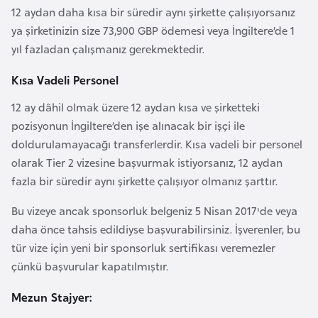
e
12 aydan daha kısa bir süredir aynı şirkette çalışıyorsanız
y
ya şirketinizin size 73,900 GBP ödemesi veya İngiltere’de 1
n
yıl fazladan çalışmanız gerekmektedir.
Kısa Vadeli Personel
B
12 ay dâhil olmak üzere 12 aydan kısa ve şirketteki
a
pozisyonun İngiltere’den işe alınacak bir işçi ile
n
doldurulamayacağı transferlerdir. Kısa vadeli bir personel
g
olarak Tier 2 vizesine başvurmak istiyorsanız, 12 aydan
l
fazla bir süredir aynı şirkette çalışıyor olmanız şarttır.
a
d
Bu vizeye ancak sponsorluk belgeniz 5 Nisan 2017'de veya
e
daha önce tahsis edildiyse başvurabilirsiniz. İşverenler, bu
ş
tür vize için yeni bir sponsorluk sertifikası veremezler
çünkü başvurular kapatılmıştır.
B
Mezun Stajyer:
e
l