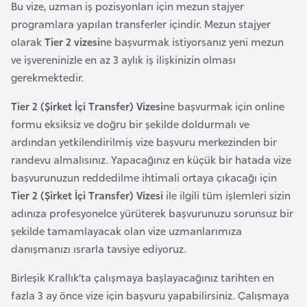
Bu vize, uzman iş pozisyonları için mezun stajyer
a
programlara yapılan transferler içindir. Mezun stajyer
r
olarak
Tier 2 vizesi
ne başvurmak istiyorsanız yeni mezun
u
ve işvereninizle en az 3 aylık iş ilişkinizin olması
s
gerekmektedir.
Tier 2 (Şirket İçi Transfer) Vizesi
ne başvurmak için online
B
formu eksiksiz ve doğru bir şekilde doldurmalı ve
e
ardından yetkilendirilmiş vize başvuru merkezinden bir
l
randevu almalısınız. Yapacağınız en küçük bir hatada vize
ç
başvurunuzun reddedilme ihtimali ortaya çıkacağı için
i
Tier 2 (Şirket İçi Transfer) Vizesi
ile ilgili tüm işlemleri sizin
k
adınıza profesyonelce yürüterek başvurunuzu sorunsuz bir
a
şekilde tamamlayacak olan vize uzmanlarımıza
danışmanızı ısrarla tavsiye ediyoruz.
B
e
Birleşik Krallık’ta çalışmaya başlayacağınız tarihten en
n
fazla 3 ay önce vize için başvuru yapabilirsiniz. Çalışmaya