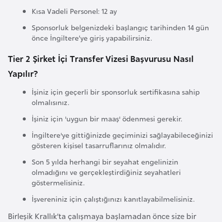
l
Kısa Vadeli Personel: 12 ay
g
Sponsorluk belgenizdeki başlangıç tarihinden 14 gün
a
önce İngiltere’ye giriş yapabilirsiniz.
r
Tier 2 Şirket İçi Transfer Vizesi Başvurusu Nasıl
i
s
Yapılır?
t
İşiniz için geçerli bir sponsorluk sertifikasına sahip
a
olmalısınız.
n
İşiniz için 'uygun bir maaş' ödenmesi gerekir.
İngiltere'ye gittiğinizde geçiminizi sağlayabileceğinizi
B
gösteren kişisel tasarruflarınız olmalıdır.
u
Son 5 yılda herhangi bir seyahat engelinizin
r
olmadığını ve gerçekleştirdiğiniz seyahatleri
k
göstermelisiniz.
i
İşvereniniz için çalıştığınızı kanıtlayabilmelisiniz.
n
Birleşik Krallık’ta çalışmaya başlamadan önce size bir
a