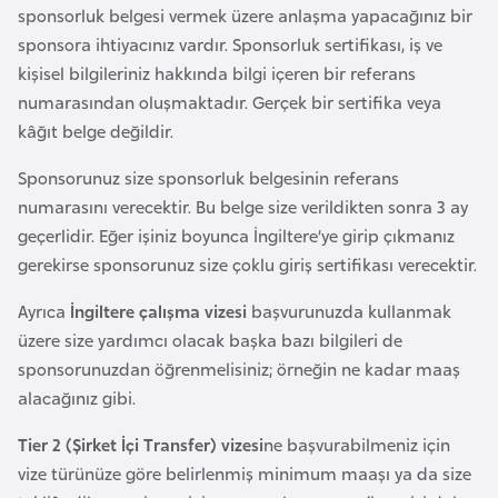
sponsorluk belgesi vermek üzere anlaşma yapacağınız bir
F
sponsora ihtiyacınız vardır. Sponsorluk sertifikası, iş ve
a
kişisel bilgileriniz hakkında bilgi içeren bir referans
s
numarasından oluşmaktadır. Gerçek bir sertifika veya
o
kâğıt belge değildir.
Ç
Sponsorunuz size sponsorluk belgesinin referans
a
numarasını verecektir. Bu belge size verildikten sonra 3 ay
d
geçerlidir. Eğer işiniz boyunca İngiltere’ye girip çıkmanız
gerekirse sponsorunuz size çoklu giriş sertifikası verecektir.
Ç
Ayrıca
İngiltere çalışma vizesi
başvurunuzda kullanmak
e
üzere size yardımcı olacak başka bazı bilgileri de
k
sponsorunuzdan öğrenmelisiniz; örneğin ne kadar maaş
C
alacağınız gibi.
u
m
Tier 2 (Şirket İçi Transfer) vizesi
ne başvurabilmeniz için
h
vize türünüze göre belirlenmiş minimum maaşı ya da size
u