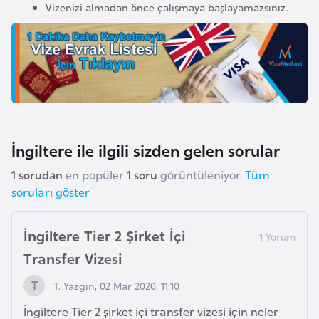
Vizenizi almadan önce çalışmaya başlayamazsınız.
F
r
a
n
s
a
G
İngiltere ile ilgili sizden gelen sorular
a
1 sorudan
en popüler
1 soru
görüntüleniyor.
Tüm
b
soruları göster
o
n
İngiltere Tier 2 Şirket İçi
Transfer Vizesi
G
a
T. Yazgın, 02 Mar 2020, 11:10
m
İngiltere Tier 2 şirket içi transfer vizesi için neler
b