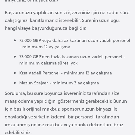
i
b
Başvurunuzu yaptıktan sonra işvereniniz için ne kadar süre
u
çalıştığınızı kanıtlamanız istenebilir. Sürenin uzunluğu,
t
hangi vizeye başvurduğunuza bağlıdır.
i
73.000 GBP veya daha az kazanan uzun vadeli personel
- minimum 12 ay çalışma
Ç
73.000 GBP’den fazla kazanan uzun vadeli personel -
i
minimum çalışma süresi yok
n
Kısa Vadeli Personel - minimum 12 ay çalışma
Mezun Stajyer - minimum 3 ay çalışma
D
a
Sorulursa, bu süre boyunca işvereniniz tarafından size
n
maaş ödeme yapıldığını göstermeniz gerekecektir. Bunun
i
için basılı orijinal makbuz, sponsorunuzun bir yazı ile
m
onayladığı ve şirketin kıdemli bir personeli tarafından
a
imzalanmış online makbuz veya banka dekontları ibraz
r
edebilirsiniz.