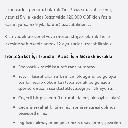
k
Uzun vadeli personel olarak Tier 2 vizesine sahipseniz,
a
vizenizi 5 yıla kadar (eğer yılda 120.000 GBP’den fazla
kazanıyorsanız 9 yıla kadar) uzatabilirsiniz.
D
e
Kısa vadeli personel veya mezun stajyer olarak Tier 2
m
vizesine sahipseniz ancak 12 aya kadar uzatabilirsiniz.
o
Tier 2 Şirket İçi Transfer Vizesi İçin Gerekli Evraklar
k
r
Sponsorluk sertifikası referans numarası
a
Yeterli kişisel tasarruflarınızın olduğunu belgeleyen
t
banka hesap dökümleri (sponsorluk belgenizde
i
sponsorunuzun sizi destekleyeceği yer almıyorsa)
k
Geçerli bir pasaport (iki tarafı da boş bir sayfası olan)
K
Geçmiş seyahat bilgileriniz istenirse süresi dolmuş
o
pasaportlarınız
n
İngilizce olmayan belgelerinizin onaylanmış çevirileri
g