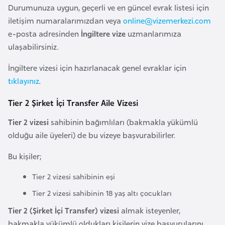
o
Durumunuza uygun, geçerli ve en güncel evrak listesi için
iletişim numaralarımızdan veya
online@vizemerkezi.com
e-posta adresinden
İngiltere vize
uzmanlarımıza
B
ulaşabilirsiniz.
u
l
İngiltere vizesi için hazırlanacak genel evraklar için
g
tıklayınız
.
a
r
Tier 2 Şirket İçi Transfer Aile Vizesi
i
Tier 2 vizesi
sahibinin bağımlıları (bakmakla yükümlü
s
olduğu aile üyeleri) de bu vizeye başvurabilirler.
t
a
Bu kişiler;
n
Tier 2 vizesi sahibinin eşi
Tier 2 vizesi sahibinin 18 yaş altı çocukları
E
r
Tier 2 (Şirket İçi Transfer) vizesi
almak isteyenler,
m
bakmakla yükümlü oldukları kişilerin vize başvurularını