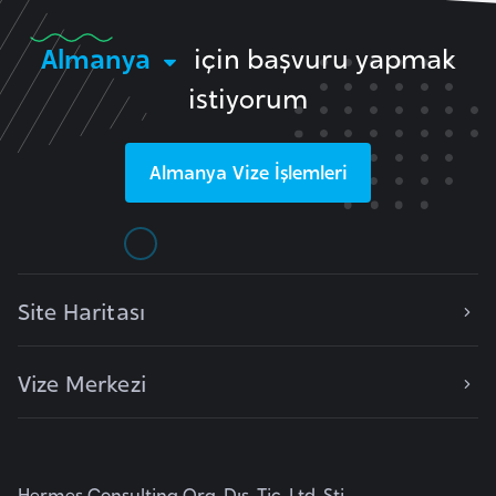
s
a
Almanya
için başvuru yapmak
u
istiyorum
G
i
Almanya
Vize İşlemleri
n
e
G
Site Haritası
r
e
n
Vize Merkezi
a
d
a
Hermes Consulting Org. Dış. Tic. Ltd. Şti.