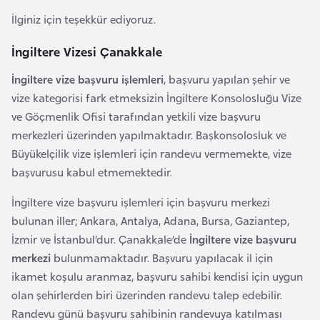
e
İlginiz için teşekkür ediyoruz.
y
n
İngiltere Vizesi Çanakkale
İngiltere vize başvuru işlemleri
, başvuru yapılan şehir ve
B
vize kategorisi fark etmeksizin İngiltere Konsolosluğu Vize
a
ve Göçmenlik Ofisi tarafından yetkili vize başvuru
n
merkezleri üzerinden yapılmaktadır. Başkonsolosluk ve
g
Büyükelçilik vize işlemleri için randevu vermemekte, vize
l
başvurusu kabul etmemektedir.
a
d
İngiltere vize başvuru işlemleri için başvuru merkezi
e
bulunan iller; Ankara, Antalya, Adana, Bursa, Gaziantep,
ş
İzmir ve İstanbul’dur. Çanakkale’de
İngiltere vize başvuru
merkezi
bulunmamaktadır. Başvuru yapılacak il için
ikamet koşulu aranmaz, başvuru sahibi kendisi için uygun
B
olan şehirlerden biri üzerinden randevu talep edebilir.
e
Randevu günü başvuru sahibinin randevuya katılması
l