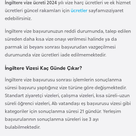
İngiltere vize ücreti 2024
yılı vize harç ücretleri ve ek hizmet
F
ücretleri güncel rakamları için
ücretler
sayfamızıziyaret
r
edebilirsiniz.
a
n
İngiltere vize başvurunuzun reddi durumunda, talep edilen
s
süreden daha kısa vize onayı verilmesi halinde ya da
a
parmak izi beyanı sonrası başvurudan vazgeçilmesi
durumunda vize ücretleri iade edilmemektedir.
G
İngiltere Vizesi Kaç Günde Çıkar?
a
b
İngiltere vize başvurusu sonrası işlemlerin sonuçlanma
o
süresi başvuru yaptığınız vize türüne göre değişmektedir.
n
Standart ziyaretçi vizeleri, çalışma vizeleri, kısa süreli-uzun
süreli öğrenci vizeleri, Ab vatandaşı eş başvurusu vizesi gibi
G
kategoriler için sonuçlanma süresi 21 gündür. Yerleşim
a
başvurularının sonuçlanma süreleri ise 3 ayı
m
bulabilmektedir.
b