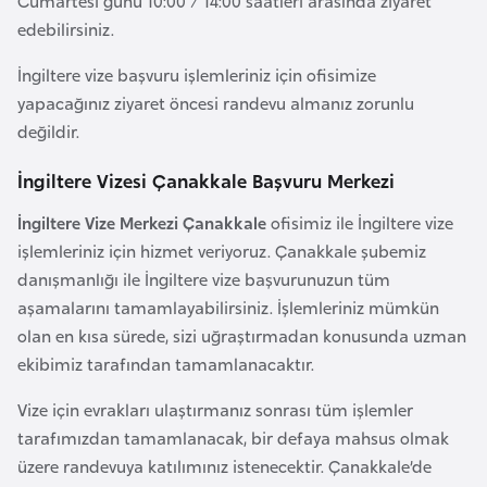
Cumartesi günü 10:00 / 14:00 saatleri arasında ziyaret
r
edebilirsiniz.
i
İngiltere vize başvuru işlemleriniz için ofisimize
y
yapacağınız ziyaret öncesi randevu almanız zorunlu
e
değildir.
t
i
İngiltere Vizesi Çanakkale Başvuru Merkezi
İngiltere Vize Merkezi Çanakkale
ofisimiz ile İngiltere vize
C
işlemleriniz için hizmet veriyoruz. Çanakkale şubemiz
e
danışmanlığı ile İngiltere vize başvurunuzun tüm
z
aşamalarını tamamlayabilirsiniz. İşlemleriniz mümkün
a
olan en kısa sürede, sizi uğraştırmadan konusunda uzman
y
ekibimiz tarafından tamamlanacaktır.
i
r
Vize için evrakları ulaştırmanız sonrası tüm işlemler
tarafımızdan tamamlanacak, bir defaya mahsus olmak
C
üzere randevuya katılımınız istenecektir. Çanakkale’de