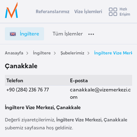
u
Hızlı
s
Referanslarımız
Vize İşlemleri
Başvuru yapmak istediğiniz ülkeyi seçin
Erişim
İ
İ
Üye
t
Ülke Seçimi
n
Girişi
r
g
l
İngiltere
Tüm İşlemler
a
i
l
e
l
y
t
Anasayfa
İngiltere
Şubelerimiz
İngiltere Vize Merke
t
a
e
Çanakkale
r
i
e
A
Telefon
E-posta
V
ş
v
i
+90 (284) 236 76 77
canakkale@vizemerkezi.c
u
i
z
om
s
e
İngiltere Vize Merkezi, Çanakkale
m
t
İ
u
ş
Değerli ziyaretçilerimiz,
İngiltere Vize Merkezi, Çanakkale
r
l
şubemiz sayfasına hoş geldiniz.
y
e