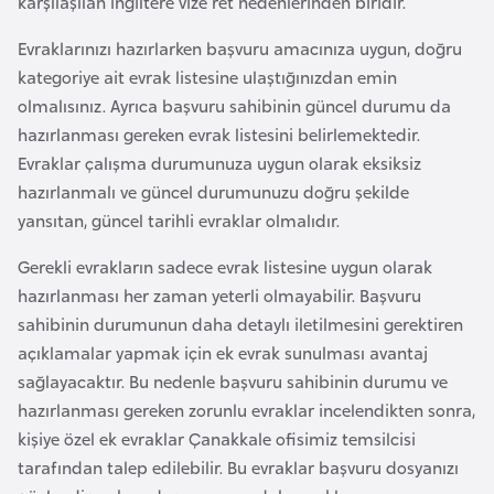
karşılaşılan İngiltere vize ret nedenlerinden biridir.
E
t
Evraklarınızı hazırlarken başvuru amacınıza uygun, doğru
i
kategoriye ait evrak listesine ulaştığınızdan emin
y
olmalısınız. Ayrıca başvuru sahibinin güncel durumu da
o
hazırlanması gereken evrak listesini belirlemektedir.
p
Evraklar çalışma durumunuza uygun olarak eksiksiz
y
hazırlanmalı ve güncel durumunuzu doğru şekilde
a
yansıtan, güncel tarihli evraklar olmalıdır.
Gerekli evrakların sadece evrak listesine uygun olarak
F
hazırlanması her zaman yeterli olmayabilir. Başvuru
i
sahibinin durumunun daha detaylı iletilmesini gerektiren
l
açıklamalar yapmak için ek evrak sunulması avantaj
d
sağlayacaktır. Bu nedenle başvuru sahibinin durumu ve
i
hazırlanması gereken zorunlu evraklar incelendikten sonra,
ş
kişiye özel ek evraklar Çanakkale ofisimiz temsilcisi
i
tarafından talep edilebilir. Bu evraklar başvuru dosyanızı
S