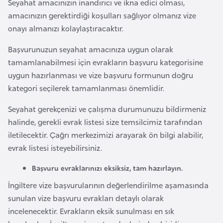
Seyahat amacınızın inandırıcı ve ikna edici olması,
e
amacınızın gerektirdiği koşulları sağlıyor olmanız vize
n
onayı almanızı kolaylaştıracaktır.
i
Başvurunuzun seyahat amacınıza uygun olarak
s
tamamlanabilmesi için evrakların başvuru kategorisine
t
uygun hazırlanması ve vize başvuru formunun doğru
a
kategori seçilerek tamamlanması önemlidir.
n
Seyahat gerekçenizi ve çalışma durumunuzu bildirmeniz
E
halinde, gerekli evrak listesi size temsilcimiz tarafından
s
iletilecektir. Çağrı merkezimizi arayarak ön bilgi alabilir,
t
evrak listesi isteyebilirsiniz.
o
Başvuru evraklarınızı eksiksiz, tam hazırlayın.
n
y
İngiltere vize başvurularının değerlendirilme aşamasında
a
sunulan vize başvuru evrakları detaylı olarak
incelenecektir. Evrakların eksik sunulması en sık