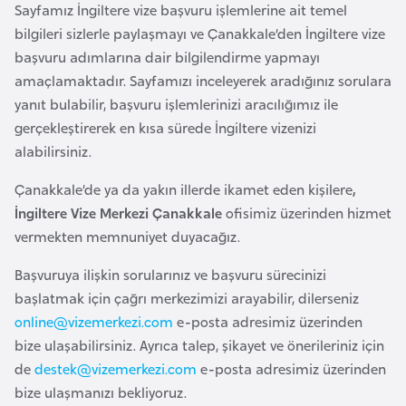
a
m
Sayfamız İngiltere vize başvuru işlemlerine ait temel
l
bilgileri sizlerle paylaşmayı ve Çanakkale’den İngiltere vize
e
başvuru adımlarına dair bilgilendirme yapmayı
A
r
amaçlamaktadır. Sayfamızı inceleyerek aradığınız sorulara
z
i
yanıt bulabilir, başvuru işlemlerinizi aracılığımız ile
e
gerçekleştirerek en kısa sürede İngiltere vizenizi
r
alabilirsiniz.
b
a
Çanakkale’de ya da yakın illerde ikamet eden kişilere
,
y
İngiltere Vize Merkezi Çanakkale
ofisimiz üzerinden hizmet
c
vermekten memnuniyet duyacağız.
a
n
Başvuruya ilişkin sorularınız ve başvuru sürecinizi
başlatmak için çağrı merkezimizi arayabilir, dilerseniz
online@vizemerkezi.com
e-posta adresimiz üzerinden
B
bize ulaşabilirsiniz. Ayrıca talep, şikayet ve önerileriniz için
a
de
destek@vizemerkezi.com
e-posta adresimiz üzerinden
h
bize ulaşmanızı bekliyoruz.
r