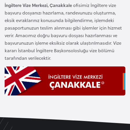
s
İngiltere Vize Merkezi, Çanakkale
ofisimiz İngiltere vize
a
başvuru dosyanızı hazırlama, randevunuzu oluşturma,
u
eksik evraklarınız konusunda bilgilendirme, işlemdeki
pasaportunuzun teslim alınması gibi işlemler için hizmet
G
verir. Amacımız doğru başvuru dosyası hazırlanması ve
i
başvurunuzun işleme eksiksiz olarak ulaştırılmasıdır. Vize
n
kararı İstanbul İngiltere Başkonsolosluğu vize bölümü
e
tarafından verilecektir.
G
r
e
n
a
d
a