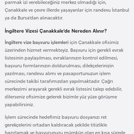
i
parmak izi verebileceğiniz merkez olmadığı için,
b
Çanakkale ve çevre illerde yaşayanlar için randevu İstanbul
u
ya da Bursa’dan alınacaktır.
t
İngiltere Vizesi Çanakkale’de Nereden Alınır?
i
İngiltere vize başvuru işlemleri
için Çanakkale ofisimiz
üzerinden hizmet vermekteyiz. Başvuru için gerekli evrak
Ç
listesinin paylaşılması, evraklarınızın kontrol edilmesi,
i
başvuru formlarınızın doldurulması, dilekçelerinizin
n
yazılması, randevu alımı ve pasaportunuzun işlem
sürecinde takibi tarafımızdan yapılmaktadır. Çağrı
D
merkezimi arayarak gerekli evrak listesini talep edebilir,
a
dilerseniz ofisimize gelerek bizimle yüz yüze görüşme
n
yapabilirsiniz.
i
m
İşlem sürecinde hedefimiz başvuru dosyanızı ret
a
gerekçelerini ortadan kaldıracak şekilde titizlikle
r
hazırlamak ve başvurunuzu mümkün olan en kısa sürede