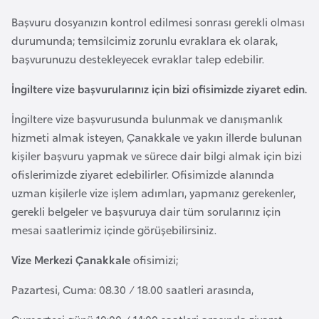
F
Başvuru dosyanızın kontrol edilmesi sonrası gerekli olması
a
durumunda; temsilcimiz zorunlu evraklara ek olarak,
s
başvurunuzu destekleyecek evraklar talep edebilir.
o
İngiltere vize başvurularınız için bizi ofisimizde ziyaret edin.
Ç
İngiltere vize başvurusunda bulunmak ve danışmanlık
a
hizmeti almak isteyen, Çanakkale ve yakın illerde bulunan
d
kişiler başvuru yapmak ve sürece dair bilgi almak için bizi
ofislerimizde ziyaret edebilirler. Ofisimizde alanında
Ç
uzman kişilerle vize işlem adımları, yapmanız gerekenler,
e
gerekli belgeler ve başvuruya dair tüm sorularınız için
k
mesai saatlerimiz içinde görüşebilirsiniz.
C
Vize Merkezi Çanakkale
ofisimizi;
u
m
Pazartesi, Cuma: 08.30 / 18.00 saatleri arasında,
h
u