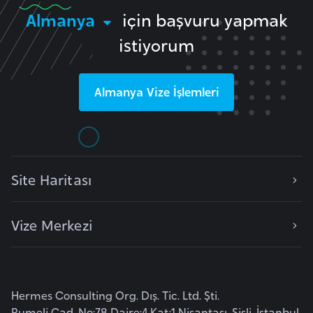
G
Almanya
için başvuru yapmak
ü
istiyorum
n
e
y
Almanya
Vize İşlemleri
K
o
r
e
Site Haritası
G
ü
Vize Merkezi
n
e
y
S
Hermes Consulting Org. Dış. Tic. Ltd. Şti.
u
Rumeli Cad. No:78 Daire:4 Kat:1 Nişantaşı, Şişli, İstanbul