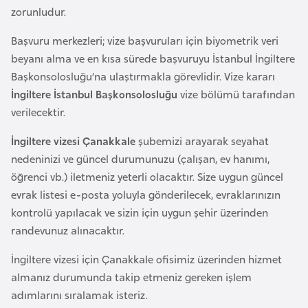
zorunludur.
a
r
Başvuru merkezleri; vize başvuruları için biyometrik veri
u
beyanı alma ve en kısa sürede başvuruyu İstanbul İngiltere
s
Başkonsolosluğu’na ulaştırmakla görevlidir. Vize kararı
İngiltere İstanbul Başkonsolosluğu
vize bölümü tarafından
B
verilecektir.
e
İngiltere vizesi Çanakkale
şubemizi arayarak seyahat
l
nedeninizi ve güncel durumunuzu (çalışan, ev hanımı,
ç
öğrenci vb.) iletmeniz yeterli olacaktır. Size uygun güncel
i
evrak listesi e-posta yoluyla gönderilecek, evraklarınızın
k
kontrolü yapılacak ve sizin için uygun şehir üzerinden
a
randevunuz alınacaktır.
B
İngiltere vizesi için Çanakkale ofisimiz üzerinden hizmet
e
almanız durumunda takip etmeniz gereken işlem
n
adımlarını sıralamak isteriz.