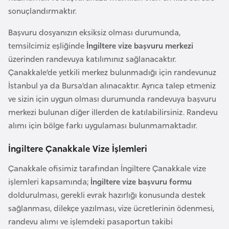
k
sonuçlandırmaktır.
a
Başvuru dosyanızın eksiksiz olması durumunda,
temsilcimiz eşliğinde
İngiltere vize başvuru merkezi
D
üzerinden randevuya katılımınız sağlanacaktır.
e
Çanakkale’de yetkili merkez bulunmadığı için randevunuz
m
İstanbul ya da Bursa’dan alınacaktır. Ayrıca talep etmeniz
o
ve sizin için uygun olması durumunda randevuya başvuru
k
merkezi bulunan diğer illerden de katılabilirsiniz. Randevu
r
alımı için bölge farkı uygulaması bulunmamaktadır.
a
t
İngiltere Çanakkale Vize İşlemleri
i
Çanakkale ofisimiz tarafından İngiltere Çanakkale vize
k
işlemleri kapsamında;
İngiltere vize başvuru formu
K
doldurulması, gerekli evrak hazırlığı konusunda destek
o
sağlanması, dilekçe yazılması, vize ücretlerinin ödenmesi,
n
randevu alımı ve işlemdeki pasaportun takibi
g