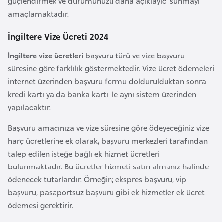
güçlendirmek ve durumunuzu daha açıklayıcı sunmayı
a
amaçlamaktadır.
h
i
İngiltere Vize Ücreti 2024
l
i
İngiltere vize ücretleri
başvuru türü ve vize başvuru
süresine göre farklılık göstermektedir. Vize ücret ödemeleri
internet üzerinden başvuru formu doldurulduktan sonra
F
kredi kartı ya da banka kartı ile aynı sistem üzerinden
i
yapılacaktır.
n
l
Başvuru amacınıza ve vize süresine göre ödeyeceğiniz vize
a
harç ücretlerine ek olarak, başvuru merkezleri tarafından
n
talep edilen isteğe bağlı ek hizmet ücretleri
d
bulunmaktadır. Bu ücretler hizmeti satın almanız halinde
i
ödenecek tutarlardır. Örneğin; ekspres başvuru, vip
y
başvuru, pasaportsuz başvuru gibi ek hizmetler ek ücret
a
ödemesi gerektirir.