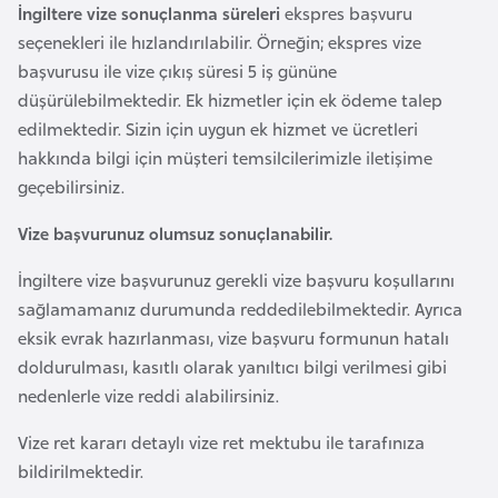
İngiltere vize sonuçlanma süreleri
ekspres başvuru
i
seçenekleri ile hızlandırılabilir. Örneğin; ekspres vize
y
başvurusu ile vize çıkış süresi 5 iş gününe
a
düşürülebilmektedir. Ek hizmetler için ek ödeme talep
edilmektedir. Sizin için uygun ek hizmet ve ücretleri
G
hakkında bilgi için müşteri temsilcilerimizle iletişime
a
geçebilirsiniz.
n
a
Vize başvurunuz olumsuz sonuçlanabilir.
İngiltere vize başvurunuz gerekli vize başvuru koşullarını
G
sağlamamanız durumunda reddedilebilmektedir. Ayrıca
i
eksik evrak hazırlanması, vize başvuru formunun hatalı
n
doldurulması, kasıtlı olarak yanıltıcı bilgi verilmesi gibi
e
nedenlerle vize reddi alabilirsiniz.
B
Vize ret kararı detaylı vize ret mektubu ile tarafınıza
i
bildirilmektedir.
s