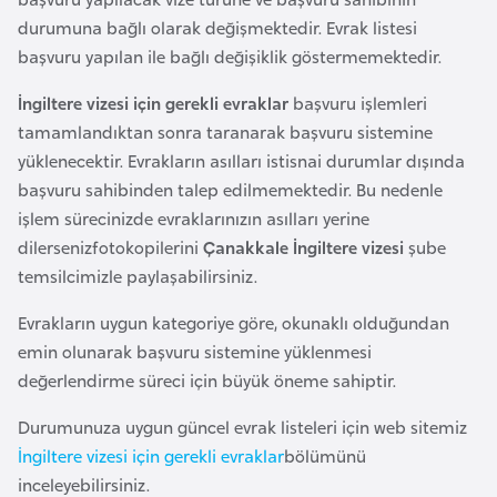
l
durumuna bağlı olarak değişmektedir. Evrak listesi
g
başvuru yapılan ile bağlı değişiklik göstermemektedir.
a
r
İngiltere vizesi için gerekli evraklar
başvuru işlemleri
i
tamamlandıktan sonra taranarak başvuru sistemine
s
yüklenecektir. Evrakların asılları istisnai durumlar dışında
t
başvuru sahibinden talep edilmemektedir. Bu nedenle
a
işlem sürecinizde evraklarınızın asılları yerine
n
dilersenizfotokopilerini
Çanakkale İngiltere vizesi
şube
temsilcimizle paylaşabilirsiniz.
B
Evrakların uygun kategoriye göre, okunaklı olduğundan
u
emin olunarak başvuru sistemine yüklenmesi
r
değerlendirme süreci için büyük öneme sahiptir.
k
i
Durumunuza uygun güncel evrak listeleri için web sitemiz
n
İngiltere vizesi için gerekli evraklar
bölümünü
a
inceleyebilirsiniz.