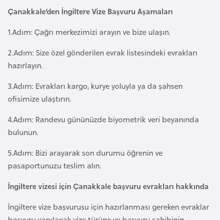
i
Çanakkale’den İngiltere Vize Başvuru Aşamaları
n
1.Adım: Çağrı merkezimizi arayın ve bize ulaşın.
B
2.Adım: Size özel gönderilen evrak listesindeki evrakları
o
hazırlayın.
s
n
3.Adım: Evrakları kargo, kurye yoluyla ya da şahsen
a
ofisimize ulaştırın.
H
4.Adım: Randevu gününüzde biyometrik veri beyanında
e
bulunun.
r
s
5.Adım: Bizi arayarak son durumu öğrenin ve
e
pasaportunuzu teslim alın.
k
İngiltere vizesi için Çanakkale başvuru evrakları hakkında
B
İngiltere vize başvurusu için hazırlanması gereken evraklar
u
başvuru yapılacak vize türüne ve başvuru sahibinin