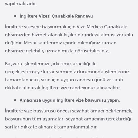
yapılmaktadır.
o
İngiltere Vizesi Çanakkale Randevu
B
İngiltere vizesine başvurmak için Vize Merkezi Çanakkale
u
ofisimizden hizmet alacak kişilerin randevu alması zorunlu
l
değildir. Mesai saatlerimiz içinde dilediğiniz zaman
g
ofisimize gelebilir, uzmanımızla görüşebilirsiniz.
a
r
Başvuru işlemlerinizi şirketimiz aracılığı ile
i
gerçekleştirmeye karar vermeniz durumunda işlemleriniz
s
tamamlanacak, sizin için uygun randevu günü ve saati
t
dikkate alınarak İngiltere vize randevunuz alınacaktır.
a
Amacınıza uygun İngiltere vize başvurusu yapın.
n
İngiltere vize başvurusu öncesi seyahat amacı belirlenmeli,
başvurunun tüm aşamaları seyahat amacının gerektirdiği
E
şartlar dikkate alınarak tamamlanmalıdır.
r
m