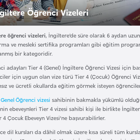
giltere Öğrenci Vizeleri
ere öğrenci vizeleri
, İngiltere’de süre olarak 6 aydan uzun 
ırma ve mesleki sertifika programları gibi eğitim progra
anmış bir kategoridir.
i adayları Tier 4 (Genel) İngiltere Öğrenci Vizesi için 
iler için uygun olan vize türü Tier 4 (Çocuk) Öğrenci Vize
sız ve ücretli okullarda eğitim görmek isteyen öğrencile
 Genel Öğrenci vizesi
sahibinin bakmakla yükümlü olduğu 
nin ebeveynleri Tier 4 vizesi sahibi kişi ile birlikte İngil
r 4 Çocuk Ebeveyn Vizesi'ne başvurabilirler.
zce dil kursları da dâhil olmak üzere kısa süreli tüm kurs