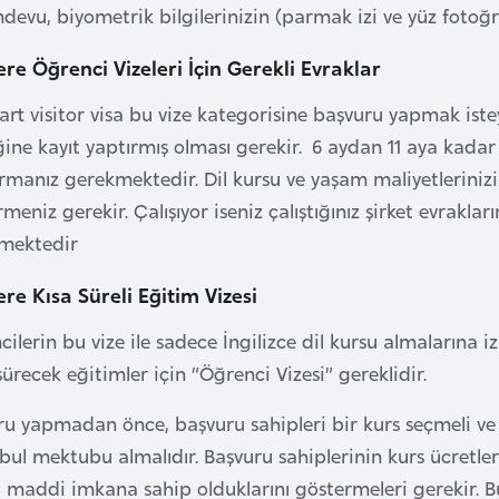
devu, biyometrik bilgilerinizin (parmak izi ve yüz fotoğra
tere Öğrenci Vizeleri İçin Gerekli Evraklar
rt visitor visa bu vize kategorisine başvuru yapmak istey
ğine kayıt yaptırmış olması gerekir. 6 aydan 11 aya kadar
rmanız gerekmektedir. Dil kursu ve yaşam maliyetlerini
meniz gerekir. Çalışıyor iseniz çalıştığınız şirket evrakla
mektedir
tere Kısa Süreli Eğitim Vizesi
ilerin bu vize ile sadece İngilizce dil kursu almalarına 
ürecek eğitimler için “Öğrenci Vizesi” gereklidir.
ru yapmadan önce, başvuru sahipleri bir kurs seçmeli v
abul mektubu almalıdır. Başvuru sahiplerinin kurs ücretl
i maddi imkana sahip olduklarını göstermeleri gerekir. Bu