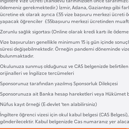
İngiltere Vize Ücreti (Randevu tarihinizden önce tarafımızc
ödemeniz gerekmektedir.) İzmir, Adana, Gaziantep gibi far
ücretine ek olarak ayrıca £55 vize başvuru merkezi ücreti 
yapacak öğrenciler £55başvuru merkezi ücretinden muaftı
Zorunlu sağlık sigortası (Online olarak kredi kartı ile ödem
Vize başvuruları genellikle minimum 15 iş gün içinde son
süresi değişebilmektedir. Örneğin pandemi döneminde vize
bulunmaktadır.
Okulunuza sunmuş olduğunuz ve CAS belgenizde belirtilen 
orijinalleri ve İngilizce tercümeleri
Sponsorunuz tarafından yazılmış Sponsorluk Dilekçesi
Sponsorunuza ait Banka hesap hareketleri veya Hükümet b
Nüfus kayıt örneği (E‐devlet ’ten alabilirsiniz)
İngiltere öğrenci vizesi için okul kabul belgesi (CAS Belgesi
gönderilecektir. Kabul belgenizde Cas numaranız yer alacak