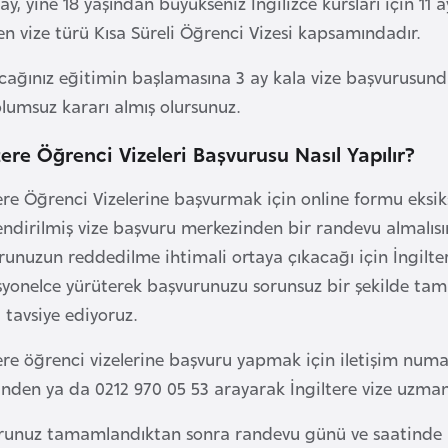
 ay, yine 18 yaşından büyükseniz İngilizce kursları için 1
n vize türü Kısa Süreli Öğrenci Vizesi kapsamındadır.
cağınız eğitimin başlamasına 3 ay kala vize başvurusunda 
lumsuz kararı almış olursunuz.
tere Öğrenci Vizeleri Başvurusu Nasıl Yapılır?
ere Öğrenci Vizelerine başvurmak için online formu eksik
endirilmiş vize başvuru merkezinden bir randevu almalısı
unuzun reddedilme ihtimali ortaya çıkacağı için İngiltere 
syonelce yürüterek başvurunuzu sorunsuz bir şekilde ta
a tavsiye ediyoruz.
tere öğrenci vizelerine başvuru yapmak için iletişim num
nden ya da 0212 970 05 53 arayarak İngiltere vize uzmanl
runuz tamamlandıktan sonra randevu günü ve saatinde mu