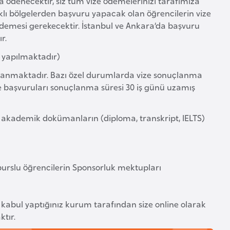
a ödenecektir, siz tüm vize ödemelerinizi tarafımıza
klı bölgelerden başvuru yapacak olan öğrencilerin vize
ödemesi gerekecektir. İstanbul ve Ankara’da başvuru
r.
e yapılmaktadır)
uçlanmaktadır. Bazı özel durumlarda vize sonuçlanma
 başvuruları sonuçlanma süresi 30 iş günü uzamış
akademik dokümanların (diploma, transkript, IELTS)
urslu öğrencilerin Sponsorluk mektupları
), kabul yaptığınız kurum tarafından size online olarak
tır.