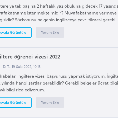
ltere'ye tek başına 2 haftalık yaz okuluna gidecek 17 yaşınd
afakatname istenmekte midir? Muvafakatname vermeye ye
isidir? Sözkonusu belgenin ingilizceye çevriltilmesi gerekli 
Yorum Ekle
evabı Görüntüle
iltere öğrenci vizesi 2022
D. T., 19 Şub 2022, 10:13
abalar, İngiltere vizesi başvurusu yapmak istiyorum. İngilte
 yılında hangi şartlar gereklidir? Gerekli belgeler ücret bi
ylı bilgi rica ediyorum.
Yorum Ekle
evabı Görüntüle