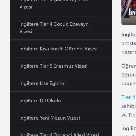
u
Vizesi
İn
r
y
İngiltere Tier 4 Çocuk Ebeveyn
a
Vizesi
İngilt
araşt
A
İngiltere Kısa Süreli Öğrenci Vizesi
hazırl
z
e
Öğrenc
İngiltere Tier 5 Erasmus Vizesi
r
öğrenc
b
İngiltere Lise Eğitimi
bağım
a
y
Tier 4
İngiltere Dil Okulu
c
sahibi
a
ve Tie
İngiltere Yeni Mezun Vizesi
n
İngili
İngiltere Tier 4 Öğrenci Ailesi Vizesi
B