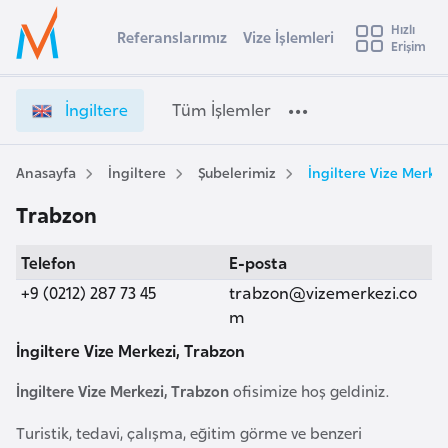
u
Hızlı
s
Referanslarımız
Vize İşlemleri
Başvuru yapmak istediğiniz ülkeyi seçin
Erişim
İ
İ
Üye
t
Ülke Seçimi
n
Girişi
r
g
l
İngiltere
Tüm İşlemler
a
i
l
e
l
y
t
Anasayfa
İngiltere
Şubelerimiz
İngiltere Vize Merke
t
a
e
Trabzon
r
i
e
A
Telefon
E-posta
V
ş
v
i
+9 (0212) 287 73 45
trabzon@vizemerkezi.co
u
i
z
m
s
e
İngiltere Vize Merkezi, Trabzon
m
t
İ
u
ş
İngiltere Vize Merkezi, Trabzon
ofisimize hoş geldiniz.
r
l
y
e
Turistik, tedavi, çalışma, eğitim görme ve benzeri