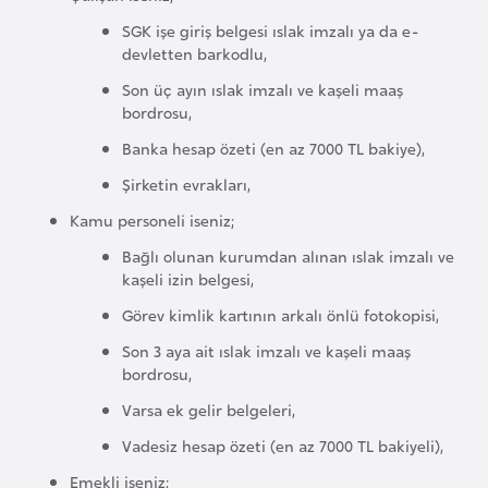
i
SGK işe giriş belgesi ıslak imzalı ya da e-
b
devletten barkodlu,
u
t
Son üç ayın ıslak imzalı ve kaşeli maaş
bordrosu,
i
Banka hesap özeti (en az 7000 TL bakiye),
Ç
Şirketin evrakları,
i
Kamu personeli iseniz;
n
Bağlı olunan kurumdan alınan ıslak imzalı ve
kaşeli izin belgesi,
D
Görev kimlik kartının arkalı önlü fotokopisi,
a
Son 3 aya ait ıslak imzalı ve kaşeli maaş
n
bordrosu,
i
Varsa ek gelir belgeleri,
m
a
Vadesiz hesap özeti (en az 7000 TL bakiyeli),
r
Emekli iseniz;