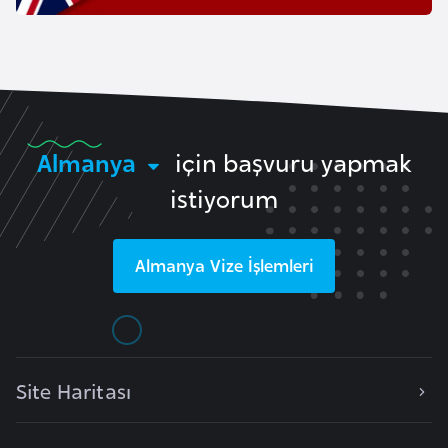
E
t
i
y
o
p
Almanya
için başvuru yapmak
y
a
istiyorum
F
Almanya
Vize İşlemleri
i
l
d
i
ş
Site Haritası
i
S