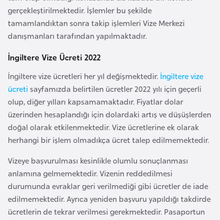
l
gerçekleştirilmektedir. İşlemler bu şekilde
g
tamamlandıktan sonra takip işlemleri Vize Merkezi
a
danışmanları tarafından yapılmaktadır.
r
İngiltere Vize Ücreti 2022
i
s
İngiltere vize ücretleri her yıl değişmektedir.
İngiltere vize
t
ücreti
sayfamızda belirtilen ücretler 2022 yılı için geçerli
a
olup, diğer yılları kapsamamaktadır. Fiyatlar dolar
n
üzerinden hesaplandığı için dolardaki artış ve düşüşlerden
doğal olarak etkilenmektedir. Vize ücretlerine ek olarak
B
herhangi bir işlem olmadıkça ücret talep edilmemektedir.
u
Vizeye başvurulması kesinlikle olumlu sonuçlanması
r
anlamına gelmemektedir. Vizenin reddedilmesi
k
durumunda evraklar geri verilmediği gibi ücretler de iade
i
edilmemektedir. Ayrıca yeniden başvuru yapıldığı takdirde
n
ücretlerin de tekrar verilmesi gerekmektedir. Pasaportun
a