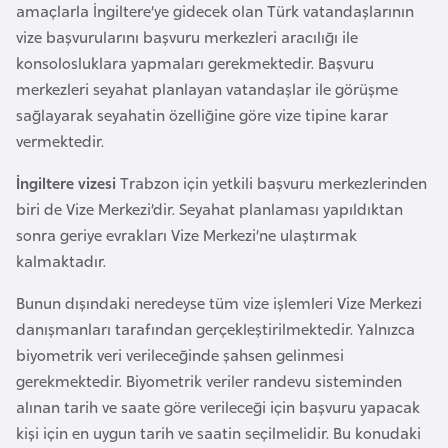
a
m
amaçlarla İngiltere’ye gidecek olan Türk vatandaşlarının
l
vize başvurularını başvuru merkezleri aracılığı ile
e
konsolosluklara yapmaları gerekmektedir. Başvuru
A
r
merkezleri seyahat planlayan vatandaşlar ile görüşme
z
i
sağlayarak seyahatin özelliğine göre vize tipine karar
e
vermektedir.
r
b
İngiltere vizesi
Trabzon için yetkili başvuru merkezlerinden
a
biri de Vize Merkezi’dir. Seyahat planlaması yapıldıktan
y
sonra geriye evrakları Vize Merkezi’ne ulaştırmak
c
kalmaktadır.
a
n
Bunun dışındaki neredeyse tüm vize işlemleri Vize Merkezi
danışmanları tarafından gerçekleştirilmektedir. Yalnızca
biyometrik veri verileceğinde şahsen gelinmesi
B
gerekmektedir. Biyometrik veriler randevu sisteminden
a
alınan tarih ve saate göre verileceği için başvuru yapacak
h
kişi için en uygun tarih ve saatin seçilmelidir. Bu konudaki
r