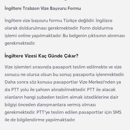
o
İngiltere Trabzon Vize Başvuru Formu
İngiltere vize başvuru formu Türkçe değildir. İngilizce
B
olarak doldurulması gerekmektedir. Form doldurma
u
işlemi online yapılmaktadır. Bu belgenin çıktısının alınması
l
gerekmektedir.
g
a
İngiltere Vizesi Kaç Günde Çıkar?
r
i
Vize işlemleri sırasında pasaport teslim edilmekte ve vize
s
sonucu ne olursa olsun bu sonuç pasaporta işlenmektedir.
t
Daha sonra söz konusu pasaportlar Vize Merkezi’nden ya
a
da PTT yolu ile şahsen alınabilmektedir. PTT ile alacak
n
olanların hangi şubeden teslim almak istediklerine dair
bilgiyi önceden danışmanlara vermiş olması
gerekmektedir. PTT’ye teslim edilen pasaportlar için SMS
E
ile de bilgilendirme yapılmaktadır.
r
m