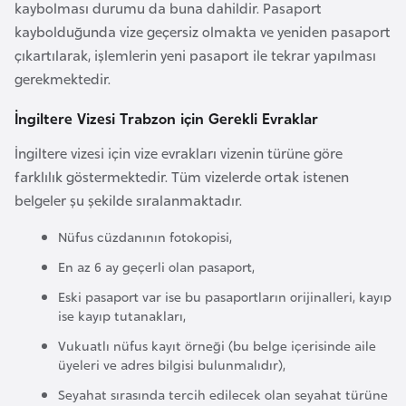
kaybolması durumu da buna dahildir. Pasaport
F
kaybolduğunda vize geçersiz olmakta ve yeniden pasaport
a
çıkartılarak, işlemlerin yeni pasaport ile tekrar yapılması
s
gerekmektedir.
o
İngiltere Vizesi Trabzon için Gerekli Evraklar
Ç
İngiltere vizesi için vize evrakları vizenin türüne göre
a
farklılık göstermektedir. Tüm vizelerde ortak istenen
d
belgeler şu şekilde sıralanmaktadır.
Nüfus cüzdanının fotokopisi,
Ç
e
En az 6 ay geçerli olan pasaport,
k
Eski pasaport var ise bu pasaportların orijinalleri, kayıp
C
ise kayıp tutanakları,
u
Vukuatlı nüfus kayıt örneği (bu belge içerisinde aile
m
üyeleri ve adres bilgisi bulunmalıdır),
h
Seyahat sırasında tercih edilecek olan seyahat türüne
u