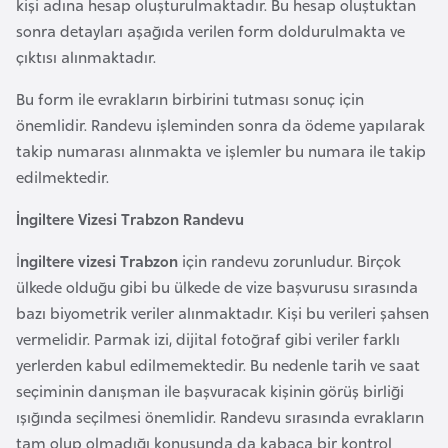
kişi adına hesap oluşturulmaktadır. Bu hesap oluştuktan
i
sonra detayları aşağıda verilen form doldurulmakta ve
n
çıktısı alınmaktadır.
B
Bu form ile evrakların birbirini tutması sonuç için
o
önemlidir. Randevu işleminden sonra da ödeme yapılarak
s
takip numarası alınmakta ve işlemler bu numara ile takip
n
edilmektedir.
a
İngiltere Vizesi Trabzon Randevu
H
e
İ
ngiltere vizesi Trabzon
için randevu zorunludur. Birçok
r
ülkede olduğu gibi bu ülkede de vize başvurusu sırasında
s
bazı biyometrik veriler alınmaktadır. Kişi bu verileri şahsen
e
vermelidir. Parmak izi, dijital fotoğraf gibi veriler farklı
k
yerlerden kabul edilmemektedir. Bu nedenle tarih ve saat
seçiminin danışman ile başvuracak kişinin görüş birliği
B
ışığında seçilmesi önemlidir. Randevu sırasında evrakların
u
tam olup olmadığı konusunda da kabaca bir kontrol