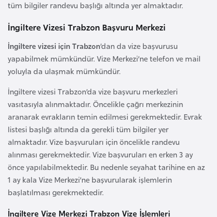
tüm bilgiler randevu başlığı altında yer almaktadır.
e
y
İngiltere Vizesi Trabzon Başvuru Merkezi
n
İngiltere vizesi için Trabzon
’dan da vize başvurusu
yapabilmek mümkündür. Vize Merkezi’ne telefon ve mail
B
yoluyla da ulaşmak mümkündür.
a
n
İngiltere vizesi Trabzon’da vize başvuru merkezleri
g
vasıtasıyla alınmaktadır. Öncelikle çağrı merkezinin
l
aranarak evrakların temin edilmesi gerekmektedir. Evrak
a
listesi başlığı altında da gerekli tüm bilgiler yer
d
almaktadır. Vize başvuruları için öncelikle randevu
e
alınması gerekmektedir. Vize başvuruları en erken 3 ay
ş
önce yapılabilmektedir. Bu nedenle seyahat tarihine en az
1 ay kala Vize Merkezi’ne başvurularak işlemlerin
B
başlatılması gerekmektedir.
e
İngiltere Vize Merkezi Trabzon Vize İşlemleri
l