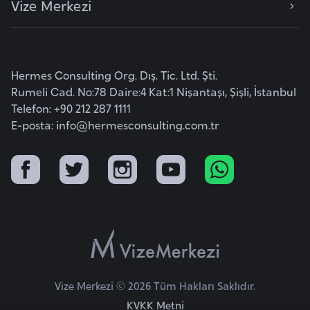
Vize Merkezi
a
h
i
l
Hermes Consulting Org. Dış. Tic. Ltd. Şti.
i
Rumeli Cad. No:78 Daire:4 Kat:1 Nişantaşı, Şişli, İstanbul
Telefon: +90 212 287 1111
F
E-posta:
info@hermesconsulting.com.tr
i
n
l
a
n
d
i
y
a
Vize Merkezi © 2026 Tüm Hakları Saklıdır.
KVKK Metni