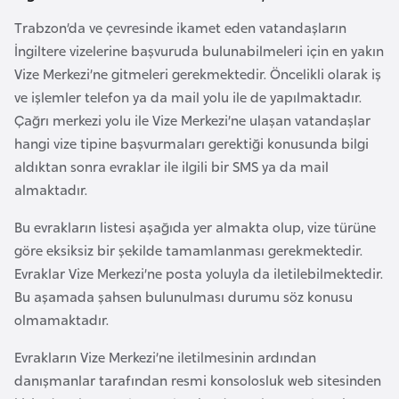
a
Trabzon’da ve çevresinde ikamet eden vatandaşların
r
İngiltere vizelerine başvuruda bulunabilmeleri için en yakın
u
Vize Merkezi’ne gitmeleri gerekmektedir. Öncelikli olarak iş
s
ve işlemler telefon ya da mail yolu ile de yapılmaktadır.
Çağrı merkezi yolu ile Vize Merkezi’ne ulaşan vatandaşlar
B
hangi vize tipine başvurmaları gerektiği konusunda bilgi
e
aldıktan sonra evraklar ile ilgili bir SMS ya da mail
l
almaktadır.
ç
Bu evrakların listesi aşağıda yer almakta olup, vize türüne
i
göre eksiksiz bir şekilde tamamlanması gerekmektedir.
k
Evraklar Vize Merkezi’ne posta yoluyla da iletilebilmektedir.
a
Bu aşamada şahsen bulunulması durumu söz konusu
olmamaktadır.
B
Evrakların Vize Merkezi’ne iletilmesinin ardından
e
danışmanlar tarafından resmi konsolosluk web sitesinden
n