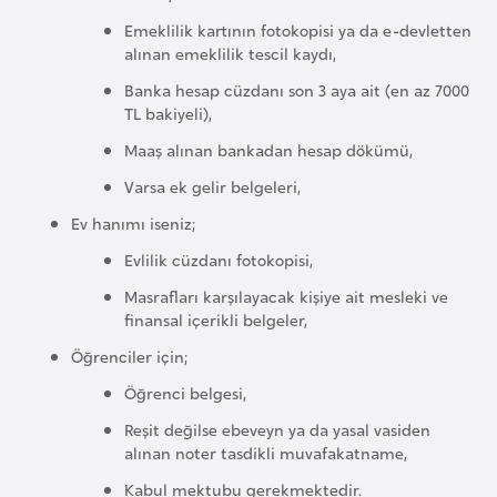
k
Emeklilik kartının fotokopisi ya da e-devletten
a
alınan emeklilik tescil kaydı,
Banka hesap cüzdanı son 3 aya ait (en az 7000
D
TL bakiyeli),
e
Maaş alınan bankadan hesap dökümü,
m
Varsa ek gelir belgeleri,
o
k
Ev hanımı iseniz;
r
Evlilik cüzdanı fotokopisi,
a
Masrafları karşılayacak kişiye ait mesleki ve
t
finansal içerikli belgeler,
i
Öğrenciler için;
k
Öğrenci belgesi,
K
o
Reşit değilse ebeveyn ya da yasal vasiden
alınan noter tasdikli muvafakatname,
n
g
Kabul mektubu gerekmektedir.