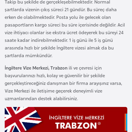
Takip bu şekilde de gerçekleşebilmektedir. Normal
e
şartlarda vizenin çıkış süreci 21 gündür. Bu süreç daha
n
erken de olabilmektedir. Posta yolu ile gelecek olan
i
pasaportların kargo süreci bu süre içerisinde değildir. Acil
s
vize ihtiyacı olanlar ise ekstra ücret ödeyerek bu süreyi 24
t
saate kadar indirebilmektedir. 1 iş günü ile 5 iş günü
a
arasında hızlı bir şekilde İngiltere vizesi almak da bu
n
şartlarda mümkündür.
İngiltere Vize Merkezi, Trabzon
ili ve çevresi için
E
başvurularınızı hızlı, kolay ve güvenilir bir şekilde
s
gerçekleştireceğiniz danışman bir firma arayışınız varsa,
t
Vize Merkezi ile iletişime geçerek deneyimli vize
o
uzmanlarından destek alabilirsiniz.
n
y
a