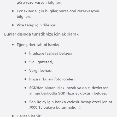
göre rezervasyon bilgileri,
r
Konaklama için bilgiler, varsa otel rezervasyonu
i
bilgileri,
y
Vize talep için dilekçe.
e
t
Bunlar dışında turistik vize için ek olarak;
i
Eğer şirket sahibi iseniz;
İngilizce faaliyet belgesi,
C
Sicil gazetesi,
e
z
Vergi levhası,
a
İmza sirküleri fotokopileri,
y
SGK’dan alınan ıslak imzalı ya da e-devletten
i
alınan barkodlu SGK Hizmet döküm belgesi,
r
Son üç ay için banka vadesiz hesap özeti (en az
7000 TL bakiye bulunmalıdır),
C
Çalışan iseniz;