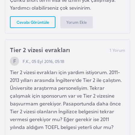
Yardımcı olabilirseniz çok sevinirim.
K
Yorum Ekle
Cevabı Görüntüle
a
m
e
r
Tier 2 vizesi evrakları
u
F.K., 05 Eyl 2016, 05:18
n
Tier 2 vizesi evrakları için yardım istiyorum. 2011-
2013 yılları arasında İngiltere'de Tier 2 ile çalıştım.
K
Üniversite araştırma personeliyim. Tekrar
a
çalışmak için sponsorum var ve Tier 2 vizesine
n
başvurmam gerekiyor. Pasaportunda daha önce
a
Tier 2 vizesi olanların İngilizce belgesini tekrar
d
vermesi gerekiyor mu? Eğer gerekir ise 2011
a
yılında aldığım TOEFL belgesi yeterli olur mu?