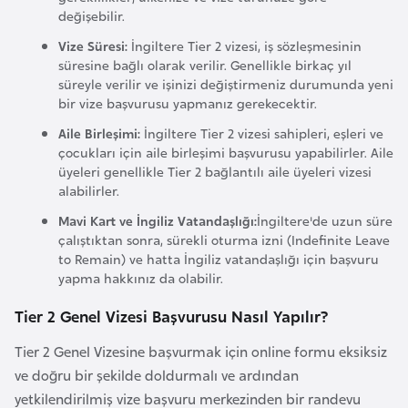
i
değişebilir.
n
Vize Süresi:
İngiltere Tier 2 vizesi, iş sözleşmesinin
süresine bağlı olarak verilir. Genellikle birkaç yıl
B
süreyle verilir ve işinizi değiştirmeniz durumunda yeni
bir vize başvurusu yapmanız gerekecektir.
o
s
Aile Birleşimi:
İngiltere Tier 2 vizesi sahipleri, eşleri ve
çocukları için aile birleşimi başvurusu yapabilirler. Aile
n
üyeleri genellikle Tier 2 bağlantılı aile üyeleri vizesi
a
alabilirler.
H
Mavi Kart ve İngiliz Vatandaşlığı:
İngiltere'de uzun süre
e
çalıştıktan sonra, sürekli oturma izni (Indefinite Leave
r
to Remain) ve hatta İngiliz vatandaşlığı için başvuru
s
yapma hakkınız da olabilir.
e
Tier 2 Genel Vizesi Başvurusu Nasıl Yapılır?
k
Tier 2 Genel Vizesine başvurmak için online formu eksiksiz
B
ve doğru bir şekilde doldurmalı ve ardından
u
yetkilendirilmiş vize başvuru merkezinden bir randevu