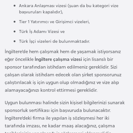
o
Ankara Anlaşması vizesi (şuan da bu kategori vize
başvuruları kapalıdır),
Tier 1 Yatırımcı ve Girişimci vizeleri,
B
u
Türk İş Adamı Vizesi ve
l
Türk İşçi vizeleri de bulunmaktadır.
g
İngiltere’de hem çalışmak hem de yaşamak istiyorsanız
a
eğer öncelikle
İngiltere çalışma vizesi
için lisanslı bir
r
sponsor tarafından istihdam edilmeniz gereklidir. Sizi
i
çalışan olarak istihdam edecek olan şirket sponsorunuz
s
çalıştırılacak iş için uygun olup olmadığınız ve vize alıp
t
alamayacağınızı kontrol ettirmesi gereklidir.
a
n
Uygun bulunması halinde sizin kişisel bilgilerinizi sunarak
sponsorluk sertifikası için başvuruda bulunacaktır.
E
İngiltere’deki firma ile yapılan iş sözleşmesi her iki
r
tarafında imzası, ne kadar maaş alacağınız, çalışma
m