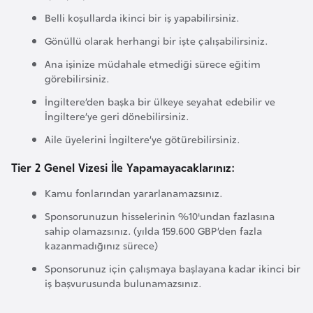
H
Belli koşullarda ikinci bir iş yapabilirsiniz.
o
Gönüllü olarak herhangi bir işte çalışabilirsiniz.
l
l
Ana işinize müdahale etmediği sürece eğitim
görebilirsiniz.
a
n
İngiltere’den başka bir ülkeye seyahat edebilir ve
d
İngiltere’ye geri dönebilirsiniz.
a
Aile üyelerini İngiltere’ye götürebilirsiniz.
Tier 2 Genel Vizesi İle Yapamayacaklarınız:
İ
n
Kamu fonlarından yararlanamazsınız.
g
Sponsorunuzun hisselerinin %10'undan fazlasına
i
sahip olamazsınız. (yılda 159.600 GBP’den fazla
kazanmadığınız sürece)
l
t
Sponsorunuz için çalışmaya başlayana kadar ikinci bir
iş başvurusunda bulunamazsınız.
e
r