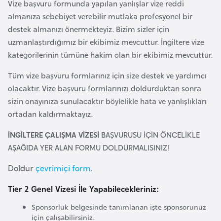
s
Vize başvuru formunda yapılan yanlışlar vize reddi
t
almanıza sebebiyet verebilir mutlaka profesyonel bir
a
destek almanızı önermekteyiz. Bizim sizler için
n
uzmanlaştırdığımız bir ekibimiz mevcuttur. İngiltere vize
kategorilerinin tümüne hakim olan bir ekibimiz mevcuttur.
H
Tüm vize başvuru formlarınız için size destek ve yardımcı
ı
olacaktır. Vize başvuru formlarınızı doldurduktan sonra
r
sizin onayınıza sunulacaktır böylelikle hata ve yanlışlıkları
v
ortadan kaldırmaktayız.
a
t
İNGİLTERE ÇALIŞMA VİZESİ
BAŞVURUSU İÇİN ÖNCELİKLE
i
AŞAĞIDA YER ALAN FORMU DOLDURMALISINIZ!
s
Doldur
çevrimiçi form
.
t
a
Tier 2 Genel Vizesi İle Yapabilecekleriniz:
n
Sponsorluk belgesinde tanımlanan işte sponsorunuz
için çalışabilirsiniz.