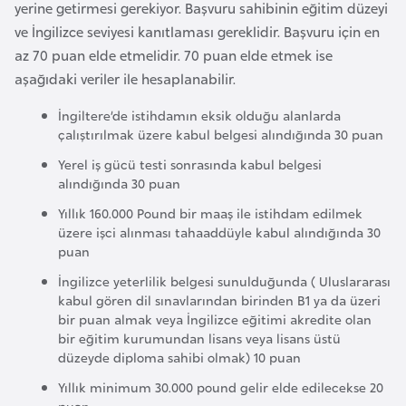
E
yerine getirmesi gerekiyor. Başvuru sahibinin eğitim düzeyi
t
ve İngilizce seviyesi kanıtlaması gereklidir. Başvuru için en
i
az 70 puan elde etmelidir. 70 puan elde etmek ise
y
aşağıdaki veriler ile hesaplanabilir.
o
İngiltere’de istihdamın eksik olduğu alanlarda
p
çalıştırılmak üzere kabul belgesi alındığında 30 puan
y
Yerel iş gücü testi sonrasında kabul belgesi
a
alındığında 30 puan
Yıllık 160.000 Pound bir maaş ile istihdam edilmek
F
üzere işci alınması tahaaddüyle kabul alındığında 30
i
puan
l
İngilizce yeterlilik belgesi sunulduğunda ( Uluslararası
d
kabul gören dil sınavlarından birinden B1 ya da üzeri
i
bir puan almak veya İngilizce eğitimi akredite olan
bir eğitim kurumundan lisans veya lisans üstü
ş
düzeyde diploma sahibi olmak) 10 puan
i
S
Yıllık minimum 30.000 pound gelir elde edilecekse 20
puan