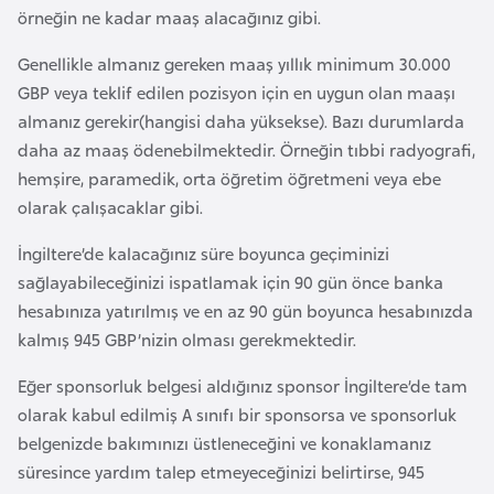
F
örneğin ne kadar maaş alacağınız gibi.
a
Genellikle almanız gereken maaş yıllık minimum 30.000
s
GBP veya teklif edilen pozisyon için en uygun olan maaşı
o
almanız gerekir(hangisi daha yüksekse). Bazı durumlarda
daha az maaş ödenebilmektedir. Örneğin tıbbi radyografi,
Ç
hemşire, paramedik, orta öğretim öğretmeni veya ebe
a
olarak çalışacaklar gibi.
d
İngiltere’de kalacağınız süre boyunca geçiminizi
sağlayabileceğinizi ispatlamak için 90 gün önce banka
Ç
hesabınıza yatırılmış ve en az 90 gün boyunca hesabınızda
e
kalmış 945 GBP’nizin olması gerekmektedir.
k
C
Eğer sponsorluk belgesi aldığınız sponsor İngiltere’de tam
u
olarak kabul edilmiş A sınıfı bir sponsorsa ve sponsorluk
m
belgenizde bakımınızı üstleneceğini ve konaklamanız
h
süresince yardım talep etmeyeceğinizi belirtirse, 945
u