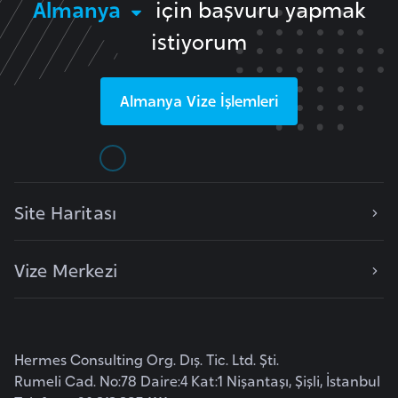
Almanya
için başvuru yapmak
g
istiyorum
o
K
Almanya
Vize İşlemleri
ü
b
a
Site Haritası
K
u
v
Vize Merkezi
e
y
t
Hermes Consulting Org. Dış. Tic. Ltd. Şti.
Rumeli Cad. No:78 Daire:4 Kat:1 Nişantaşı, Şişli, İstanbul
L