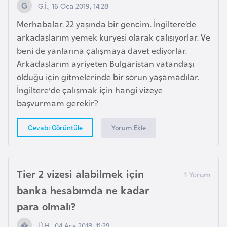
G.İ., 16 Oca 2019, 14:28
p
Merhabalar. 22 yaşında bir gencim. İngiltere’de
a
arkadaşlarım yemek kuryesi olarak çalışıyorlar. Ve
n
beni de yanlarına çalışmaya davet ediyorlar.
y
Arkadaşlarım ayriyeten Bulgaristan vatandaşı
a
olduğu için gitmelerinde bir sorun yaşamadılar.
İngiltere'de çalışmak için hangi vizeye
İ
başvurmam gerekir?
s
r
Yorum Ekle
Cevabı Görüntüle
a
i
l
Tier 2 vizesi alabilmek için
banka hesabımda ne kadar
İ
para olmalı?
s
v
Ü.H., 04 Ara 2018, 11:29