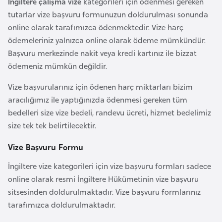
İngiltere çalışma vize
kategorileri için ödenmesi gereken
d
tutarlar vize başvuru formunuzun doldurulması sonunda
a
online olarak tarafımızca ödenmektedir. Vize harç
n
ödemeleriniz yalnızca online olarak ödeme mümkündür.
Başvuru merkezinde nakit veya kredi kartınız ile bizzat
G
ödemeniz mümkün değildir.
u
Vize başvurularınız için ödenen harç miktarları bizim
y
aracılığımız ile yaptığınızda ödenmesi gereken tüm
a
bedelleri size vize bedeli, randevu ücreti, hizmet bedelimiz
n
size tek tek belirtilecektir.
a
Vize Başvuru Formu
H
İngiltere vize kategorileri için vize başvuru formları sadece
i
online olarak resmi İngiltere Hükümetinin vize başvuru
n
sitsesinden doldurulmaktadır. Vize başvuru formlarınız
d
tarafımızca doldurulmaktadır.
i