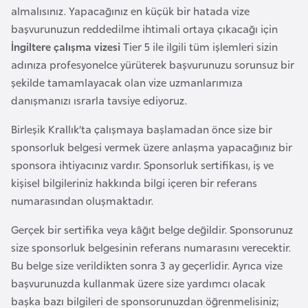
l
almalısınız. Yapacağınız en küçük bir hatada vize
g
başvurunuzun reddedilme ihtimali ortaya çıkacağı için
a
İngiltere çalışma vizesi
Tier 5 ile ilgili tüm işlemleri sizin
r
adınıza profesyonelce yürüterek başvurunuzu sorunsuz bir
i
şekilde tamamlayacak olan vize uzmanlarımıza
s
danışmanızı ısrarla tavsiye ediyoruz.
t
Birleşik Krallık’ta çalışmaya başlamadan önce size bir
a
sponsorluk belgesi vermek üzere anlaşma yapacağınız bir
n
sponsora ihtiyacınız vardır. Sponsorluk sertifikası, iş ve
kişisel bilgileriniz hakkında bilgi içeren bir referans
B
numarasından oluşmaktadır.
u
r
Gerçek bir sertifika veya kâğıt belge değildir. Sponsorunuz
k
size sponsorluk belgesinin referans numarasını verecektir.
i
Bu belge size verildikten sonra 3 ay geçerlidir. Ayrıca vize
n
başvurunuzda kullanmak üzere size yardımcı olacak
a
başka bazı bilgileri de sponsorunuzdan öğrenmelisiniz;