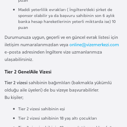
a
h
Maddi yeterlilik evrakları ( İngiltere’deki şirket de
sponsor olabilir ya da başvuru sahibinin son 6 aylık
i
banka hesap hareketlerinin yeterli miktarda ise) 10
l
puan
i
Durumunuza uygun, geçerli ve en güncel evrak listesi için
iletişim numaralarımızdan veya
online@vizemerkezi.com
F
e-posta adresinden İngiltere vize uzmanlarımıza
i
ulaşabilirsiniz.
n
l
Tier 2 GenelAile Vizesi
a
Tier 2 vizesi
sahibinin bağımlıları (bakmakla yükümlü
n
olduğu aile üyeleri) de bu vizeye başvurabilirler.
d
Bu kişiler;
i
y
Tier 2 vizesi sahibinin eşi
a
Tier 2 vizesi sahibinin 18 yaş altı çocukları