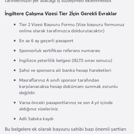
tarihlerinizin yer alacağı iş sözleşmesi eklenmelidir.
e
İngiltere Çalışma Vizesi Tier 2İçin Gerekli Evraklar
n
i
Tier 2 Vizesi Başvuru Formu (Vize başvuru formunuz
s
online olarak tarafımızca doldurulacaktır)
t
En az 6 ay geçerli pasaport
a
Sponsorluk sertifikası referans numarası
n
İngilizce yeterlilik belgesi (IELTS sınav sonucu)
Şahsi ve sponsora ait banka hesap hareketleri
E
s
Masraflarınız A sınıfı sponsor tarafından
karşılanacaksa hesap dokümanı sunmak zorunlu
t
değildir.
o
n
Varsa önceki pasaportlarınız ve son 4 yıl içinde
aldığınız vizeleriniz
y
a
Adli Sabıka kaydı
Bu belgelere ek olarak başvuru sahibi bazı önemli şartları