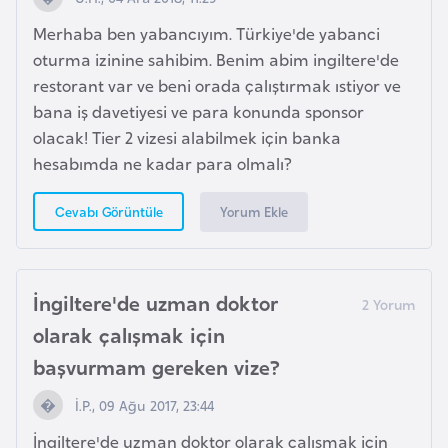
e
Merhaba ben yabancıyım. Türkiye'de yabanci
ç
oturma izinine sahibim. Benim abim ingiltere'de
restorant var ve beni orada çalıştırmak ıstiyor ve
İ
bana iş davetiyesi ve para konunda sponsor
s
olacak! Tier 2 vizesi alabilmek için banka
v
hesabımda ne kadar para olmalı?
i
ç
Yorum Ekle
Cevabı Görüntüle
r
e
İngiltere'de uzman doktor
İ
olarak çalışmak için
t
a
başvurmam gereken vize?
l
İ.P., 09 Ağu 2017, 23:44
y
a
İngiltere'de uzman doktor olarak çalışmak için