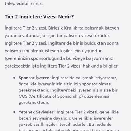
talep edebilirsiniz.
e
y
Tier 2 İngiletere Vizesi Nedir?
n
İngiltere Tier 2 vizesi, Birleşik Krallık ‘ta çalışmak isteyen
yabancı vatandaşlar için bir çalışma vizesi türüdür.
B
İngiltere Tier 2 vizesi, İngiltere'de bir iş bulduktan sonra
a
çalışma izni almak isteyen kişiler için uygundur.
n
İşvereninizin sponsorluğunda bu vizeye başvurmanız
g
gerekecektir. İşte İngiltere Tier 2 vizesi hakkında bilgiler;
l
a
Sponsor İşveren:
İngiltere'de çalışmak istiyorsanız,
d
öncelikle işvereninizin sizin için sponsor olması
gerekmektedir. İngiltere’deki İşvereninizin size bir
e
COS (Certificate of Sponsorship) düzenlemesi
ş
gerekmektedir.
Yetenek Seviyeleri:
İngiltere Tier 2 vizesi, genellikle
B
beceri seviyesine dayalıdır. Genellikle, işverenler
e
yüksek vasıflı işçileri tercih ederler. Bu nedenle,
l
başvurunuz işteki yeteneklerinize ve becerilerinize