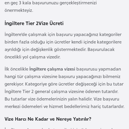
en geç 3 kala başvurunuzu gerçekleştirmenizi
G
önermekteyiz.
ü
n
İngiltere Tier 2​Vize Ücreti
e
İngiltere’de çalışmak için başvuru yapacağınız kategoriler
y
birden fazla olduğu için ücretler kendi içinde kategorilere
K
ayrıldığı için değişkenlik göstermektedir. Başvurulacak
o
öncelikli yol çalışma vizedir.
r
e
İlk öncelikle
İngiltere çalışma vizesi
başvurusu yapmadan
hangi tür çalışma vizesine başvuru yapacağınızı bilmeniz
G
gerekiyor. Kategoriye göre ücretler değişeceği için bu tutar
ü
İngiltere Tier 2 general çalışma vizesine ödenen tutardır.
n
Bu tutarlar vize ödemelerinizin yalın halidir. Vize başvuru
e
merkezi ödemeleri ve hizmet bedellerimiz hariç tutarlardır.
y
Vize Harcı Ne Kadar ve Nereye Yatırılır?
S
u