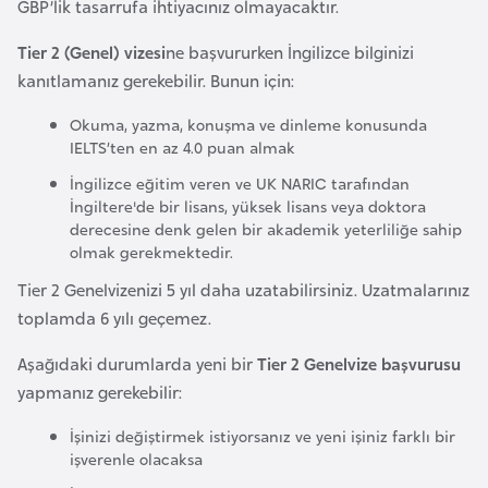
GBP’lik tasarrufa ihtiyacınız olmayacaktır.
r
Tier 2 (Genel) vizesi
ne başvururken İngilizce bilginizi
i
kanıtlamanız gerekebilir. Bunun için:
y
e
Okuma, yazma, konuşma ve dinleme konusunda
t
IELTS’ten en az 4.0 puan almak
i
İngilizce eğitim veren ve UK NARIC tarafından
İngiltere'de bir lisans, yüksek lisans veya doktora
derecesine denk gelen bir akademik yeterliliğe sahip
C
olmak gerekmektedir.
e
z
Tier 2 Genelvizenizi 5 yıl daha uzatabilirsiniz. Uzatmalarınız
a
toplamda 6 yılı geçemez.
y
Aşağıdaki durumlarda yeni bir
Tier 2 Genelvize başvurusu
i
yapmanız gerekebilir:
r
İşinizi değiştirmek istiyorsanız ve yeni işiniz farklı bir
işverenle olacaksa
C