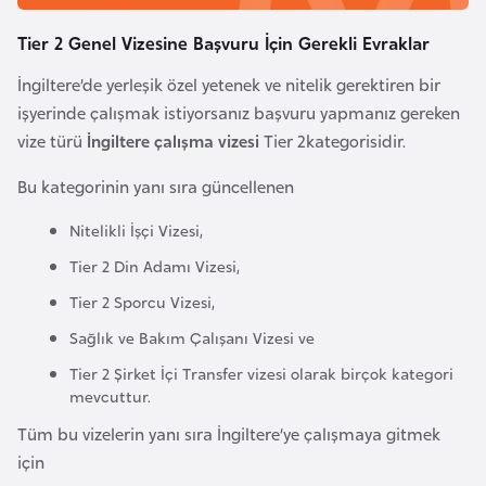
k
Tier 2 Genel Vizesine Başvuru İçin Gerekli Evraklar
a
İngiltere’de yerleşik özel yetenek ve nitelik gerektiren bir
D
işyerinde çalışmak istiyorsanız başvuru yapmanız gereken
e
vize türü
İngiltere çalışma vizesi
Tier 2kategorisidir.
m
Bu kategorinin yanı sıra güncellenen
o
k
Nitelikli İşçi Vizesi,
r
Tier 2 Din Adamı Vizesi,
a
Tier 2 Sporcu Vizesi,
t
i
Sağlık ve Bakım Çalışanı Vizesi ve
k
Tier 2 Şirket İçi Transfer vizesi olarak birçok kategori
K
mevcuttur.
o
Tüm bu vizelerin yanı sıra İngiltere’ye çalışmaya gitmek
n
için
g