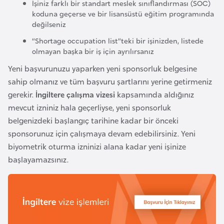
i
İşiniz farklı bir standart meslek sınıflandırması (SOC)
koduna geçerse ve bir lisansüstü eğitim programında
b
değilseniz
u
“Shortage occupation list”teki bir işinizden, listede
t
olmayan başka bir iş için ayrılırsanız
i
Yeni başvurunuzu yaparken yeni sponsorluk belgesine
sahip olmanız ve tüm başvuru şartlarını yerine getirmeniz
Ç
gerekir.
İngiltere çalışma vizesi
kapsamında aldığınız
i
mevcut izniniz hala geçerliyse, yeni sponsorluk
n
belgenizdeki başlangıç ​​tarihine kadar bir önceki
sponsorunuz için çalışmaya devam edebilirsiniz. Yeni
D
biyometrik oturma izninizi alana kadar yeni işinize
a
başlayamazsınız.
n
i
m
a
r