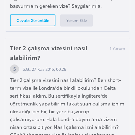
başvurmam gereken vize? Saygılarımla.
İ
Yorum Ekle
Cevabı Görüntüle
z
l
a
n
Tier 2 çalışma vizesini nasıl
d
alabilirim?
a
S.G., 27 Kas 2016, 00:26
K
Tier 2 çalışma vizesini nasıl alabilirim? Ben short-
a
term vize ile Londra'da bir dil okulundan Celta
m
sertifikası aldım. Bu sertifikayla İngiltere'de
b
öğretmenlik yapabilirim fakat şuan çalışma iznim
o
olmadığı için hiç bir yere başvurup
ç
çalışamıyorum. Hala Londra'dayım ama vizem
y
nisan ortası bitiyor. Nasıl çalışma izni alabilirim?
a
Çünkü short term visa ile iznim yok çalışmaya.