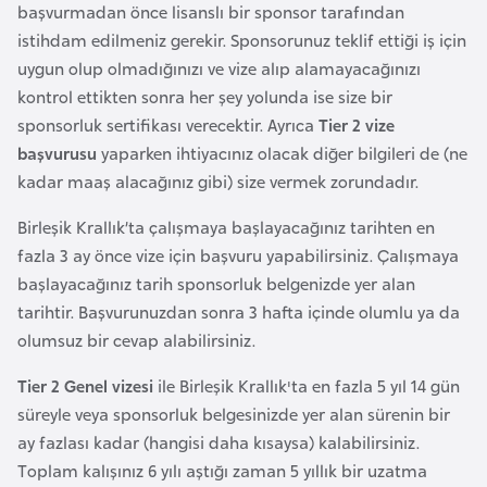
a
m
başvurmadan önce lisanslı bir sponsor tarafından
l
istihdam edilmeniz gerekir. Sponsorunuz teklif ettiği iş için
e
uygun olup olmadığınızı ve vize alıp alamayacağınızı
A
r
kontrol ettikten sonra her şey yolunda ise size bir
z
i
sponsorluk sertifikası verecektir. Ayrıca
Tier 2 vize
e
başvurusu
yaparken ihtiyacınız olacak diğer bilgileri de (ne
r
kadar maaş alacağınız gibi) size vermek zorundadır.
b
a
Birleşik Krallık’ta çalışmaya başlayacağınız tarihten en
y
fazla 3 ay önce vize için başvuru yapabilirsiniz. Çalışmaya
c
başlayacağınız tarih sponsorluk belgenizde yer alan
a
tarihtir. Başvurunuzdan sonra 3 hafta içinde olumlu ya da
n
olumsuz bir cevap alabilirsiniz.
Tier 2 Genel vizesi
ile Birleşik Krallık'ta en fazla 5 yıl 14 gün
B
süreyle veya sponsorluk belgesinizde yer alan sürenin bir
a
ay fazlası kadar (hangisi daha kısaysa) kalabilirsiniz.
h
Toplam kalışınız 6 yılı aştığı zaman 5 yıllık bir uzatma
r