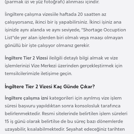
s
(parmak izi ve yüz fotoğrafı) alınması içindir.
a
İingiltere çalışma vizesiile haftada 20 saatten az
u
çalışıyorsanız, ikinci bir iş yapabilirsiniz. İkinci işiniz ana
işinizle aynı alanda ve aynı seviyede, “Shortage Occuption
G
List”de yer alan işlerden biri olmalı veya maaşı olmayan
i
gönüllü bir işte çalışıyor olmanız gerekir.
n
e
İngiltere Tier 2 Vizesi
ileilgili detaylı bilgi almak ve vize
işlemlerinizi Vize Merkezi üzerinden gerçekleştirmek için
temsilcilerimizle iletişime geçin.
G
r
İngiltere Tier 2 Vizesi Kaç Günde Çıkar?
e
İngiltere çalışma izni
kategorileri için ayrılmış vize işlem
n
süresi başvuru yapıldıktan sonra konsolosluk tarafınca
a
belirlenmektedir. Resmi sitelerinde belirtilen işlem süreleri
d
15 iş günü olarak belirtilse de bu süreç bazı dönemlerde
a
uzayabilir, kısalabilmektedir. Seyahat edeceğiniz tarihten