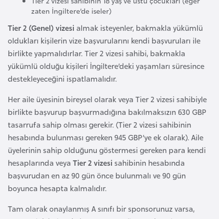
Tier 2 vizesi sahibinin 18 yaş ve üstü çocukları (eğer
F
zaten İngiltere’de iseler)
r
Tier 2 (Genel) vizesi
almak isteyenler, bakmakla yükümlü
a
oldukları kişilerin vize başvurularını kendi başvuruları ile
n
birlikte yapmalıdırlar. Tier 2 vizesi sahibi, bakmakla
s
yükümlü olduğu kişileri İngiltere’deki yaşamları süresince
a
destekleyeceğini ispatlamalıdır.
G
Her aile üyesinin bireysel olarak veya Tier 2 vizesi sahibiyle
a
birlikte başvurup başvurmadığına bakılmaksızın 630 GBP
b
tasarrufa sahip olması gerekir. (Tier 2 vizesi sahibinin
o
hesabında bulunması gereken 945 GBP’ye ek olarak). Aile
n
üyelerinin sahip olduğunu göstermesi gereken para kendi
hesaplarında veya
Tier 2 vizesi
sahibinin hesabında
başvurudan en az 90 gün önce bulunmalı ve 90 gün
G
boyunca hesapta kalmalıdır.
a
m
Tam olarak onaylanmış A sınıfı bir sponsorunuz varsa,
b