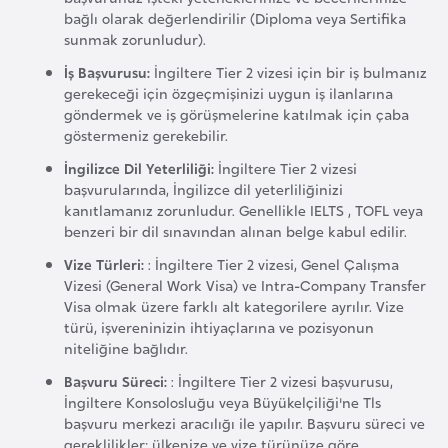
bağlı olarak değerlendirilir (Diploma veya Sertifika
a
sunmak zorunludur).
r
İş Başvurusu:
İngiltere Tier 2 vizesi için bir iş bulmanız
u
gerekeceği için özgeçmişinizi uygun iş ilanlarına
s
göndermek ve iş görüşmelerine katılmak için çaba
göstermeniz gerekebilir.
B
İngilizce Dil Yeterliliği:
İngiltere Tier 2 vizesi
e
başvurularında, İngilizce dil yeterliliğinizi
kanıtlamanız zorunludur. Genellikle IELTS , TOFL veya
l
benzeri bir dil sınavından alınan belge kabul edilir.
ç
i
Vize Türleri:
: İngiltere Tier 2 vizesi, Genel Çalışma
Vizesi (General Work Visa) ve Intra-Company Transfer
k
Visa olmak üzere farklı alt kategorilere ayrılır. Vize
a
türü, işvereninizin ihtiyaçlarına ve pozisyonun
niteliğine bağlıdır.
B
Başvuru Süreci:
: İngiltere Tier 2 vizesi başvurusu,
e
İngiltere Konsolosluğu veya Büyükelçiliği'ne Tls
başvuru merkezi aracılığı ile yapılır. Başvuru süreci ve
n
gereklilikler; ülkenize ve vize türünüze göre