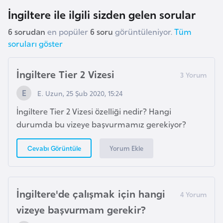
e
İngiltere ile ilgili sizden gelen sorular
6 sorudan
en popüler
6 soru
görüntüleniyor.
Tüm
I
soruları göster
r
a
İngiltere Tier 2 Vizesi
k
E. Uzun, 25 Şub 2020, 15:24
İ
İngiltere Tier 2 Vizesi özelliği nedir? Hangi
r
durumda bu vizeye başvurmamız gerekiyor?
l
a
Yorum Ekle
Cevabı Görüntüle
n
d
a
İngiltere'de çalışmak için hangi
vizeye başvurmam gerekir?
İ
s