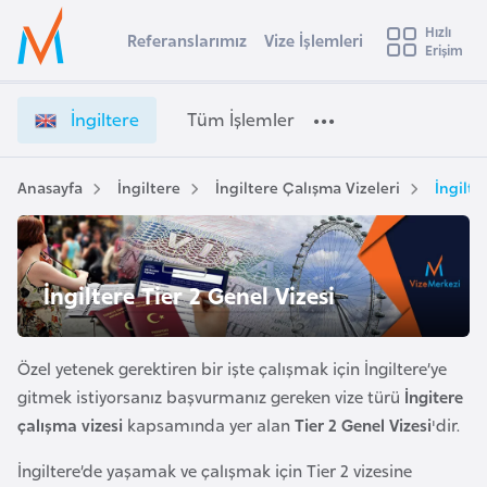
u
Hızlı
s
Referanslarımız
Vize İşlemleri
Başvuru yapmak istediğiniz ülkeyi seçin
Erişim
İ
İ
Üye
t
Ülke Seçimi
n
Girişi
r
g
l
İngiltere
Tüm İşlemler
a
i
l
e
l
y
t
Anasayfa
İngiltere
İngiltere Çalışma Vizeleri
İngilte
t
a
e
r
i
e
A
V
ş
İngiltere Tier 2 Genel Vizesi
v
i
u
i
z
s
e
Özel yetenek gerektiren bir işte çalışmak için İngiltere’ye
m
t
İ
gitmek istiyorsanız başvurmanız gereken vize türü
İngitere
u
ş
çalışma vizesi
kapsamında yer alan
Tier 2 Genel Vizesi
'dir.
r
l
y
e
İngiltere’de yaşamak ve çalışmak için Tier 2 vizesine