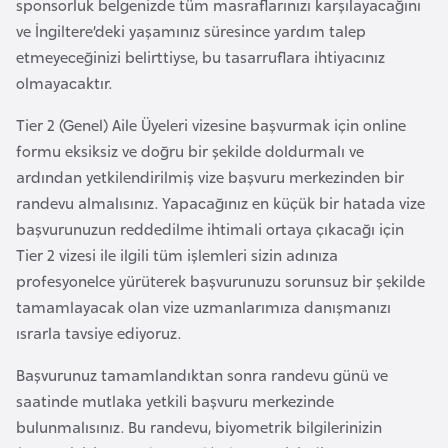
sponsorluk belgenizde tüm masraflarınızı karşılayacağını
i
ve İngiltere’deki yaşamınız süresince yardım talep
y
etmeyeceğinizi belirttiyse, bu tasarruflara ihtiyacınız
a
olmayacaktır.
Tier 2 (Genel) Aile Üyeleri vizesine başvurmak için online
G
formu eksiksiz ve doğru bir şekilde doldurmalı ve
a
ardından yetkilendirilmiş vize başvuru merkezinden bir
n
randevu almalısınız. Yapacağınız en küçük bir hatada vize
a
başvurunuzun reddedilme ihtimali ortaya çıkacağı için
Tier 2 vizesi ile ilgili tüm işlemleri sizin adınıza
G
profesyonelce yürüterek başvurunuzu sorunsuz bir şekilde
i
tamamlayacak olan vize uzmanlarımıza danışmanızı
n
ısrarla tavsiye ediyoruz.
e
B
Başvurunuz tamamlandıktan sonra randevu günü ve
i
saatinde mutlaka yetkili başvuru merkezinde
s
bulunmalısınız. Bu randevu, biyometrik bilgilerinizin