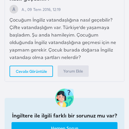
k
A., 09 Tem 2016, 12:19
a
Çocuğum İngiliz vatandaşlığına nasıl geçebilir?
Çifte vatandaşlığım var. Türkiye'de yaşamaya
D
başladım. Şu anda hamileyim. Çocuğum
e
olduğunda İngiliz vatandaşlığına geçmesi için ne
m
yapmam gerekir. Çocuk burada doğarsa İngiliz
o
vatandaşı olma şartları nelerdir?
k
r
Yorum Ekle
Cevabı Görüntüle
a
t
i
k
K
o
İngiltere ile ilgili farklı bir sorunuz mu var?
n
g
Hemen Sorun