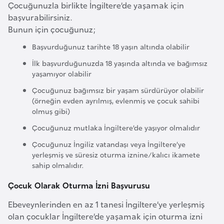
i
Çocuğunuzla birlikte İngiltere’de yaşamak için
n
başvurabilirsiniz.
Bunun için çocuğunuz;
B
Başvurduğunuz tarihte 18 yaşın altında olabilir
o
İlk başvurduğunuzda 18 yaşında altında ve bağımsız
s
yaşamıyor olabilir
n
Çocuğunuz bağımsız bir yaşam sürdürüyor olabilir
a
(örneğin evden ayrılmış, evlenmiş ve çocuk sahibi
H
olmuş gibi)
e
Çocuğunuz mutlaka İngiltere’de yaşıyor olmalıdır
r
Çocuğunuz İngiliz vatandaşı veya İngiltere’ye
s
yerleşmiş ve süresiz oturma iznine/kalıcı ikamete
e
sahip olmalıdır.
k
Çocuk Olarak Oturma İzni Başvurusu
Ebeveynlerinden en az 1 tanesi İngiltere’ye yerleşmiş
B
olan çocuklar İngiltere’de yaşamak için oturma izni
u