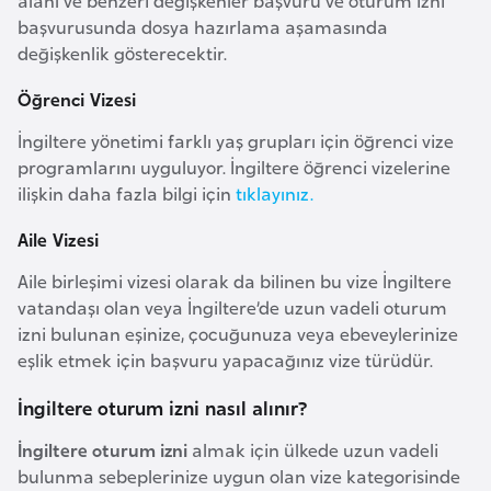
alanı ve benzeri değişkenler başvuru ve oturum izni
e
başvurusunda dosya hazırlama aşamasında
y
değişkenlik gösterecektir.
n
Öğrenci Vizesi
B
İngiltere yönetimi farklı yaş grupları için öğrenci vize
programlarını uyguluyor. İngiltere öğrenci vizelerine
a
ilişkin daha fazla bilgi için
tıklayınız.
n
g
Aile Vizesi
l
Aile birleşimi vizesi olarak da bilinen bu vize İngiltere
a
vatandaşı olan veya İngiltere’de uzun vadeli oturum
d
izni bulunan eşinize, çocuğunuza veya ebeveylerinize
e
eşlik etmek için başvuru yapacağınız vize türüdür.
ş
İngiltere oturum izni nasıl alınır?
B
İngiltere oturum izni
almak için ülkede uzun vadeli
e
bulunma sebeplerinize uygun olan vize kategorisinde
l