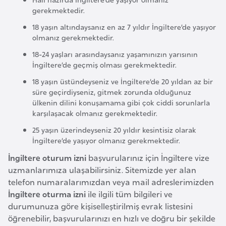
F
gerekmektedir.
a
18 yaşın altındaysanız en az 7 yıldır İngiltere’de yaşıyor
s
olmanız gerekmektedir.
o
18-24 yaşları arasındaysanız yaşamınızın yarısının
İngiltere’de geçmiş olması gerekmektedir.
Ç
18 yaşın üstündeyseniz ve İngiltere’de 20 yıldan az bir
a
süre geçirdiyseniz, gitmek zorunda olduğunuz
d
ülkenin dilini konuşamama gibi çok ciddi sorunlarla
karşılaşacak olmanız gerekmektedir.
25 yaşın üzerindeyseniz 20 yıldır kesintisiz olarak
Ç
İngiltere’de yaşıyor olmanız gerekmektedir.
e
İngiltere oturum izni
başvurularınız için İngiltere vize
k
uzmanlarımıza ulaşabilirsiniz. Sitemizde yer alan
C
telefon numaralarımızdan veya mail adreslerimizden
u
İngiltere oturma izni
ile ilgili tüm bilgileri ve
m
durumunuza göre kişiselleştirilmiş evrak listesini
h
öğrenebilir, başvurularınızı en hızlı ve doğru bir şekilde
u