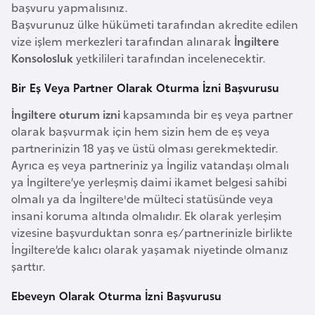
başvuru yapmalısınız.
a
Başvurunuz ülke hükümeti tarafından akredite edilen
r
vize işlem merkezleri tarafından alınarak
İngiltere
u
Konsolosluk
yetkilileri tarafından incelenecektir.
s
Bir Eş Veya Partner Olarak Oturma İzni Başvurusu
B
İngiltere oturum izni
kapsamında bir eş veya partner
olarak başvurmak için hem sizin hem de eş veya
e
partnerinizin 18 yaş ve üstü olması gerekmektedir.
l
Ayrıca eş veya partneriniz ya İngiliz vatandaşı olmalı
ç
ya İngiltere’ye yerleşmiş daimi ikamet belgesi sahibi
i
olmalı ya da İngiltere'de mülteci statüsünde veya
k
insani koruma altında olmalıdır. Ek olarak yerleşim
a
vizesine başvurduktan sonra eş/partnerinizle birlikte
İngiltere’de kalıcı olarak yaşamak niyetinde olmanız
B
şarttır.
e
Ebeveyn Olarak Oturma İzni Başvurusu
n