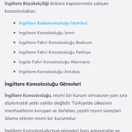
a
m
İngiltere Büyükelçiliği
Ankara kapsamında çalışan
l
konsolosluklar;
e
A
İngiltere Başkonsolosluğu İstanbul
r
z
i
İngiltere Konsolosluğu İzmir
e
İngiltere Fahri Konsolosluğu Bodrum
r
b
İngiltere Fahri Konsolosluğu Fethiye
a
İngiliz Fahri Konsolosluğu Marmaris
y
İngiltere Konsolosluğu Antalya
c
a
İngiltere Konsolosluğu Görevleri
n
İngiltere Konsolosluğu
, resmi bir kurum olmasının yanı sıra
diplomatik yetki sahibi değildir. Türkiye’de ülkesinin
B
menfaatlerini koruyan ve ilerleten, çeşitli resmi süreçleri
a
idame ettiren resmi bir kurumdur.
h
r
İngiltere Konsolosluğu’nun görevleri bazı anlaşmalar ve