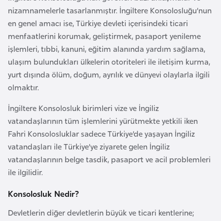
e
nizamnamelerle tasarlanmıştır. İngiltere Konsolosluğu’nun
y
en genel amacı ise, Türkiye devleti içerisindeki ticari
n
menfaatlerini korumak, geliştirmek, pasaport yenileme
işlemleri, tıbbi, kanuni, eğitim alanında yardım sağlama,
ulaşım bulundukları ülkelerin otoriteleri ile iletişim kurma,
B
yurt dışında ölüm, doğum, ayrılık ve dünyevi olaylarla ilgili
a
olmaktır.
n
g
İngiltere Konsolosluk birimleri vize ve İngiliz
l
vatandaşlarının tüm işlemlerini yürütmekte yetkili iken
a
Fahri Konsolosluklar sadece Türkiye’de yaşayan İngiliz
d
vatandaşları ile Türkiye’ye ziyarete gelen İngiliz
e
vatandaşlarının belge tasdik, pasaport ve acil problemleri
ş
ile ilgilidir.
Konsolosluk Nedir?
B
e
Devletlerin diğer devletlerin büyük ve ticari kentlerine;
l