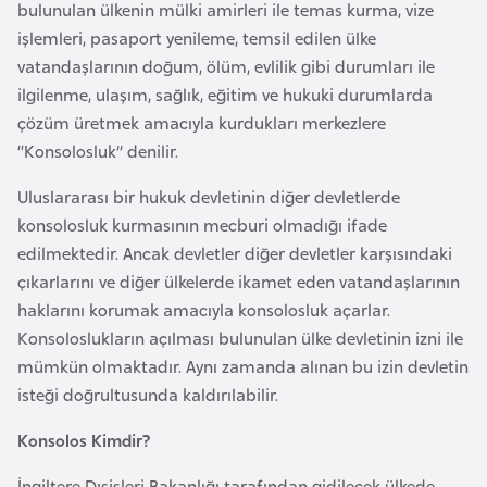
bulunulan ülkenin mülki amirleri ile temas kurma, vize
a
işlemleri, pasaport yenileme, temsil edilen ülke
r
vatandaşlarının doğum, ölüm, evlilik gibi durumları ile
u
ilgilenme, ulaşım, sağlık, eğitim ve hukuki durumlarda
s
çözüm üretmek amacıyla kurdukları merkezlere
“Konsolosluk” denilir.
B
Uluslararası bir hukuk devletinin diğer devletlerde
e
konsolosluk kurmasının mecburi olmadığı ifade
l
edilmektedir. Ancak devletler diğer devletler karşısındaki
ç
çıkarlarını ve diğer ülkelerde ikamet eden vatandaşlarının
i
haklarını korumak amacıyla konsolosluk açarlar.
k
Konsoloslukların açılması bulunulan ülke devletinin izni ile
a
mümkün olmaktadır. Aynı zamanda alınan bu izin devletin
isteği doğrultusunda kaldırılabilir.
B
e
Konsolos Kimdir?
n
İngiltere Dışişleri Bakanlığı tarafından gidilecek ülkede