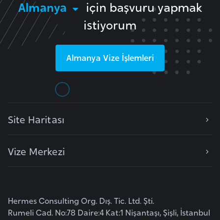
i
Almanya
için başvuru yapmak
b
istiyorum
u
t
i
Almanya
Vize İşlemleri
Ç
i
n
Site Haritası
D
Vize Merkezi
a
n
i
m
Hermes Consulting Org. Dış. Tic. Ltd. Şti.
a
Rumeli Cad. No:78 Daire:4 Kat:1 Nişantaşı, Şişli, İstanbul
r