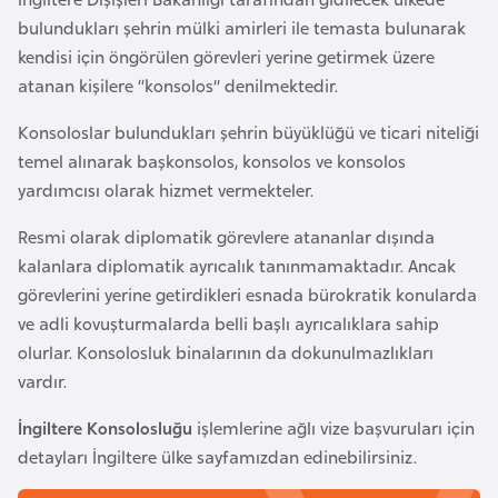
i
bulundukları şehrin mülki amirleri ile temasta bulunarak
n
kendisi için öngörülen görevleri yerine getirmek üzere
atanan kişilere “konsolos” denilmektedir.
B
o
Konsoloslar bulundukları şehrin büyüklüğü ve ticari niteliği
s
temel alınarak başkonsolos, konsolos ve konsolos
n
yardımcısı olarak hizmet vermekteler.
a
Resmi olarak diplomatik görevlere atananlar dışında
H
kalanlara diplomatik ayrıcalık tanınmamaktadır. Ancak
e
görevlerini yerine getirdikleri esnada bürokratik konularda
r
ve adli kovuşturmalarda belli başlı ayrıcalıklara sahip
s
olurlar. Konsolosluk binalarının da dokunulmazlıkları
e
vardır.
k
İngiltere Konsolosluğu
işlemlerine ağlı vize başvuruları için
B
detayları İngiltere ülke sayfamızdan edinebilirsiniz.
u