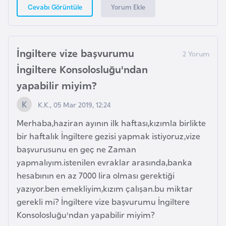
Yorum Ekle
Cevabı Görüntüle
F
a
s
o
İngiltere vize başvurumu
İngiltere Konsolosluğu'ndan
Ç
yapabilir miyim?
a
d
K.K., 05 Mar 2019, 12:24
Merhaba,haziran ayının ilk haftası,kızımla birlikte
Ç
bir haftalık İngiltere gezisi yapmak istiyoruz,vize
e
başvurusunu en geç ne Zaman
k
yapmalıyım.istenilen evraklar arasında,banka
C
hesabının en az 7000 lira olması gerektiği
u
yazıyor.ben emekliyim,kızım çalışan.bu miktar
m
gerekli mi? İngiltere vize başvurumu İngiltere
h
Konsolosluğu'ndan yapabilir miyim?
u