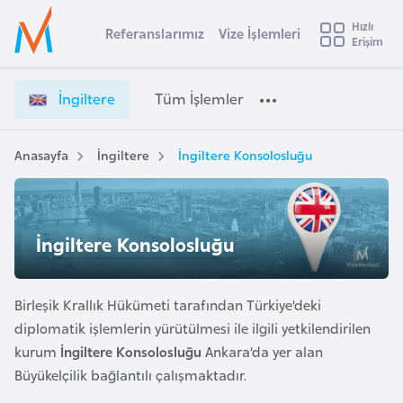
u
Hızlı
s
Referanslarımız
Vize İşlemleri
Başvuru yapmak istediğiniz ülkeyi seçin
Erişim
İ
İ
Üye
t
Ülke Seçimi
n
Girişi
r
g
l
İngiltere
Tüm İşlemler
a
i
l
e
l
y
t
Anasayfa
İngiltere
İngiltere Konsolosluğu
t
a
e
r
i
e
A
V
ş
İngiltere Konsolosluğu
v
i
u
i
z
s
e
Birleşik Krallık Hükümeti tarafından Türkiye’deki
m
t
İ
diplomatik işlemlerin yürütülmesi ile ilgili yetkilendirilen
u
ş
kurum
İngiltere Konsolosluğu
Ankara’da yer alan
r
l
Büyükelçilik bağlantılı çalışmaktadır.
y
e