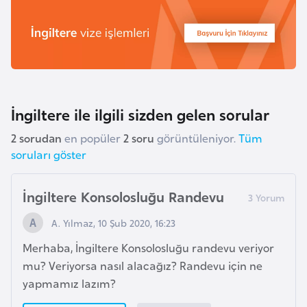
l
g
a
r
i
s
İngiltere ile ilgili sizden gelen sorular
t
a
2 sorudan
en popüler
2 soru
görüntüleniyor.
Tüm
n
soruları göster
B
İngiltere Konsolosluğu Randevu
u
A. Yılmaz, 10 Şub 2020, 16:23
r
k
Merhaba, İngiltere Konsolosluğu randevu veriyor
i
mu? Veriyorsa nasıl alacağız? Randevu için ne
n
yapmamız lazım?
a