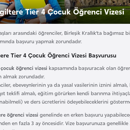
ngiltere Tier 4 Çocuk Öğrenci Vizesi
aşları arasındaki öğrenciler, Birleşik Krallık’ta bağımsız 
mında başvuru yapmak zorundadır.
tere Tier 4 Çocuk Öğrenci Vizesi Başvurusu
 çocuk öğrenci vizesi
kapsamında başvuracak olan öğrenci,
m almak zorundadır.
iler, ebeveynlerinin ya da yasal vasilerinin iznini almalı, 
yıt teklifi almalı, eğitim görürken kendi barınma ihtiyaçl
nabilmeli) ve ders ücretlerini ödeyebileceklerini gösterme
ere öğrenci vizesi
genelinde en erken başvuru yapabileceğ
nden en fazla 3 ay öncesidir. Vize başvurunuza genellikl