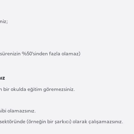
niz;
rs sürenizin %50’sinden fazla olamaz)
ız
n bir okulda eğitim göremezsiniz.
ibi olamazsınız.
sektöründe (örneğin bir şarkıcı) olarak çalışamazsınız.