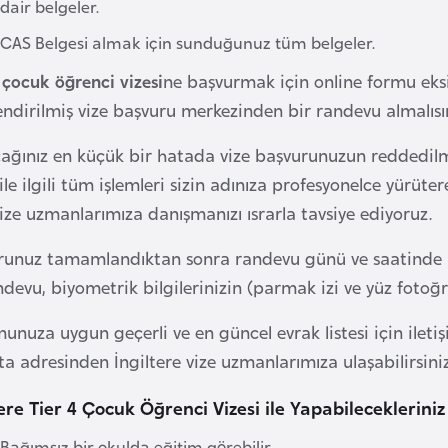
dair belgeler.
CAS Belgesi almak için sunduğunuz tüm belgeler.
 çocuk öğrenci vizesi
ne başvurmak için online formu eksi
endirilmiş vize başvuru merkezinden bir randevu almalısın
ağınız en küçük bir hatada vize başvurunuzun reddedilme 
 ile ilgili tüm işlemleri sizin adınıza profesyonelce yür
ize uzmanlarımıza danışmanızı ısrarla tavsiye ediyoruz.
runuz tamamlandıktan sonra randevu günü ve saatinde mu
devu, biyometrik bilgilerinizin (parmak izi ve yüz fotoğra
unuza uygun geçerli ve en güncel evrak listesi için ile
a adresinden İngiltere vize uzmanlarımıza ulaşabilirsiniz
tere Tier 4 Çocuk Öğrenci Vizesi ile Yapabilecekleriniz
Bağımsız bir okulda eğitim görebilir,