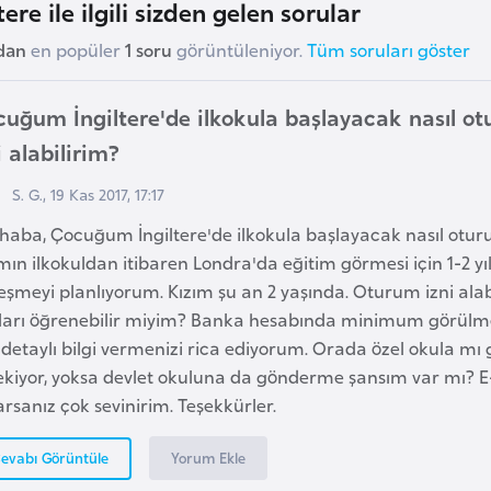
tere ile ilgili sizden gelen sorular
dan
en popüler
1 soru
görüntüleniyor.
Tüm soruları göster
uğum İngiltere'de ilkokula başlayacak nasıl o
i alabilirim?
S. G., 19 Kas 2017, 17:17
haba, Çocuğum İngiltere'de ilkokula başlayacak nasıl oturu
mın ilkokuldan itibaren Londra'da eğitim görmesi için 1-2 yı
eşmeyi planlıyorum. Kızım şu an 2 yaşında. Oturum izni ala
tları öğrenebilir miyim? Banka hesabında minimum görül
i detaylı bilgi vermenizi rica ediyorum. Orada özel okula 
kiyor, yoksa devlet okuluna da gönderme şansım var mı? E-m
rsanız çok sevinirim. Teşekkürler.
Yorum Ekle
evabı Görüntüle