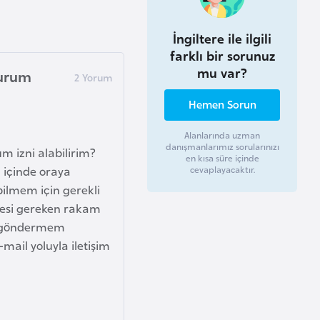
İngiltere ile ilgili
farklı bir sorunuz
mu var?
turum
Hemen Sorun
Alanlarında uzman
danışmanlarımız sorularınızı
m izni alabilirim?
en kısa süre içinde
l içinde oraya
cevaplayacaktır.
bilmem için gerekli
mesi gereken rakam
mı göndermem
ail yoluyla iletişim