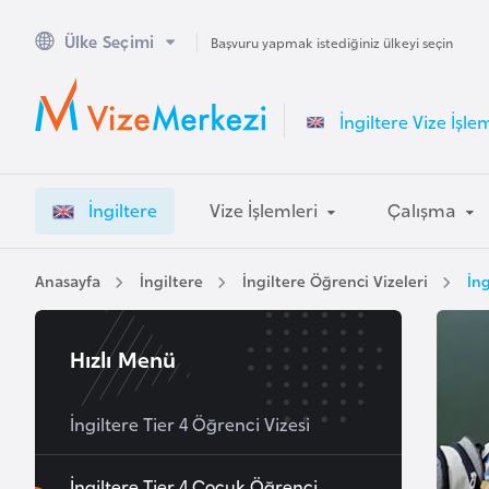
Ülke Seçimi
A
Başvuru yapmak istediğiniz ülkeyi seçin
v
u
İngiltere Vize İşle
s
t
r
İngiltere
Vize İşlemleri
Çalışma
a
l
y
Anasayfa
İngiltere
İngiltere Öğrenci Vizeleri
İng
a
Hızlı Menü
A
v
u
İngiltere Tier 4 Öğrenci Vizesi
s
t
İngiltere Tier 4 Çocuk Öğrenci