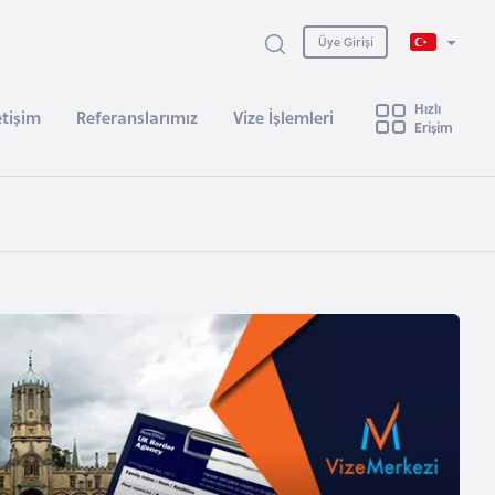
Üye Girişi
Hızlı
etişim
Referanslarımız
Vize İşlemleri
Erişim