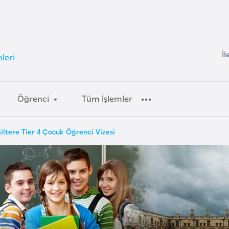
İl
mleri
Öğrenci
Tüm İşlemler
iltere Tier 4 Çocuk Öğrenci Vizesi