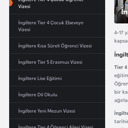
u
Vizesi
İ
r
y
İngiltere Tier 4 Çocuk Ebeveyn
a
Vizesi
4-17 y
kapsa
A
İngiltere Kısa Süreli Öğrenci Vizesi
z
İngil
e
İngiltere Tier 5 Erasmus Vizesi
r
Tier 4
b
eğiti
İngiltere Lise Eğitimi
a
Öğrenc
y
bir ka
İngiltere Dil Okulu
c
ağırla
a
İngiltere Yeni Mezun Vizesi
n
İngilt
tarihi
İngiltere Tier 4 Öğrenci Ailesi Vizesi
B