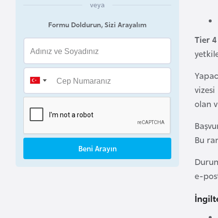
veya
B
Formu Doldurun, Sizi Arayalım
e
Tier 4
l
yetkil
a
r
Yapac
u
vizesi
s
olan v
B
Başvu
e
Bu ran
l
Beni Arayın
ç
Durum
i
e-post
k
a
İngil