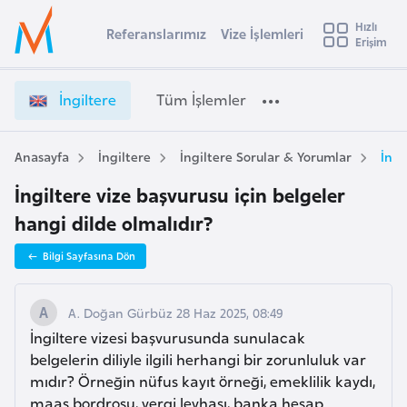
u
Hızlı
s
Referanslarımız
Vize İşlemleri
Başvuru yapmak istediğiniz ülkeyi seçin
Erişim
İ
İ
Üye
t
Ülke Seçimi
n
Girişi
r
g
l
İngiltere
Tüm İşlemler
a
i
l
e
l
y
t
Anasayfa
İngiltere
İngiltere Sorular & Yorumlar
İngi
t
a
e
İngiltere vize başvurusu için belgeler
r
i
e
hangi dilde olmalıdır?
A
V
ş
v
Bilgi Sayfasına Dön
i
u
i
z
s
e
A. Doğan Gürbüz 28 Haz 2025, 08:49
m
t
İ
İngiltere vizesi başvurusunda sunulacak
u
ş
belgelerin diliyle ilgili herhangi bir zorunluluk var
r
l
mıdır? Örneğin nüfus kayıt örneği, emeklilik kaydı,
y
e
maaş bordrosu, vergi levhası, banka hesap