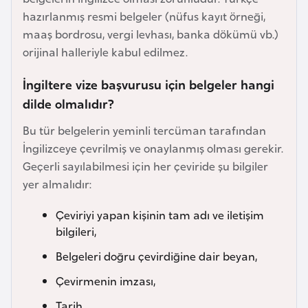
e
hazırlanmış resmi belgeler (nüfus kayıt örneği,
y
maaş bordrosu, vergi levhası, banka dökümü vb.)
n
orijinal halleriyle kabul edilmez.
İngiltere vize başvurusu için belgeler hangi
B
dilde olmalıdır?
a
n
Bu tür belgelerin yeminli tercüman tarafından
g
İngilizceye çevrilmiş ve onaylanmış olması gerekir.
l
Geçerli sayılabilmesi için her çeviride şu bilgiler
a
yer almalıdır:
d
e
Çeviriyi yapan kişinin tam adı ve iletişim
ş
bilgileri,
Belgeleri doğru çevirdiğine dair beyan,
B
Çevirmenin imzası,
e
Tarih,
l