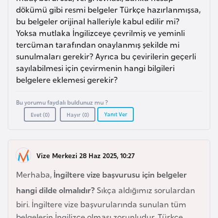
a
m
dökümü gibi resmi belgeler Türkçe hazırlanmışsa,
l
bu belgeler orijinal halleriyle kabul edilir mi?
e
A
Yoksa mutlaka İngilizceye çevrilmiş ve yeminli
r
tercüman tarafından onaylanmış şekilde mi
z
i
sunulmaları gerekir? Ayrıca bu çevirilerin geçerli
e
sayılabilmesi için çevirmenin hangi bilgileri
r
belgelere eklemesi gerekir?
b
a
Bu yorumu faydalı buldunuz mu ?
y
Yanıt Ver
Evet (
0
)
Hayır (
0
)
c
a
n
Vize Merkezi 28 Haz 2025, 10:27
Merhaba,
İngiltere vize başvurusu için belgeler
B
a
hangi dilde olmalıdır?
Sıkça aldığımız sorulardan
h
biri. İngiltere vize başvurularında sunulan tüm
r
belgelerin İngilizce olması zorunludur. Türkçe