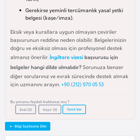
a
Gerekirse yeminli tercümanlık yasal yetki
r
belgesi (kaşe/imza).
u
Eksik veya kurallara uygun olmayan çeviriler
s
başvurunun reddine neden olabilir. Belgelerinizin
doğru ve eksiksiz olması için profesyonel destek
B
almanız önerilir.
İngiltere vizesi
başvurusu için
e
l
belgeler hangi dilde olmalıdır?
Sorunuza benzer
ç
diğer sorularınız ve evrak sürecinde destek almak
i
için uzmanını arayın.
+90 (212) 970 05 53
k
a
Bu yorumu faydalı buldunuz mu ?
Yanıt Ver
Evet (
0
)
Hayır (
0
)
B
e
Bilgi Sayfasına Dön
n