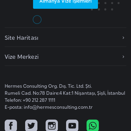
Almanya
Vize İşlemleri
F
a
s
o
Site Haritası
Ç
a
Vize Merkezi
d
Ç
e
Hermes Consulting Org. Dış. Tic. Ltd. Şti.
k
Rumeli Cad. No:78 Daire:4 Kat:1 Nişantaşı, Şişli, İstanbul
C
Telefon: +90 212 287 1111
E-posta:
info@hermesconsulting.com.tr
u
m
h
u