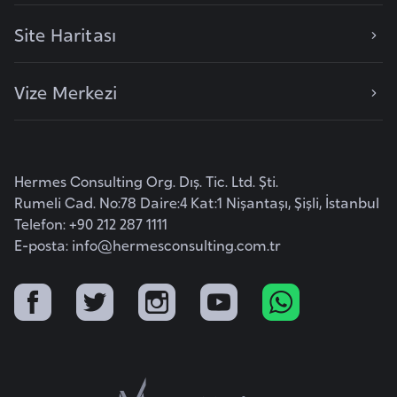
F
Site Haritası
a
s
o
Vize Merkezi
Ç
a
d
Hermes Consulting Org. Dış. Tic. Ltd. Şti.
Rumeli Cad. No:78 Daire:4 Kat:1 Nişantaşı, Şişli, İstanbul
Telefon: +90 212 287 1111
Ç
E-posta:
info@hermesconsulting.com.tr
e
k
C
u
m
h
u