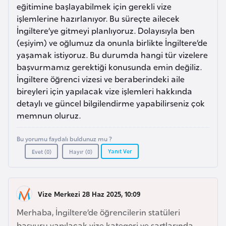
a
m
eğitimine başlayabilmek için gerekli vize
l
işlemlerine hazırlanıyor. Bu süreçte ailecek
e
İngiltere’ye gitmeyi planlıyoruz. Dolayısıyla ben
A
r
(eşiyim) ve oğlumuz da onunla birlikte İngiltere’de
z
i
yaşamak istiyoruz. Bu durumda hangi tür vizelere
e
başvurmamız gerektiği konusunda emin değiliz.
r
İngiltere öğrenci vizesi ve beraberindeki aile
b
bireyleri için yapılacak vize işlemleri hakkında
a
detaylı ve güncel bilgilendirme yapabilirseniz çok
y
memnun oluruz.
c
a
Bu yorumu faydalı buldunuz mu ?
n
Yanıt Ver
Evet (
0
)
Hayır (
0
)
B
Vize Merkezi 28 Haz 2025, 10:09
a
h
Merhaba, İngiltere’de öğrencilerin statüleri
r
başvuru yapılacak vize kategori ve şartlarında