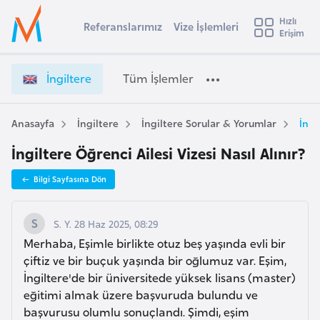
u
Hızlı
s
Referanslarımız
Vize İşlemleri
Başvuru yapmak istediğiniz ülkeyi seçin
Erişim
İ
İ
Üye
t
Ülke Seçimi
n
Girişi
r
g
l
İngiltere
Tüm İşlemler
a
i
l
e
l
y
t
Anasayfa
İngiltere
İngiltere Sorular & Yorumlar
İngi
t
a
e
İngiltere Öğrenci Ailesi Vizesi Nasıl Alınır?
r
i
e
A
Bilgi Sayfasına Dön
V
ş
v
i
u
i
z
S. Y. 28 Haz 2025, 08:29
s
e
Merhaba, Eşimle birlikte otuz beş yaşında evli bir
m
t
İ
çiftiz ve bir buçuk yaşında bir oğlumuz var. Eşim,
u
ş
İngiltere'de bir üniversitede yüksek lisans (master)
r
l
eğitimi almak üzere başvuruda bulundu ve
y
e
başvurusu olumlu sonuçlandı. Şimdi, eşim