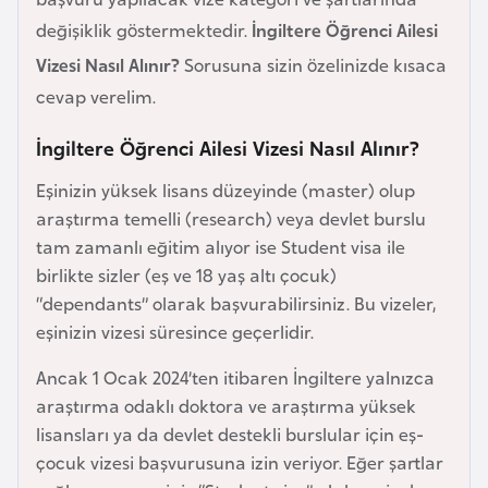
e
değişiklik göstermektedir.
İngiltere Öğrenci Ailesi
y
Vizesi Nasıl Alınır?
Sorusuna sizin özelinizde kısaca
n
cevap verelim.
B
İngiltere Öğrenci Ailesi Vizesi Nasıl Alınır?
a
Eşinizin yüksek lisans düzeyinde (master) olup
n
araştırma temelli (research) veya devlet burslu
g
tam zamanlı eğitim alıyor ise Student visa ile
l
birlikte sizler (eş ve 18 yaş altı çocuk)
a
“dependants” olarak başvurabilirsiniz. Bu vizeler,
d
eşinizin vizesi süresince geçerlidir.
e
ş
Ancak 1 Ocak 2024’ten itibaren İngiltere yalnızca
araştırma odaklı doktora ve araştırma yüksek
B
lisansları ya da devlet destekli burslular için eş-
e
çocuk vizesi başvurusuna izin veriyor. Eğer şartlar
l