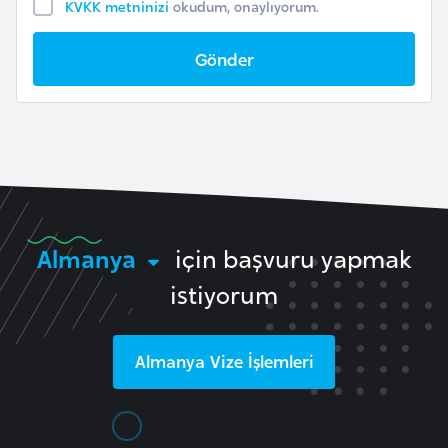
KVKK metninizi
okudum, onaylıyorum.
l
g
Gönder
a
r
i
s
t
a
n
Almanya
için başvuru yapmak
B
istiyorum
u
r
k
Almanya
Vize İşlemleri
i
n
a