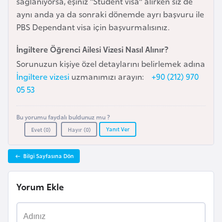
sağlanıyorsa, eşiniz “Student visa” alırken siz de
a
aynı anda ya da sonraki dönemde ayrı başvuru ile
r
PBS Dependant visa için başvurmalısınız.
u
İngiltere Öğrenci Ailesi Vizesi Nasıl Alınır?
s
Sorunuzun kişiye özel detaylarını belirlemek adına
İngiltere vizesi
uzmanımızı arayın:
+90 (212) 970
B
05 53
e
l
ç
Bu yorumu faydalı buldunuz mu ?
Yanıt Ver
i
Evet (
0
)
Hayır (
0
)
k
a
Bilgi Sayfasına Dön
Yorum Ekle
B
e
n