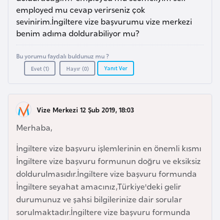
a
m
employed mu cevap verirseniz çok
l
sevinirim.İngiltere vize başvurumu vize merkezi
e
A
benim adıma doldurabiliyor mu?
r
z
i
Bu yorumu faydalı buldunuz mu ?
e
Yanıt Ver
Evet (
1
)
Hayır (
0
)
r
b
a
y
Vize Merkezi 12 Şub 2019, 18:03
c
Merhaba,
a
n
İngiltere vize başvuru işlemlerinin en önemli kısmı
İngiltere vize başvuru formunun doğru ve eksiksiz
doldurulmasıdır.İngiltere vize başvuru formunda
B
İngiltere seyahat amacınız,Türkiye'deki gelir
a
durumunuz ve şahsi bilgilerinize dair sorular
h
sorulmaktadır.İngiltere vize başvuru formunda
r