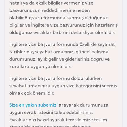
hatalı ya da eksik bilgiler vermeniz vize
e
başvurunuzun reddedilmesine neden
y
olabilir.Başvuru formunda sunmuş olduğunuz
n
bilgiler ve İngiltere vize başvurunuz için hazırlamış
olduğunuz evraklar birbirini destekliyor olmalıdır.
B
a
İngiltere vize başvuru formunda özellikle seyahat
n
tarihleriniz, seyahat amacınız, güncel çalışma
g
durumunuz, aylık gelir ve giderleriniz doğru ve
l
kurallara uygun yazılmalıdır.
a
İngiltere vize başvuru formu doldurulurken
d
seyahat amacınıza uygun vize kategorisini seçmiş
e
olmak çok önemlidir.
ş
Size en yakın şubemizi
arayarak durumunuza
B
uygun evrak listesini talep edebilirsiniz.
e
Evraklarınızı hazırlayarak temsilcimize teslim
l
etmenizin ardından başvuru dosyanız