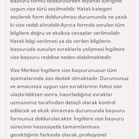
Başvuru formu doldurulurken seyahat içeriğine
l
uygun vize türü seçilmelidir. Hatalı kategori
g
seçilerek form doldurulması durumunda ne yazık
a
ki vize reddi alınabilir.Ayrıca formda sorulan tüm
r
bilgilere doğru ve eksiksiz cevaplar verilmelidir.
i
Hatalı bilgi verilmesi ya da verilen bilgilerin
s
başvuruda sunulan evraklarla çelişmesi İngiltere
t
vize başvuru reddine neden olabilmektedir.
a
n
Vize Merkezi İngiltere vize başvurunuzun tüm
aşamalarında size destek olmaktadır. Durumunuz
ve amacınıza uygun vize evraklarınin listesi size
B
ulaştırıldıktan sonra, hazırladığınız evraklar
u
uzmanımız tarafından detaylı olarak kontrol
r
edilecek ve eksik olmaması durumunda başvuru
k
formunuz doldurulacaktır. İngiltere vize başvuru
i
sürecinin hassasiyetle tamamlanması
n
gerektiğinin farkında olarak, profesyonel
a