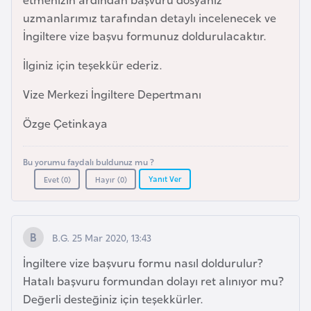
a
uzmanlarımız tarafından detaylı incelenecek ve
r
İngiltere vize başvu formunuz doldurulacaktır.
u
İlginiz için teşekkür ederiz.
s
Vize Merkezi İngiltere Depertmanı
B
Özge Çetinkaya
e
l
Bu yorumu faydalı buldunuz mu ?
ç
Yanıt Ver
Evet (
0
)
Hayır (
0
)
i
k
a
B.G. 25 Mar 2020, 13:43
B
İngiltere vize başvuru formu nasıl doldurulur?
e
Hatalı başvuru formundan dolayı ret alınıyor mu?
n
Değerli desteğiniz için teşekkürler.