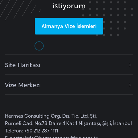
istiyorum
k
a
Almanya
Vize İşlemleri
D
e
m
o
k
Site Haritası
r
a
Vize Merkezi
t
i
k
K
Hermes Consulting Org. Dış. Tic. Ltd. Şti.
o
Rumeli Cad. No:78 Daire:4 Kat:1 Nişantaşı, Şişli, İstanbul
n
Telefon: +90 212 287 1111
g
E-posta:
info@hermesconsulting.com.tr