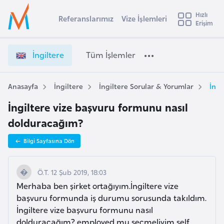
u
Hızlı
s
Referanslarımız
Vize İşlemleri
Başvuru yapmak istediğiniz ülkeyi seçin
Erişim
İ
İ
Üye
t
Ülke Seçimi
n
Girişi
r
g
l
İngiltere
Tüm İşlemler
a
i
l
e
l
y
t
Anasayfa
İngiltere
İngiltere Sorular & Yorumlar
İngi
t
a
e
İngiltere vize başvuru formunu nasıl
r
i
e
dolduracağım?
A
V
ş
v
Bilgi Sayfasına Dön
i
u
i
z
s
e
Ö.T. 12 Şub 2019, 18:03
m
t
İ
Merhaba ben şirket ortağıyım.İngiltere vize
u
ş
başvuru formunda iş durumu sorusunda takıldım.
r
l
İngiltere vize başvuru formunu nasıl
y
e
dolduracağım? employed mu secmeliyim self