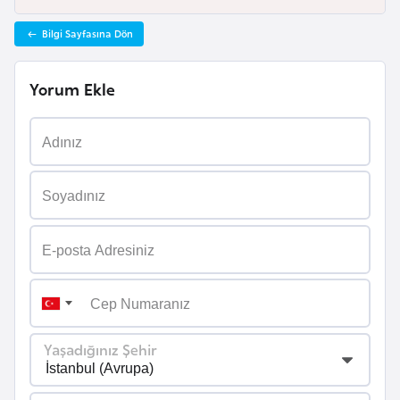
r
Bilgi Sayfasına Dön
i
y
Yorum Ekle
e
t
i
C
e
z
a
y
i
r
Yaşadığınız Şehir
C