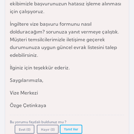
ekibimizle başvurunuzun hatasız işleme alınması
F
için çalışıyoruz.
a
s
İngiltere vize başvuru formunu nasıl
o
dolduracağım? sorunuza yanıt vermeye çalıştık.
Müşteri temsilcilerimizle iletişime geçerek
Ç
durumunuza uygun güncel evrak listesini talep
a
edebilirsiniz.
d
İlginiz için teşekkür ederiz.
Ç
Saygılarımızla,
e
Vize Merkezi
k
C
Özge Çetinkaya
u
m
Bu yorumu faydalı buldunuz mu ?
h
Yanıt Ver
Evet (
0
)
Hayır (
0
)
u