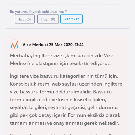
i
n
Bu yorumu faydalı buldunuz mu ?
Yanıt Ver
Evet (
0
)
Hayır (
0
)
B
o
s
Vize Merkezi 25 Mar 2020, 13:44
n
Merhaba, İngiltere vize işlem sürecinizde Vize
a
Merkezi’ne ulaştığınız için teşekkür ediyoruz.
H
e
İngiltere vize başvuru kategorilerinin tümü için,
r
Konsolosluk resmi web sayfası üzerinden İngiltere
s
vize başvuru formu doldurulmalıdır. Başvuru
e
formu ingilizcedir ve kişinin kişisel bilgileri,
k
seyahat bilgileri, seyahat geçmişi, gelir durumu
gibi pek çok detayı içerir. Formun eksiksiz olarak
tamamlanması ve onaylanması gerekmektedir.
B
u