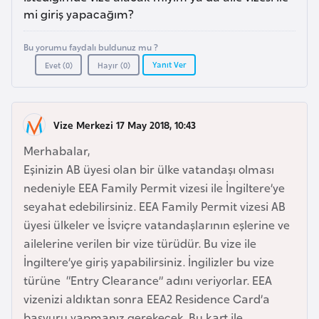
a
m
mi giriş yapacağım?
l
e
A
Bu yorumu faydalı buldunuz mu ?
r
z
Yanıt Ver
Evet (
0
)
Hayır (
0
)
i
e
r
b
Vize Merkezi 17 May 2018, 10:43
a
Merhabalar,
y
Eşinizin AB üyesi olan bir ülke vatandaşı olması
c
nedeniyle EEA Family Permit vizesi ile İngiltere’ye
a
seyahat edebilirsiniz. EEA Family Permit vizesi AB
n
üyesi ülkeler ve İsviçre vatandaşlarının eşlerine ve
ailelerine verilen bir vize türüdür. Bu vize ile
B
İngiltere’ye giriş yapabilirsiniz. İngilizler bu vize
a
türüne “Entry Clearance” adını veriyorlar. EEA
h
vizenizi aldıktan sonra EEA2 Residence Card’a
r
başvuru yapmanız gerekecek. Bu kart ile