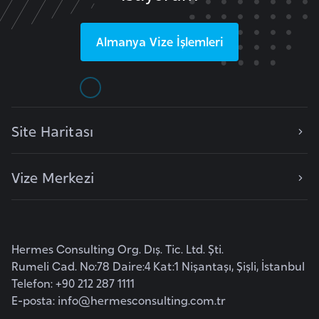
l
g
Almanya
Vize İşlemleri
a
r
i
s
t
Site Haritası
a
n
Vize Merkezi
B
u
r
Hermes Consulting Org. Dış. Tic. Ltd. Şti.
k
Rumeli Cad. No:78 Daire:4 Kat:1 Nişantaşı, Şişli, İstanbul
i
Telefon: +90 212 287 1111
n
E-posta:
info@hermesconsulting.com.tr
a