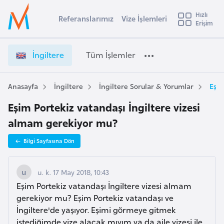
u
Hızlı
s
Referanslarımız
Vize İşlemleri
Başvuru yapmak istediğiniz ülkeyi seçin
Erişim
İ
İ
Üye
t
Ülke Seçimi
n
Girişi
r
g
l
İngiltere
Tüm İşlemler
a
i
l
e
l
y
t
Anasayfa
İngiltere
İngiltere Sorular & Yorumlar
Eşim
t
a
e
Eşim Portekiz vatandaşı İngiltere vizesi
r
i
e
almam gerekiyor mu?
A
V
ş
v
Bilgi Sayfasına Dön
i
u
i
z
s
e
u. k. 17 May 2018, 10:43
m
t
İ
Eşim Portekiz vatandaşı İngiltere vizesi almam
u
ş
gerekiyor mu? Eşim Portekiz vatandaşı ve
r
l
İngiltere'de yaşıyor. Eşimi görmeye gitmek
y
e
istediğimde vize alacak mıyım ya da aile vizesi ile