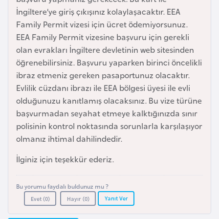
e
İngiltere’ye giriş çıkışınız kolaylaşacaktır. EEA
y
Family Permit vizesi için ücret ödemiyorsunuz.
n
EEA Family Permit vizesine başvuru için gerekli
olan evrakları İngiltere devletinin web sitesinden
B
öğrenebilirsiniz. Başvuru yaparken birinci öncelikli
a
ibraz etmeniz gereken pasaportunuz olacaktır.
n
Evlilik cüzdanı ibrazı ile EEA bölgesi üyesi ile evli
g
olduğunuzu kanıtlamış olacaksınız. Bu vize türüne
l
başvurmadan seyahat etmeye kalktığınızda sınır
a
polisinin kontrol noktasında sorunlarla karşılaşıyor
d
olmanız ihtimal dahilindedir.
e
İlginiz için teşekkür ederiz.
ş
Bu yorumu faydalı buldunuz mu ?
B
Yanıt Ver
Evet (
0
)
Hayır (
0
)
e
l