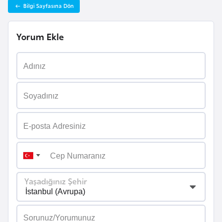
Bilgi Sayfasına Dön
a
r
Yorum Ekle
u
s
B
e
l
ç
i
k
a
Yaşadığınız Şehir
B
e
n