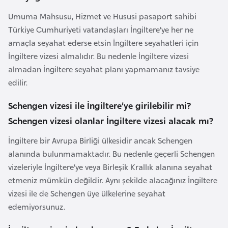
a
Umuma Mahsusu, Hizmet ve Hususi pasaport sahibi
Türkiye Cumhuriyeti vatandaşları İngiltere’ye her ne
A
amaçla seyahat ederse etsin İngiltere seyahatleri için
z
İngiltere vizesi almalıdır. Bu nedenle İngiltere vizesi
e
almadan İngiltere seyahat planı yapmamanız tavsiye
r
edilir.
b
a
Schengen vizesi ile İngiltere’ye girilebilir mi?
y
Schengen vizesi olanlar İngiltere vizesi alacak mı?
c
a
İngiltere bir Avrupa Birliği ülkesidir ancak Schengen
n
alanında bulunmamaktadır. Bu nedenle geçerli Schengen
vizeleriyle İngiltere’ye veya Birleşik Krallık alanına seyahat
etmeniz mümkün değildir. Aynı şekilde alacağınız İngiltere
B
vizesi ile de Schengen üye ülkelerine seyahat
a
edemiyorsunuz.
h
r