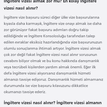
İngiltere vizesi almak zor mu? En kolay İngiltere
e
vizesi nasıl alınır?
y
n
İngiltere vize başvuru süreci diğer ülke vize başvurularına
kıyasla daha karmaşık, İngiltere vize onayı almak ise daha
zor görünüyor fakat başvuru adımları doğru takip
B
edildiğinde ve İngiltere Konsolosluğu tarafından talep
a
edilen evraklar eksiksiz hazırlandığında vize başvurunuzun
n
olumlu sonuçlanma ihtimali artıyor. İngiltere vizesi almak
g
çok zor değil fakat İngiltere vizesi nasıl alınır sorusunun
l
cevabını biliyor olmak ve bu konu hakkında danışmanlık
a
veya tecrübeli kişilerden yardım almak önemli. Eğer ilk
d
defa İngiltere vizesi alıyorsanız danışmanlık hizmeti
e
almanızı tavsiye ediyoruz. Danışmanlık hizmeti almamanız
ş
durumunda ise vize başvuru kılavuzunu dikkatlice
okumanızı tavsiye ederiz.
B
e
İngiltere vizesi nasıl alınır? İngiltere vizesi almanın
l