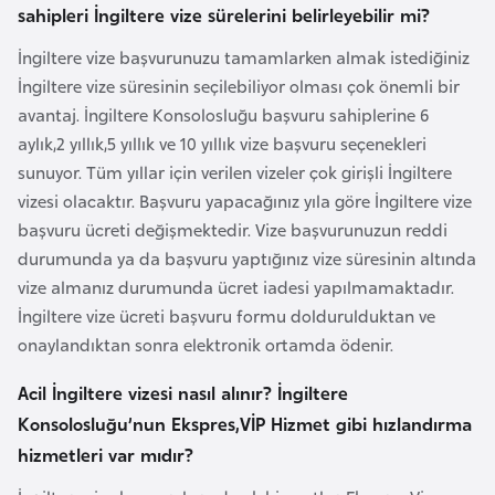
sahipleri İngiltere vize sürelerini belirleyebilir mi?
F
a
İngiltere vize başvurunuzu tamamlarken almak istediğiniz
s
İngiltere vize süresinin seçilebiliyor olması çok önemli bir
o
avantaj. İngiltere Konsolosluğu başvuru sahiplerine 6
aylık,2 yıllık,5 yıllık ve 10 yıllık vize başvuru seçenekleri
Ç
sunuyor. Tüm yıllar için verilen vizeler çok girişli İngiltere
a
vizesi olacaktır. Başvuru yapacağınız yıla göre İngiltere vize
d
başvuru ücreti değişmektedir. Vize başvurunuzun reddi
durumunda ya da başvuru yaptığınız vize süresinin altında
vize almanız durumunda ücret iadesi yapılmamaktadır.
Ç
İngiltere vize ücreti başvuru formu doldurulduktan ve
e
onaylandıktan sonra elektronik ortamda ödenir.
k
C
Acil İngiltere vizesi nasıl alınır? İngiltere
u
Konsolosluğu’nun Ekspres,VİP Hizmet gibi hızlandırma
m
hizmetleri var mıdır?
h
u