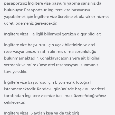
i
pasaportsuz İngiltere vize başvuru yapma şansınız da
b
bulunuyor. Pasaportsuz İngiltere vize başvurusu
u
yapabilmek için İngiltere vize ücretine ek olarak ek hizmet
t
ücreti ödemeniz gerekecektir.
i
İngiltere vizesi ile ilgili bilinmesi gereken diğer bilgiler:
Ç
İngiltere vize başvurusu için uçak biletinizin ve otel
i
rezervasyonunuzun satın alınmış olma zorunluluğu
n
bulunmamaktadır. Konaklayacağınız yere ait bilgileri
vermeniz ve mümkünse otel rezervasyonu sunmanız
tavsiye edilir.
D
a
İngiltere vize başvurusu için biyometrik fotoğraf
n
istenmemektedir. Randevu gününüzde başvuru merkezi
i
tarafından İngiltere vizenize basılmak üzere fotoğrafınız
m
çekilecektir.
a
r
İngiltere vizesi 6 aydan kısa ya da tek girişli