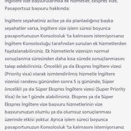
İngiltere vize başvurularında ek hizmetler, Ekspres Vize,
r
Pasaportsuz başvuru hakkında:
i
İngiltere seyahatiniz acilse ya da planladığınız başka
y
seyahatler varsa, İngiltere vize işlem süresi boyunca
e
pasaportunuzun Konsolosluk ’ta kalmasını istemiyorsanız
t
İngiltere Konsolosluğu tarafından sunulan ek hizmetlerden
i
faydalanabilirsiniz. Ek hizmetlerle vizenizin normal
sonuçlanma süresinden daha kısa sürede sonuçlanmasını
C
talep edebilirsiniz. Öncelikli ya da Ekspres İngiltere vizesi
e
(Priority visa) olarak isimlendirilmiş hizmetle İngiltere
z
vizenizi randevu gününden sonra 5 iş gününde, Süper
a
öncelikli ya da Süper Ekspres İngiltere vizesi (Super Priority
y
Visa) ile ise 1 günde alabilirsiniz. Ekspres ya da Süper
i
Ekspres İngiltere vize başvuru hizmetlerinin vize
r
başvurunuzun olumlu ya da olumsuz sonuçlanması
üzerinde etkisi yoktur. Ayrıca işlem süreci boyunca
C
pasaportunuzun Konsolosluk ’ta kalmasını istemiyorsanız