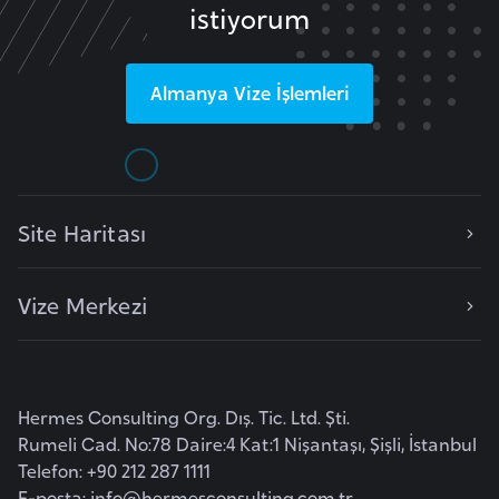
istiyorum
o
B
Almanya
Vize İşlemleri
u
l
g
a
r
Site Haritası
i
s
Vize Merkezi
t
a
n
Hermes Consulting Org. Dış. Tic. Ltd. Şti.
E
Rumeli Cad. No:78 Daire:4 Kat:1 Nişantaşı, Şişli, İstanbul
r
Telefon: +90 212 287 1111
m
E-posta:
info@hermesconsulting.com.tr