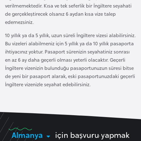
k
verilmemektedir. Kısa ve tek seferlik bir İngiltere seyahati
a
de gerçekleştirecek olsanız 6 aydan kısa vize talep
edemezsiniz.
D
10 yıllık ya da 5 yıllık, uzun süreli İngiltere vizesi alabilirsiniz.
e
Bu vizeleri alabilmeniz için 5 yıllık ya da 10 yıllık pasaporta
m
ihtiyacınız yoktur. Pasaport sürenizin seyahatiniz sonrası
o
en az 6 ay daha geçerli olması yeterli olacaktır. Geçerli
k
İngiltere vizenizin bulunduğu pasaportunuzun süresi bitse
r
de yeni bir pasaport alarak, eski pasaportunuzdaki geçerli
a
İngiltere vizenizle seyahat edebilirsiniz.
t
i
k
K
o
n
Almanya
için başvuru yapmak
g