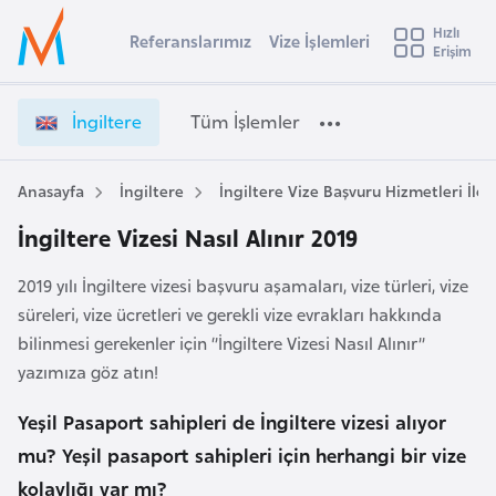
u
Hızlı
s
Referanslarımız
Vize İşlemleri
Başvuru yapmak istediğiniz ülkeyi seçin
Erişim
İ
Üye
t
Ülke Seçimi
Girişi
r
l
İngiltere
Tüm İşlemler
a
l
e
y
Anasayfa
İngiltere
İngiltere Vize Başvuru Hizmetleri İle İ
t
a
İngiltere Vizesi Nasıl Alınır 2019
i
A
2019 yılı İngiltere vizesi başvuru aşamaları, vize türleri, vize
ş
v
süreleri, vize ücretleri ve gerekli vize evrakları hakkında
u
i
bilinmesi gerekenler için ‘’İngiltere Vizesi Nasıl Alınır’’
s
yazımıza göz atın!
m
t
u
Yeşil Pasaport sahipleri de İngiltere vizesi alıyor
r
mu? Yeşil pasaport sahipleri için herhangi bir vize
y
kolaylığı var mı?