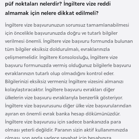
püf noktaları nelerdir? İngiltere vize reddi
a
almamak için nelere dikkat edilmeli?
r
u
İngiltere vize başvurunuzun sorunsuz tamamlanabilmesi
s
için öncelikle başvurunuzda doğru ve tutarlı bilgiler
verilmesi önemli. İngiltere vize başvuru formunda bulunan
tüm bilgiler eksiksiz doldurulmalı, evraklarınızla
B
çelişmemelidir. İngiltere Konsolosluğu, İngiltere vize
e
başvuru formunuzda vermiş olduğunuz bilgilerle başvuru
l
evraklarınızın tutarlı olup olmadığını kontrol eder.
ç
Bilgilerinizi eksiksiz vermeniz İngiltere vizesini almanızı
i
kolaylaştıracaktır. İngiltere başvuru evrakları diğer
k
ülkelerin vize başvuru evraklarıyla benzerlik gösteriyor.
a
İngiltere vize başvurusunu diğer ülke vize başvurularından
ayıran en önemli evrak banka hesap dökümünüzdür.
B
İngiltere vize başvurusu için sadece bankanızda para
e
olması yeterli değildir. Paranın sizin aktif kullanımınızda
n
olması, son anda sadece seyahat için hesabınıza