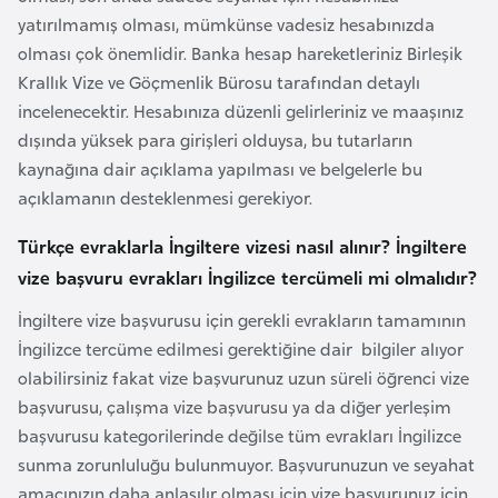
i
yatırılmamış olması, mümkünse vadesiz hesabınızda
n
olması çok önemlidir. Banka hesap hareketleriniz Birleşik
Krallık Vize ve Göçmenlik Bürosu tarafından detaylı
B
incelenecektir. Hesabınıza düzenli gelirleriniz ve maaşınız
o
dışında yüksek para girişleri olduysa, bu tutarların
s
kaynağına dair açıklama yapılması ve belgelerle bu
n
açıklamanın desteklenmesi gerekiyor.
a
H
Türkçe evraklarla İngiltere vizesi nasıl alınır? İngiltere
e
vize başvuru evrakları İngilizce tercümeli mi olmalıdır?
r
İngiltere vize başvurusu için gerekli evrakların tamamının
s
İngilizce tercüme edilmesi gerektiğine dair bilgiler alıyor
e
olabilirsiniz fakat vize başvurunuz uzun süreli öğrenci vize
k
başvurusu, çalışma vize başvurusu ya da diğer yerleşim
başvurusu kategorilerinde değilse tüm evrakları İngilizce
B
sunma zorunluluğu bulunmuyor. Başvurunuzun ve seyahat
u
amacınızın daha anlaşılır olması için vize başvurunuz için