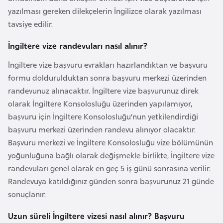
l
yazılması gereken dilekçelerin İngilizce olarak yazılması
g
tavsiye edilir.
a
İngiltere vize randevuları nasıl alınır?
r
i
İngiltere vize başvuru evrakları hazırlandıktan ve başvuru
s
formu doldurulduktan sonra başvuru merkezi üzerinden
t
randevunuz alınacaktır. İngiltere vize başvurunuz direk
a
olarak İngiltere Konsolosluğu üzerinden yapılamıyor,
n
başvuru için İngiltere Konsolosluğu’nun yetkilendirdiği
başvuru merkezi üzerinden randevu alınıyor olacaktır.
B
Başvuru merkezi ve İngiltere Konsolosluğu vize bölümünün
u
yoğunluğuna bağlı olarak değişmekle birlikte, İngiltere vize
r
randevuları genel olarak en geç 5 iş günü sonrasına verilir.
k
Randevuya katıldığınız günden sonra başvurunuz 21 günde
i
sonuçlanır.
n
Uzun süreli İngiltere vizesi nasıl alınır? Başvuru
a