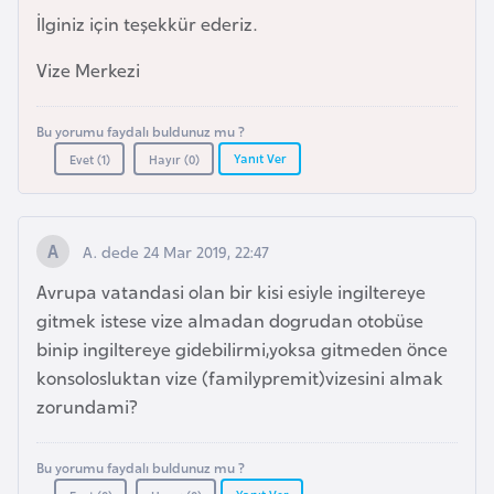
İlginiz için teşekkür ederiz.
a
r
Vize Merkezi
u
s
Bu yorumu faydalı buldunuz mu ?
Yanıt Ver
Evet (
1
)
Hayır (
0
)
B
e
l
A. dede 24 Mar 2019, 22:47
ç
Avrupa vatandasi olan bir kisi esiyle ingiltereye
i
gitmek istese vize almadan dogrudan otobüse
k
binip ingiltereye gidebilirmi,yoksa gitmeden önce
a
konsolosluktan vize (familypremit)vizesini almak
zorundami?
B
e
Bu yorumu faydalı buldunuz mu ?
n
Yanıt Ver