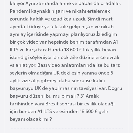
i
kalıyor.Aynı zamanda anne ve babasıda oradalar.
b
Pandemi kaynaklı nişanı ve nikahı ertelemek
u
zorunda kaldık ve uzadıkça uzadı. Şimdi mart
t
ayında Türkiye ye ailesi ile gelip nişan ve nikah
i
aynı ay içerisinde yapmayı planlıyoruz.İzlediğim
bir çok video var hepsinde benim tarafımdan A1
ILTS ve karşı taraftanda 18.600 £ luk yıllık beyan
Ç
istendiği söyleniyor bir çok aile düzinelerce evrak
i
vs anlatıyor. Bazı video anlatımlarında ise bu tarz
n
şeylerin olmadığını UK deki eşin yanına önce 6
aylık vize alıp gitmeyi daha sonra ise kalıcı
D
başvuruyu UK de yapılmasının tavsiyesi var. Doğru
a
başvuru düzeni bu mu olmalı ? 31 Aralık
n
tarihinden yani Brexit sonrası bir evlilik olacağı
i
için benden A1 ILTS ve eşimden 18.600 £ gelir
m
beyanı olacak mı ?
a
r