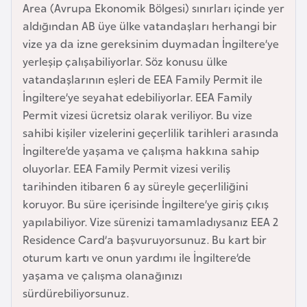
Area (Avrupa Ekonomik Bölgesi) sınırları içinde yer
e
aldığından AB üye ülke vatandaşları herhangi bir
y
vize ya da izne gereksinim duymadan İngiltere’ye
n
yerleşip çalışabiliyorlar. Söz konusu ülke
vatandaşlarının eşleri de EEA Family Permit ile
B
İngiltere’ye seyahat edebiliyorlar. EEA Family
a
Permit vizesi ücretsiz olarak veriliyor. Bu vize
n
sahibi kişiler vizelerini geçerlilik tarihleri arasında
g
İngiltere’de yaşama ve çalışma hakkına sahip
l
oluyorlar. EEA Family Permit vizesi veriliş
a
tarihinden itibaren 6 ay süreyle geçerliliğini
d
koruyor. Bu süre içerisinde İngiltere’ye giriş çıkış
e
yapılabiliyor. Vize sürenizi tamamladıysanız EEA 2
ş
Residence Card’a başvuruyorsunuz. Bu kart bir
oturum kartı ve onun yardımı ile İngiltere’de
B
yaşama ve çalışma olanağınızı
e
sürdürebiliyorsunuz.
l