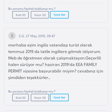
l
Bu yorumu faydalı buldunuz mu ?
g
Yanıt Ver
Evet (
0
)
Hayır (
0
)
a
r
i
s
S.G. 27 May 2019, 09:47
t
merhaba eşim ingiliz vatandaşı turist olarak
a
temmuz 2019 da tatile ingiltere gitmek istiyorum.
n
Meb de öğretmen olarak çalışmaktayım.Geçerlili
halen sürüyor mu? haziran 2019'da EEA FAMİLY
B
PERMİT vizesine başvurabilir miyim? cevabınız için
u
şimdiden teşekkürler...
r
k
Bu yorumu faydalı buldunuz mu ?
i
Yanıt Ver
Evet (
0
)
Hayır (
0
)
n
a