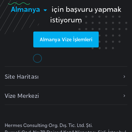
e
Almanya
için başvuru yapmak
n
istiyorum
i
s
t
Almanya
Vize İşlemleri
a
n
E
Site Haritası
s
t
o
Vize Merkezi
n
y
a
Hermes Consulting Org. Dış. Tic. Ltd. Şti.