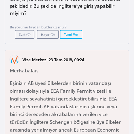
a
m
şekildedir. Bu şekilde İngiltere'ye giriş yapabilir
l
miyim?
e
A
r
z
Bu yorumu faydalı buldunuz mu ?
i
Yanıt Ver
e
Evet (
0
)
Hayır (
0
)
r
b
a
Vize Merkezi 23 Tem 2018, 00:24
y
Merhabalar,
c
a
Eşinizin AB üyesi ülkelerden birinin vatandaşı
n
olması dolayısıyla EEA Family Permit vizesi ile
İngiltere seyahatinizi gerçekleştirebilirsiniz. EEA
Family Permit, AB vatandaşlarının eşlerine veya
B
birinci dereceden akrabalarına verilen vize
a
türüdür. İngiltere Schengen bölgesine üye ülkeler
h
arasında yer almıyor ancak European Economic
r