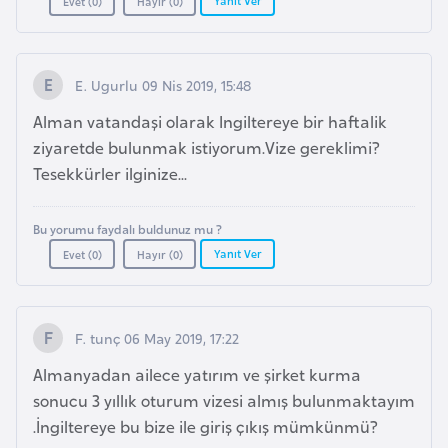
Evet (
0
)
Hayır (
0
)
i
n
E. Ugurlu 09 Nis 2019, 15:48
B
o
Alman vatandaşi olarak Ingiltereye bir haftalik
s
ziyaretde bulunmak istiyorum.Vize gereklimi?
n
Tesekkürler ilginize...
a
H
Bu yorumu faydalı buldunuz mu ?
e
Yanıt Ver
Evet (
0
)
Hayır (
0
)
r
s
e
F. tunç 06 May 2019, 17:22
k
Almanyadan ailece yatırım ve şirket kurma
sonucu 3 yıllık oturum vizesi almış bulunmaktayım
B
.İngiltereye bu bize ile giriş çıkış mümkünmü?
u