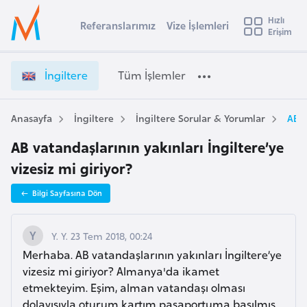
u
Hızlı
s
Referanslarımız
Vize İşlemleri
Başvuru yapmak istediğiniz ülkeyi seçin
Erişim
İ
İ
Üye
t
Ülke Seçimi
n
Girişi
r
g
l
İngiltere
Tüm İşlemler
a
i
l
e
l
y
t
Anasayfa
İngiltere
İngiltere Sorular & Yorumlar
AB v
t
a
e
AB vatandaşlarının yakınları İngiltere’ye
r
i
e
vizesiz mi giriyor?
A
V
ş
v
Bilgi Sayfasına Dön
i
u
i
z
s
e
Y. Y. 23 Tem 2018, 00:24
m
t
İ
Merhaba. AB vatandaşlarının yakınları İngiltere’ye
u
ş
vizesiz mi giriyor? Almanya'da ikamet
r
l
etmekteyim. Eşim, alman vatandaşı olması
y
e
dolayısıyla oturum kartım pasaportuma basılmış