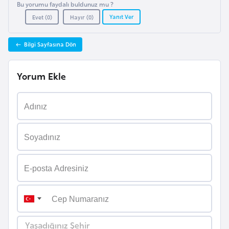
Bu yorumu faydalı buldunuz mu ?
k
Yanıt Ver
Evet (
0
)
Hayır (
0
)
a
Bilgi Sayfasına Dön
D
e
Yorum Ekle
m
o
k
r
a
t
i
k
K
o
n
g
Yaşadığınız Şehir