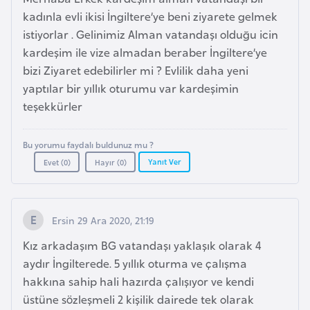
r
kadınla evli ikisi İngiltere’ye beni ziyarete gelmek
i
istiyorlar . Gelinimiz Alman vatandaşı olduğu icin
y
kardeşim ile vize almadan beraber İngiltere’ye
e
bizi Ziyaret edebilirler mi ? Evlilik daha yeni
t
yaptılar bir yıllık oturumu var kardeşimin
i
teşekkürler
C
Bu yorumu faydalı buldunuz mu ?
Yanıt Ver
e
Evet (
0
)
Hayır (
0
)
z
a
y
Ersin 29 Ara 2020, 21:19
i
Kız arkadaşım BG vatandaşı yaklaşık olarak 4
r
aydır İngilterede. 5 yıllık oturma ve çalışma
hakkına sahip hali hazırda çalışıyor ve kendi
C
üstüne sözleşmeli 2 kişilik dairede tek olarak