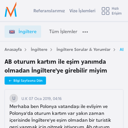
u
Hızlı
s
Referanslarımız
Vize İşlemleri
Başvuru yapmak istediğiniz ülkeyi seçin
Erişim
İ
İ
Üye
t
Ülke Seçimi
n
Girişi
r
g
l
İngiltere
Tüm İşlemler
a
i
l
e
l
y
t
Anasayfa
İngiltere
İngiltere Sorular & Yorumlar
AB o
t
a
e
AB oturum kartım ile eşim yanımda
r
i
e
olmadan İngiltere'ye girebilir miyim
A
V
ş
v
Bilgi Sayfasına Dön
i
u
i
z
s
e
U.K 07 Oca 2019, 04:16
m
t
İ
Merhaba ben Polonya vatandaşı ile evliyim ve
u
ş
Polonya'da oturum kartım var yakın zaman
r
l
içerisinde İngiltere'ye eşim olmadan bir turistik
y
e
gezi yapmak için gitmek istiyorum. Ab oturum