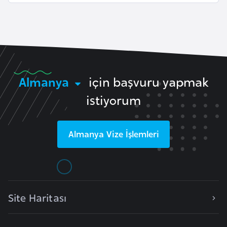
i
b
u
t
i
Almanya
için başvuru yapmak
Ç
istiyorum
i
n
Almanya
Vize İşlemleri
D
a
n
i
m
Site Haritası
a
r