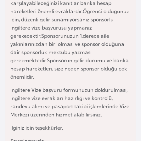
karşılayabileceğinizi kanıtlar banka hesap
l
hareketleri önemli evraklardır.Öğrenci olduğunuz
g
için, düzenli gelir sunamıyorsanız sponsorlu
a
İngiltere vize başvurusu yapmanız
r
gerekecektir.Sponsorunuzun 1.derece aile
i
yakınlarınızdan biri olması ve sponsor olduğuna
s
dair sponsorluk mektubu yazması
t
gerekmektedir.Sponsorun gelir durumu ve banka
a
hesap hareketleri, size neden sponsor olduğu çok
n
önemlidir.
B
İngiltere Vize başvuru formunuzun doldurulması,
u
İngiltere vize evrakları hazırlığı ve kontrolü,
r
randevu alımı ve pasaport takibi işlemlerinde Vize
k
Merkezi üzerinden hizmet alabilirsiniz.
i
İlginiz için teşekkürler.
n
a
Saygılarımızla,