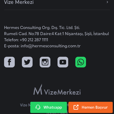
Vize Merkezi
k
a
D
Hermes Consulting Org. Dış. Tic. Ltd. Şti.
e
Rumeli Cad. No:78 Daire:4 Kat:1 Nişantaşı, Şişli, İstanbul
m
Telefon: +90 212 287 1111
o
E-posta:
info@hermesconsulting.com.tr
k
r
a
t
i
k
K
o
n
Vize Merkezi © 2026 Tüm Hakları Saklıdır.
Whatsapp
Hemen Başvur
g
KVKK Metni