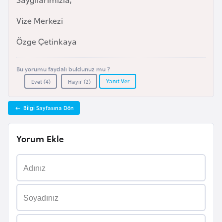
F
a
Vize Merkezi
s
Özge Çetinkaya
o
Bu yorumu faydalı buldunuz mu ?
Ç
Yanıt Ver
Evet (
4
)
Hayır (
2
)
a
d
Bilgi Sayfasına Dön
Ç
Yorum Ekle
e
k
C
u
m
h
u