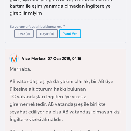
a
m
kartım ile eşim yanımda olmadan İngiltere'ye
l
girebilir miyim
e
A
r
z
Bu yorumu faydalı buldunuz mu ?
i
Yanıt Ver
e
Evet (
0
)
Hayır (
11
)
r
b
a
Vize Merkezi 07 Oca 2019, 04:16
y
Merhaba,
c
a
AB vatandaşı eşi ya da yakını olarak, bir AB üye
n
ülkesine ait oturum hakkı bulunan
TC vatandaşları İngiltere'ye vizesiz
girememektedir. AB vatandaşı eş ile birlikte
B
seyahat ediliyor da olsa AB vatandaşı olmayan kişi
a
İngiltere vizesi almalıdır.
h
r