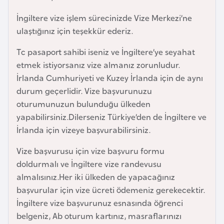
i
n
İngiltere vize işlem sürecinizde Vize Merkezi’ne
ulaştığınız için teşekkür ederiz.
B
Tc pasaport sahibi iseniz ve İngiltere’ye seyahat
o
etmek istiyorsanız vize almanız zorunludur.
s
İrlanda Cumhuriyeti ve Kuzey İrlanda için de aynı
n
durum geçerlidir. Vize başvurunuzu
a
oturumunuzun bulunduğu ülkeden
H
yapabilirsiniz.Dilerseniz Türkiye’den de İngiltere ve
e
İrlanda için vizeye başvurabilirsiniz.
r
s
Vize başvurusu için vize başvuru formu
e
doldurmalı ve İngiltere vize randevusu
k
almalısınız.Her iki ülkeden de yapacağınız
başvurular için vize ücreti ödemeniz gerekecektir.
İngiltere vize başvurunuz esnasında öğrenci
B
belgeniz, Ab oturum kartınız, masraflarınızı
u