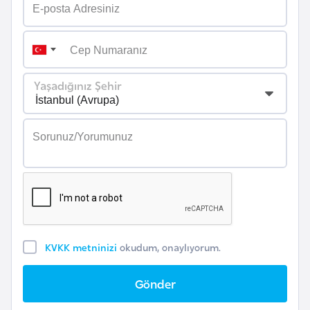
r
i
y
e
Yaşadığınız Şehir
t
i
C
e
z
a
y
i
KVKK metninizi
okudum, onaylıyorum.
r
Gönder
C