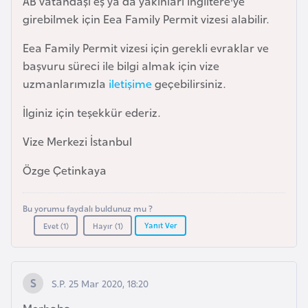
AB vatandaşı eş ya da yakınları İngiltere'ye
e
girebilmek için Eea Family Permit vizesi alabilir.
y
n
Eea Family Permit vizesi için gerekli evraklar ve
başvuru süreci ile bilgi almak için vize
uzmanlarımızla
iletişime
geçebilirsiniz.
B
a
İlginiz için teşekkür ederiz.
n
g
Vize Merkezi İstanbul
l
Özge Çetinkaya
a
d
Bu yorumu faydalı buldunuz mu ?
e
Yanıt Ver
Evet (
1
)
Hayır (
1
)
ş
B
S.P. 25 Mar 2020, 18:20
e
l