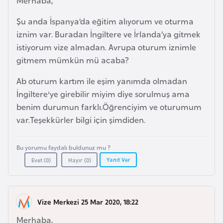
Merhaba,
a
Şu anda İspanya’da eğitim alıyorum ve oturma
r
iznim var. Buradan İngiltere ve İrlanda’ya gitmek
u
istiyorum vize almadan. Avrupa oturum iznimle
s
gitmem mümkün mü acaba?
B
Ab oturum kartım ile eşim yanımda olmadan
e
İngiltere'ye girebilir miyim diye sorulmuş ama
l
benim durumun farklı.Öğrenciyim ve oturumum
ç
var.Teşekkürler bilgi için şimdiden.
i
k
Bu yorumu faydalı buldunuz mu ?
a
Yanıt Ver
Evet (
0
)
Hayır (
0
)
B
e
Vize Merkezi 25 Mar 2020, 18:22
n
Merhaba,