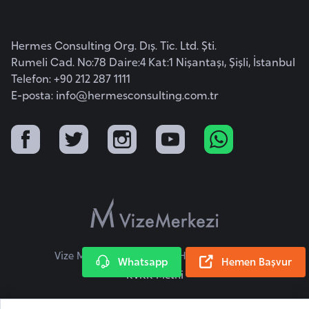
l
g
Hermes Consulting Org. Dış. Tic. Ltd. Şti.
a
Rumeli Cad. No:78 Daire:4 Kat:1 Nişantaşı, Şişli, İstanbul
r
Telefon: +90 212 287 1111
i
E-posta:
info@hermesconsulting.com.tr
s
t
a
n
B
u
r
k
Vize Merkezi © 2026 Tüm Hakları Saklıdır.
Whatsapp
Hemen Başvur
i
KVKK Metni
n
a