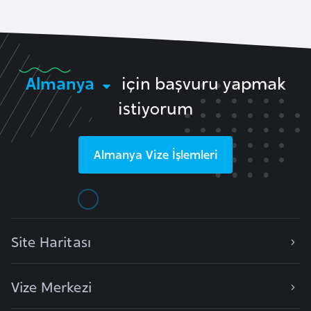
i
n
B
Almanya
için başvuru yapmak
o
s
istiyorum
n
a
H
Almanya
Vize İşlemleri
e
r
s
e
Site Haritası
k
Vize Merkezi
B
u