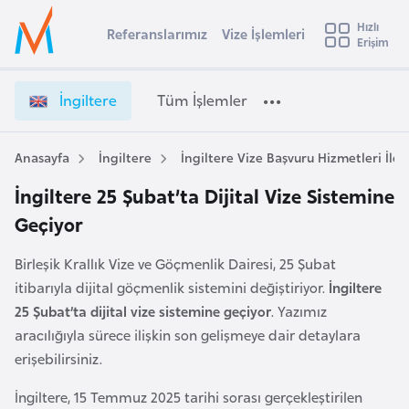
u
Hızlı
s
Referanslarımız
Vize İşlemleri
Başvuru yapmak istediğiniz ülkeyi seçin
Erişim
İ
Üye
t
Ülke Seçimi
Girişi
r
l
İngiltere
Tüm İşlemler
a
l
e
y
Anasayfa
İngiltere
İngiltere Vize Başvuru Hizmetleri İle İ
t
a
İngiltere 25 Şubat’ta Dijital Vize Sistemine
i
Geçiyor
A
ş
v
Birleşik Krallık Vize ve Göçmenlik Dairesi, 25 Şubat
u
i
itibarıyla dijital göçmenlik sistemini değiştiriyor.
İngiltere
s
25 Şubat’ta dijital vize sistemine geçiyor
. Yazımız
m
t
aracılığıyla sürece ilişkin son gelişmeye dair detaylara
u
erişebilirsiniz.
r
y
İngiltere, 15 Temmuz 2025 tarihi sorası gerçekleştirilen