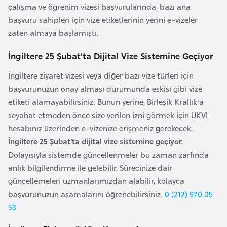
a
çalışma ve öğrenim vizesi başvurularında, bazı ana
başvuru sahipleri için vize etiketlerinin yerini e-vizeler
zaten almaya başlamıştı.
A
z
İngiltere 25 Şubat’ta Dijital Vize Sistemine Geçiyor
e
r
İngiltere ziyaret vizesi veya diğer bazı vize türleri için
b
başvurunuzun onay alması durumunda eskisi gibi vize
a
etiketi alamayabilirsiniz. Bunun yerine, Birleşik Krallık'a
y
seyahat etmeden önce size verilen izni görmek için UKVI
c
hesabınız üzerinden e-vizenize erişmeniz gerekecek.
a
İngiltere 25 Şubat’ta dijital vize sistemine geçiyor.
n
Dolayısıyla sistemde güncellenmeler bu zaman zarfında
anlık bilgilendirme ile gelebilir. Sürecinize dair
güncellemeleri uzmanlarımızdan alabilir, kolayca
B
başvurunuzun aşamalarını öğrenebilirsiniz.
0 (212) 970 05
a
53
h
r