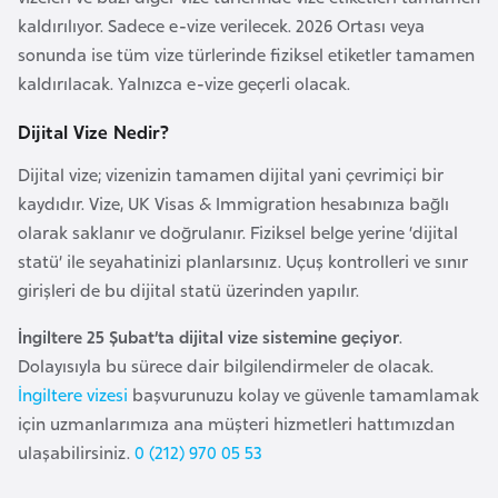
kaldırılıyor. Sadece e-vize verilecek. 2026 Ortası veya
a
sonunda ise tüm vize türlerinde fiziksel etiketler tamamen
r
kaldırılacak. Yalnızca e-vize geçerli olacak.
u
s
Dijital Vize Nedir?
Dijital vize; vizenizin tamamen dijital yani çevrimiçi bir
B
kaydıdır. Vize, UK Visas & Immigration hesabınıza bağlı
e
olarak saklanır ve doğrulanır. Fiziksel belge yerine ‘dijital
l
statü’ ile seyahatinizi planlarsınız. Uçuş kontrolleri ve sınır
ç
girişleri de bu dijital statü üzerinden yapılır.
i
k
İngiltere 25 Şubat’ta dijital vize sistemine geçiyor
.
a
Dolayısıyla bu sürece dair bilgilendirmeler de olacak.
İngiltere vizesi
başvurunuzu kolay ve güvenle tamamlamak
B
için uzmanlarımıza ana müşteri hizmetleri hattımızdan
e
ulaşabilirsiniz.
0 (212) 970 05 53
n