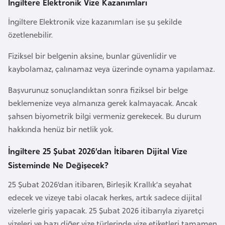
İngiltere Elektronik Vize Kazanımları
e
y
İngiltere Elektronik vize kazanımları ise şu şekilde
n
özetlenebilir.
Fiziksel bir belgenin aksine, bunlar güvenlidir ve
B
kaybolamaz, çalınamaz veya üzerinde oynama yapılamaz.
a
n
Başvurunuz sonuçlandıktan sonra fiziksel bir belge
g
beklemenize veya almanıza gerek kalmayacak. Ancak
l
şahsen biyometrik bilgi vermeniz gerekecek. Bu durum
a
hakkında henüz bir netlik yok.
d
İngiltere 25 Şubat 2026’dan İtibaren Dijital Vize
e
Sisteminde Ne Değişecek?
ş
25 Şubat 2026’dan itibaren, Birleşik Krallık’a seyahat
edecek ve vizeye tabi olacak herkes, artık sadece dijital
B
vizelerle giriş yapacak. 25 Şubat 2026 itibarıyla ziyaretçi
e
vizeleri ve bazı diğer vize türlerinde vize etiketleri tamamen
l