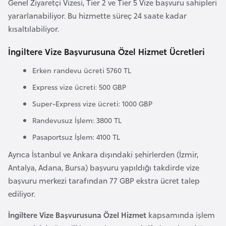
Genel Ziyaretçi Vizesi, Tier 2 ve Tier 5 Vize başvuru sahipleri
a
yararlanabiliyor. Bu hizmette süreç 24 saate kadar
r
kısaltılabiliyor.
u
İngiltere Vize Başvurusuna Özel Hizmet Ücretleri
s
Erken randevu ücreti 5760 TL
B
Express vize ücreti: 500 GBP
e
Super-Express vize ücreti: 1000 GBP
l
ç
Randevusuz İşlem: 3800 TL
i
Pasaportsuz İşlem: 4100 TL
k
Ayrıca İstanbul ve Ankara dışındaki şehirlerden (İzmir,
a
Antalya, Adana, Bursa) başvuru yapıldığı takdirde vize
başvuru merkezi tarafından 77 GBP ekstra ücret talep
B
ediliyor.
e
İngiltere Vize Başvurusuna Özel Hizmet
kapsamında işlem
n