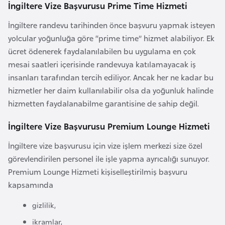
a
İngiltere Vize Başvurusu Prime Time Hizmeti
İngiltere randevu tarihinden önce başvuru yapmak isteyen
A
yolcular yoğunluğa göre “prime time” hizmet alabiliyor. Ek
z
ücret ödenerek faydalanılabilen bu uygulama en çok
e
mesai saatleri içerisinde randevuya katılamayacak iş
r
insanları tarafından tercih ediliyor. Ancak her ne kadar bu
b
hizmetler her daim kullanılabilir olsa da yoğunluk halinde
a
hizmetten faydalanabilme garantisine de sahip değil.
y
c
İngiltere Vize Başvurusu Premium Lounge Hizmeti
a
İngiltere vize başvurusu için vize işlem merkezi size özel
n
görevlendirilen personel ile işle yapma ayrıcalığı sunuyor.
Premium Lounge Hizmeti kişiselleştirilmiş başvuru
B
kapsamında
a
gizlilik,
h
r
ikramlar,