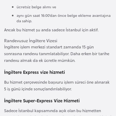
e
ücretsiz belge alımı ve
y
aynı gün saat 16:00’dan önce belge ekleme avantajına
n
da sahip.
Ancak bu hizmet şu anda sadece İstanbul için aktif.
B
a
Randevusuz İngiltere Vizesi
n
İngiltere işlem merkezi standart zamanda 15 gün
g
sonrasına randevu tanımlatabiliyor. Daha erken bir tarihe
l
randevu almak da ek ücretle mümkün.
a
İngiltere Express vize hizmeti
d
e
Bu hizmet çerçevesinde başvuru işlem süreci öne alınarak
ş
5 iş günü içinde sonuçlandırılabiliyor.
İngiltere Super-Express Vize Hizmeti
B
e
Sadece İstanbul kapsamında açık olan bu hizmetten
l