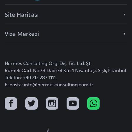
l
g
Site Haritası
a
r
Vize Merkezi
i
s
t
a
Hermes Consulting Org. Dış. Tic. Ltd. Şti.
n
Rumeli Cad. No:78 Daire:4 Kat:1 Nişantaşı, Şişli, İstanbul
Telefon: +90 212 287 1111
B
E-posta:
info@hermesconsulting.com.tr
u
r
k
i
n
a