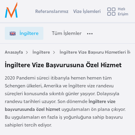
u
Hızlı
s
Referanslarımız
Vize İşlemleri
Başvuru yapmak istediğiniz ülkeyi seçin
Erişim
İ
Üye
t
Ülke Seçimi
Girişi
r
l
İngiltere
Tüm İşlemler
a
l
e
y
Anasayfa
İngiltere
İngiltere Vize Başvuru Hizmetleri İle İ
t
a
İngiltere Vize Başvurusuna Özel Hizmet
i
A
2020 Pandemi süreci itibarıyla hemen hemen tüm
ş
v
Schengen ülkeleri, Amerika ve İngiltere vize randevu
u
i
süreçleri konusunda sıkıntılı günler yaşıyor. Dolayısıyla
s
randevu tarihleri uzuyor. Son dönemde
İngiltere vize
m
t
başvurusunda özel hizmet
uygulamaları ön plana çıkıyor.
u
Bu uygulamaları en fazla iş yoğunluğuna sahip başvuru
r
sahipleri tercih ediyor.
y