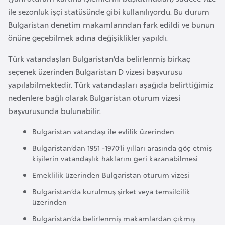
e
ile sezonluk işçi statüsünde gibi kullanılıyordu. Bu durum
y
Bulgaristan denetim makamlarından fark edildi ve bunun
n
önüne geçebilmek adına değişiklikler yapıldı.
Türk vatandaşları Bulgaristan’da belirlenmiş birkaç
B
seçenek üzerinden Bulgaristan D vizesi başvurusu
a
yapılabilmektedir. Türk vatandaşları aşağıda belirttiğimiz
n
nedenlere bağlı olarak Bulgaristan oturum vizesi
g
başvurusunda bulunabilir.
l
a
Bulgaristan vatandaşı ile evlilik üzerinden
d
Bulgaristan’dan 1951 -1970’li yılları arasında göç etmiş
e
kişilerin vatandaşlık haklarını geri kazanabilmesi
ş
Emeklilik üzerinden Bulgaristan oturum vizesi
Bulgaristan’da kurulmuş şirket veya temsilcilik
B
üzerinden
e
Bulgaristan’da belirlenmiş makamlardan çıkmış
l