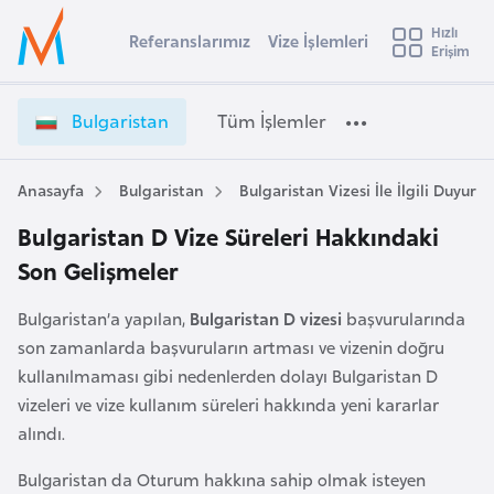
u
Hızlı
s
Referanslarımız
Vize İşlemleri
Başvuru yapmak istediğiniz ülkeyi seçin
Erişim
İ
Üye
t
Ülke Seçimi
Girişi
r
l
Bulgaristan
Tüm İşlemler
a
l
e
y
Anasayfa
Bulgaristan
Bulgaristan Vizesi İle İlgili Duyurul
t
a
Bulgaristan D Vize Süreleri Hakkındaki
i
Son Gelişmeler
A
ş
v
Bulgaristan’a yapılan,
Bulgaristan D vizesi
başvurularında
u
i
son zamanlarda başvuruların artması ve vizenin doğru
s
kullanılmaması gibi nedenlerden dolayı Bulgaristan D
m
t
vizeleri ve vize kullanım süreleri hakkında yeni kararlar
u
alındı.
r
y
Bulgaristan da Oturum hakkına sahip olmak isteyen