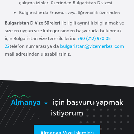
çalışma izinleri üzerinden Bulgaristan D vizesi
a
Bulgaristan’da Erasmus veya öğrencilik üzerinden
r
u
Bulgaristan D Vize Süreleri
ile ilgili ayrıntılı bilgi almak ve
s
size en uygun vize kategorisinden başvuruda bulunmak
için Bulgaristan vize temsilcilerine
+90 (212) 970 05
22
telefon numarası ya da
bulgaristan@vizemerkezi.com
B
mail adresinden ulaşabilirsiniz.
e
l
ç
i
k
a
Almanya
için başvuru yapmak
istiyorum
B
e
n
Almanya
Vize İşlemleri