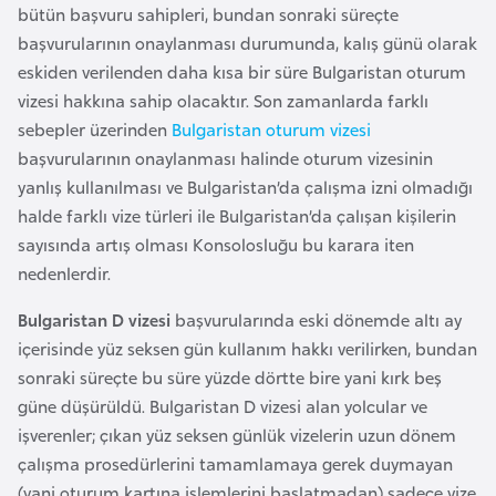
a
bütün başvuru sahipleri, bundan sonraki süreçte
başvurularının onaylanması durumunda, kalış günü olarak
eskiden verilenden daha kısa bir süre Bulgaristan oturum
A
vizesi hakkına sahip olacaktır. Son zamanlarda farklı
z
sebepler üzerinden
Bulgaristan oturum vizesi
e
başvurularının onaylanması halinde oturum vizesinin
r
yanlış kullanılması ve Bulgaristan’da çalışma izni olmadığı
b
halde farklı vize türleri ile Bulgaristan’da çalışan kişilerin
a
sayısında artış olması Konsolosluğu bu karara iten
y
nedenlerdir.
c
a
Bulgaristan D vizesi
başvurularında eski dönemde altı ay
n
içerisinde yüz seksen gün kullanım hakkı verilirken, bundan
sonraki süreçte bu süre yüzde dörtte bire yani kırk beş
B
güne düşürüldü. Bulgaristan D vizesi alan yolcular ve
a
işverenler; çıkan yüz seksen günlük vizelerin uzun dönem
h
çalışma prosedürlerini tamamlamaya gerek duymayan
r
(yani oturum kartına işlemlerini başlatmadan) sadece vize