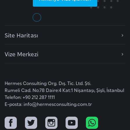
i
n
B
o
Site Haritası
s
n
Vize Merkezi
a
H
e
r
Hermes Consulting Org. Dış. Tic. Ltd. Şti.
s
Rumeli Cad. No:78 Daire:4 Kat:1 Nişantaşı, Şişli, İstanbul
e
Telefon: +90 212 287 1111
k
E-posta:
info@hermesconsulting.com.tr
B
u