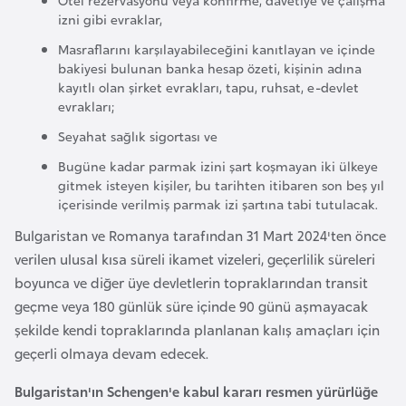
izni gibi evraklar,
a
r
Masraflarını karşılayabileceğini kanıtlayan ve içinde
u
bakiyesi bulunan banka hesap özeti, kişinin adına
kayıtlı olan şirket evrakları, tapu, ruhsat, e-devlet
s
evrakları;
Seyahat sağlık sigortası ve
B
Bugüne kadar parmak izini şart koşmayan iki ülkeye
e
gitmek isteyen kişiler, bu tarihten itibaren son beş yıl
l
içerisinde verilmiş parmak izi şartına tabi tutulacak.
ç
Bulgaristan ve Romanya tarafından 31 Mart 2024'ten önce
i
verilen ulusal kısa süreli ikamet vizeleri, geçerlilik süreleri
k
boyunca ve diğer üye devletlerin topraklarından transit
a
geçme veya 180 günlük süre içinde 90 günü aşmayacak
şekilde kendi topraklarında planlanan kalış amaçları için
B
geçerli olmaya devam edecek.
e
n
Bulgaristan'ın Schengen'e kabul kararı resmen yürürlüğe