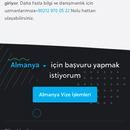
i
giriyor
. Daha fazla bilgi ve danışmanlık için
n
uzmanlarımıza
+90212 970 05 22
Nolu hattan
ulaşabilirsiniz.
B
o
s
n
a
Almanya
için başvuru yapmak
H
e
istiyorum
r
s
Almanya
Vize İşlemleri
e
k
B
u