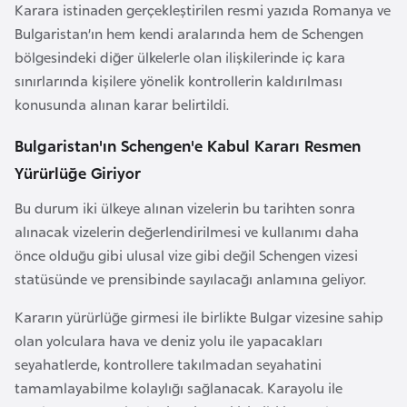
a
Karara istinaden gerçekleştirilen resmi yazıda Romanya ve
Bulgaristan’ın hem kendi aralarında hem de Schengen
bölgesindeki diğer ülkelerle olan ilişkilerinde iç kara
A
sınırlarında kişilere yönelik kontrollerin kaldırılması
z
konusunda alınan karar belirtildi.
e
r
Bulgaristan'ın Schengen'e Kabul Kararı Resmen
b
Yürürlüğe Giriyor
a
y
Bu durum iki ülkeye alınan vizelerin bu tarihten sonra
c
alınacak vizelerin değerlendirilmesi ve kullanımı daha
a
önce olduğu gibi ulusal vize gibi değil Schengen vizesi
n
statüsünde ve prensibinde sayılacağı anlamına geliyor.
Kararın yürürlüğe girmesi ile birlikte Bulgar vizesine sahip
B
olan yolculara hava ve deniz yolu ile yapacakları
a
seyahatlerde, kontrollere takılmadan seyahatini
h
tamamlayabilme kolaylığı sağlanacak. Karayolu ile
r