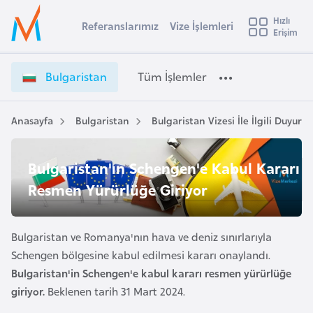
u
Hızlı
s
Referanslarımız
Vize İşlemleri
Başvuru yapmak istediğiniz ülkeyi seçin
Erişim
İ
Üye
t
Ülke Seçimi
Girişi
r
l
Bulgaristan
Tüm İşlemler
a
l
e
y
Anasayfa
Bulgaristan
Bulgaristan Vizesi İle İlgili Duyurul
t
a
i
Bulgaristan'ın Schengen'e Kabul Kararı
A
ş
Resmen Yürürlüğe Giriyor
v
u
i
s
Bulgaristan ve Romanya'nın hava ve deniz sınırlarıyla
m
t
Schengen bölgesine kabul edilmesi kararı onaylandı.
u
Bulgaristan'in Schengen'e kabul kararı resmen yürürlüğe
r
giriyor.
Beklenen tarih 31 Mart 2024.
y