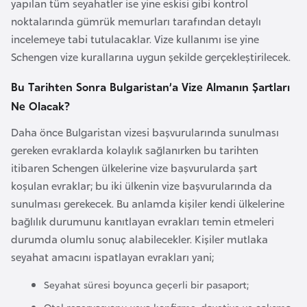
yapılan tüm seyahatler ise yine eskisi gibi kontrol
e
noktalarında gümrük memurları tarafından detaylı
y
incelemeye tabi tutulacaklar. Vize kullanımı ise yine
n
Schengen vize kurallarına uygun şekilde gerçekleştirilecek.
Bu Tarihten Sonra Bulgaristan’a Vize Almanın Şartları
B
a
Ne Olacak?
n
Daha önce Bulgaristan vizesi başvurularında sunulması
g
gereken evraklarda kolaylık sağlanırken bu tarihten
l
itibaren Schengen ülkelerine vize başvurularda şart
a
koşulan evraklar; bu iki ülkenin vize başvurularında da
d
sunulması gerekecek. Bu anlamda kişiler kendi ülkelerine
e
bağlılık durumunu kanıtlayan evrakları temin etmeleri
ş
durumda olumlu sonuç alabilecekler. Kişiler mutlaka
seyahat amacını ispatlayan evrakları yani;
B
Seyahat süresi boyunca geçerli bir pasaport;
e
l
Otel rezervasyonu veya konfirme, davetiye ve çalışma