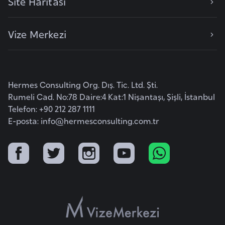
Site Haritası
l
g
Vize Merkezi
a
r
i
s
Hermes Consulting Org. Dış. Tic. Ltd. Şti.
t
Rumeli Cad. No:78 Daire:4 Kat:1 Nişantaşı, Şişli, İstanbul
a
Telefon: +90 212 287 1111
n
E-posta:
info@hermesconsulting.com.tr
B
u
r
k
i
n
a