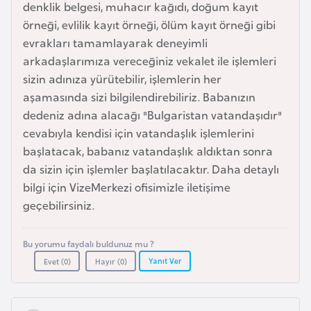
denklik belgesi, muhacır kağıdı, doğum kayıt
e
örneği, evlilik kayıt örneği, ölüm kayıt örneği gibi
y
evrakları tamamlayarak deneyimli
n
arkadaşlarımıza vereceğiniz vekalet ile işlemleri
sizin adınıza yürütebilir, işlemlerin her
B
aşamasında sizi bilgilendirebiliriz. Babanızın
a
dedeniz adına alacağı "Bulgaristan vatandaşıdır"
n
cevabıyla kendisi için vatandaşlık işlemlerini
g
başlatacak, babanız vatandaşlık aldıktan sonra
l
da sizin için işlemler başlatılacaktır. Daha detaylı
a
bilgi için VizeMerkezi ofisimizle iletişime
d
geçebilirsiniz.
e
ş
Bu yorumu faydalı buldunuz mu ?
Yanıt Ver
Evet (
0
)
Hayır (
0
)
B
e
l