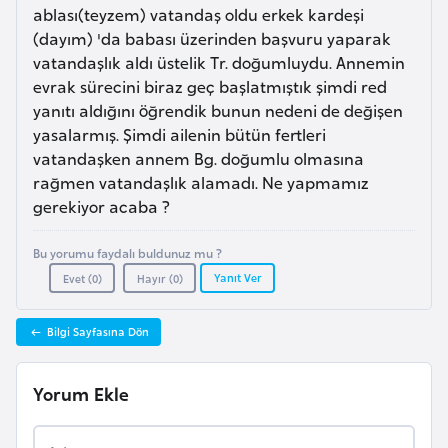
i
ablası(teyzem) vatandaş oldu erkek kardeşi
n
(dayım) 'da babası üzerinden başvuru yaparak
vatandaşlık aldı üstelik Tr. doğumluydu. Annemin
evrak sürecini biraz geç başlatmıştık şimdi red
B
yanıtı aldığını öğrendik bunun nedeni de değişen
o
yasalarmış. Şimdi ailenin bütün fertleri
s
vatandaşken annem Bg. doğumlu olmasına
n
rağmen vatandaşlık alamadı. Ne yapmamız
a
gerekiyor acaba ?
H
e
Bu yorumu faydalı buldunuz mu ?
r
Yanıt Ver
Evet (
0
)
Hayır (
0
)
s
e
Bilgi Sayfasına Dön
k
Yorum Ekle
B
u