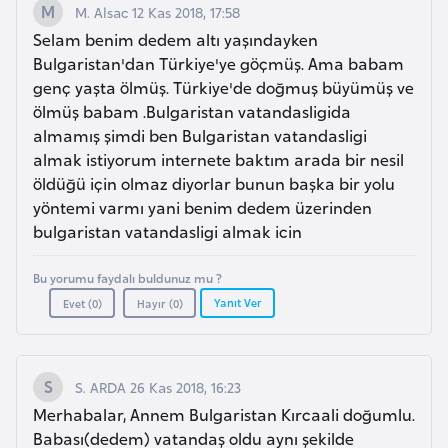
M. Alsac 12 Kas 2018, 17:58
a
Selam benim dedem altı yaşındayken
r
Bulgaristan'dan Türkiye'ye göçmüş. Ama babam
u
genç yaşta ölmüş. Türkiye'de doğmuş büyümüş ve
s
ölmüş babam .Bulgaristan vatandasligida
almamış şimdi ben Bulgaristan vatandasligi
almak istiyorum internete baktım arada bir nesil
B
öldüğü için olmaz diyorlar bunun başka bir yolu
e
yöntemi varmı yani benim dedem üzerinden
l
bulgaristan vatandasligi almak icin
ç
i
Bu yorumu faydalı buldunuz mu ?
k
Yanıt Ver
Evet (
0
)
Hayır (
0
)
a
B
S. ARDA 26 Kas 2018, 16:23
e
Merhabalar, Annem Bulgaristan Kırcaali doğumlu.
n
Babası(dedem) vatandaş oldu aynı şekilde