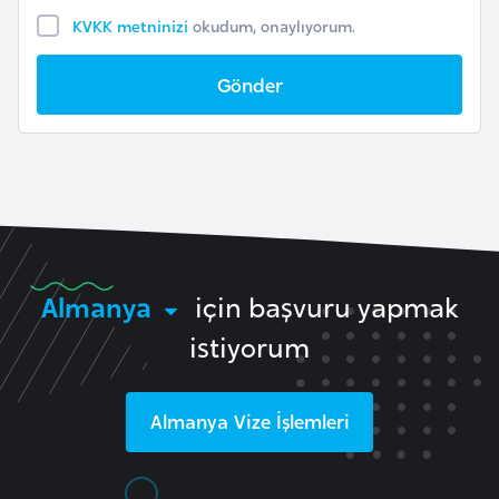
F
KVKK metninizi
okudum, onaylıyorum.
a
s
Gönder
o
Ç
a
d
Ç
Almanya
için başvuru yapmak
e
istiyorum
k
C
u
Almanya
Vize İşlemleri
m
h
u