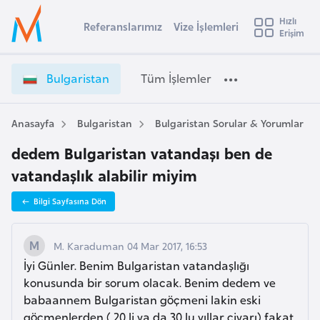
u
Hızlı
s
Referanslarımız
Vize İşlemleri
Başvuru yapmak istediğiniz ülkeyi seçin
Erişim
B
İ
Üye
t
Ülke Seçimi
u
Girişi
r
l
l
Bulgaristan
Tüm İşlemler
a
g
l
e
a
y
r
Anasayfa
Bulgaristan
Bulgaristan Sorular & Yorumlar
t
a
i
dedem Bulgaristan vatandaşı ben de
s
i
t
vatandaşlık alabilir miyim
A
a
ş
v
Bilgi Sayfasına Dön
n
u
i
V
s
i
M. Karaduman 04 Mar 2017, 16:53
m
t
z
İyi Günler. Benim Bulgaristan vatandaşlığı
u
e
konusunda bir sorum olacak. Benim dedem ve
r
İ
babaannem Bulgaristan göçmeni lakin eski
y
ş
göçmenlerden ( 20 li ya da 30 lu yıllar civarı) fakat