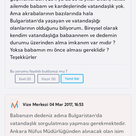
a
l
ailemde babam ve kardeşlerinde vatandaşlık yok.
e
Ama akrabalarının bazılarında hala
m
A
Bulgaristan'da yaşayan ve vatandaşlığı
l
olanlarının olduğunu biliyorum.. Bireysel olarak
z
e
kendim vatandaşlığa babaannem ve dedemin
e
r
durumu üzerinden alma imkanım var mıdır ?
r
i
Yoksa babamın mı önce alması gereklidir ?
b
Teşekkürler
a
y
Bu yorumu faydalı buldunuz mu ?
c
Yanıt Ver
Evet (
0
)
Hayır (
0
)
a
n
Vize Merkezi 04 Mar 2017, 16:53
B
Babanızın dedeniz adına Bulgaristan'da
a
vatandaşlık sorgulatması yapması gerekmektedir.
h
Ankara Nüfus Müdürlüğünden alınacak olan isim
r