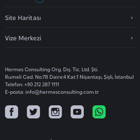
r
i
Site Haritası
y
e
Vize Merkezi
t
i
C
Hermes Consulting Org. Dış. Tic. Ltd. Şti.
e
Rumeli Cad. No:78 Daire:4 Kat:1 Nişantaşı, Şişli, İstanbul
z
Telefon: +90 212 287 1111
a
E-posta:
info@hermesconsulting.com.tr
y
i
r
C