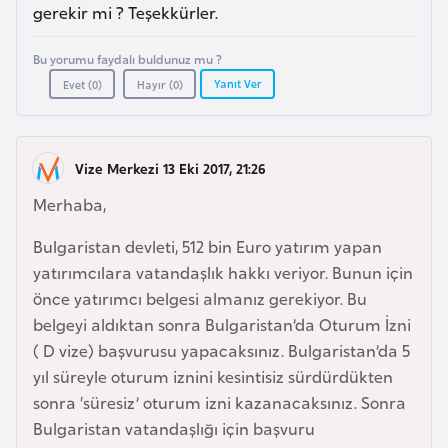
a
l
gerekir mi ? Teşekkürler.
e
m
Bu yorumu faydalı buldunuz mu ?
A
l
Yanıt Ver
Evet (
0
)
Hayır (
0
)
z
e
e
r
r
i
Vize Merkezi 13 Eki 2017, 21:26
b
a
Merhaba,
y
Bulgaristan devleti, 512 bin Euro yatırım yapan
c
yatırımcılara vatandaşlık hakkı veriyor. Bunun için
a
önce yatırımcı belgesi almanız gerekiyor. Bu
n
belgeyi aldıktan sonra Bulgaristan’da Oturum İzni
( D vize) başvurusu yapacaksınız. Bulgaristan’da 5
B
yıl süreyle oturum iznini kesintisiz sürdürdükten
a
sonra ‘süresiz’ oturum izni kazanacaksınız. Sonra
h
Bulgaristan vatandaşlığı için başvuru
r