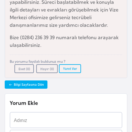
yapabilirsiniz. Süreci başlatabilmek ve konuyla
e
ilgili detayları ve evrakları görüşebilmek için Vize
y
Merkezi ofisimize gelirseniz tecrübeli
n
danışmanlarımız size yardımcı olacaklardır.
Bize (0284) 236 39 39 numaralı telefonu arayarak
B
ulaşabilirsiniz.
a
n
g
Bu yorumu faydalı buldunuz mu ?
l
Yanıt Ver
Evet (
0
)
Hayır (
0
)
a
d
Bilgi Sayfasına Dön
e
ş
Yorum Ekle
B
e
l