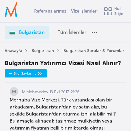
u
Hızlı
s
Referanslarımız
Vize İşlemleri
Başvuru yapmak istediğiniz ülkeyi seçin
Erişim
B
İ
Üye
t
Ülke Seçimi
u
Girişi
r
l
l
Bulgaristan
Tüm İşlemler
a
g
l
e
a
y
r
Anasayfa
Bulgaristan
Bulgaristan Sorular & Yorumlar
t
a
i
Bulgaristan Yatırımcı Vizesi Nasıl Alınır?
s
i
t
A
Bilgi Sayfasına Dön
a
ş
v
n
u
i
V
M.Mehmedov 13 Eki 2017, 21:26
s
i
Merhaba Vize Merkezi, Türk vatandaşı olan bir
m
t
z
arkadaşım, Bulgaristan'dan ev satın alıp, bu
u
e
şekilde Bulgaristan'dan oturma izni alabilir mi ?
r
İ
Bu amaçla alınacak taşınmaz mülkiyetin veya
y
ş
yatırımın fiyatının belli bir miktarda olması