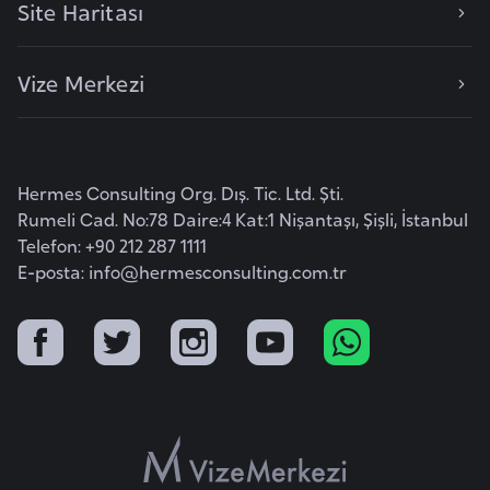
Site Haritası
l
g
a
Vize Merkezi
r
i
s
t
Hermes Consulting Org. Dış. Tic. Ltd. Şti.
a
Rumeli Cad. No:78 Daire:4 Kat:1 Nişantaşı, Şişli, İstanbul
n
Telefon: +90 212 287 1111
E-posta:
info@hermesconsulting.com.tr
B
u
r
k
i
n
a