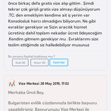
a
l
önce birkaç defa gratis vize alıp gittim . Şimdi
e
tekrar çok girişli gratis vize almayı düşünüyorum
m
.TC. den emekliyim kendime ait iş yerim var
A
l
Konsolosluk harcı olmadığını biliyorum. Ne gibi
z
e
evraklar gerekiyor ve Sizin aracılık hizmet
e
r
ücretiniz dahil toplam nekadar ücret ödeyeceğim
r
i
.Kendim gitmem gerekiyor mu . Evraklarımı size
b
teslim ettiğimde siz halledebiliyor musunuz
a
y
Bu yorumu faydalı buldunuz mu ?
c
Yanıt Ver
Evet (
0
)
Hayır (
0
)
a
n
Vize Merkezi 28 May 2019, 17:02
B
Merhaba Ümit Bey,
a
h
Bulgaristan evlilik cüzdanınızla birlikte başvuru
r
yapabilirsiniz. Başvurunuzu Vize Merkezi ile