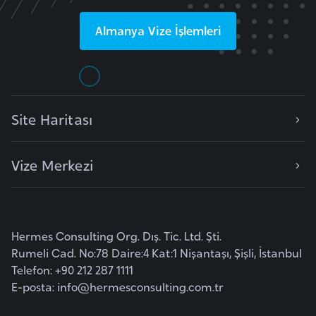
l
g
Almanya
Vize İşlemleri
a
r
i
s
Site Haritası
t
a
n
Vize Merkezi
B
u
r
Hermes Consulting Org. Dış. Tic. Ltd. Şti.
Rumeli Cad. No:78 Daire:4 Kat:1 Nişantaşı, Şişli, İstanbul
k
Telefon: +90 212 287 1111
i
E-posta:
info@hermesconsulting.com.tr
n
a