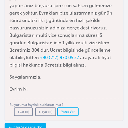
e
yaparsanız başvuru için sizin şahsen gelmenize
y
gerek yoktur. Evrakları bize ulaştırmanız günün
n
sonrasındaki ilk iş gününde en hızlı şekilde
başvurunuzu sizin adınıza gerçekleştiriyoruz.
Bulgaristan multi vize sonuçlanma süresi 5
B
gündür. Bulgaristan için 1 yıllık multi vize işlem
a
ücretimiz 80€'dur. Ücret bilgisinde güncelleme
n
olabilir, lütfen
+90 (212) 970 05 22
arayarak fiyat
g
bilgisi hakkında ücretsiz bilgi alınız.
l
a
Saygılarımızla,
d
e
Evrim N.
ş
Bu yorumu faydalı buldunuz mu ?
Yanıt Ver
B
Evet (
0
)
Hayır (
0
)
e
l
Bilgi Sayfasına Dön