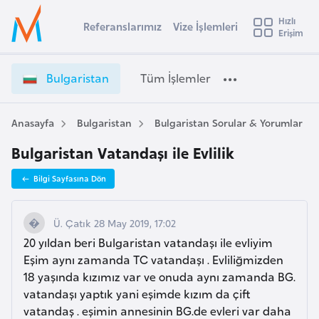
u
Hızlı
s
Referanslarımız
Vize İşlemleri
Başvuru yapmak istediğiniz ülkeyi seçin
Erişim
B
İ
Üye
t
Ülke Seçimi
u
Girişi
r
l
l
Bulgaristan
Tüm İşlemler
a
g
l
e
a
y
r
Anasayfa
Bulgaristan
Bulgaristan Sorular & Yorumlar
t
a
i
Bulgaristan Vatandaşı ile Evlilik
s
i
t
A
Bilgi Sayfasına Dön
a
ş
v
n
u
i
V
Ü. Çatık 28 May 2019, 17:02
s
i
20 yıldan beri Bulgaristan vatandaşı ile evliyim
m
t
z
Eşim aynı zamanda TC vatandaşı . Evliliğmizden
u
e
18 yaşında kızımız var ve onuda aynı zamanda BG.
r
İ
vatandaşı yaptık yani eşimde kızım da çift
y
ş
vatandaş . eşimin annesinin BG.de evleri var daha