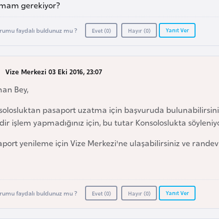
mam gerekiyor?
Yanıt Ver
rumu faydalı buldunuz mu ?
Evet (
0
)
Hayır (
0
)
Vize Merkezi 03 Eki 2016, 23:07
an Bey,
olosluktan pasaport uzatma için başvuruda bulunabilirsiniz. 
dir işlem yapmadığınız için, bu tutar Konsoloslukta söyleniyo
port yenileme için Vize Merkezi'ne ulaşabilirsiniz ve rande
Yanıt Ver
rumu faydalı buldunuz mu ?
Evet (
0
)
Hayır (
0
)