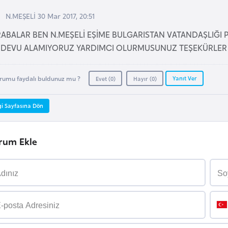
N.MEŞELİ 30 Mar 2017, 20:51
ABALAR BEN N.MEŞELİ EŞİME BULGARISTAN VATANDAŞLIĞI 
DEVU ALAMIYORUZ YARDIMCI OLURMUSUNUZ TEŞEKÜRLER
Yanıt Ver
rumu faydalı buldunuz mu ?
Evet (
0
)
Hayır (
0
)
gi Sayfasına Dön
rum Ekle