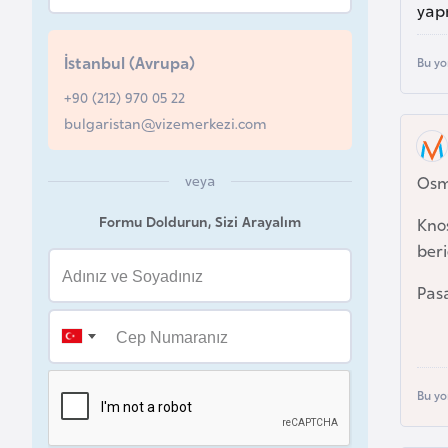
yap
u
r
İstanbul (Avrupa)
Bu yo
y
a
+90 (212) 970 05 22
bulgaristan@vizemerkezi.com
A
z
veya
Osm
e
Formu Doldurun, Sizi Arayalım
Knos
r
beri
b
a
Pasa
y
c
a
n
Bu yo
B