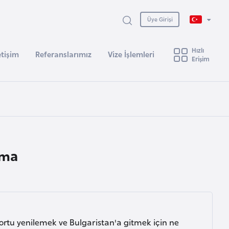
Üye Girişi
Hızlı
etişim
Referanslarımız
Vize İşlemleri
Erişim
tma
portu yenilemek ve Bulgaristan'a gitmek için ne