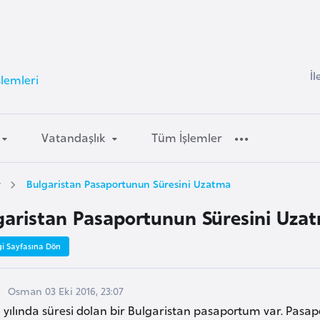
İl
şlemleri
Vatandaşlık
Tüm İşlemler
r
Bulgaristan Pasaportunun Süresini Uzatma
garistan Pasaportunun Süresini Uza
gi Sayfasına Dön
Osman 03 Eki 2016, 23:07
 yılında süresi dolan bir Bulgaristan pasaportum var. Pasa