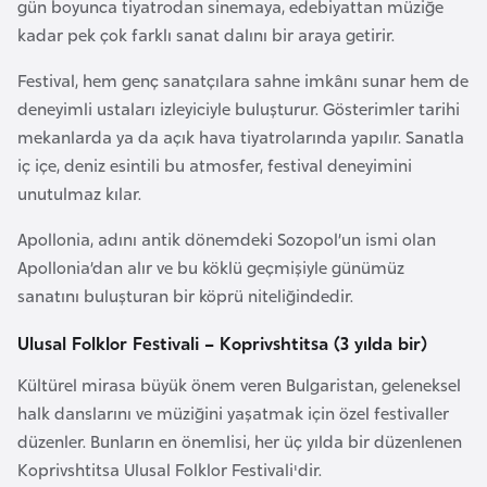
gün boyunca tiyatrodan sinemaya, edebiyattan müziğe
r
kadar pek çok farklı sanat dalını bir araya getirir.
i
Festival, hem genç sanatçılara sahne imkânı sunar hem de
y
deneyimli ustaları izleyiciyle buluşturur. Gösterimler tarihi
e
mekanlarda ya da açık hava tiyatrolarında yapılır. Sanatla
t
iç içe, deniz esintili bu atmosfer, festival deneyimini
i
unutulmaz kılar.
C
Apollonia, adını antik dönemdeki Sozopol’un ismi olan
e
Apollonia’dan alır ve bu köklü geçmişiyle günümüz
z
sanatını buluşturan bir köprü niteliğindedir.
a
Ulusal Folklor Festivali – Koprivshtitsa (3 yılda bir)
y
i
Kültürel mirasa büyük önem veren Bulgaristan, geleneksel
r
halk danslarını ve müziğini yaşatmak için özel festivaller
düzenler. Bunların en önemlisi, her üç yılda bir düzenlenen
C
Koprivshtitsa Ulusal Folklor Festivali'dir.