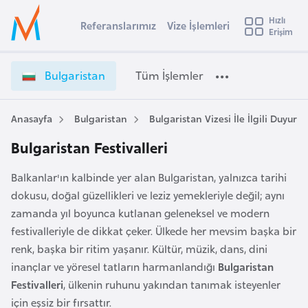
u
Hızlı
s
Referanslarımız
Vize İşlemleri
Başvuru yapmak istediğiniz ülkeyi seçin
Erişim
İ
Üye
t
Ülke Seçimi
Girişi
r
l
Bulgaristan
Tüm İşlemler
a
l
e
y
Anasayfa
Bulgaristan
Bulgaristan Vizesi İle İlgili Duyurul
t
a
Bulgaristan Festivalleri
i
A
Balkanlar'ın kalbinde yer alan Bulgaristan, yalnızca tarihi
ş
v
dokusu, doğal güzellikleri ve leziz yemekleriyle değil; aynı
u
i
zamanda yıl boyunca kutlanan geleneksel ve modern
s
festivalleriyle de dikkat çeker. Ülkede her mevsim başka bir
m
t
renk, başka bir ritim yaşanır. Kültür, müzik, dans, dini
u
inançlar ve yöresel tatların harmanlandığı
Bulgaristan
r
Festivalleri
, ülkenin ruhunu yakından tanımak isteyenler
y
için eşsiz bir fırsattır.