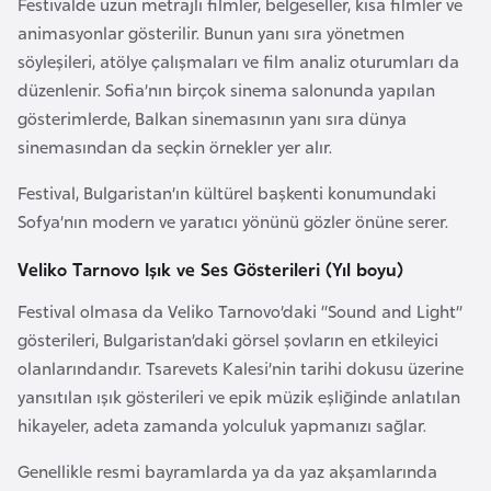
Festivalde uzun metrajlı filmler, belgeseller, kısa filmler ve
k
animasyonlar gösterilir. Bunun yanı sıra yönetmen
a
söyleşileri, atölye çalışmaları ve film analiz oturumları da
düzenlenir. Sofia’nın birçok sinema salonunda yapılan
D
gösterimlerde, Balkan sinemasının yanı sıra dünya
e
sinemasından da seçkin örnekler yer alır.
m
o
Festival, Bulgaristan’ın kültürel başkenti konumundaki
k
Sofya’nın modern ve yaratıcı yönünü gözler önüne serer.
r
Veliko Tarnovo Işık ve Ses Gösterileri (Yıl boyu)
a
t
Festival olmasa da Veliko Tarnovo’daki “Sound and Light”
i
gösterileri, Bulgaristan’daki görsel şovların en etkileyici
k
olanlarındandır. Tsarevets Kalesi’nin tarihi dokusu üzerine
K
yansıtılan ışık gösterileri ve epik müzik eşliğinde anlatılan
o
hikayeler, adeta zamanda yolculuk yapmanızı sağlar.
n
Genellikle resmi bayramlarda ya da yaz akşamlarında
g