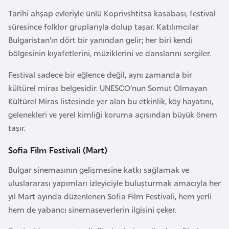
i
Tarihi ahşap evleriyle ünlü Koprivshtitsa kasabası, festival
b
süresince folklor gruplarıyla dolup taşar. Katılımcılar
u
Bulgaristan’ın dört bir yanından gelir; her biri kendi
t
bölgesinin kıyafetlerini, müziklerini ve danslarını sergiler.
i
Festival sadece bir eğlence değil, aynı zamanda bir
Ç
kültürel miras belgesidir. UNESCO’nun Somut Olmayan
i
Kültürel Miras listesinde yer alan bu etkinlik, köy hayatını,
n
gelenekleri ve yerel kimliği koruma açısından büyük önem
taşır.
D
Sofia Film Festivali (Mart)
a
n
Bulgar sinemasının gelişmesine katkı sağlamak ve
i
uluslararası yapımları izleyiciyle buluşturmak amacıyla her
m
yıl Mart ayında düzenlenen Sofia Film Festivali, hem yerli
a
hem de yabancı sinemaseverlerin ilgisini çeker.
r