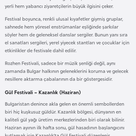
i
yerli hem yabancı ziyaretçilerin büyük ilgisini çeker.
n
Festival boyunca, renkli ulusal kıyafetler giymiş gruplar,
sahnede hem yöresel enstrümanlar eşliğinde şarkılar
B
söyler hem de geleneksel danslar sergiler. Bunun yanı sıra
o
el sanatları sergileri, yerel yiyecek stantları ve çocuklar için
s
etkinlikler de festivale dahil edilir.
n
a
Rozhen Festivali, sadece bir müzik şenliği değil, aynı
H
zamanda Bulgar halkının geleneklerini koruma ve gelecek
e
nesillere aktarma çabalarının da bir göstergesidir.
r
s
Gül Festivali – Kazanlık (Haziran)
e
Bulgaristan denince akla gelen en önemli sembollerden
k
biri hiç kuşkusuz güldür. Kazanlık bölgesi, dünyanın en
kaliteli gül yağı üretim merkezlerinden biri olarak bilinir.
B
Haziran ayının ilk hafta sonu, gül hasadının başlangıcını
u
kutlamak için Kazanlık’ta Gül Festivali düzenlenir.