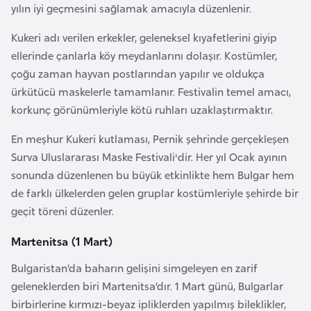
yılın iyi geçmesini sağlamak amacıyla düzenlenir.
e
y
Kukeri adı verilen erkekler, geleneksel kıyafetlerini giyip
n
ellerinde çanlarla köy meydanlarını dolaşır. Kostümler,
çoğu zaman hayvan postlarından yapılır ve oldukça
B
ürkütücü maskelerle tamamlanır. Festivalin temel amacı,
a
korkunç görünümleriyle kötü ruhları uzaklaştırmaktır.
n
En meşhur Kukeri kutlaması, Pernik şehrinde gerçekleşen
g
Surva Uluslararası Maske Festivali'dir. Her yıl Ocak ayının
l
sonunda düzenlenen bu büyük etkinlikte hem Bulgar hem
a
de farklı ülkelerden gelen gruplar kostümleriyle şehirde bir
d
geçit töreni düzenler.
e
ş
Martenitsa (1 Mart)
Bulgaristan’da baharın gelişini simgeleyen en zarif
B
geleneklerden biri Martenitsa’dır. 1 Mart günü, Bulgarlar
e
birbirlerine kırmızı-beyaz ipliklerden yapılmış bileklikler,
l