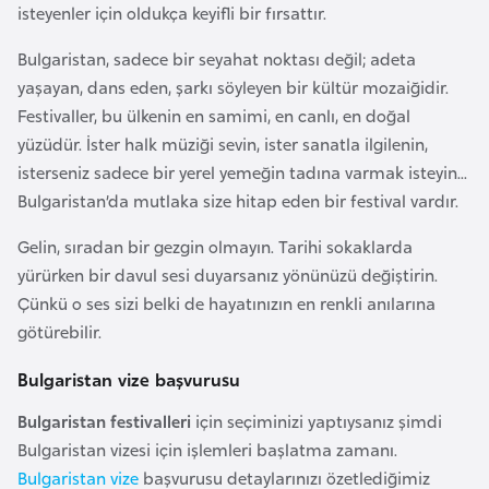
isteyenler için oldukça keyifli bir fırsattır.
e
n
Bulgaristan, sadece bir seyahat noktası değil; adeta
i
yaşayan, dans eden, şarkı söyleyen bir kültür mozaiğidir.
s
Festivaller, bu ülkenin en samimi, en canlı, en doğal
t
yüzüdür. İster halk müziği sevin, ister sanatla ilgilenin,
a
isterseniz sadece bir yerel yemeğin tadına varmak isteyin...
n
Bulgaristan’da mutlaka size hitap eden bir festival vardır.
Gelin, sıradan bir gezgin olmayın. Tarihi sokaklarda
E
yürürken bir davul sesi duyarsanız yönünüzü değiştirin.
s
Çünkü o ses sizi belki de hayatınızın en renkli anılarına
t
götürebilir.
o
n
Bulgaristan vize başvurusu
y
Bulgaristan festivalleri
için seçiminizi yaptıysanız şimdi
a
Bulgaristan vizesi için işlemleri başlatma zamanı.
Bulgaristan vize
başvurusu detaylarınızı özetlediğimiz