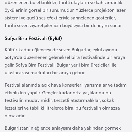
düzenlenen bu etkinlikler, tarihî olayların ve kahramanlık
o
öykülerinin görsel bir sunumudur. Yüzlerce projektör, lazer
sistemi ve güçlü ses efektleriyle sahnelenen gösteriler,
B
tarihi seven ziyaretçiler için büyüleyici bir deneyim sunar.
u
l
Sofya Bira Festivali (Eylül)
g
Kültür kadar eğlenceyi de seven Bulgarlar, eylül ayında
a
Sofya’da düzenlenen geleneksel bira festivalinde bir araya
r
gelir. Sofya Bira Festivali, Bulgar yerli bira üreticileri ile
i
uluslararası markaları bir araya getirir.
s
t
Festival alanında açık hava konserleri, yarışmalar ve tadım
a
etkinlikleri yapılır. Gençler kadar orta yaşlılar da bu
n
festivalin müdavimidir. Lezzetli atıştırmalıklar, sokak
lezzetleri ve tabii ki litrelerce bira, bu festivalin olmazsa
E
olmazıdır.
r
Bulgaristan’ın eğlence anlayışını daha yakından görmek
m