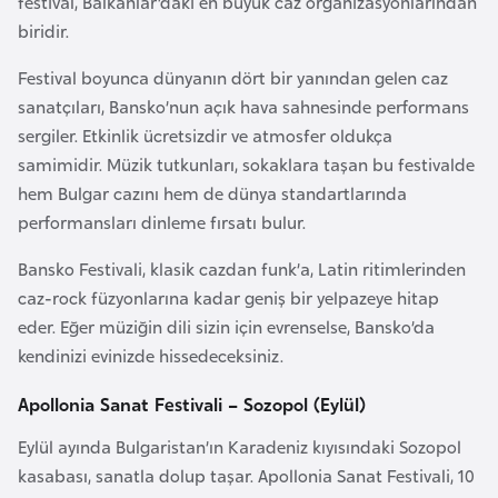
festival, Balkanlar’daki en büyük caz organizasyonlarından
F
biridir.
a
s
Festival boyunca dünyanın dört bir yanından gelen caz
o
sanatçıları, Bansko’nun açık hava sahnesinde performans
sergiler. Etkinlik ücretsizdir ve atmosfer oldukça
samimidir. Müzik tutkunları, sokaklara taşan bu festivalde
Ç
hem Bulgar cazını hem de dünya standartlarında
a
performansları dinleme fırsatı bulur.
d
Bansko Festivali, klasik cazdan funk’a, Latin ritimlerinden
Ç
caz-rock füzyonlarına kadar geniş bir yelpazeye hitap
e
eder. Eğer müziğin dili sizin için evrenselse, Bansko’da
k
kendinizi evinizde hissedeceksiniz.
C
Apollonia Sanat Festivali – Sozopol (Eylül)
u
m
Eylül ayında Bulgaristan’ın Karadeniz kıyısındaki Sozopol
h
kasabası, sanatla dolup taşar. Apollonia Sanat Festivali, 10
u