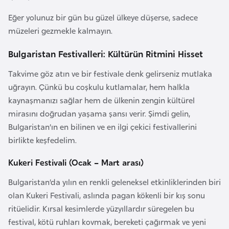
a
Eğer yolunuz bir gün bu güzel ülkeye düşerse, sadece
müzeleri gezmekle kalmayın.
A
z
Bulgaristan Festivalleri: Kültürün Ritmini Hisset
e
Takvime göz atın ve bir festivale denk gelirseniz mutlaka
r
uğrayın. Çünkü bu coşkulu kutlamalar, hem halkla
b
kaynaşmanızı sağlar hem de ülkenin zengin kültürel
a
mirasını doğrudan yaşama şansı verir. Şimdi gelin,
y
Bulgaristan’ın en bilinen ve en ilgi çekici festivallerini
c
birlikte keşfedelim.
a
n
Kukeri Festivali (Ocak – Mart arası)
Bulgaristan’da yılın en renkli geleneksel etkinliklerinden biri
B
olan Kukeri Festivali, aslında pagan kökenli bir kış sonu
a
ritüelidir. Kırsal kesimlerde yüzyıllardır süregelen bu
h
festival, kötü ruhları kovmak, bereketi çağırmak ve yeni
r