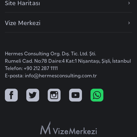
a
Site Haritası
h
i
Vize Merkezi
l
i
F
Hermes Consulting Org. Dış. Tic. Ltd. Şti.
i
Rumeli Cad. No:78 Daire:4 Kat:1 Nişantaşı, Şişli, İstanbul
n
Telefon: +90 212 287 1111
l
E-posta:
info@hermesconsulting.com.tr
a
n
d
i
y
a