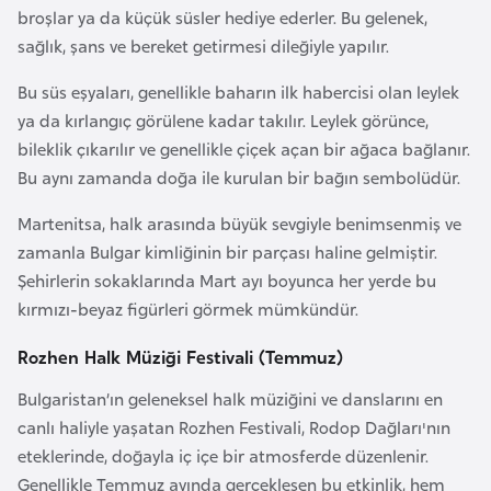
broşlar ya da küçük süsler hediye ederler. Bu gelenek,
a
sağlık, şans ve bereket getirmesi dileğiyle yapılır.
r
u
Bu süs eşyaları, genellikle baharın ilk habercisi olan leylek
s
ya da kırlangıç görülene kadar takılır. Leylek görünce,
bileklik çıkarılır ve genellikle çiçek açan bir ağaca bağlanır.
B
Bu aynı zamanda doğa ile kurulan bir bağın sembolüdür.
e
Martenitsa, halk arasında büyük sevgiyle benimsenmiş ve
l
zamanla Bulgar kimliğinin bir parçası haline gelmiştir.
ç
Şehirlerin sokaklarında Mart ayı boyunca her yerde bu
i
kırmızı-beyaz figürleri görmek mümkündür.
k
a
Rozhen Halk Müziği Festivali (Temmuz)
Bulgaristan’ın geleneksel halk müziğini ve danslarını en
B
canlı haliyle yaşatan Rozhen Festivali, Rodop Dağları'nın
e
eteklerinde, doğayla iç içe bir atmosferde düzenlenir.
n
Genellikle Temmuz ayında gerçekleşen bu etkinlik, hem