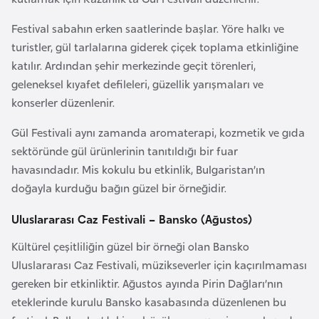
l
g
Festival sabahın erken saatlerinde başlar. Yöre halkı ve
a
turistler, gül tarlalarına giderek çiçek toplama etkinliğine
r
katılır. Ardından şehir merkezinde geçit törenleri,
i
geleneksel kıyafet defileleri, güzellik yarışmaları ve
s
konserler düzenlenir.
t
Gül Festivali aynı zamanda aromaterapi, kozmetik ve gıda
a
sektöründe gül ürünlerinin tanıtıldığı bir fuar
n
havasındadır. Mis kokulu bu etkinlik, Bulgaristan’ın
doğayla kurduğu bağın güzel bir örneğidir.
B
u
Uluslararası Caz Festivali – Bansko (Ağustos)
r
Kültürel çeşitliliğin güzel bir örneği olan Bansko
k
Uluslararası Caz Festivali, müzikseverler için kaçırılmaması
i
gereken bir etkinliktir. Ağustos ayında Pirin Dağları’nın
n
eteklerinde kurulu Bansko kasabasında düzenlenen bu
a