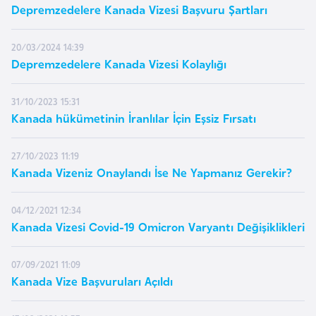
a
Depremzedelere Kanada Vizesi Başvuru Şartları
A
20/03/2024 14:39
Depremzedelere Kanada Vizesi Kolaylığı
z
e
r
31/10/2023 15:31
Kanada hükümetinin İranlılar İçin Eşsiz Fırsatı
b
a
27/10/2023 11:19
y
Kanada Vizeniz Onaylandı İse Ne Yapmanız Gerekir?
c
a
04/12/2021 12:34
n
Kanada Vizesi Covid-19 Omicron Varyantı Değişiklikleri
B
07/09/2021 11:09
a
Kanada Vize Başvuruları Açıldı
h
r