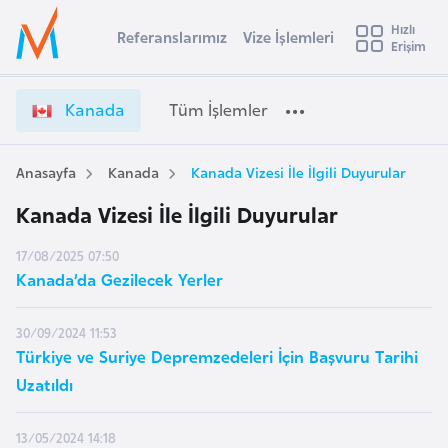
u
Hızlı
s
Referanslarımız
Vize İşlemleri
Başvuru yapmak istediğiniz ülkeyi seçin
Erişim
İ
Üye
t
Ülke Seçimi
Girişi
r
l
Kanada
Tüm İşlemler
a
l
e
y
Anasayfa
Kanada
Kanada Vizesi İle İlgili Duyurular
t
a
Kanada Vizesi İle İlgili Duyurular
i
A
17/08/2025 07:50
ş
v
Kanada’da Gezilecek Yerler
u
i
s
30/09/2024 11:53
m
t
Türkiye ve Suriye Depremzedeleri İçin Başvuru Tarihi
u
Uzatıldı
r
y
13/05/2024 14:18