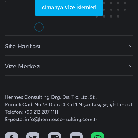
Almanya
Vize İşlemleri
a
r
u
s
Site Haritası
B
e
Vize Merkezi
l
ç
i
k
Hermes Consulting Org. Dış. Tic. Ltd. Şti.
a
Rumeli Cad. No:78 Daire:4 Kat:1 Nişantaşı, Şişli, İstanbul
Telefon: +90 212 287 1111
B
E-posta:
info@hermesconsulting.com.tr
e
n