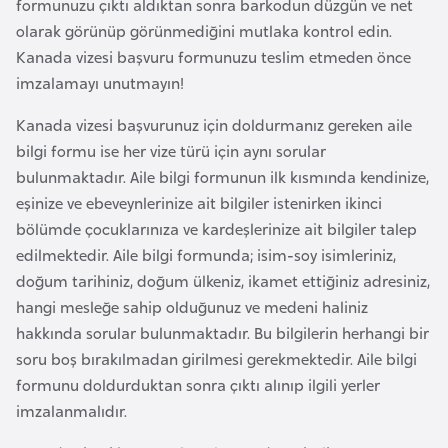
formunuzu çıktı aldıktan sonra barkodun düzgün ve net
e
olarak görünüp görünmediğini mutlaka kontrol edin.
y
Kanada vizesi başvuru formunuzu teslim etmeden önce
n
imzalamayı unutmayın!
Kanada vizesi başvurunuz için doldurmanız gereken aile
B
bilgi formu ise her vize türü için aynı sorular
a
bulunmaktadır. Aile bilgi formunun ilk kısmında kendinize,
n
eşinize ve ebeveynlerinize ait bilgiler istenirken ikinci
g
bölümde çocuklarınıza ve kardeşlerinize ait bilgiler talep
l
edilmektedir. Aile bilgi formunda; isim-soy isimleriniz,
a
doğum tarihiniz, doğum ülkeniz, ikamet ettiğiniz adresiniz,
d
hangi mesleğe sahip olduğunuz ve medeni haliniz
e
hakkında sorular bulunmaktadır. Bu bilgilerin herhangi bir
ş
soru boş bırakılmadan girilmesi gerekmektedir. Aile bilgi
formunu doldurduktan sonra çıktı alınıp ilgili yerler
B
imzalanmalıdır.
e
l