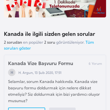
l
g
a
r
i
Kanada ile ilgili sizden gelen sorular
s
t
2 sorudan
en popüler
2 soru
görüntüleniyor.
Tüm
soruları göster
a
n
Kanada Vize Başvuru Formu
B
H. Argun, 13 Şub 2020, 17:51
u
Selamlar, sorum Kanada hakkında. Kanada vize
r
başvuru formu doldurmak için nelere dikkat
k
etmeliyiz? Siz doldurmak için bizi yardımcı oluyor
i
musunuz?
n
a