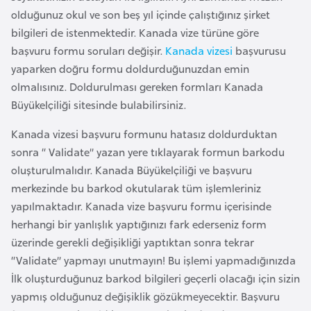
a
r
olduğunuz okul ve son beş yıl içinde çalıştığınız şirket
i
bilgileri de istenmektedir. Kanada vize türüne göre
A
başvuru formu soruları değişir.
Kanada vizesi
başvurusu
z
yaparken doğru formu doldurduğunuzdan emin
e
olmalısınız. Doldurulması gereken formları Kanada
r
Büyükelçiliği sitesinde bulabilirsiniz.
b
Kanada vizesi başvuru formunu hatasız doldurduktan
a
sonra “ Validate” yazan yere tıklayarak formun barkodu
y
oluşturulmalıdır. Kanada Büyükelçiliği ve başvuru
c
merkezinde bu barkod okutularak tüm işlemleriniz
a
yapılmaktadır. Kanada vize başvuru formu içerisinde
n
herhangi bir yanlışlık yaptığınızı fark ederseniz form
üzerinde gerekli değişikliği yaptıktan sonra tekrar
B
“Validate” yapmayı unutmayın! Bu işlemi yapmadığınızda
a
İlk oluşturduğunuz barkod bilgileri geçerli olacağı için sizin
h
yapmış olduğunuz değişiklik gözükmeyecektir. Başvuru
r