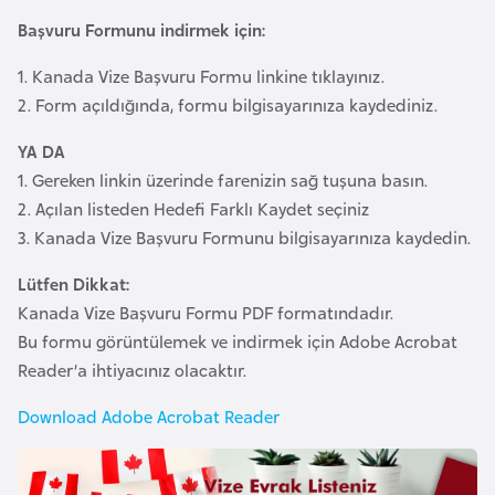
i
Başvuru Formunu indirmek için:
n
1. Kanada Vize Başvuru Formu linkine tıklayınız.
B
2. Form açıldığında, formu bilgisayarınıza kaydediniz.
o
YA DA
s
1. Gereken linkin üzerinde farenizin sağ tuşuna basın.
n
2. Açılan listeden Hedefi Farklı Kaydet seçiniz
a
3. Kanada Vize Başvuru Formunu bilgisayarınıza kaydedin.
H
e
Lütfen Dikkat:
r
Kanada Vize Başvuru Formu PDF formatındadır.
s
Bu formu görüntülemek ve indirmek için Adobe Acrobat
e
Reader’a ihtiyacınız olacaktır.
k
Download Adobe Acrobat Reader
B
u