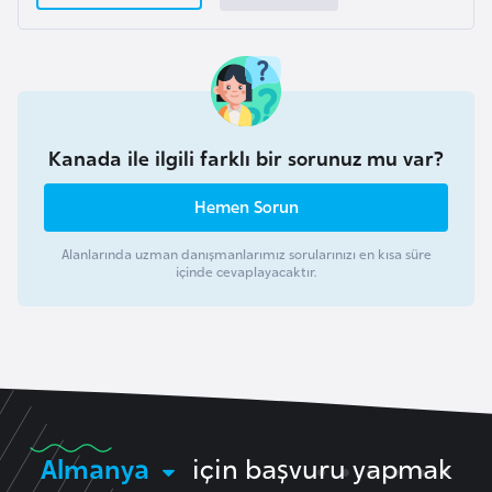
r
i
y
e
t
Kanada ile ilgili farklı bir sorunuz mu var?
i
Hemen Sorun
C
Alanlarında uzman danışmanlarımız sorularınızı en kısa süre
e
içinde cevaplayacaktır.
z
a
y
i
r
Almanya
için başvuru yapmak
C