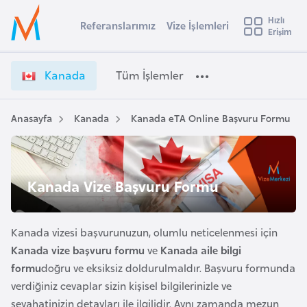
u
Hızlı
s
Referanslarımız
Vize İşlemleri
Başvuru yapmak istediğiniz ülkeyi seçin
Erişim
K
İ
Üye
t
Ülke Seçimi
a
Girişi
r
n
l
Kanada
Tüm İşlemler
a
a
l
e
d
y
a
Anasayfa
Kanada
Kanada eTA Online Başvuru Formu
t
a
V
i
i
z
A
e
ş
Kanada Vize Başvuru Formu
v
İ
u
i
ş
s
l
Kanada vizesi başvurunuzun, olumlu neticelenmesi için
m
t
e
Kanada vize başvuru formu
ve
Kanada aile bilgi
u
m
formu
doğru ve eksiksiz doldurulmaldır. Başvuru formunda
r
l
verdiğiniz cevaplar sizin kişisel bilgilerinizle ve
y
e
seyahatinizin detayları ile ilgilidir. Aynı zamanda mezun