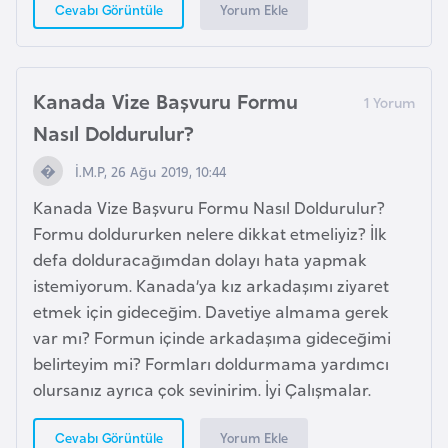
Yorum Ekle
Cevabı Görüntüle
F
a
s
o
Kanada Vize Başvuru Formu
Nasıl Doldurulur?
Ç
İ.M.P, 26 Ağu 2019, 10:44
a
d
Kanada Vize Başvuru Formu Nasıl Doldurulur?
Formu doldururken nelere dikkat etmeliyiz? İlk
defa dolduracağımdan dolayı hata yapmak
Ç
istemiyorum. Kanada’ya kız arkadaşımı ziyaret
e
etmek için gideceğim. Davetiye almama gerek
k
var mı? Formun içinde arkadaşıma gideceğimi
C
belirteyim mi? Formları doldurmama yardımcı
u
olursanız ayrıca çok sevinirim. İyi Çalışmalar.
m
h
Yorum Ekle
Cevabı Görüntüle
u