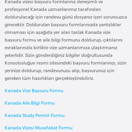
Kanada vizesi başvuru formlarınız deneyimli ve
a
profesyonel Kanada uzmanlarımız tarafından
r
doldurulacağı için randevu günü dosyanız içeri sorunsuzca
u
girecektir. Doldurulan başvuru formlarınızda yanlışlıklar
s
olmaması için aşağıda yer alan taslak Kanada vize
başvuru formu ve aile bilgi formunu doldurup, çıktılarını
B
evraklarınızla birlikte vize uzmanlarımıza ulaştırmanız
e
yeterlidir. Sizin gönderdiğiniz bilgiler doğrultusunda
l
Konsolosluğun resmi sitesindeki başvuru formlarınızı, sizin
ç
yerinize doldurup, randevunuzu alıp, başvurunuz için
i
gereken tüm hazırlıkları gerçekleştirebiliriz.
k
Kanada Vize Başvuru Formu
a
Kanada Aile Bilgi Formu
B
Kanada Study Permit Formu
e
n
Kanada Vizesi Muvafakat Formu