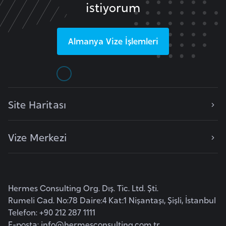
i
istiyorum
b
u
Almanya
Vize İşlemleri
t
i
Ç
i
Site Haritası
n
Vize Merkezi
D
a
n
i
Hermes Consulting Org. Dış. Tic. Ltd. Şti.
m
Rumeli Cad. No:78 Daire:4 Kat:1 Nişantaşı, Şişli, İstanbul
a
Telefon: +90 212 287 1111
r
E-posta:
info@hermesconsulting.com.tr