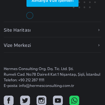
Almanya
Vize İşlemleri
r
i
y
e
Site Haritası
t
i
Vize Merkezi
C
e
z
a
Hermes Consulting Org. Dış. Tic. Ltd. Şti.
Rumeli Cad. No:78 Daire:4 Kat:1 Nişantaşı, Şişli, İstanbul
y
Telefon: +90 212 287 1111
i
E-posta:
info@hermesconsulting.com.tr
r
C