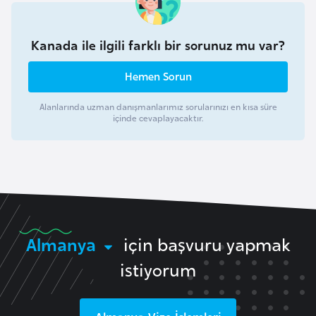
F
a
Kanada ile ilgili farklı bir sorunuz mu var?
s
o
Hemen Sorun
Ç
Alanlarında uzman danışmanlarımız sorularınızı en kısa süre
içinde cevaplayacaktır.
a
d
Ç
e
k
Almanya
için başvuru yapmak
C
u
istiyorum
m
h
u