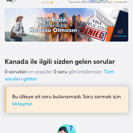
l
g
a
r
i
s
t
a
Kanada ile ilgili sizden gelen sorular
n
0 sorudan
en popüler
0 soru
görüntüleniyor.
Tüm
soruları göster
B
u
Bu ülkeye ait soru bulanamadı. Soru sormak için
r
tıklayınız.
k
i
n
a