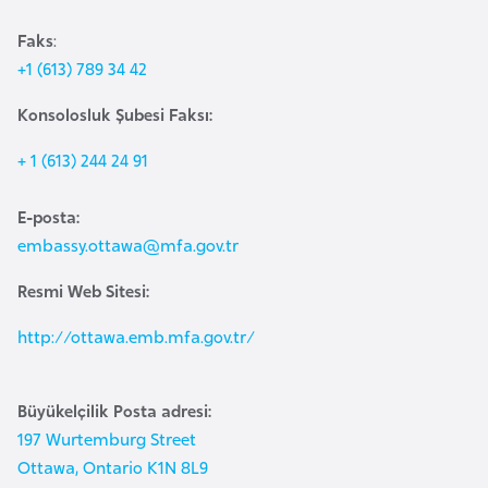
a
r
i
Faks
:
+1 (613) 789 34 42
A
z
Konsolosluk Şubesi Faksı:
e
r
+ 1 (613) 244 24 91
b
a
E-posta:
y
embassy.ottawa@mfa.gov.tr
c
Resmi Web Sitesi:
a
n
http://ottawa.emb.mfa.gov.tr/
B
Büyükelçilik Posta adresi:
a
197 Wurtemburg Street
h
Ottawa, Ontario K1N 8L9
r