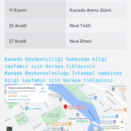
i
n
11 Kasım
Kanada Anma Günü
25 Aralık
Noel Tatili
B
o
27 Aralık
Noel Ertesi
s
n
a
Kanada büyükelçiliği hakkında bilgi
H
sayfamız için buraya tıklayınız
e
Kanada Başkonsolosluğu İstanbul hakkında
r
bilgi sayfamız için buraya tıklayınız
s
e
k
B
u