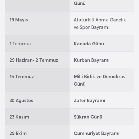
Günü
a
r
19 Mayıs
Atatürk'ü Anma Gençlik
u
ve Spor Bayramı
s
1 Temmuz
Kanada Günü
B
e
29 Haziran- 2 Temmuz
Kurban Bayramı
l
ç
15 Temmuz
Milli Birlik ve Demokrasi
i
Günü
k
a
30 Ağustos
Zafer Bayramı
B
23 Kasım
Şükran Günü
e
n
29 Ekim
Cumhuriyet Bayramı