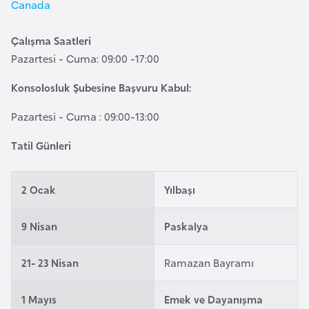
Canada
e
y
Çalışma Saatleri
n
Pazartesi - Cuma: 09:00 -17:00
B
Konsolosluk Şubesine Başvuru Kabul:
a
Pazartesi - Cuma : 09:00-13:00
n
g
Tatil Günleri
l
a
2 Ocak
Yılbaşı
d
e
9 Nisan
Paskalya
ş
21- 23 Nisan
Ramazan Bayramı
B
e
1 Mayıs
Emek ve Dayanışma
l