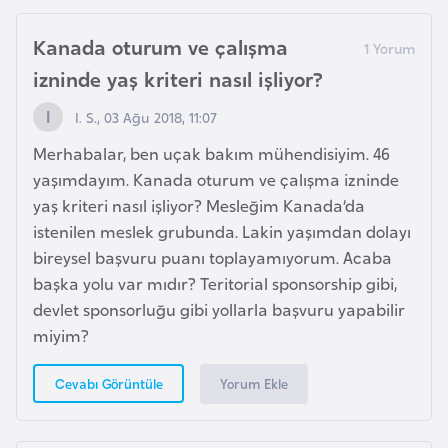
r
Kanada oturum ve çalışma
i
izninde yaş kriteri nasıl işliyor?
y
e
I. S., 03 Ağu 2018, 11:07
t
Merhabalar, ben uçak bakım mühendisiyim. 46
i
yaşımdayım. Kanada oturum ve çalışma izninde
yaş kriteri nasıl işliyor? Mesleğim Kanada’da
C
istenilen meslek grubunda. Lakin yaşımdan dolayı
e
bireysel başvuru puanı toplayamıyorum. Acaba
z
başka yolu var mıdır? Teritorial sponsorship gibi,
a
devlet sponsorluğu gibi yollarla başvuru yapabilir
y
miyim?
i
r
Yorum Ekle
Cevabı Görüntüle
C