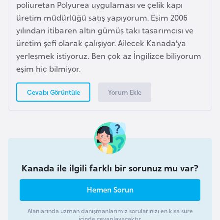
poliuretan Polyurea uygulaması ve çelik kapı
k
üretim müdürlüğü satış yapıyorum. Eşim 2006
a
yılından itibaren altın gümüş takı tasarımcısı ve
üretim şefi olarak çalışıyor. Ailecek Kanada’ya
D
yerleşmek istiyoruz. Ben çok az İngilizce biliyorum
e
eşim hiç bilmiyor.
m
o
Yorum Ekle
Cevabı Görüntüle
k
r
a
t
i
k
Kanada ile ilgili farklı bir sorunuz mu var?
K
o
Hemen Sorun
n
Alanlarında uzman danışmanlarımız sorularınızı en kısa süre
g
içinde cevaplayacaktır.