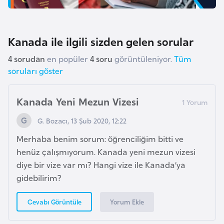
F
a
s
Kanada ile ilgili sizden gelen sorular
o
4 sorudan
en popüler
4 soru
görüntüleniyor.
Tüm
soruları göster
Ç
a
Kanada Yeni Mezun Vizesi
d
G. Bozacı, 13 Şub 2020, 12:22
Ç
Merhaba benim sorum: öğrenciliğim bitti ve
e
henüz çalışmıyorum. Kanada yeni mezun vizesi
k
diye bir vize var mı? Hangi vize ile Kanada’ya
C
gidebilirim?
u
m
Yorum Ekle
Cevabı Görüntüle
h
u