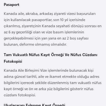
e
Pasaport
y
Kanada aile, akraba, arkadaş ziyareti vizesi başvuruları
n
için kullanılacak pasaportlar, son 10 yıl içerisinde
çıkarılmış, ziyaretçinin Kanada seyahati dönüşü sonrası en
B
az 6 ay geçerliliği olan ve vize basım işlemlerinin
a
gerçekleşebilmesi için yan yana en az 2 boş sayfası
n
bulunan, deforme olmamış olmalıdır.
g
Tam Vukuatlı Nüfus Kayıt Örneği Ve Nüfus Cüzdanı
l
a
Fotokopisi
d
Kanada Aile Birleşimi Vize işlemlerinde bulunacak kişi
e
adına güncel tarihli, aile ve ikamet etmekte olduğu adres
ş
bilgilerini içerecek şekilde düzenlenmiş tam vukuatlı nüfus
kayıt örneği ve ön ve arka yüz bilgilerini gösterir nüfus
B
cüzdanı fotokopisi.
e
Uluslararası Evlenme Kayıt Örneği
l