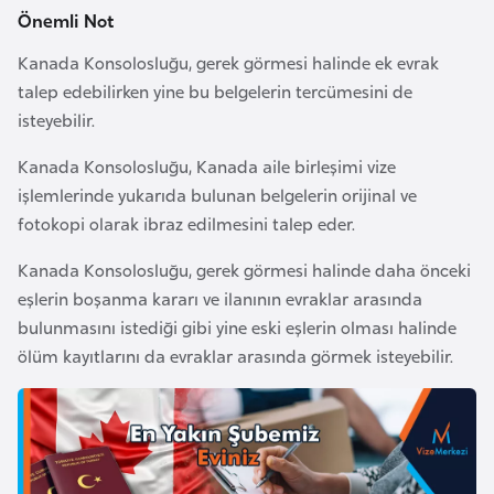
l
Önemli Not
g
Kanada Konsolosluğu, gerek görmesi halinde ek evrak
a
talep edebilirken yine bu belgelerin tercümesini de
r
isteyebilir.
i
s
Kanada Konsolosluğu, Kanada aile birleşimi vize
t
işlemlerinde yukarıda bulunan belgelerin orijinal ve
a
fotokopi olarak ibraz edilmesini talep eder.
n
Kanada Konsolosluğu, gerek görmesi halinde daha önceki
eşlerin boşanma kararı ve ilanının evraklar arasında
B
bulunmasını istediği gibi yine eski eşlerin olması halinde
u
ölüm kayıtlarını da evraklar arasında görmek isteyebilir.
r
k
i
n
a