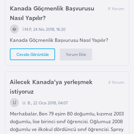
i
Kanada Göçmenlik Başvurusu
b
Nasıl Yapılır?
u
t
İ.M.P, 24 Nis 2018, 16:20
i
Kanada Göçmenlik Başvurusu Nasıl Yapılır?
Ç
Yorum Ekle
Cevabı Görüntüle
i
n
Ailecek Kanada’ya yerleşmek
D
istiyoruz
a
n
U. B., 22 Oca 2018, 04:07
i
Merhabalar, Ben 79 eşim 80 doğumlu, kızımız 2003
m
doğumlu, lise birinci sınıf öğrencisi. Oğlumuz 2008
a
doğumlu ve ilkokul dördüncü sınıf öğrencisi. Sprey
r