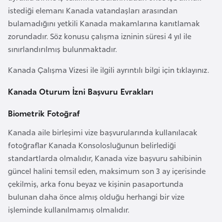
a
r
istediği elemanı Kanada vatandaşları arasından
i
bulamadığını yetkili Kanada makamlarına kanıtlamak
A
zorundadır. Söz konusu çalışma izninin süresi 4 yıl ile
z
sınırlandırılmış bulunmaktadır.
e
Kanada Çalışma Vizesi ile ilgili ayrıntılı bilgi için tıklayınız.
r
b
Kanada Oturum İzni Başvuru Evrakları
a
y
Biometrik Fotoğraf
c
Kanada aile birleşimi vize başvurularında kullanılacak
a
fotoğraflar Kanada Konsolosluğunun belirlediği
n
standartlarda olmalıdır, Kanada vize başvuru sahibinin
güncel halini temsil eden, maksimum son 3 ay içerisinde
B
çekilmiş, arka fonu beyaz ve kişinin pasaportunda
a
bulunan daha önce almış olduğu herhangi bir vize
h
işleminde kullanılmamış olmalıdır.
r