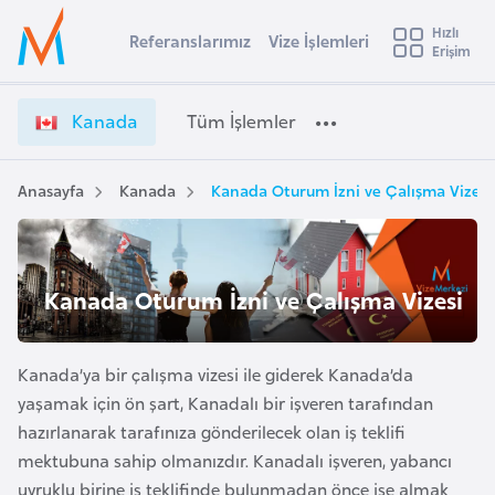
u
Hızlı
s
Referanslarımız
Vize İşlemleri
Başvuru yapmak istediğiniz ülkeyi seçin
Erişim
K
İ
Üye
t
Ülke Seçimi
a
Girişi
r
n
l
Kanada
Tüm İşlemler
a
a
l
e
d
y
a
Anasayfa
Kanada
Kanada Oturum İzni ve Çalışma Vizesi
t
a
V
i
i
z
A
e
ş
Kanada Oturum İzni ve Çalışma Vizesi
v
İ
u
i
ş
s
l
Kanada’ya bir çalışma vizesi ile giderek Kanada’da
m
t
e
yaşamak için ön şart, Kanadalı bir işveren tarafından
u
m
hazırlanarak tarafınıza gönderilecek olan iş teklifi
r
l
mektubuna sahip olmanızdır. Kanadalı işveren, yabancı
y
e
uyruklu birine iş teklifinde bulunmadan önce işe almak