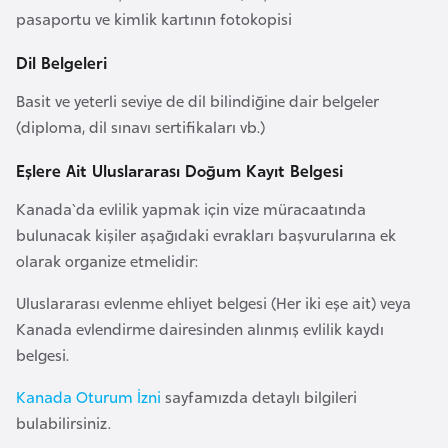
i
pasaportu ve kimlik kartının fotokopisi
n
Dil Belgeleri
B
Basit ve yeterli seviye de dil bilindiğine dair belgeler
o
(diploma, dil sınavı sertifikaları vb.)
s
n
Eşlere Ait Uluslararası Doğum Kayıt Belgesi
a
Kanada`da evlilik yapmak için vize müracaatında
H
bulunacak kişiler aşağıdaki evrakları başvurularına ek
e
olarak organize etmelidir:
r
s
Uluslararası evlenme ehliyet belgesi (Her iki eşe ait) veya
e
Kanada evlendirme dairesinden alınmış evlilik kaydı
k
belgesi.
Kanada Oturum İzni
sayfamızda detaylı bilgileri
B
bulabilirsiniz.
u