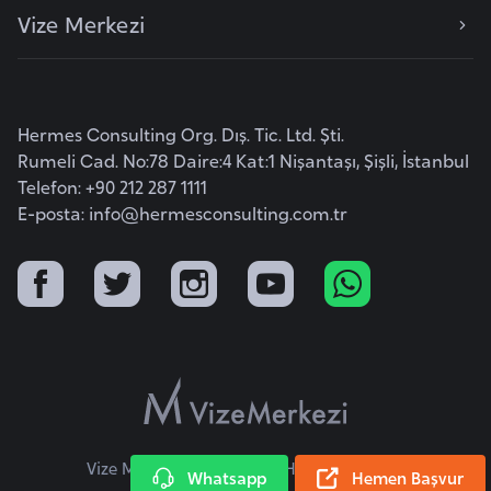
Vize Merkezi
e
n
i
s
Hermes Consulting Org. Dış. Tic. Ltd. Şti.
t
Rumeli Cad. No:78 Daire:4 Kat:1 Nişantaşı, Şişli, İstanbul
a
Telefon: +90 212 287 1111
n
E-posta:
info@hermesconsulting.com.tr
E
s
t
o
n
y
a
Vize Merkezi © 2026 Tüm Hakları Saklıdır.
Whatsapp
Hemen Başvur