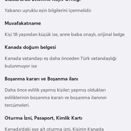
a
Yabancı uyruklu eşin bilgilerini içermelidir.
r
u
Muvafakatname
s
Kişi 18 yaşından küçük ise, anne baba onaylı, orijinal belge
Kanada doğum belgesi
B
e
Kanada vatandaşı eş daha önceden Türk vatandaşlığı
l
bulunmuyor ise
ç
i
Boşanma kararı ve Boşanma ilanı
k
Daha önce evlilik yapmış kişiler; yapmış oldukları
a
evliliklerinin boşanma kararı ve boşanma ilanının
tercümeleri.
B
e
Oturma İzni, Pasaport, Kimlik Kartı
n
Kanada’daki eşe ait oturma izni, Kişinin Kanada