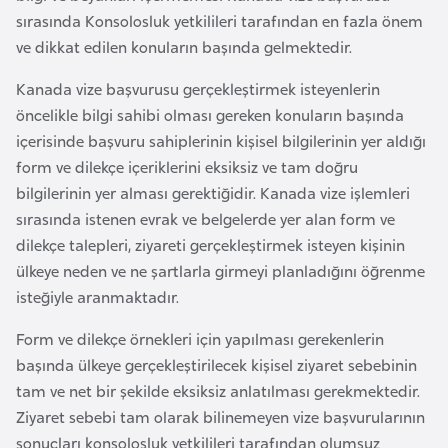
a
r
sırasında Konsolosluk yetkilileri tarafından en fazla önem
i
ve dikkat edilen konuların başında gelmektedir.
A
Kanada vize başvurusu gerçekleştirmek isteyenlerin
z
öncelikle bilgi sahibi olması gereken konuların başında
e
içerisinde başvuru sahiplerinin kişisel bilgilerinin yer aldığı
r
form ve dilekçe içeriklerini eksiksiz ve tam doğru
b
bilgilerinin yer alması gerektiğidir. Kanada vize işlemleri
a
sırasında istenen evrak ve belgelerde yer alan form ve
y
dilekçe talepleri, ziyareti gerçekleştirmek isteyen kişinin
c
ülkeye neden ve ne şartlarla girmeyi planladığını öğrenme
a
isteğiyle aranmaktadır.
n
Form ve dilekçe örnekleri için yapılması gerekenlerin
B
başında ülkeye gerçekleştirilecek kişisel ziyaret sebebinin
a
tam ve net bir şekilde eksiksiz anlatılması gerekmektedir.
h
Ziyaret sebebi tam olarak bilinemeyen vize başvurularının
r
sonuçları konsolosluk yetkilileri tarafından olumsuz