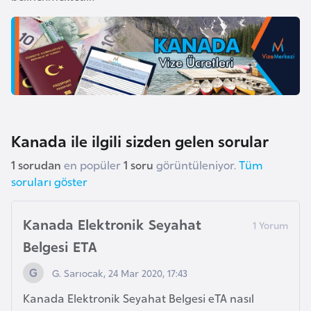
a
r
u
s
B
e
Kanada ile ilgili sizden gelen sorular
l
1 sorudan
en popüler
1 soru
görüntüleniyor.
Tüm
ç
soruları göster
i
k
a
Kanada Elektronik Seyahat
Belgesi ETA
B
G. Sarıocak, 24 Mar 2020, 17:43
e
n
Kanada Elektronik Seyahat Belgesi eTA nasıl