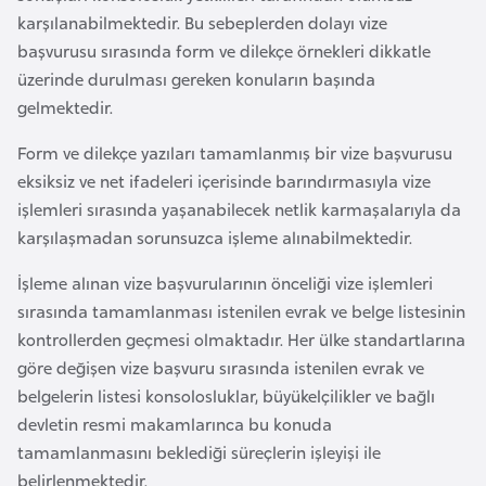
e
karşılanabilmektedir. Bu sebeplerden dolayı vize
y
başvurusu sırasında form ve dilekçe örnekleri dikkatle
n
üzerinde durulması gereken konuların başında
gelmektedir.
B
Form ve dilekçe yazıları tamamlanmış bir vize başvurusu
a
eksiksiz ve net ifadeleri içerisinde barındırmasıyla vize
n
işlemleri sırasında yaşanabilecek netlik karmaşalarıyla da
g
karşılaşmadan sorunsuzca işleme alınabilmektedir.
l
a
İşleme alınan vize başvurularının önceliği vize işlemleri
d
sırasında tamamlanması istenilen evrak ve belge listesinin
e
kontrollerden geçmesi olmaktadır. Her ülke standartlarına
ş
göre değişen vize başvuru sırasında istenilen evrak ve
belgelerin listesi konsolosluklar, büyükelçilikler ve bağlı
devletin resmi makamlarınca bu konuda
B
tamamlanmasını beklediği süreçlerin işleyişi ile
e
belirlenmektedir.
l