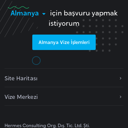
l
Almanya
için başvuru yapmak
g
a
istiyorum
r
i
s
Almanya
Vize İşlemleri
t
a
n
Site Haritası
B
u
r
Vize Merkezi
k
i
n
a
Hermes Consulting Org. Dış. Tic. Ltd. Şti.