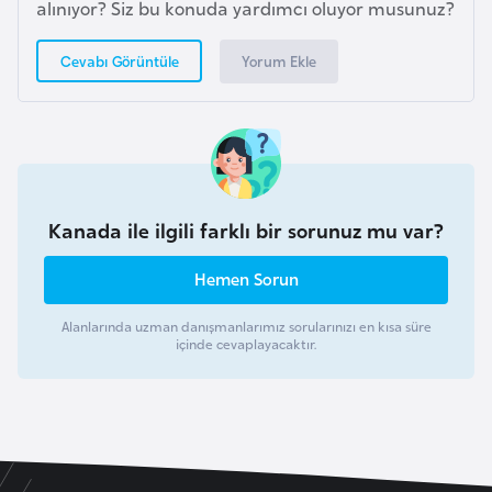
i
alınıyor? Siz bu konuda yardımcı oluyor musunuz?
n
Yorum Ekle
Cevabı Görüntüle
B
o
s
n
a
Kanada ile ilgili farklı bir sorunuz mu var?
H
e
Hemen Sorun
r
s
Alanlarında uzman danışmanlarımız sorularınızı en kısa süre
içinde cevaplayacaktır.
e
k
B
u