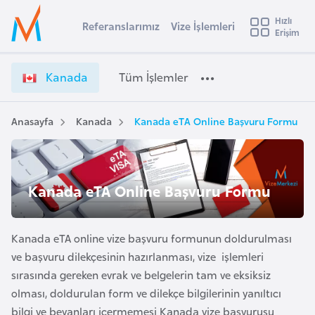
u
Hızlı
s
Referanslarımız
Vize İşlemleri
Başvuru yapmak istediğiniz ülkeyi seçin
Erişim
K
İ
Üye
t
Ülke Seçimi
a
Girişi
r
n
l
Kanada
Tüm İşlemler
a
a
l
e
d
y
a
Anasayfa
Kanada
Kanada eTA Online Başvuru Formu
t
a
V
i
i
z
A
e
ş
Kanada eTA Online Başvuru Formu
v
İ
u
i
ş
s
l
Kanada eTA online vize başvuru formunun doldurulması
m
t
e
ve başvuru dilekçesinin hazırlanması, vize işlemleri
u
m
sırasında gereken evrak ve belgelerin tam ve eksiksiz
r
l
olması, doldurulan form ve dilekçe bilgilerinin yanıltıcı
y
e
bilgi ve beyanları içermemesi Kanada vize başvurusu