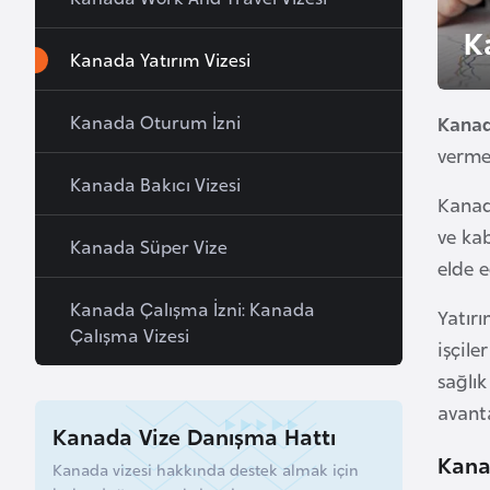
u
K
r
Kanada Yatırım Vizesi
y
a
Kanada Oturum İzni
Kanad
verme
A
Kanada Bakıcı Vizesi
z
Kanad
e
ve kab
Kanada Süper Vize
r
elde e
b
Kanada Çalışma İzni: Kanada
a
Yatırı
Çalışma Vizesi
y
işçile
c
sağlık
a
avanta
n
Kanada Vize Danışma Hattı
Kana
Kanada vizesi hakkında destek almak için
B