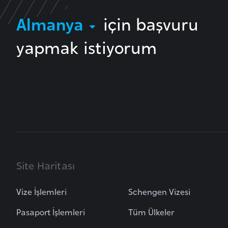
Almanya
için başvuru
B
u
yapmak istiyorum
l
g
a
r
i
s
t
a
n
Site Haritası
B
Vize İşlemleri
Schengen Vizesi
u
Pasaport İşlemleri
Tüm Ülkeler
r
k