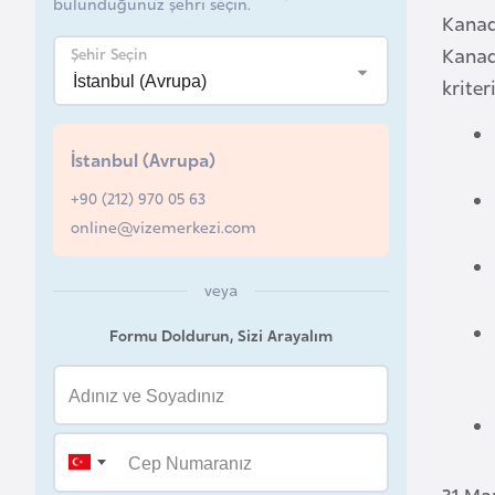
bulunduğunuz şehri seçin.
Kanad
a
Kanada
Şehir Seçin
h
r
kriter
e
y
İstanbul (Avrupa)
n
+90 (212) 970 05 63
online@vizemerkezi.com
B
a
veya
n
g
Formu Doldurun, Sizi Arayalım
l
a
d
e
ş
31 Ma