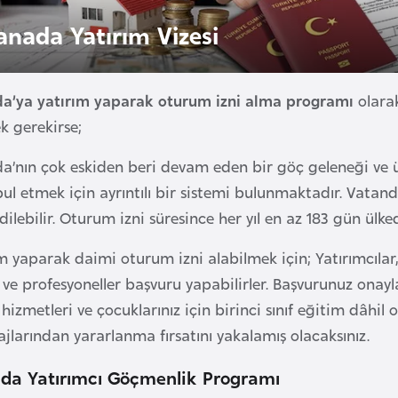
anada Yatırım Vizesi
a’ya yatırım yaparak oturum izni alma programı
olarak
k gerekirse;
a’nın çok eskiden beri devam eden bir göç geleneği ve ü
ul etmek için ayrıntılı bir sistemi bulunmaktadır. Vatand
dilebilir. Oturum izni süresince her yıl en az 183 gün ü
m yaparak daimi oturum izni alabilmek için; Yatırımcılar, g
r ve profesyoneller başvuru yapabilirler. Başvurunuz onay
 hizmetleri ve çocuklarınız için birinci sınıf eğitim dâh
jlarından yararlanma fırsatını yakalamış olacaksınız.
da Yatırımcı Göçmenlik Programı