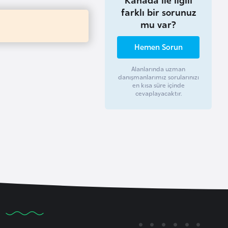
farklı bir sorunuz
mu var?
Hemen Sorun
Alanlarında uzman
danışmanlarımız sorularınızı
en kısa süre içinde
cevaplayacaktır.