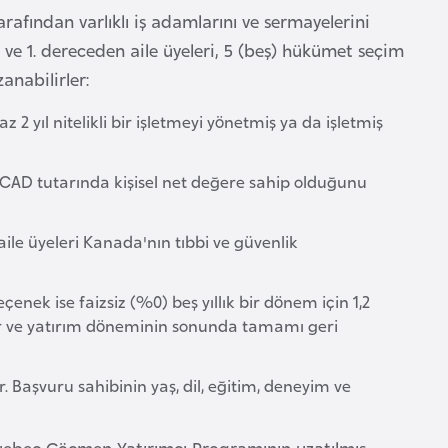
fından varlıklı iş adamlarını ve sermayelerini
ve 1. dereceden aile üyeleri, 5 (beş) hükümet seçim
anabilirler:
az 2 yıl nitelikli bir işletmeyi yönetmiş ya da işletmiş
n CAD tutarında kişisel net değere sahip olduğunu
le üyeleri Kanada'nın tıbbi ve güvenlik
nek ise faizsiz (%0) beş yıllık bir dönem için 1,2
dir ve yatırım döneminin sonunda tamamı geri
Başvuru sahibinin yaş, dil, eğitim, deneyim ve
Quebec Göçmen Yatırımcı Programının uzatılmış