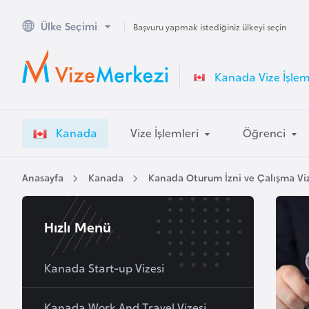
Ülke Seçimi
A
Başvuru yapmak istediğiniz ülkeyi seçin
v
u
Kanada Vize İşlem
s
t
r
Kanada
Vize İşlemleri
Öğrenci
a
l
y
Anasayfa
Kanada
Kanada Oturum İzni ve Çalışma Viz
a
Hızlı Menü
A
v
u
Kanada Start-up Vizesi
s
t
Kanada Work And Travel Vizesi