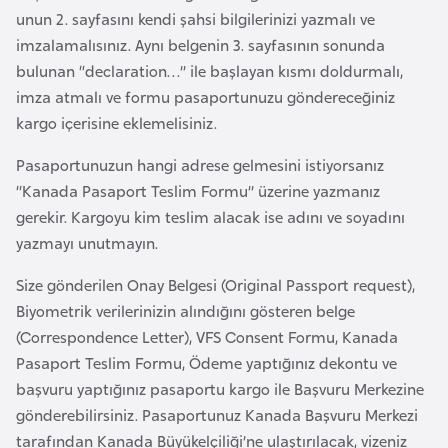
unun 2. sayfasını kendi şahsi bilgilerinizi yazmalı ve
a
imzalamalısınız. Aynı belgenin 3. sayfasının sonunda
r
bulunan “declaration…” ile başlayan kısmı doldurmalı,
u
imza atmalı ve formu pasaportunuzu göndereceğiniz
s
kargo içerisine eklemelisiniz.
B
Pasaportunuzun hangi adrese gelmesini istiyorsanız
e
“Kanada Pasaport Teslim Formu” üzerine yazmanız
l
gerekir. Kargoyu kim teslim alacak ise adını ve soyadını
ç
yazmayı unutmayın.
i
Size gönderilen Onay Belgesi (Original Passport request),
k
Biyometrik verilerinizin alındığını gösteren belge
a
(Correspondence Letter), VFS Consent Formu, Kanada
Pasaport Teslim Formu, Ödeme yaptığınız dekontu ve
B
başvuru yaptığınız pasaportu kargo ile Başvuru Merkezine
e
gönderebilirsiniz. Pasaportunuz Kanada Başvuru Merkezi
n
tarafından Kanada Büyükelçiliği’ne ulaştırılacak, vizeniz