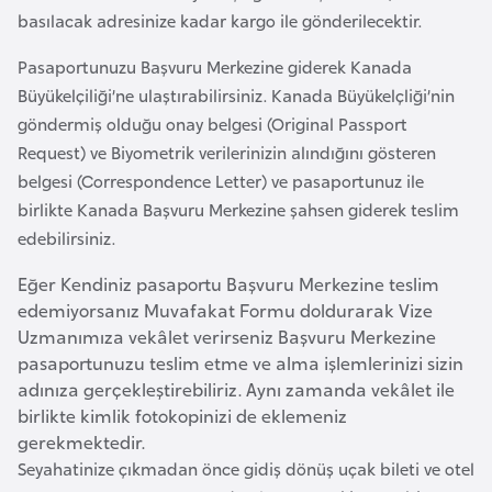
i
basılacak adresinize kadar kargo ile gönderilecektir.
n
Pasaportunuzu Başvuru Merkezine giderek Kanada
Büyükelçiliği’ne ulaştırabilirsiniz. Kanada Büyükelçliği’nin
B
göndermiş olduğu onay belgesi (Original Passport
o
Request) ve Biyometrik verilerinizin alındığını gösteren
s
belgesi (Correspondence Letter) ve pasaportunuz ile
n
birlikte Kanada Başvuru Merkezine şahsen giderek teslim
a
edebilirsiniz.
H
e
Eğer Kendiniz pasaportu Başvuru Merkezine teslim
r
edemiyorsanız Muvafakat Formu doldurarak Vize
s
Uzmanımıza vekâlet verirseniz Başvuru Merkezine
e
pasaportunuzu teslim etme ve alma işlemlerinizi sizin
k
adınıza gerçekleştirebiliriz. Aynı zamanda vekâlet ile
birlikte kimlik fotokopinizi de eklemeniz
gerekmektedir.
B
Seyahatinize çıkmadan önce gidiş dönüş uçak bileti ve otel
u