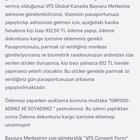
e
vermiş olduğunuz VFS Global Kanada Başvuru Merkezine
y
adresine gönderebilirsiniz. Vizenizin pasaportunuza
n
yapıştırılıp adresinize gelmesi için, aşağıdaki banka
hesabına kişi başı 932,50 TL ödeme yapıp, ödeme
dekontunu kargo içerisine eklemeniz gerekir.
B
Pasaportunuzu, parmak izi verdiğiniz merkeze
a
gönderiyorsanız ve biometrik randevunuzun ardından size
n
verilen sticker duruyorsa, kişi başı yalnızca 632 TL havale
g
yapmanız yeterli olacaktır. Bu sticker genelde parmak izi
l
verdiğiniz gün pasaportunuzun arkasına
a
yapıştırılmaktadır.
d
e
Ödemeyi yaparken açıklama kısmına mutlaka “GW1000-
ş
ADINIZ VE SOYADINIZ ” yazmalısınız. Bu işlemi yaptıktan
sonra Ödeme dekontunu kargo içerisine eklemeyi
B
unutmayın!
e
Başvuru Merkezinin size gönderdiği “VFS Consent Form”
l