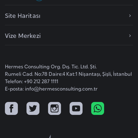
F
a
Site Haritası
s
o
Vize Merkezi
Ç
a
d
Hermes Consulting Org. Dış. Tic. Ltd. Şti.
Rumeli Cad. No:78 Daire:4 Kat:1 Nişantaşı, Şişli, İstanbul
Ç
Telefon: +90 212 287 1111
E-posta:
info@hermesconsulting.com.tr
e
k
C
u
m
h
u