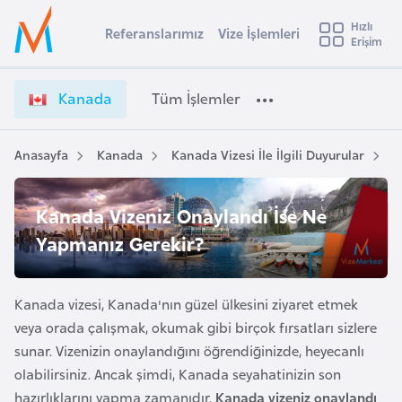
u
Hızlı
s
Referanslarımız
Vize İşlemleri
Başvuru yapmak istediğiniz ülkeyi seçin
Erişim
İ
Üye
t
Ülke Seçimi
Girişi
r
l
Kanada
Tüm İşlemler
a
l
e
y
Anasayfa
Kanada
Kanada Vizesi İle İlgili Duyurular
K
t
a
i
Kanada Vizeniz Onaylandı İse Ne
A
ş
Yapmanız Gerekir?
v
u
i
s
Kanada vizesi, Kanada'nın güzel ülkesini ziyaret etmek
m
t
veya orada çalışmak, okumak gibi birçok fırsatları sizlere
u
sunar. Vizenizin onaylandığını öğrendiğinizde, heyecanlı
r
olabilirsiniz. Ancak şimdi, Kanada seyahatinizin son
y
hazırlıklarını yapma zamanıdır.
Kanada vizeniz onaylandı