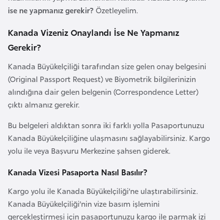
a
ise ne yapmanız gerekir?
Özetleyelim.
Kanada Vizeniz Onaylandı İse Ne Yapmanız
A
z
Gerekir?
e
Kanada Büyükelçiliği tarafından size gelen onay belgesini
r
(Original Passport Request) ve Biyometrik bilgilerinizin
b
alındığına dair gelen belgenin (Correspondence Letter)
a
çıktı almanız gerekir.
y
c
Bu belgeleri aldıktan sonra iki farklı yolla Pasaportunuzu
a
Kanada Büyükelçiliğine ulaşmasını sağlayabilirsiniz. Kargo
n
yolu ile veya Başvuru Merkezine şahsen giderek.
Kanada Vizesi Pasaporta Nasıl Basılır?
B
a
Kargo yolu ile Kanada Büyükelçiliği’ne ulaştırabilirsiniz.
h
Kanada Büyükelçiliği’nin vize basım işlemini
r
gerçekleştirmesi için pasaportunuzu kargo ile parmak izi