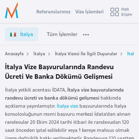
u
Hızlı
s
Referanslarımız
Vize İşlemleri
Başvuru yapmak istediğiniz ülkeyi seçin
Erişim
İ
Üye
t
Ülke Seçimi
Girişi
r
l
İtalya
Tüm İşlemler
a
l
e
y
Anasayfa
İtalya
İtalya Vizesi İle İlgili Duyurular
İtaly
t
a
İtalya Vize Başvurularında Randevu
i
Ücreti Ve Banka Dökümü Gelişmesi
A
ş
v
İtalya yetkili acentası İDATA,
İtalya vize başvurularında
u
i
randevu ücreti ve banka dökümü gelişmesi
hakkında
s
açıklama yayınlamıştır.
İtalya vize
başvurularında İtalya
m
t
konsolosluğunun resmi başvuru merkezi İdata’dan alınan
u
randevular 20 Ekim 2024 tarihi itibari ile randevudan 120
r
saat önceden iptal edilebilir veya 1 kereye mahsus olmak
y
üzere değişiklik hakkı verilmektedir. Randevuya 120 saatten