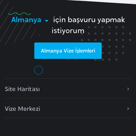
e
y
Almanya
için başvuru yapmak
n
istiyorum
B
a
Almanya
Vize İşlemleri
n
g
l
a
d
Site Haritası
e
ş
Vize Merkezi
B
e
l