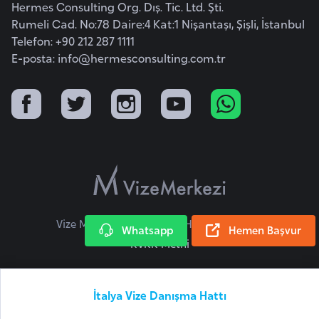
Hermes Consulting Org. Dış. Tic. Ltd. Şti.
a
Rumeli Cad. No:78 Daire:4 Kat:1 Nişantaşı, Şişli, İstanbul
r
Telefon: +90 212 287 1111
u
E-posta:
info@hermesconsulting.com.tr
s
B
e
l
ç
i
k
Vize Merkezi © 2026 Tüm Hakları Saklıdır.
a
Whatsapp
Hemen Başvur
KVKK Metni
B
e
İtalya Vize Danışma Hattı
n