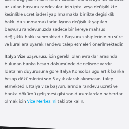
a
az kalan başvuru randevuları için iptal veya değişiklikte
kesinlikle ücret iadesi yapılmamakla birlikte değişiklik
A
hakkı da sunmamaktadır. Ayrıca değişiklik yapılan
z
başvuru randevunuzda sadece bir kereye mahsus
e
değişiklik hakkı sunmaktadır. Başvuru sahiplerinin bu süre
r
ve kurallara uyarak randevu talep etmeleri önerilmektedir.
b
İtalya Vize başvurusu
için gerekli olan evraklar arasında
a
bulunan banka hesap dökümünde de gelişme vardır.
y
İdata’nın duyurusuna göre İtalya Konsolosluğu artık banka
c
hesap dökümlerini son 6 aylık olarak alınmasını talep
a
etmektedir. İtalya vize başvurularında randevu ücreti ve
n
banka dökümü gelişmesi gibi son durumlardan haberdar
olmak için
Vize Merkezi'ni
takipte kalın.
B
a
h
r