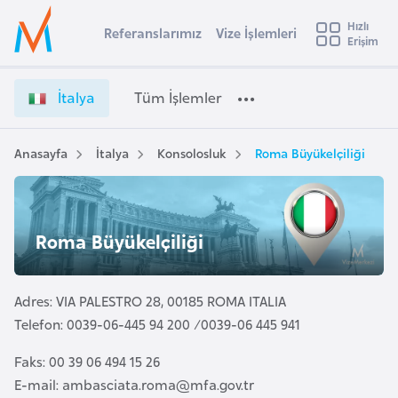
u
Hızlı
s
Referanslarımız
Vize İşlemleri
Başvuru yapmak istediğiniz ülkeyi seçin
Erişim
İ
İ
Üye
t
Ülke Seçimi
t
Girişi
r
a
l
İtalya
Tüm İşlemler
a
l
l
e
y
y
a
Anasayfa
İtalya
Konsolosluk
Roma Büyükelçiliği
t
a
V
i
i
z
A
e
ş
Roma Büyükelçiliği
v
İ
u
i
ş
s
l
Adres: VIA PALESTRO 28, 00185 ROMA ITALIA
m
t
e
Telefon: 0039-06-445 94 200 /0039-06 445 941
u
m
r
Faks: 00 39 06 494 15 26
l
y
e
E-mail:
ambasciata.roma@mfa.gov.tr