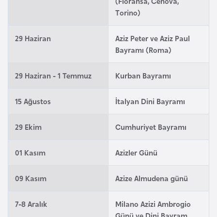
(Floransa, Cenova,
a
Torino)
r
u
29 Haziran
Aziz Peter ve Aziz Paul
s
Bayramı (Roma)
29 Haziran - 1 Temmuz
Kurban Bayramı
B
e
15 Ağustos
İtalyan Dini Bayramı
l
ç
29 Ekim
Cumhuriyet Bayramı
i
k
01 Kasım
Azizler Günü
a
09 Kasım
Azize Almudena günü
B
e
7-8 Aralık
Milano Azizi Ambrogio
n
Günü ve Dini Bayram