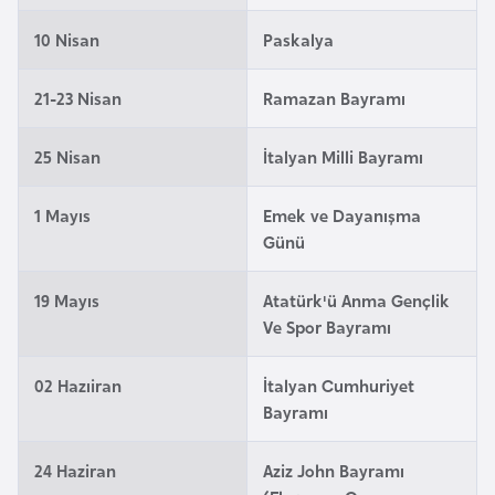
e
10 Nisan
Paskalya
y
n
21-23 Nisan
Ramazan Bayramı
B
25 Nisan
İtalyan Milli Bayramı
a
n
1 Mayıs
Emek ve Dayanışma
g
Günü
l
a
19 Mayıs
Atatürk'ü Anma Gençlik
d
Ve Spor Bayramı
e
ş
02 Hazıiran
İtalyan Cumhuriyet
Bayramı
B
e
24 Haziran
Aziz John Bayramı
l