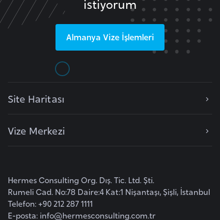
istiyorum
F
a
s
Almanya
Vize İşlemleri
o
Ç
a
Site Haritası
d
Vize Merkezi
Ç
e
k
C
Hermes Consulting Org. Dış. Tic. Ltd. Şti.
u
Rumeli Cad. No:78 Daire:4 Kat:1 Nişantaşı, Şişli, İstanbul
m
Telefon: +90 212 287 1111
h
E-posta:
info@hermesconsulting.com.tr
u