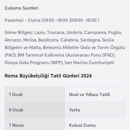
a
r
Çalışma Saatleri
i
A
Pazartesi - Cuma (09:00 -18:00 )(09:00 -18:00 )
z
Görev Bölgesi: Lazio, Toscana, Umbria, Campania, Puglia,
e
Abruzzo, Molise, Basilicata, Calabria, Sardegna, Sicilia
r
Bölgeleri ve Malta, Birleşmiş Milletler Gıda ve Tarım Örgütü
b
(FAO), BM Tarımsal Kalkınma Uluslararası Fonu (IFAD),
a
Dünya Gıda Programı (WFP), San Marino Cumhuriyeti
y
c
Roma Büyükelçiliği Tatil Günleri 2024
a
n
1 Ocak
Noel ve Yılbaşı Tatili
B
6 Ocak
Yortu
a
h
7 Nisan
Kutsal Cuma
r