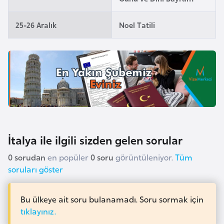
i
n
25-26 Aralık
Noel Tatili
B
o
s
n
a
H
e
r
İtalya ile ilgili sizden gelen sorular
s
0 sorudan
en popüler
0 soru
görüntüleniyor.
Tüm
e
soruları göster
k
Bu ülkeye ait soru bulanamadı. Soru sormak için
B
tıklayınız.
u