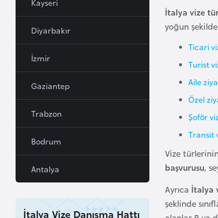
Kayseri
İtalya vize tür
a
h
yoğun şekilde 
Diyarbakır
r
Ticari vi
e
İzmir
y
Turist vi
n
Aile ziya
Gaziantep
Özel ziy
B
Trabzon
Şoför viz
a
n
Transit 
Bodrum
g
Vize türlerini
l
başvurusu
, s
a
Antalya
d
Ayrıca
İtalya 
e
şeklinde sınıf
ş
İtalya Vize Danışma Hattı
olanlar B ya d