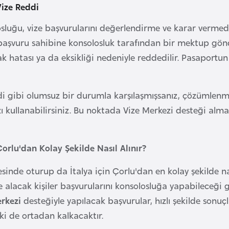
Vize Reddi
osluğu, vize başvurularını değerlendirme ve karar vermede 
başvuru sahibine konsolosluk tarafından bir mektup gönder
ak hatası ya da eksikliği nedeniyle reddedilir. Pasaportun 
di gibi olumsuz bir durumla karşılaşmışsanız, çözümlenm
ızı kullanabilirsiniz. Bu noktada Vize Merkezi desteği alm
Çorlu'dan Kolay Şekilde Nasıl Alınır?
sinde oturup da İtalya için Çorlu'dan en kolay şekilde nas
 alacak kişiler başvurularını konsolosluğa yapabileceği gi
erkezi
desteğiyle yapılacak başvurular, hızlı şekilde sonu
ki de ortadan kalkacaktır.