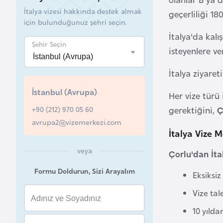
İtalya vizesi hakkında destek almak
geçerliliği 18
B
için bulunduğunuz şehri seçin.
e
İtalya'da kal
l
Şehir Seçin
isteyenlere ve
a
r
İtalya ziyare
u
İstanbul (Avrupa)
s
Her vize türü 
+90 (212) 970 05 60
gerektiğini,
Ç
avrupa2@vizemerkezi.com
B
İtalya Vize 
e
l
veya
Çorlu'dan İta
ç
Formu Doldurun, Sizi Arayalım
Eksiksiz
i
k
Vize tal
a
10 yılda