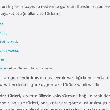
leri
kişilerin başvuru nedenine göre sınıflandırılmıştır. He
ziyaret ettiği ülke vize türlerini;
ze,
zesi,
reti vizesi,
aret vizesi,
esi,
vize
şeklinde sınıflandırmıştır.
n kategorilendirilmiş olması, evrak hazırlığı konusunda d
eyahat nedenine göre uygun vize türüne yapılmalıdır.
vize türleri
, kişilerin ülkede kalış süresine bağlı olarak dör
landırılan vize türleri, bazı kriterlere göre oluşturulmuştu
a C Tipi İtalya vizesi başvurusu yapmalıdır. Bu vize türü