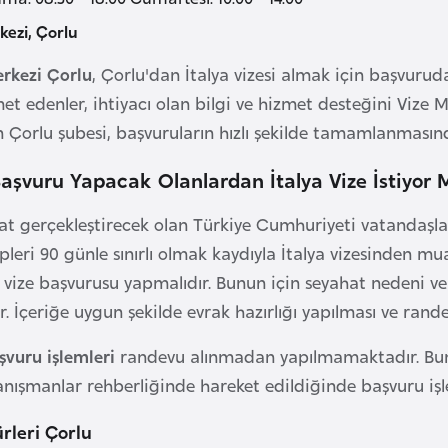
kezi, Çorlu
erkezi Çorlu
, Çorlu'dan İtalya vizesi almak için başvuru
t edenler, ihtiyacı olan bilgi ve hizmet desteğini Vize M
an Çorlu şubesi, başvuruların hızlı şekilde tamamlanmasınd
aşvuru Yapacak Olanlardan İtalya Vize İstiyor 
hat gerçekleştirecek olan Türkiye Cumhuriyeti vatandaşlar
leri 90 günle sınırlı olmak kaydıyla İtalya vizesinden mu
 vize başvurusu yapmalıdır. Bunun için seyahat nedeni ve
r. İçeriğe uygun şekilde evrak hazırlığı yapılması ve rand
şvuru işlemleri
randevu alınmadan yapılmamaktadır. Bun
Danışmanlar rehberliğinde hareket edildiğinde başvuru işle
ürleri Çorlu