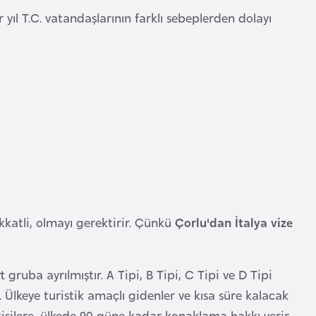
r yıl T.C. vatandaşlarının farklı sebeplerden dolayı
ikkatli, olmayı gerektirir. Çünkü
Çorlu'dan İtalya vize
t gruba ayrılmıştır. A Tipi, B Tipi, C Tipi ve D Tipi
r. Ülkeye turistik amaçlı gidenler ve kısa süre kalacak
 kişilere, ülkede 90 güne kadar konaklama hakkı verir,