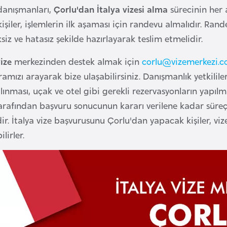
anışmanları,
Çorlu'dan İtalya vizesi alma
sürecinin her 
kişiler, işlemlerin ilk aşaması için randevu almalıdır. Ran
ksiz ve hatasız şekilde hazırlayarak teslim etmelidir.
ize
merkezinden destek almak için
corlu@vizemerkezi.
mızı arayarak bize ulaşabilirsiniz. Danışmanlık yetkilile
ınması, uçak ve otel gibi gerekli rezervasyonların yapıl
arafından başvuru sonucunun kararı verilene kadar süre
r. İtalya vize başvurusunu Çorlu'dan yapacak kişiler, viz
lirler.