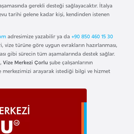
aşamasında gerekli desteği sağlayacaktır. İtalya
devu tarihi gelene kadar kişi, kendinden istenen
com
adresimize yazabilir ya da
+90 850 460 15 30
ri, vize türüne göre uygun evrakların hazırlanması,
ması gibi sürecin tüm aşamalarında destek sağlar.
ç,
Vize Merkezi Çorlu
şube çalışanlarının
e merkezimizi arayarak istediği bilgi ve hizmet