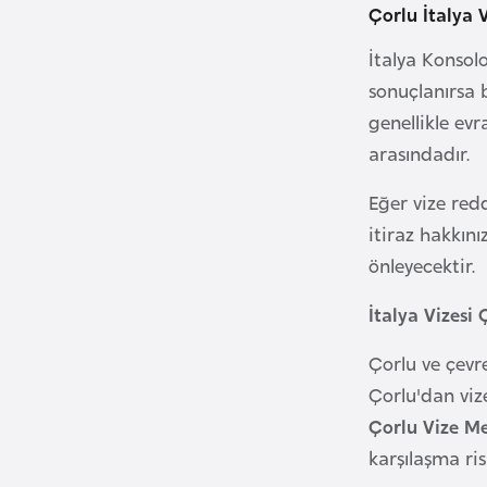
Çorlu İtalya 
B
İtalya Konsol
u
sonuçlanırsa 
l
genellikle evr
g
arasındadır.
a
r
Eğer vize red
i
itiraz hakkın
s
önleyecektir.
t
a
İtalya Vizesi 
n
Çorlu ve çevre
Çorlu'dan vize
B
Çorlu Vize M
u
karşılaşma ris
r
k