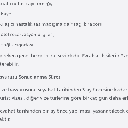
atlı nüfus kayıt örneği,
l kaydı,
bulaşıcı hastalık taşımadığına dair sağlık raporu,
otel rezervasyon bilgileri,
sağlık sigortası.
ereken genel belgeler bu şekildedir. Evraklar kişilerin öz
erebilir.
aşvurusu Sonuçlanma Süresi
a vize başvurusunu seyahat tarihinden 3 ay öncesine kadar
Turist vizesi, diğer vize türlerine göre birkaç gün daha er
seyahat tarihinden bir ay önce yapılması, yaşanabilece
ktır.