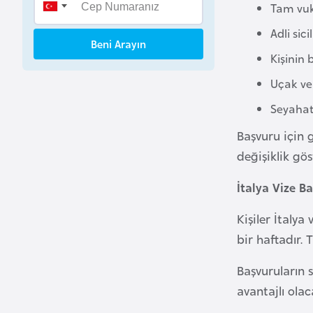
Tam vuku
B
e
Adli sici
Beni Arayın
n
Kişinin 
i
Uçak ve 
n
Seyahat 
B
Başvuru için g
o
değişiklik göst
s
n
İtalya Vize B
a
H
Kişiler İtaly
e
bir haftadır. 
r
Başvuruların 
s
e
avantajlı olaca
k