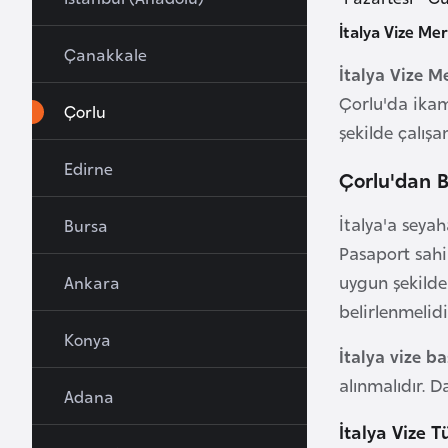
u
İtalya Vize Mer
r
Çanakkale
y
İtalya Vize M
a
Çorlu'da ikame
Çorlu
şekilde çalış
A
Edirne
Çorlu'dan B
z
e
İtalya'a seya
Bursa
r
Pasaport sahip
b
uygun şekilde
Ankara
a
belirlenmelidi
y
c
Konya
İtalya vize ba
a
alınmalıdır. 
n
Adana
İtalya Vize T
B