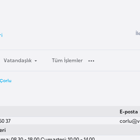
İl
ri
Vatandaşlık
Tüm İşlemler
 Çorlu
E-posta
50 37
corlu@v
eri
ma: 08.30 - 18.00 Cumartesi: 10.00 - 14.00