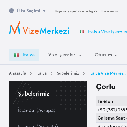
Ülke Seçimi
A
Başvuru yapmak istediğiniz ülkeyi seçin
v
u
İtalya Vize İşlemle
s
t
r
İtalya
Vize İşlemleri
Oturum
a
l
y
Anasayfa
İtalya
Şubelerimiz
İtalya Vize Merkezi,
a
Çorlu
Şubelerimiz
A
Telefon
v
+90 (282) 255 
u
İstanbul (Avrupa)
s
Çalışma Saatl
t
İstanbul (Anadolu)
Pazartesi - Cu