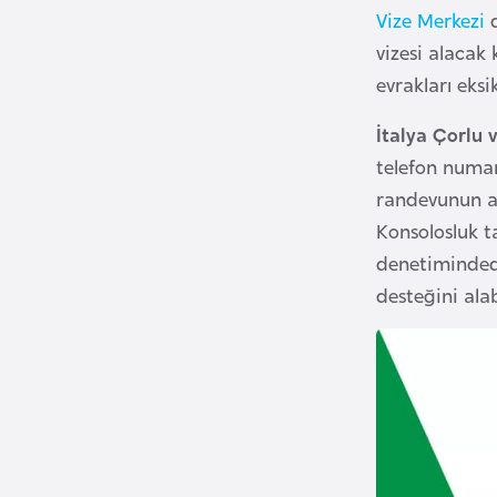
Vize Merkezi
d
i
vizesi alacak 
n
evrakları eksi
a
F
İtalya Çorlu v
a
telefon numara
s
randevunun al
o
Konsolosluk t
denetimindedi
Ç
desteğini alabi
a
d
Ç
e
k
C