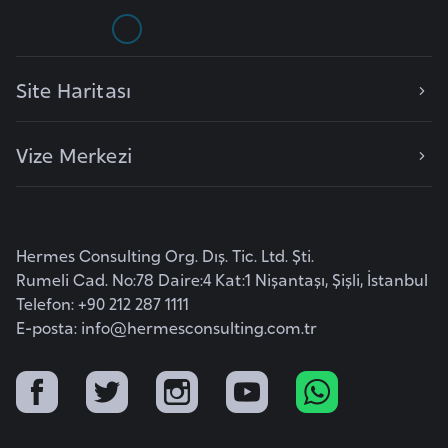
e
n
i
Site Haritası
s
t
Vize Merkezi
a
n
E
Hermes Consulting Org. Dış. Tic. Ltd. Şti.
s
Rumeli Cad. No:78 Daire:4 Kat:1 Nişantaşı, Şişli, İstanbul
t
Telefon: +90 212 287 1111
o
E-posta:
info@hermesconsulting.com.tr
n
y
a