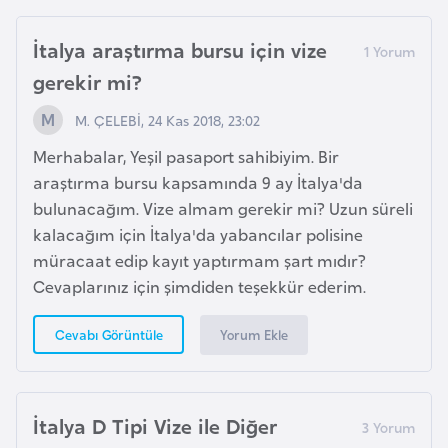
i
b
İtalya araştırma bursu için vize
u
gerekir mi?
t
i
M. ÇELEBİ, 24 Kas 2018, 23:02
Merhabalar, Yeşil pasaport sahibiyim. Bir
Ç
araştırma bursu kapsamında 9 ay İtalya'da
i
bulunacağım. Vize almam gerekir mi? Uzun süreli
n
kalacağım için İtalya'da yabancılar polisine
müracaat edip kayıt yaptırmam şart mıdır?
D
Cevaplarınız için şimdiden teşekkür ederim.
a
n
Yorum Ekle
Cevabı Görüntüle
i
m
a
İtalya D Tipi Vize ile Diğer
r