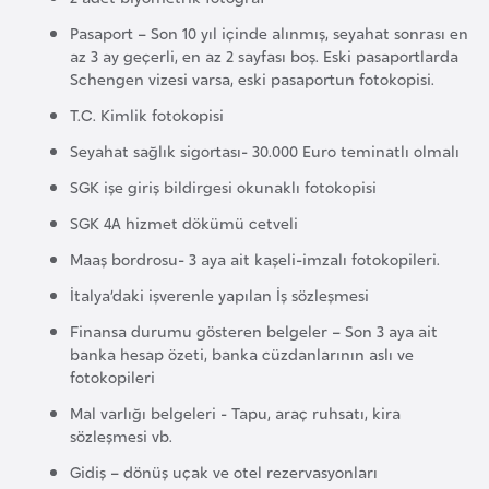
a
r
Pasaport – Son 10 yıl içinde alınmış, seyahat sonrası en
i
az 3 ay geçerli, en az 2 sayfası boş. Eski pasaportlarda
A
Schengen vizesi varsa, eski pasaportun fotokopisi.
z
T.C. Kimlik fotokopisi
e
Seyahat sağlık sigortası- 30.000 Euro teminatlı olmalı
r
b
SGK işe giriş bildirgesi okunaklı fotokopisi
a
SGK 4A hizmet dökümü cetveli
y
Maaş bordrosu- 3 aya ait kaşeli-imzalı fotokopileri.
c
İtalya’daki işverenle yapılan İş sözleşmesi
a
n
Finansa durumu gösteren belgeler – Son 3 aya ait
banka hesap özeti, banka cüzdanlarının aslı ve
fotokopileri
B
Mal varlığı belgeleri - Tapu, araç ruhsatı, kira
a
sözleşmesi vb.
h
Gidiş – dönüş uçak ve otel rezervasyonları
r