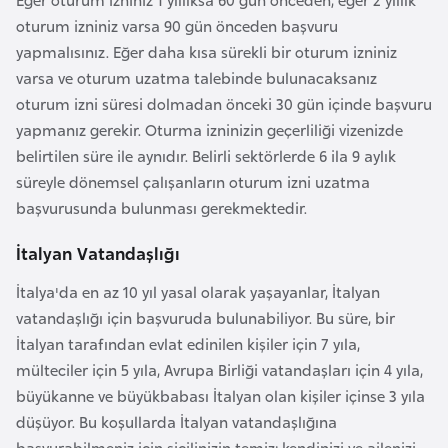
F
oturum izniniz varsa 90 gün önceden başvuru
a
yapmalısınız. Eğer daha kısa sürekli bir oturum izniniz
s
varsa ve oturum uzatma talebinde bulunacaksanız
o
oturum izni süresi dolmadan önceki 30 gün içinde başvuru
yapmanız gerekir. Oturma izninizin geçerliliği vizenizde
Ç
belirtilen süre ile aynıdır. Belirli sektörlerde 6 ila 9 aylık
a
süreyle dönemsel çalışanların oturum izni uzatma
d
başvurusunda bulunması gerekmektedir.
İtalyan Vatandaşlığı
Ç
e
İtalya'da en az 10 yıl yasal olarak yaşayanlar, İtalyan
k
vatandaşlığı için başvuruda bulunabiliyor. Bu süre, bir
C
İtalyan tarafından evlat edinilen kişiler için 7 yıla,
u
mülteciler için 5 yıla, Avrupa Birliği vatandaşları için 4 yıla,
m
büyükanne ve büyükbabası İtalyan olan kişiler içinse 3 yıla
h
düşüyor. Bu koşullarda İtalyan vatandaşlığına
u
başvurabilmeniz için sicilinizin temiz; kendinizi ve ailenizi