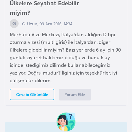
Ülkelere Seyahat Edebilir
k
miyim?
a
G. Uzun, 09 Ara 2016, 14:34
D
Merhaba Vize Merkezi, İtalya'dan aldığım D tipi
e
oturma vizesi (multi giriş) ile İtalya'dan, diğer
m
ülkelere gidebilir miyim? Bazı yerlerde 6 ay için 90
o
günlük ziyaret hakkımız olduğu ve bunu 6 ay
k
içinde istediğimiz dilimde kullanabileceğimiz
r
yazıyor. Doğru mudur? İlginiz için teşekkürler, iyi
a
çalışmalar dilerim.
t
i
Yorum Ekle
Cevabı Görüntüle
k
K
o
n
g