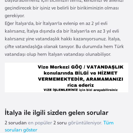
r
geçindirecek bir işiniz ve belirli bir birikiminizin olması
i
gerekiyor.
y
Eğer İtalya'da, bir İtalyan'la evlenip en az 2 yıl evli
e
kalırsanız, İtalya dışında da bir İtalyan'la en az 3 yıl evli
t
kalırsanız yine vatandaşlık hakkı kazanıyorsunuz. İtalya,
i
çifte vatandaşlığa olanak tanıyor. Bu durumda hem Türk
vatandaşı olup hem İtalyan vatandaşı olunabiliyor.
C
e
z
a
y
i
r
İtalya ile ilgili sizden gelen sorular
2 sorudan
en popüler
2 soru
görüntüleniyor.
Tüm
C
soruları göster