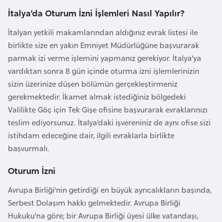
e
İtalya’da Oturum İzni İşlemleri Nasıl Yapılır?
y
İtalyan yetkili makamlarından aldığınız evrak listesi ile
n
birlikte size en yakın Emniyet Müdürlüğüne başvurarak
parmak izi verme işlemini yapmanız gerekiyor. İtalya’ya
B
vardıktan sonra 8 gün içinde oturma izni işlemlerinizin
a
sizin üzerinize düşen bölümün gerçekleştirmeniz
n
gerekmektedir. İkamet almak istediğiniz bölgedeki
g
Valilikte Göç için Tek Gişe ofisine başvurarak evraklarınızı
l
teslim ediyorsunuz. İtalya’daki işvereniniz de aynı ofise sizi
a
istihdam edeceğine dair, ilgili evraklarla birlikte
d
başvurmalı.
e
ş
Oturum İzni
Avrupa Birliği’nin getirdiği en büyük ayrıcalıkların başında,
B
Serbest Dolaşım hakkı gelmektedir. Avrupa Birliği
e
Hukuku’na göre; bir Avrupa Birliği üyesi ülke vatandaşı,
l