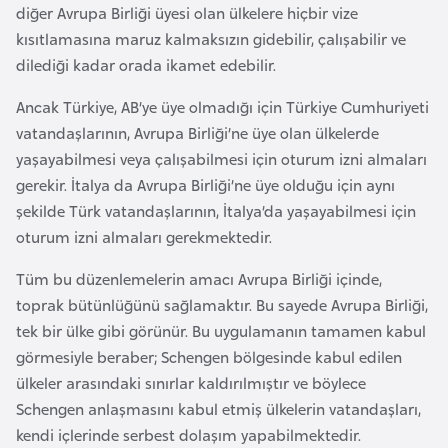
diğer Avrupa Birliği üyesi olan ülkelere hiçbir vize
a
kısıtlamasına maruz kalmaksızın gidebilir, çalışabilir ve
r
dilediği kadar orada ikamet edebilir.
u
s
Ancak Türkiye, AB’ye üye olmadığı için Türkiye Cumhuriyeti
vatandaşlarının, Avrupa Birliği’ne üye olan ülkelerde
yaşayabilmesi veya çalışabilmesi için oturum izni almaları
B
gerekir. İtalya da Avrupa Birliği’ne üye olduğu için aynı
e
şekilde Türk vatandaşlarının, İtalya’da yaşayabilmesi için
l
oturum izni almaları gerekmektedir.
ç
i
Tüm bu düzenlemelerin amacı Avrupa Birliği içinde,
k
toprak bütünlüğünü sağlamaktır. Bu sayede Avrupa Birliği,
a
tek bir ülke gibi görünür. Bu uygulamanın tamamen kabul
görmesiyle beraber; Schengen bölgesinde kabul edilen
B
ülkeler arasındaki sınırlar kaldırılmıştır ve böylece
e
Schengen anlaşmasını kabul etmiş ülkelerin vatandaşları,
n
kendi içlerinde serbest dolaşım yapabilmektedir.