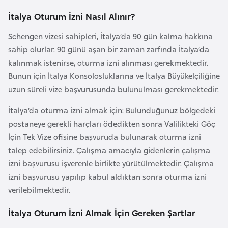
i
İtalya Oturum İzni Nasıl Alınır?
n
Schengen vizesi sahipleri, İtalya’da 90 gün kalma hakkına
B
sahip olurlar. 90 günü aşan bir zaman zarfında İtalya’da
o
kalınmak istenirse, oturma izni alınması gerekmektedir.
s
Bunun için İtalya Konsolosluklarına ve İtalya Büyükelçiliğine
n
uzun süreli vize başvurusunda bulunulması gerekmektedir.
a
İtalya’da oturma izni almak için: Bulunduğunuz bölgedeki
H
postaneye gerekli harçları ödedikten sonra Valilikteki Göç
e
İçin Tek Vize ofisine başvuruda bulunarak oturma izni
r
talep edebilirsiniz. Çalışma amacıyla gidenlerin çalışma
s
izni başvurusu işverenle birlikte yürütülmektedir. Çalışma
e
izni başvurusu yapılıp kabul aldıktan sonra oturma izni
k
verilebilmektedir.
B
İtalya Oturum İzni Almak İçin Gereken Şartlar
u