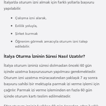
İtalya’da oturum izni almak için farklı yollarla başvuru
l
yapılabilir.
g
a
Çalışma izni alarak,
r
Evlilik yoluyla,
i
Şirket kurmak
s
t
Öğrenim görmek amacıyla oturum izni talep
a
edilebilir.
n
İtalya Oturma İzninin Süresi Nasıl Uzatılır?
İtalya oturum izniniz süresi dolmadan önceki 60 gün
B
içinde uzatma başvurusunun yapılması gerekmektedir.
u
Oturum izni uzatma müracaatından yaklaşık 7 ay sonra
r
başvuru sahibi bir mektupla parmak izi verme işlemi için
k
çağrılır. Parmak izi verme işleminden en fazla 60 gün
i
içinde oturum kartı teslim edilmektedir.
n
a
Eğer oturum izniniz 1 yıllıksa 60 gün önceden, eğer 2 yıllık