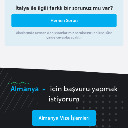
o
İtalya ile ilgili farklı bir sorunuz mu var?
Hemen Sorun
B
u
Alanlarında uzman danışmanlarımız sorularınızı en kısa süre
l
içinde cevaplayacaktır.
g
a
r
i
s
t
Almanya
için başvuru yapmak
a
n
istiyorum
E
Almanya
Vize İşlemleri
r
m