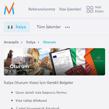
u
Hızlı
s
Referanslarımız
Vize İşlemleri
Başvuru yapmak istediğiniz ülkeyi seçin
Erişim
İ
İ
Üye
t
Ülke Seçimi
t
Girişi
r
a
l
İtalya
Tüm İşlemler
a
l
l
e
y
y
a
Anasayfa
İtalya
Oturum
t
a
V
i
i
z
A
e
ş
Oturum
v
İ
u
i
ş
s
l
İtalya Oturum Vizesi İçin Gerekli Belgeler
m
t
e
u
Uzun süreli vize başvuru formu
m
r
l
Vize talep dilekçesi
y
e
2 adet biyometrik fotoğraf