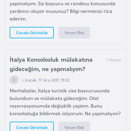
yapmalıyım. Siz başvuru ve randevu konusunda
F
yardımcı oluyor musunuz? Bilgi vermenizi rica
a
ederim.
s
o
Yorum Ekle
Cevabı Görüntüle
Ç
a
İtalya Konsolosluk mülakatına
d
gideceğim, ne yapmalıyım?
Ç
i. koçak, 17 Ara 2017, 19:32
e
Merhabalar, İtalya turistik vize başvurusunda
k
bulundum ve mülakata gideceğim. Otel
C
rezervasyonumda değişiklik yaptım. Bunu
u
konsolosluğa bildirmek istiyorum. Ne yapmalıyım?
m
h
Yorum Ekle
Cevabı Görüntüle
u