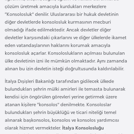
a
r
çözüm üretmek amacıyla kurdukları merkezlere
i
“Konsolosluk” denilir. Uluslararası bir hukuk devletinin
A
diğer devletlerde konsolosluk kurmasının mecburi
z
olmadığı ifade edilmektedir. Ancak devletler diğer
e
devletler karşısındaki çıkarlarını ve diğer ülkelerde ikamet
r
eden vatandaşlarının haklarını korumak amacıyla
b
konsolosluk açarlar. Konsoloslukların açılması bulunulan
a
ülke devletinin izni ile mümkün olmaktadır. Aynı zamanda
y
alınan bu izin devletin isteği doğrultusunda kaldırılabilir.
c
İtalya Dışişleri Bakanlığı tarafından gidilecek ülkede
a
bulundukları şehrin mülki amirleri ile temasta bulunarak
n
kendisi için öngörülen görevleri yerine getirmek üzere
atanan kişilere “konsolos” denilmekte. Konsoloslar
B
bulundukları şehrin büyüklüğü ve ticari niteliği temel
a
alınarak başkonsolos, konsolos ve konsolos yardımcısı
h
olarak hizmet vermekteler.
İtalya Konsolosluğu
r