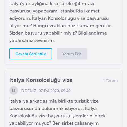
i
İtalya’ya 2 aylığına kısa süreli eğitim vize
n
başvurusu yapacağım. İstanbul’da ikamet
ediyorum. İtalyan Konsolosluğu vize başvurusu
alıyor mu? Hangi evrakları hazırlamam gerekir.
B
Sizden başvuru yapabilir miyiz? Bilgilendirme
o
yaparsanız sevinirim.
s
n
Yorum Ekle
Cevabı Görüntüle
a
H
e
r
İtalya Konsolosluğu vize
s
D.DENİZ, 07 Eyl 2020, 09:40
e
k
İtalya ‘ya arkadaşımla birlikte turistik vize
başvurusunda bulunmak istiyoruz. İtalya
Konsolosluğu vize başvurusu işlemlerini direk
B
yapabiliyor muyuz? Ben şirket çalışanıyım
u