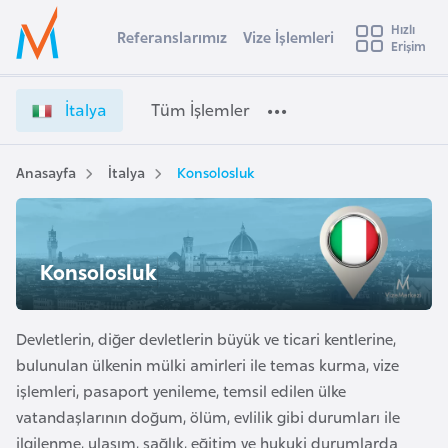
u
Hızlı
s
Referanslarımız
Vize İşlemleri
Başvuru yapmak istediğiniz ülkeyi seçin
Erişim
İ
İ
Üye
t
Ülke Seçimi
t
Girişi
r
a
l
İtalya
Tüm İşlemler
a
l
l
e
y
y
a
Anasayfa
İtalya
Konsolosluk
t
a
V
i
i
z
A
e
ş
Konsolosluk
v
İ
u
i
ş
s
l
Devletlerin, diğer devletlerin büyük ve ticari kentlerine,
m
t
e
bulunulan ülkenin mülki amirleri ile temas kurma, vize
u
m
işlemleri, pasaport yenileme, temsil edilen ülke
r
l
vatandaşlarının doğum, ölüm, evlilik gibi durumları ile
y
e
ilgilenme, ulaşım, sağlık, eğitim ve hukuki durumlarda