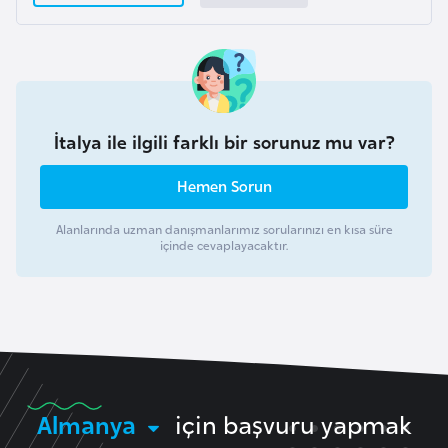
r
i
y
e
t
İtalya ile ilgili farklı bir sorunuz mu var?
i
Hemen Sorun
C
Alanlarında uzman danışmanlarımız sorularınızı en kısa süre
e
içinde cevaplayacaktır.
z
a
y
i
r
Almanya
için başvuru yapmak
C