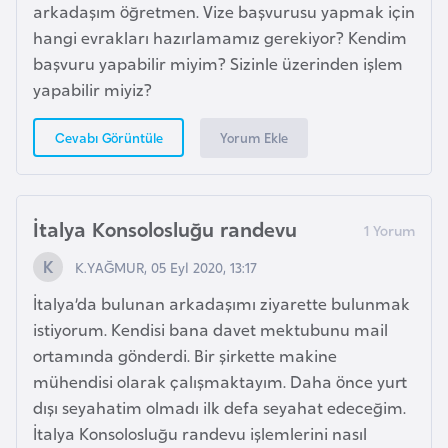
arkadaşım öğretmen. Vize başvurusu yapmak için
l
hangi evrakları hazırlamamız gerekiyor? Kendim
g
başvuru yapabilir miyim? Sizinle üzerinden işlem
a
yapabilir miyiz?
r
i
Yorum Ekle
Cevabı Görüntüle
s
t
a
n
İtalya Konsolosluğu randevu
K.YAĞMUR, 05 Eyl 2020, 13:17
B
İtalya’da bulunan arkadaşımı ziyarette bulunmak
u
istiyorum. Kendisi bana davet mektubunu mail
r
ortamında gönderdi. Bir şirkette makine
k
mühendisi olarak çalışmaktayım. Daha önce yurt
i
dışı seyahatim olmadı ilk defa seyahat edeceğim.
n
İtalya Konsolosluğu randevu işlemlerini nasıl
a