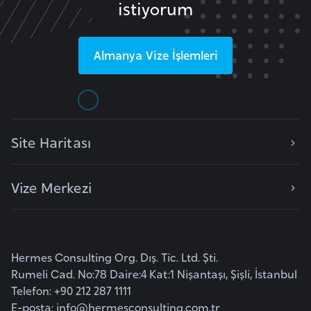
i
istiyorum
b
u
Almanya
Vize İşlemleri
t
i
Ç
i
Site Haritası
n
Vize Merkezi
D
a
n
i
Hermes Consulting Org. Dış. Tic. Ltd. Şti.
m
Rumeli Cad. No:78 Daire:4 Kat:1 Nişantaşı, Şişli, İstanbul
a
Telefon: +90 212 287 1111
r
E-posta:
info@hermesconsulting.com.tr