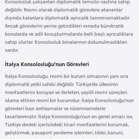
Konsolosluk çalışanları diplomatik temsilci vasfına sahip
e
değildir. Resmi olarak diplomatik görevlere atananlar
y
dışında kalanlara diplomatik ayrıcalık tanınmamaktadır.
n
Ancak görevlerini yerine getirdikleri esnada bürokratik
konularda ve adli kovuşturmalarda belli başlı ayrıcalıklara
B
sahip olurlar. Konsolosluk binalarının dokunulmazlıkları
a
vardır.
n
İtalya Konsolosluğu’nun Görevleri
g
l
İtalya Konsolosluğu, resmi bir kurum olmasının yanı sıra
a
diplomatik yetki sahibi değildir. Türkiye’de ülkesinin
d
menfaatlerini koruyan ve ilerleten, çeşitli resmi süreçleri
e
idame ettiren resmi bir kurumdur. İtalya Konsolosluğu’nun
ş
görevleri bazı antlaşmalar ve nizamnamelerle
tasarlanmıştır. İtalya Konsolosluğu’nun en genel amacı ise,
B
Türkiye devleti içerisindeki ticari menfaatlerini korumak,
e
geliştirmek, pasaport yenileme işlemleri, tıbbi, kanuni,
l