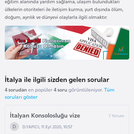
eğitim alanında yardım sağlama, ulaşım bulundukları
a
ülkelerin otoriteleri ile iletişim kurma, yurt dışında ölüm,
r
doğum, ayrılık ve dünyevi olaylarla ilgili olmaktır.
u
s
B
e
l
ç
İtalya ile ilgili sizden gelen sorular
i
k
4 sorudan
en popüler
4 soru
görüntüleniyor.
Tüm
a
soruları göster
B
İtalyan Konsolosluğu vize
e
D.YAPICI, 11 Eyl 2020, 10:57
n