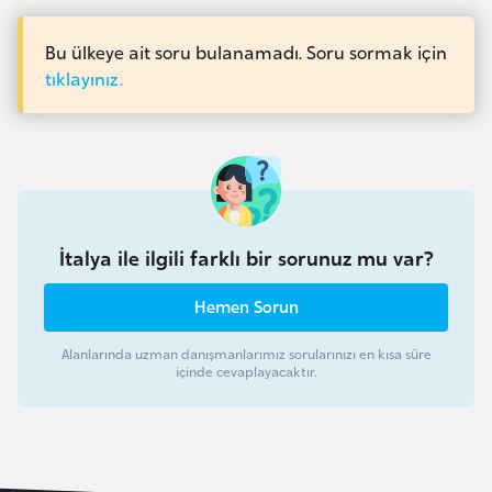
i
n
Bu ülkeye ait soru bulanamadı. Soru sormak için
tıklayınız.
B
o
s
n
a
H
İtalya ile ilgili farklı bir sorunuz mu var?
e
r
Hemen Sorun
s
Alanlarında uzman danışmanlarımız sorularınızı en kısa süre
e
içinde cevaplayacaktır.
k
B
u