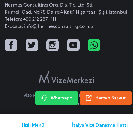
Hermes Consulting Org. Dış. Tic. Ltd. Şti.
F
Rumeli Cad. No:78 Daire:4 Kat:1 Nişantaşı, Şişli, İstanbul
a
Telefon: +90 212 287 1111
s
E-posta:
info@hermesconsulting.com.tr
o
Ç
a
d
Ç
e
k
Vize Merkezi © 2026 Tüm Hakları Saklıdır.
Whatsapp
Hemen Başvur
C
KVKK Metni
u
m
h
Hızlı Menü
İtalya Vize Danışma Hattı
u