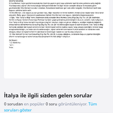
a
r
u
s
B
e
l
ç
i
k
a
İtalya ile ilgili sizden gelen sorular
B
e
0 sorudan
en popüler
0 soru
görüntüleniyor.
Tüm
n
soruları göster