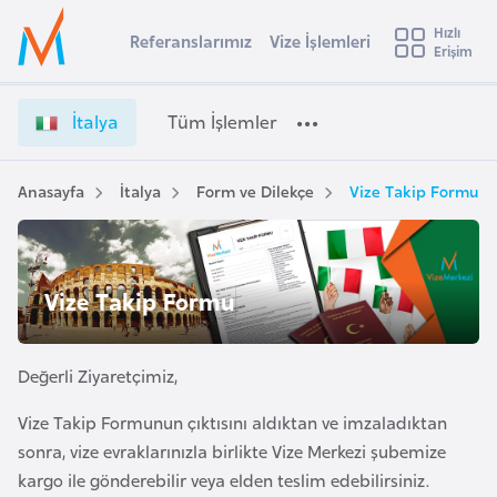
u
Hızlı
s
Referanslarımız
Vize İşlemleri
Başvuru yapmak istediğiniz ülkeyi seçin
Erişim
İ
İ
Üye
t
Ülke Seçimi
t
Girişi
r
a
l
İtalya
Tüm İşlemler
a
l
l
e
y
y
a
Anasayfa
İtalya
Form ve Dilekçe
Vize Takip Formu
t
a
V
i
i
z
A
e
ş
Vize Takip Formu
v
İ
u
i
ş
s
l
Değerli Ziyaretçimiz,
m
t
e
u
Vize Takip Formunun çıktısını aldıktan ve imzaladıktan
m
r
sonra, vize evraklarınızla birlikte Vize Merkezi şubemize
l
y
e
kargo ile gönderebilir veya elden teslim edebilirsiniz.