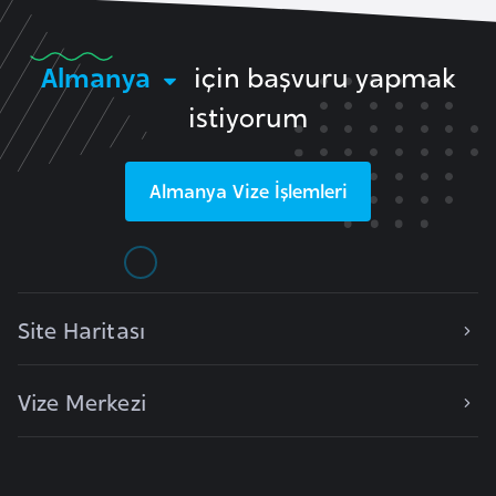
l
g
Almanya
için başvuru yapmak
a
r
istiyorum
i
s
t
Almanya
Vize İşlemleri
a
n
B
Site Haritası
u
r
Vize Merkezi
k
i
n
a