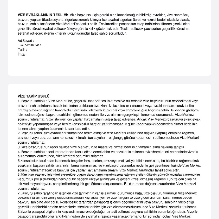
e
y
n
B
a
n
g
l
a
d
e
ş
B
e
l