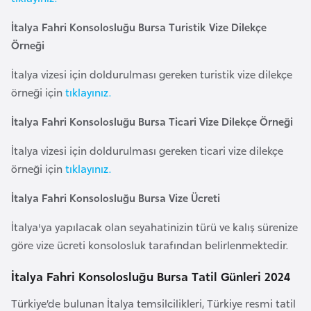
e
İtalya Fahri Konsolosluğu Bursa Turistik Vize Dilekçe
y
Örneği
n
İtalya vizesi için doldurulması gereken turistik vize dilekçe
B
örneği için
tıklayınız.
a
İtalya Fahri Konsolosluğu Bursa Ticari Vize Dilekçe Örneği
n
g
İtalya vizesi için doldurulması gereken ticari vize dilekçe
l
örneği için
tıklayınız.
a
d
İtalya Fahri Konsolosluğu Bursa Vize Ücreti
e
İtalya'ya yapılacak olan seyahatinizin türü ve kalış sürenize
ş
göre vize ücreti konsolosluk tarafından belirlenmektedir.
B
İtalya Fahri Konsolosluğu Bursa Tatil Günleri 2024
e
Türkiye’de bulunan İtalya temsilcilikleri, Türkiye resmi tatil
l