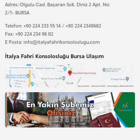
Adres: Olgulu Cad. Başaran Sok. Diniz 2 Apt. No:
F
2/1- BURSA
a
s
Telefon: +90 224 233 55 14 / +90 224 2349682
o
Fax: +90 224 234 96 82
E Posta:
info@italyafahrikonsoloslugu.com
Ç
İtalya Fahri Konsolosluğu Bursa Ulaşım
a
d
Ç
e
k
C
u
m
h
u