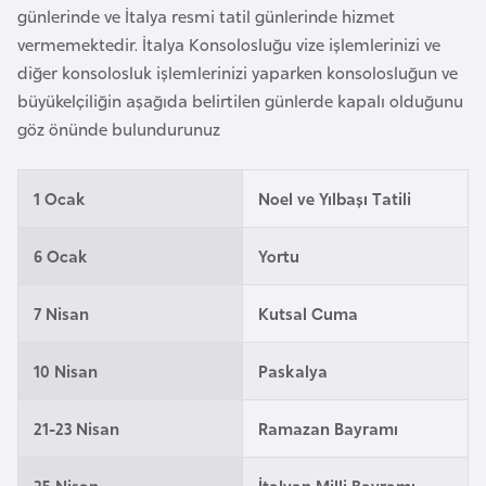
günlerinde ve İtalya resmi tatil günlerinde hizmet
a
vermemektedir. İtalya Konsolosluğu vize işlemlerinizi ve
r
diğer konsolosluk işlemlerinizi yaparken konsolosluğun ve
u
büyükelçiliğin aşağıda belirtilen günlerde kapalı olduğunu
s
göz önünde bulundurunuz
B
1 Ocak
Noel ve Yılbaşı Tatili
e
l
6 Ocak
Yortu
ç
i
7 Nisan
Kutsal Cuma
k
a
10 Nisan
Paskalya
B
21-23 Nisan
Ramazan Bayramı
e
n
25 Nisan
İtalyan Milli Bayramı