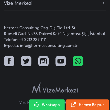
Vize Merkezi
k
a
D
Hermes Consulting Org. Dış. Tic. Ltd. Şti.
e
Rumeli Cad. No:78 Daire:4 Kat:1 Nişantaşı, Şişli, İstanbul
m
Telefon: +90 212 287 1111
o
E-posta:
info@hermesconsulting.com.tr
k
r
a
t
i
k
K
o
n
Vize Merkezi © 2026 Tüm Hakları Saklıdır.
Whatsapp
Hemen Başvur
g
KVKK Metni