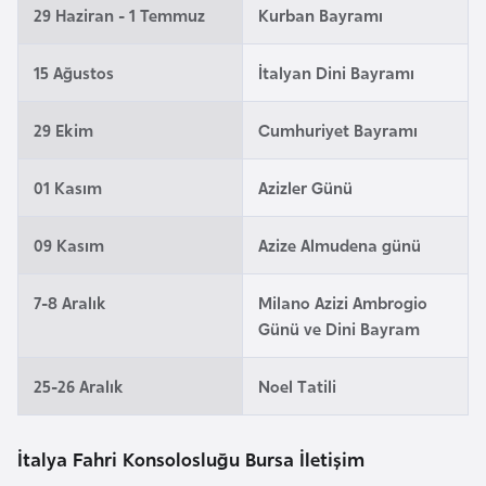
l
29 Haziran - 1 Temmuz
Kurban Bayramı
g
a
15 Ağustos
İtalyan Dini Bayramı
r
i
29 Ekim
Cumhuriyet Bayramı
s
t
01 Kasım
Azizler Günü
a
n
09 Kasım
Azize Almudena günü
7-8 Aralık
Milano Azizi Ambrogio
B
Günü ve Dini Bayram
u
r
25-26 Aralık
Noel Tatili
k
i
n
İtalya Fahri Konsolosluğu Bursa İletişim
a