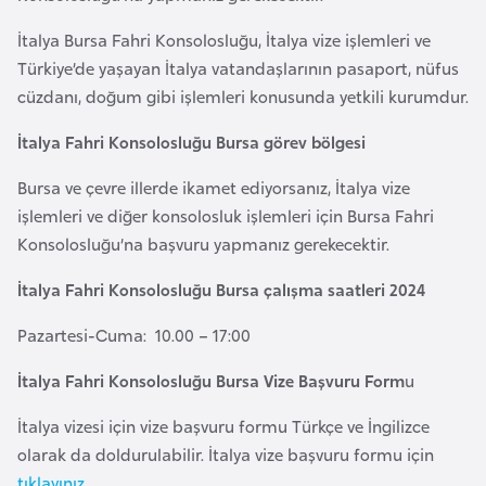
a
r
i
İtalya Bursa Fahri Konsolosluğu, İtalya vize işlemleri ve
Türkiye’de yaşayan İtalya vatandaşlarının pasaport, nüfus
A
cüzdanı, doğum gibi işlemleri konusunda yetkili kurumdur.
z
e
İtalya Fahri Konsolosluğu Bursa görev bölgesi
r
b
Bursa ve çevre illerde ikamet ediyorsanız, İtalya vize
a
işlemleri ve diğer konsolosluk işlemleri için Bursa Fahri
y
Konsolosluğu’na başvuru yapmanız gerekecektir.
c
İtalya Fahri Konsolosluğu Bursa çalışma saatleri 2024
a
n
Pazartesi-Cuma: 10.00 – 17:00
İtalya Fahri Konsolosluğu Bursa Vize Başvuru Form
u
B
a
İtalya vizesi için vize başvuru formu Türkçe ve İngilizce
h
olarak da doldurulabilir. İtalya vize başvuru formu için
r
tıklayınız.