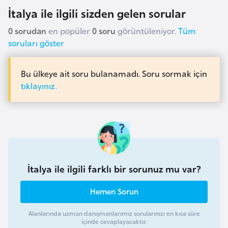
İtalya ile ilgili sizden gelen sorular
r
i
0 sorudan
en popüler
0 soru
görüntüleniyor.
Tüm
y
soruları göster
e
t
Bu ülkeye ait soru bulanamadı. Soru sormak için
i
tıklayınız.
C
e
z
a
y
İtalya ile ilgili farklı bir sorunuz mu var?
i
r
Hemen Sorun
Alanlarında uzman danışmanlarımız sorularınızı en kısa süre
C
içinde cevaplayacaktır.