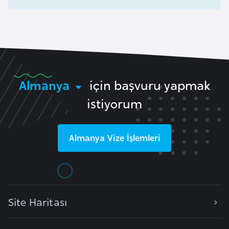
i
b
u
t
i
Almanya
için başvuru yapmak
Ç
i
istiyorum
n
Almanya
Vize İşlemleri
D
a
n
i
m
Site Haritası
a
r