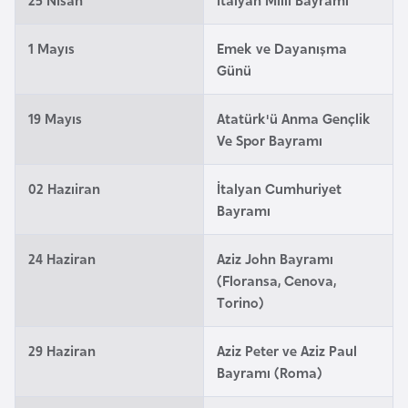
i
n
1 Mayıs
Emek ve Dayanışma
Günü
B
o
19 Mayıs
Atatürk'ü Anma Gençlik
s
Ve Spor Bayramı
n
a
02 Hazıiran
İtalyan Cumhuriyet
H
Bayramı
e
r
24 Haziran
Aziz John Bayramı
s
(Floransa, Cenova,
e
Torino)
k
29 Haziran
Aziz Peter ve Aziz Paul
Bayramı (Roma)
B
u