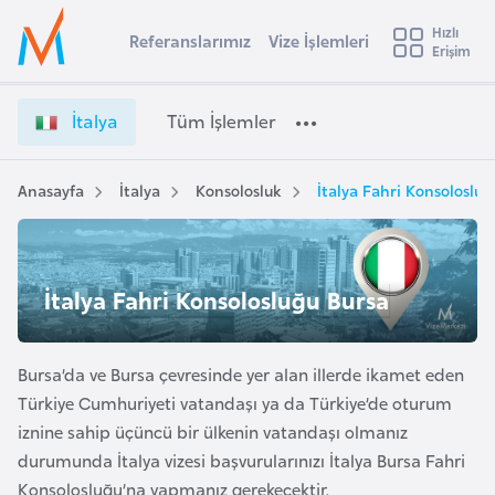
u
Hızlı
s
Referanslarımız
Vize İşlemleri
Başvuru yapmak istediğiniz ülkeyi seçin
Erişim
İ
İ
Üye
t
Ülke Seçimi
t
Girişi
r
a
l
İtalya
Tüm İşlemler
a
l
l
e
y
y
a
Anasayfa
İtalya
Konsolosluk
İtalya Fahri Konsoloslu
t
a
V
i
i
z
A
e
ş
İtalya Fahri Konsolosluğu Bursa
v
İ
u
i
ş
s
l
Bursa’da ve Bursa çevresinde yer alan illerde ikamet eden
m
t
e
Türkiye Cumhuriyeti vatandaşı ya da Türkiye’de oturum
u
m
iznine sahip üçüncü bir ülkenin vatandaşı olmanız
r
l
durumunda İtalya vizesi başvurularınızı İtalya Bursa Fahri
y
e
Konsolosluğu’na yapmanız gerekecektir.