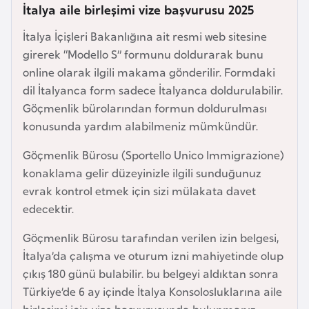
İtalya aile birleşimi vize başvurusu 2025
e
y
İtalya İçişleri Bakanlığına ait resmi web sitesine
n
girerek “Modello S” formunu doldurarak bunu
online olarak ilgili makama gönderilir. Formdaki
B
dil İtalyanca form sadece İtalyanca doldurulabilir.
a
Göçmenlik bürolarından formun doldurulması
n
konusunda yardım alabilmeniz mümkündür.
g
Göçmenlik Bürosu (Sportello Unico Immigrazione)
l
konaklama gelir düzeyinizle ilgili sunduğunuz
a
evrak kontrol etmek için sizi mülakata davet
d
edecektir.
e
ş
Göçmenlik Bürosu tarafından verilen izin belgesi,
İtalya’da çalışma ve oturum izni mahiyetinde olup
B
çıkış 180 günü bulabilir. bu belgeyi aldıktan sonra
e
Türkiye’de 6 ay içinde İtalya Konsolosluklarına aile
l