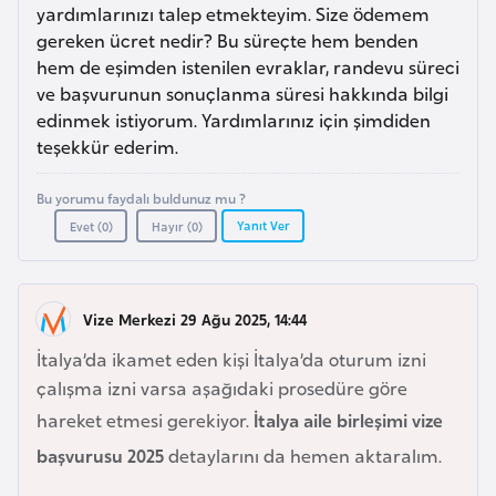
a
r
yardımlarınızı talep etmekteyim. Size ödemem
i
gereken ücret nedir? Bu süreçte hem benden
hem de eşimden istenilen evraklar, randevu süreci
A
ve başvurunun sonuçlanma süresi hakkında bilgi
z
edinmek istiyorum. Yardımlarınız için şimdiden
e
teşekkür ederim.
r
b
Bu yorumu faydalı buldunuz mu ?
a
Yanıt Ver
Evet (
0
)
Hayır (
0
)
y
c
a
Vize Merkezi 29 Ağu 2025, 14:44
n
İtalya’da ikamet eden kişi İtalya’da oturum izni
çalışma izni varsa aşağıdaki prosedüre göre
B
hareket etmesi gerekiyor.
İtalya aile birleşimi vize
a
başvurusu 2025
detaylarını da hemen aktaralım.
h
r