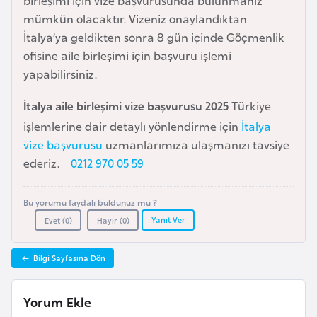
birleşimi için vize başvurusunda bulunmanız
a
mümkün olacaktır. Vizeniz onaylandıktan
r
İtalya’ya geldikten sonra 8 gün içinde Göçmenlik
u
ofisine aile birleşimi için başvuru işlemi
s
yapabilirsiniz.
İtalya aile birleşimi vize başvurusu 2025
Türkiye
B
işlemlerine dair detaylı yönlendirme için
İtalya
e
vize başvurusu
uzmanlarımıza ulaşmanızı tavsiye
l
ederiz.
0212 970 05 59
ç
i
Bu yorumu faydalı buldunuz mu ?
k
Yanıt Ver
Evet (
0
)
Hayır (
0
)
a
Bilgi Sayfasına Dön
B
e
Yorum Ekle
n