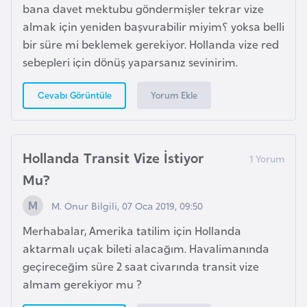
bana davet mektubu göndermişler tekrar vize
F
almak için yeniden başvurabilir miyim؟ yoksa belli
r
bir süre mi beklemek gerekiyor. Hollanda vize red
a
sebepleri için dönüş yaparsanız sevinirim.
n
s
Yorum Ekle
Cevabı Görüntüle
a
G
Hollanda Transit Vize İstiyor
a
b
Mu?
o
M. Onur Bilgili, 07 Oca 2019, 09:50
n
Merhabalar, Amerika tatilim için Hollanda
aktarmalı uçak bileti alacağım. Havalimanında
G
geçireceğim süre 2 saat civarında transit vize
a
almam gerekiyor mu ?
m
b