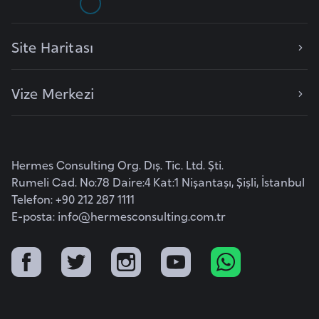
p
a
Site Haritası
n
y
Vize Merkezi
a
İ
s
Hermes Consulting Org. Dış. Tic. Ltd. Şti.
r
Rumeli Cad. No:78 Daire:4 Kat:1 Nişantaşı, Şişli, İstanbul
a
Telefon: +90 212 287 1111
i
E-posta:
info@hermesconsulting.com.tr
l
İ
s
v