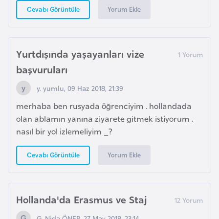
s
Yorum Ekle
Cevabı Görüntüle
t
a
n
Yurtdışında yaşayanları vize
H
başvuruları
ı
y. yumlu, 09 Haz 2018, 21:39
r
v
merhaba ben rusyada öğrenciyim . hollandada
a
olan ablamın yanına ziyarete gitmek istiyorum .
t
nasıl bir yol izlemeliyim _?
i
Yorum Ekle
Cevabı Görüntüle
s
t
a
n
Hollanda'da Erasmus ve Staj
G. Nida ÖNER, 27 May 2018, 23:14