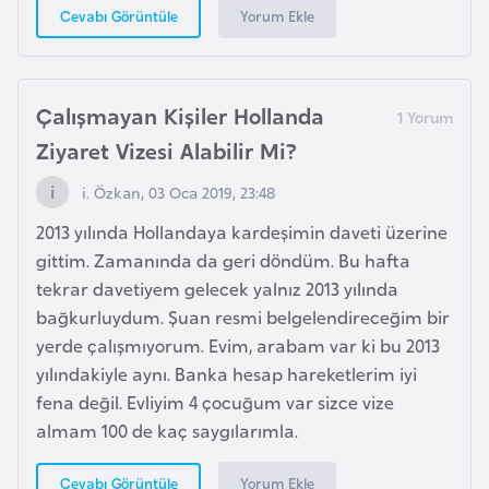
Yorum Ekle
Cevabı Görüntüle
i
y
a
Çalışmayan Kişiler Hollanda
G
Ziyaret Vizesi Alabilir Mi?
a
i. Özkan, 03 Oca 2019, 23:48
n
a
2013 yılında Hollandaya kardeşimin daveti üzerine
gittim. Zamanında da geri döndüm. Bu hafta
tekrar davetiyem gelecek yalnız 2013 yılında
G
bağkurluydum. Şuan resmi belgelendireceğim bir
i
yerde çalışmıyorum. Evim, arabam var ki bu 2013
n
yılındakiyle aynı. Banka hesap hareketlerim iyi
e
fena değil. Evliyim 4 çocuğum var sizce vize
B
almam 100 de kaç saygılarımla.
i
s
Yorum Ekle
Cevabı Görüntüle