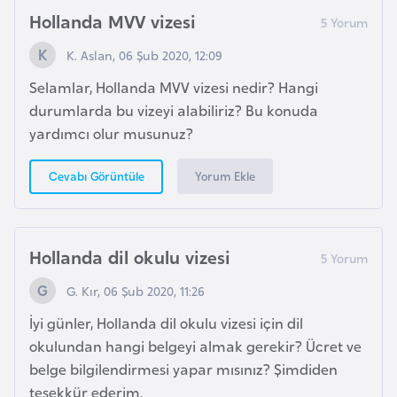
k
Hollanda MVV vizesi
a
K. Aslan, 06 Şub 2020, 12:09
D
Selamlar, Hollanda MVV vizesi nedir? Hangi
e
durumlarda bu vizeyi alabiliriz? Bu konuda
m
yardımcı olur musunuz?
o
Yorum Ekle
Cevabı Görüntüle
k
r
a
t
Hollanda dil okulu vizesi
i
G. Kır, 06 Şub 2020, 11:26
k
K
İyi günler, Hollanda dil okulu vizesi için dil
o
okulundan hangi belgeyi almak gerekir? Ücret ve
n
belge bilgilendirmesi yapar mısınız? Şimdiden
g
teşekkür ederim.