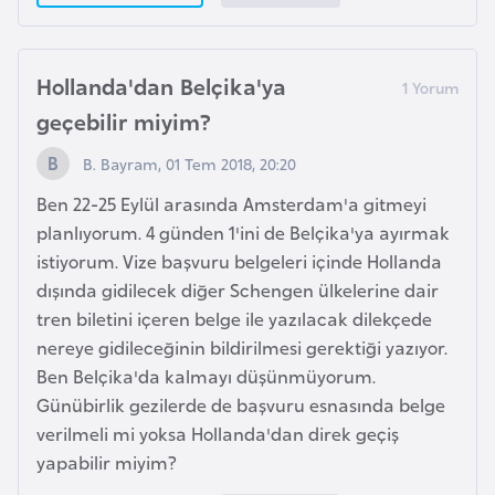
d
a
n
Hollanda'dan Belçika'ya
geçebilir miyim?
G
B. Bayram, 01 Tem 2018, 20:20
u
y
Ben 22-25 Eylül arasında Amsterdam'a gitmeyi
a
planlıyorum. 4 günden 1'ini de Belçika'ya ayırmak
n
istiyorum. Vize başvuru belgeleri içinde Hollanda
a
dışında gidilecek diğer Schengen ülkelerine dair
tren biletini içeren belge ile yazılacak dilekçede
nereye gidileceğinin bildirilmesi gerektiği yazıyor.
H
Ben Belçika'da kalmayı düşünmüyorum.
i
Günübirlik gezilerde de başvuru esnasında belge
n
verilmeli mi yoksa Hollanda'dan direk geçiş
d
yapabilir miyim?
i