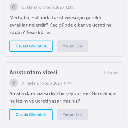
F
G. Akman, 10 Şub 2020, 12:06
a
Merhaba, Hollanda turist vizesi için gerekli
s
evraklar nelerdir? Kaç günde çıkar ve ücreti ne
o
kadar? Teşekkürler.
Ç
Yorum Ekle
Cevabı Görüntüle
a
d
Amsterdam vizesi
Ç
e
V. Taylan, 10 Şub 2020, 11:44
k
Amsterdam vizesi diye bir şey var mı? Gitmek için
C
ne lazım ve ücreti yazar mısınız?
u
m
Yorum Ekle
Cevabı Görüntüle
h
u