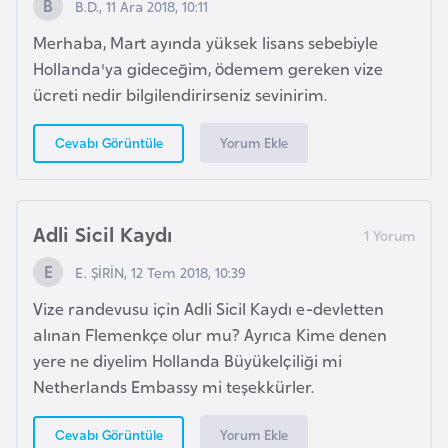
B.D., 11 Ara 2018, 10:11
G
Merhaba, Mart ayında yüksek lisans sebebiyle
ü
Hollanda'ya gideceğim, ödemem gereken vize
n
ücreti nedir bilgilendirirseniz sevinirim.
e
y
Yorum Ekle
Cevabı Görüntüle
K
o
r
e
Adli Sicil Kaydı
E. ŞİRİN, 12 Tem 2018, 10:39
G
Vize randevusu için Adli Sicil Kaydı e-devletten
ü
alınan Flemenkçe olur mu? Ayrıca Kime denen
n
yere ne diyelim Hollanda Büyükelçiliği mi
e
Netherlands Embassy mi teşekkürler.
y
S
Yorum Ekle
Cevabı Görüntüle
u