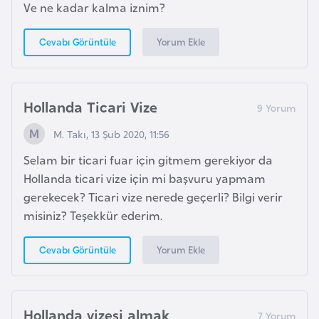
Ve ne kadar kalma iznim?
e
y
Yorum Ekle
Cevabı Görüntüle
n
B
Hollanda Ticari Vize
a
n
M. Takı, 13 Şub 2020, 11:56
g
Selam bir ticari fuar için gitmem gerekiyor da
l
Hollanda ticari vize için mi başvuru yapmam
a
gerekecek? Ticari vize nerede geçerli? Bilgi verir
d
misiniz? Teşekkür ederim.
e
ş
Yorum Ekle
Cevabı Görüntüle
B
e
Hollanda vizesi almak
l