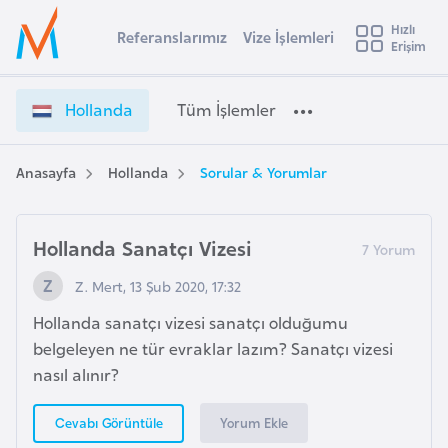
u
Hızlı
s
Referanslarımız
Vize İşlemleri
Başvuru yapmak istediğiniz ülkeyi seçin
Erişim
H
İ
Üye
t
Ülke Seçimi
o
Girişi
r
l
l
Hollanda
Tüm İşlemler
a
l
l
e
a
y
n
Anasayfa
Hollanda
Sorular & Yorumlar
t
a
d
a
i
V
Hollanda Sanatçı Vizesi
A
i
ş
v
Z. Mert, 13 Şub 2020, 17:32
z
u
i
e
Hollanda sanatçı vizesi sanatçı olduğumu
s
İ
belgeleyen ne tür evraklar lazım? Sanatçı vizesi
m
t
ş
nasıl alınır?
u
l
r
e
Yorum Ekle
Cevabı Görüntüle
y
m