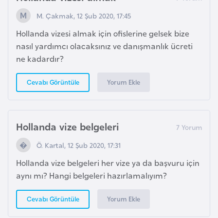
a
M. Çakmak, 12 Şub 2020, 17:45
r
Hollanda vizesi almak için ofislerine gelsek bize
u
nasıl yardımcı olacaksınız ve danışmanlık ücreti
s
ne kadardır?
B
Yorum Ekle
Cevabı Görüntüle
e
l
ç
Hollanda vize belgeleri
i
k
Ö. Kartal, 12 Şub 2020, 17:31
a
Hollanda vize belgeleri her vize ya da başvuru için
aynı mı? Hangi belgeleri hazırlamalıyım?
B
e
Yorum Ekle
Cevabı Görüntüle
n