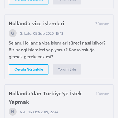
E
t
i
y
Hollanda vize işlemleri
o
G. Lale, 05 Şub 2020, 15:43
p
y
Selam, Hollanda vize işlemleri süreci nasıl işliyor?
a
Biz hangi işlemleri yapıyoruz? Konsolosluğa
gitmek gerekecek mi?
F
Yorum Ekle
Cevabı Görüntüle
i
l
d
i
Hollanda'dan Türkiye'ye İstek
ş
Yapmak
i
N.A., 16 Oca 2019, 22:44
S