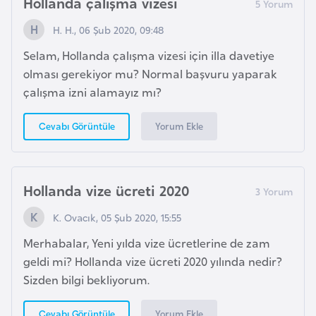
Hollanda çalışma vizesi
e
H. H., 06 Şub 2020, 09:48
n
i
Selam, Hollanda çalışma vizesi için illa davetiye
s
olması gerekiyor mu? Normal başvuru yaparak
t
çalışma izni alamayız mı?
a
n
Yorum Ekle
Cevabı Görüntüle
E
s
Hollanda vize ücreti 2020
t
K. Ovacık, 05 Şub 2020, 15:55
o
n
Merhabalar, Yeni yılda vize ücretlerine de zam
y
geldi mi? Hollanda vize ücreti 2020 yılında nedir?
a
Sizden bilgi bekliyorum.
Yorum Ekle
Cevabı Görüntüle