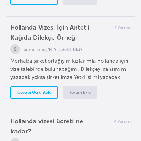
s
a
u
Hollanda Vizesi İçin Antetli
G
Kağıda Dilekçe Örneği
i
Semiramis, 14 Ara 2018, 01:39
n
e
Merhaba şirket ortağıyım kızlarımla Hollanda için
vize talebinde bulunacağım . Dilekçeyi şahsım mı
yazacak yoksa şirket imza Yetkilisi mi yazacak
G
r
Yorum Ekle
Cevabı Görüntüle
e
n
a
Hollanda vizesi ücreti ne
d
a
kadar?