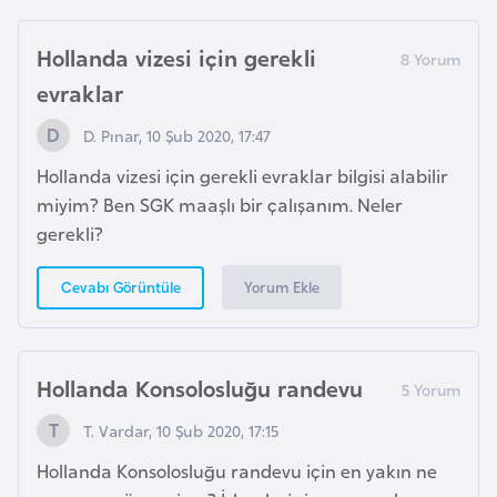
i
n
Hollanda vizesi için gerekli
evraklar
B
o
D. Pınar, 10 Şub 2020, 17:47
s
Hollanda vizesi için gerekli evraklar bilgisi alabilir
n
miyim? Ben SGK maaşlı bir çalışanım. Neler
a
gerekli?
H
e
Yorum Ekle
Cevabı Görüntüle
r
s
e
Hollanda Konsolosluğu randevu
k
T. Vardar, 10 Şub 2020, 17:15
B
Hollanda Konsolosluğu randevu için en yakın ne
u