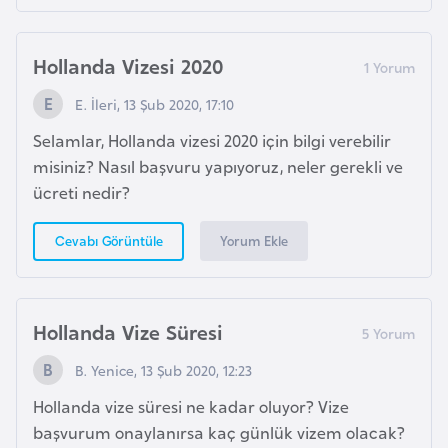
a
l
e
r
Hollanda Vizesi 2020
A
i
z
E. İleri, 13 Şub 2020, 17:10
e
Selamlar, Hollanda vizesi 2020 için bilgi verebilir
r
misiniz? Nasıl başvuru yapıyoruz, neler gerekli ve
b
ücreti nedir?
a
y
Yorum Ekle
Cevabı Görüntüle
c
a
n
Hollanda Vize Süresi
B
B. Yenice, 13 Şub 2020, 12:23
a
Hollanda vize süresi ne kadar oluyor? Vize
h
başvurum onaylanırsa kaç günlük vizem olacak?
r