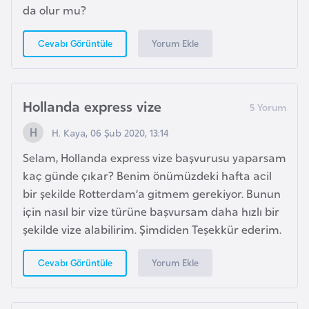
i
da olur mu?
b
u
Yorum Ekle
Cevabı Görüntüle
t
i
Hollanda express vize
Ç
H. Kaya, 06 Şub 2020, 13:14
i
n
Selam, Hollanda express vize başvurusu yaparsam
kaç günde çıkar? Benim önümüzdeki hafta acil
D
bir şekilde Rotterdam’a gitmem gerekiyor. Bunun
a
için nasıl bir vize türüne başvursam daha hızlı bir
n
şekilde vize alabilirim. Şimdiden Teşekkür ederim.
i
Yorum Ekle
Cevabı Görüntüle
m
a
r