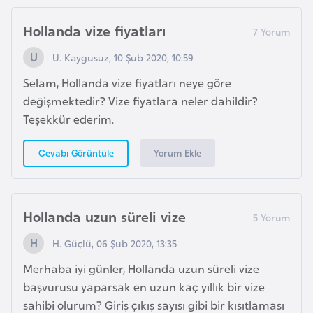
r
Hollanda vize fiyatları
i
y
U. Kaygusuz, 10 Şub 2020, 10:59
e
Selam, Hollanda vize fiyatları neye göre
t
değişmektedir? Vize fiyatlara neler dahildir?
i
Teşekkür ederim.
C
Yorum Ekle
Cevabı Görüntüle
e
z
a
Hollanda uzun süreli vize
y
i
H. Güçlü, 06 Şub 2020, 13:35
r
Merhaba iyi günler, Hollanda uzun süreli vize
başvurusu yaparsak en uzun kaç yıllık bir vize
C
sahibi olurum? Giriş çıkış sayısı gibi bir kısıtlaması