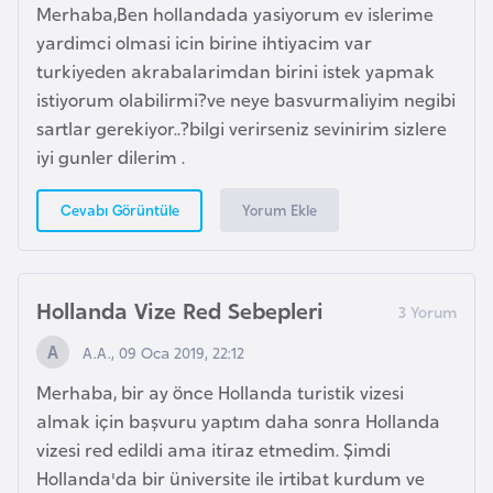
a
Merhaba,Ben hollandada yasiyorum ev islerime
h
yardimci olmasi icin birine ihtiyacim var
i
turkiyeden akrabalarimdan birini istek yapmak
l
istiyorum olabilirmi?ve neye basvurmaliyim negibi
i
sartlar gerekiyor..?bilgi verirseniz sevinirim sizlere
iyi gunler dilerim .
F
Yorum Ekle
Cevabı Görüntüle
i
n
l
a
Hollanda Vize Red Sebepleri
n
A.A., 09 Oca 2019, 22:12
d
i
Merhaba, bir ay önce Hollanda turistik vizesi
y
almak için başvuru yaptım daha sonra Hollanda
a
vizesi red edildi ama itiraz etmedim. Şimdi
Hollanda'da bir üniversite ile irtibat kurdum ve