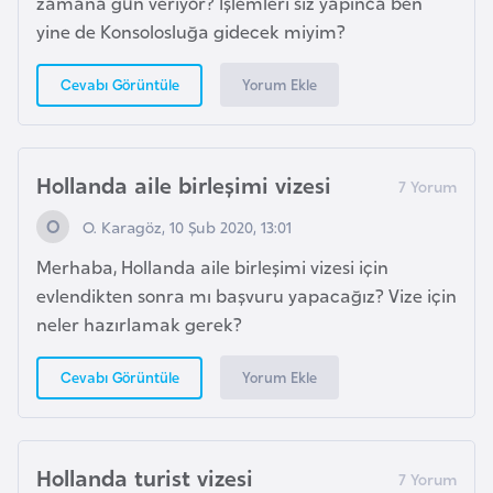
zamana gün veriyor? İşlemleri siz yapınca ben
l
yine de Konsolosluğa gidecek miyim?
g
a
Yorum Ekle
Cevabı Görüntüle
r
i
s
Hollanda aile birleşimi vizesi
t
a
O. Karagöz, 10 Şub 2020, 13:01
n
Merhaba, Hollanda aile birleşimi vizesi için
evlendikten sonra mı başvuru yapacağız? Vize için
B
neler hazırlamak gerek?
u
r
Yorum Ekle
Cevabı Görüntüle
k
i
n
Hollanda turist vizesi
a