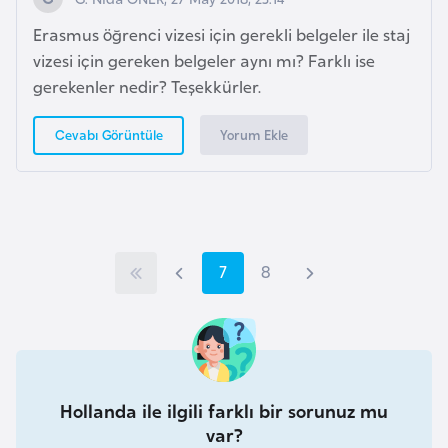
H
Erasmus öğrenci vizesi için gerekli belgeler ile staj
o
vizesi için gereken belgeler aynı mı? Farklı ise
l
gerekenler nedir? Teşekkürler.
l
a
Yorum Ekle
Cevabı Görüntüle
n
d
a
İ
İ
Ö
S
7
S
8
S
n
g
l
n
a
a
o
i
k
c
y
y
n
l
t
S
e
f
f
r
e
Hollanda ile ilgili farklı bir sorunuz mu
a
k
a
a
a
r
var?