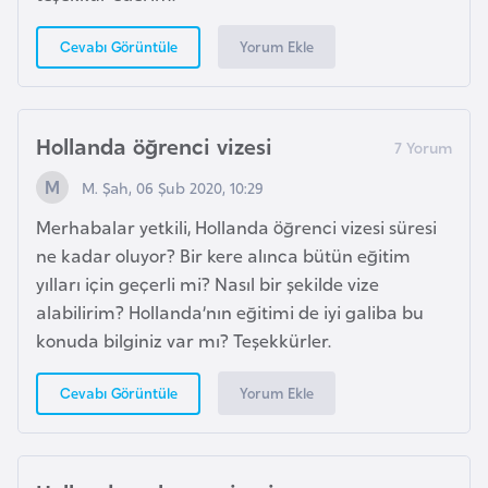
o
Yorum Ekle
Cevabı Görüntüle
B
u
l
Hollanda öğrenci vizesi
g
M. Şah, 06 Şub 2020, 10:29
a
r
Merhabalar yetkili, Hollanda öğrenci vizesi süresi
i
ne kadar oluyor? Bir kere alınca bütün eğitim
s
yılları için geçerli mi? Nasıl bir şekilde vize
t
alabilirim? Hollanda’nın eğitimi de iyi galiba bu
a
konuda bilginiz var mı? Teşekkürler.
n
Yorum Ekle
Cevabı Görüntüle
E
r
m