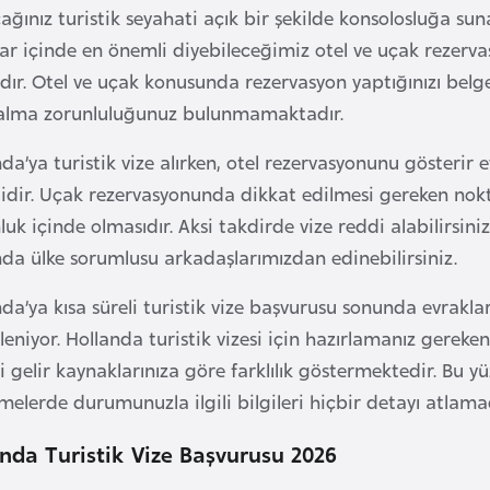
ğınız turistik seyahati açık bir şekilde konsolosluğa sun
ar içinde en önemli diyebileceğimiz otel ve uçak rezervasy
dır. Otel ve uçak konusunda rezervasyon yaptığınızı belgel
 alma zorunluluğunuz bulunmamaktadır.
da’ya turistik vize alırken, otel rezervasyonunu gösterir 
idir. Uçak rezervasyonunda dikkat edilmesi gereken nokta 
uk içinde olmasıdır. Aksi takdirde vize reddi alabilirsini
nda ülke sorumlusu arkadaşlarımızdan edinebilirsiniz.
da’ya kısa süreli turistik vize başvurusu sonunda evrakları
eniyor. Hollanda turistik vizesi için hazırlamanız gereken
gelir kaynaklarınıza göre farklılık göstermektedir. Bu y
elerde durumunuzla ilgili bilgileri hiçbir detayı atlamad
anda Turistik Vize Başvurusu 2026