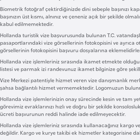
Biometrik fotoğraf çektirdiğinizde dini sebeple başınızı ka
başınızın üst kısmı, alnınız ve çeneniz açık bir şekilde olmal
kabul edilmemektedir.
Hollanda turistik vize başvurusunda bulunan T.C. vatandaşla
pasaportlarındaki vize görsellerinin fotokopisini ve ayrıca o
görsellerinin fotokopisini başvuru dosyalarına eklemelidirler
Hollanda vize işlemleriniz sırasında ikamet etmekte olduğun
listesi ve parmak izi randevunuz ikamet bilginize göre şekil
Vize Merkezi patentiyle hizmet veren vize danışmanlık mer
şahsa bağlantılı hizmet vermemektedir. Logomuzun bulunma
Hollanda vize işlemlerinizin onay sürecinde kesin ve tam yet
görevimiz evraklarınızı hızlı ve doğru bir şekilde konsolosl
ücreti başvurunun reddi halinde iade edilmeyecektir.
Hollanda vize işlemleriniz sırasında kullanacağınız kargo v
değildir. Kargo ve kurye takibi ek hizmetler kategorisine dahi