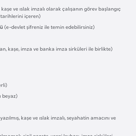
, kaşe ve ıslak imzalı olarak çalışanın görev başlangıç
tarihlerini içeren)
mü
(e-devlet şifreniz ile temin edebilirsiniz)
an, kaşe, imza ve banka imza sirküleri ile birlikte)
rli)
nu beyaz)
yazılmış, kaşe ve ıslak imzalı, seyahatin amacını ve
lmamalı, sicil gazete, vergi levhası, imza sirküleri