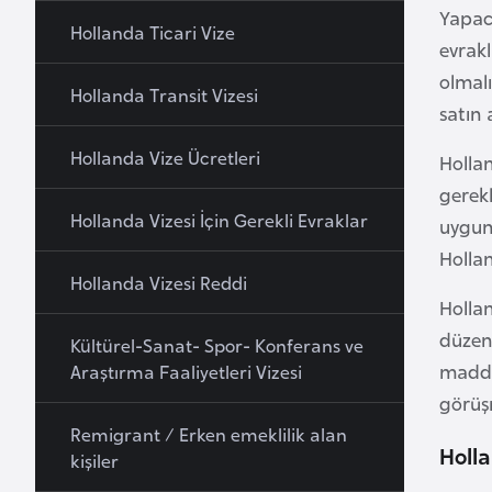
Yapaca
a
Hollanda Ticari Vize
evrakl
h
olmalı
r
Hollanda Transit Vizesi
satın
e
y
Hollanda Vize Ücretleri
Hollan
n
gerekl
Hollanda Vizesi İçin Gerekli Evraklar
uygunl
B
Holla
a
Hollanda Vizesi Reddi
n
Hollan
g
düzenl
Kültürel-Sanat- Spor- Konferans ve
l
maddi 
Araştırma Faaliyetleri Vizesi
a
görüşm
d
Remigrant / Erken emeklilik alan
e
Holl
kişiler
ş