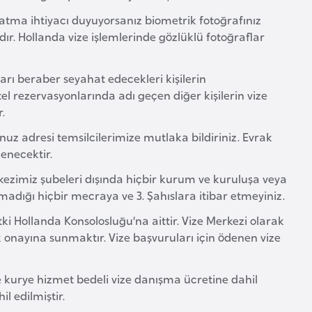
patma ihtiyacı duyuyorsanız biometrik fotoğrafınız
ıdır. Hollanda vize işlemlerinde gözlüklü fotoğraflar
rı beraber seyahat edecekleri kişilerin
tel rezervasyonlarında adı geçen diğer kişilerin vize
.
uz adresi temsilcilerimize mutlaka bildiriniz. Evrak
lenecektir.
kezimiz şubeleri dışında hiçbir kurum ve kuruluşa veya
dığı hiçbir mecraya ve 3. Şahıslara itibar etmeyiniz.
ki Hollanda Konsolosluğu’na aittir. Vize Merkezi olarak
uk onayına sunmaktır. Vize başvuruları için ödenen vize
e kurye hizmet bedeli vize danışma ücretine dahil
l edilmiştir.