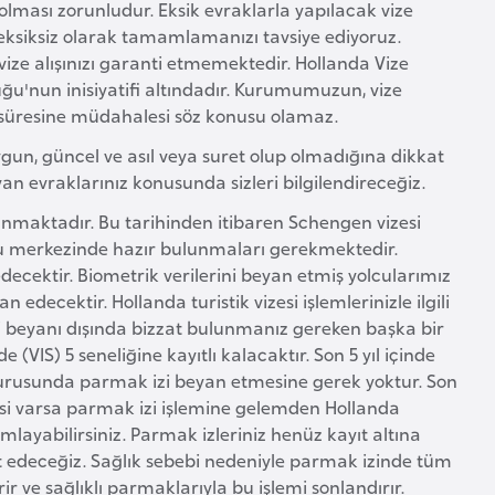
 olması zorunludur. Eksik evraklarla yapılacak vize
 eksiksiz olarak tamamlamanızı tavsiye ediyoruz.
ize alışınızı garanti etmemektedir. Hollanda Vize
ğu'nun inisiyatifi altındadır. Kurumumuzun, vize
e süresine müdahalesi söz konusu olamaz.
gun, güncel ve asıl veya suret olup olmadığına dikkat
an evraklarınız konusunda sizleri bilgilendireceğiz.
 alınmaktadır. Bu tarihinden itibaren Schengen vizesi
u merkezinde hazır bulunmaları gerekmektedir.
ecektir. Biometrik verilerini beyan etmiş yolcularımız
decektir. Hollanda turistik vizesi işlemlerinizle ilgili
i beyanı dışında bizzat bulunmanız gereken başka bir
(VIS) 5 seneliğine kayıtlı kalacaktır. Son 5 yıl içinde
şvurusunda parmak izi beyan etmesine gerek yoktur. Son
resi varsa parmak izi işlemine gelemden Hollanda
layabilirsiniz. Parmak izleriniz henüz kayıt altına
 edeceğiz. Sağlık sebebi nedeniyle parmak izinde tüm
r ve sağlıklı parmaklarıyla bu işlemi sonlandırır.