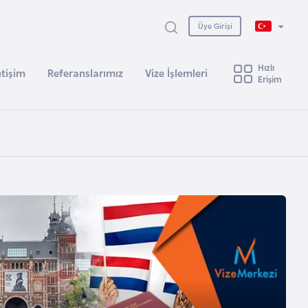
Üye Girişi
Hızlı
etişim
Referanslarımız
Vize İşlemleri
Erişim