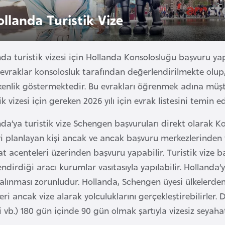
ollanda Turistik Vize
da turistik vizesi için Hollanda Konsolosluğu başvuru ya
evraklar konsolosluk tarafından değerlendirilmekte olup,
kenlik göstermektedir. Bu evrakları öğrenmek adına müşt
ik vizesi için gereken 2026 yılı için evrak listesini temin ed
da’ya turistik vize Schengen başvuruları direkt olarak K
i planlayan kişi ancak ve ancak başvuru merkezlerinden 
t acenteleri üzerinden başvuru yapabilir. Turistik vize b
endirdiği aracı kurumlar vasıtasıyla yapılabilir. Holland
i alınması zorunludur. Hollanda, Schengen üyesi ülkeler
eri ancak vize alarak yolculuklarını gerçekleştirebilirler
 vb.) 180 gün içinde 90 gün olmak şartıyla vizesiz seyaha