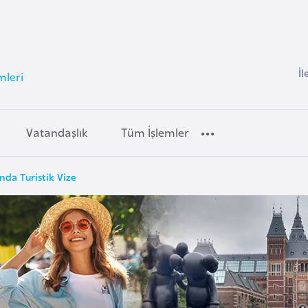
İl
mleri
Vatandaşlık
Tüm İşlemler
nda Turistik Vize