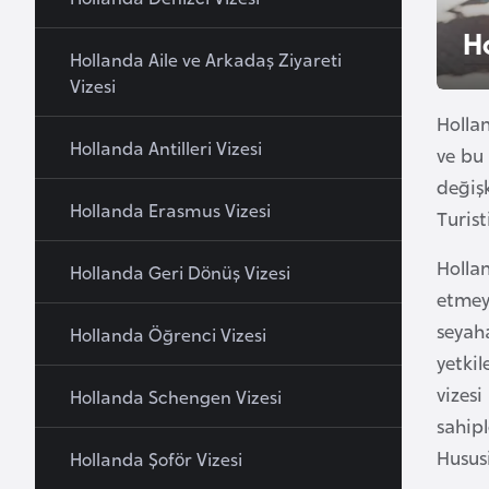
u
H
r
Hollanda Aile ve Arkadaş Ziyareti
y
Vizesi
a
Hollan
Hollanda Antilleri Vizesi
ve bu 
A
değiş
z
Hollanda Erasmus Vizesi
Turist
e
r
Hollan
Hollanda Geri Dönüş Vizesi
b
etmey
a
seyaha
Hollanda Öğrenci Vizesi
y
yetkil
c
vizes
a
Hollanda Schengen Vizesi
n
sahipl
Hususi
Hollanda Şoför Vizesi
B