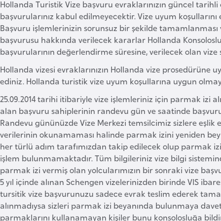
Hollanda Turistik Vize başvuru evraklarınızın güncel tarihli
başvurularınız kabul edilmeyecektir. Vize uyum koşullarını
Başvuru işlemlerinizin sorunsuz bir şekilde tamamlanması v
başvurusu hakkında verilecek kararlar Hollanda Konsoloslu
başvurularının değerlendirme süresine, verilecek olan viz
Hollanda vizesi evraklarınızın Hollanda vize prosedürüne uy
ediniz. Hollanda turistik vize uyum koşullarına uygun olmay
25.09.2014 tarihi itibariyle vize işlemleriniz için parmak izi
alan başvuru sahiplerinin randevu gün ve saatinde başvur
Randevu gününüzde Vize Merkezi temsilcimiz sizlere eşlik ed
verilerinin okunamaması halinde parmak izini yeniden beyan e
her türlü adım tarafımızdan takip edilecek olup parmak iz
işlem bulunmamaktadır. Tüm bilgileriniz vize bilgi sisteminde 
parmak izi vermiş olan yolcularımızın bir sonraki vize ba
5 yıl içinde alınan Schengen vizelerinizden birinde VIS iba
tursitik vize başvurunuzu sadece evrak teslim ederek tamam
alınmadıysa sizleri parmak izi beyanında bulunmaya davet
parmaklarını kullanamayan kişiler bunu konsolosluğa bildiri