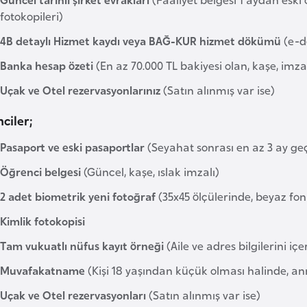
fotokopileri)
4B detaylı Hizmet kaydı veya BAĞ-KUR hizmet dökümü
(e-de
Banka hesap özeti
(En az 70.000 TL bakiyesi olan, kaşe, imza 
Uçak ve Otel rezervasyonlarınız
(Satın alınmış var ise)
ciler;
Pasaport ve eski pasaportlar
(Seyahat sonrası en az 3 ay geç
Öğrenci belgesi
(Güncel, kaşe, ıslak imzalı)
2 adet biometrik yeni fotoğraf
(35x45 ölçülerinde, beyaz fon
Kimlik fotokopisi
Tam vukuatlı nüfus kayıt örneği
(Aile ve adres bilgilerini iç
Muvafakatname
(Kişi 18 yaşından küçük olması halinde, ann
Uçak ve Otel rezervasyonları
(Satın alınmış var ise)