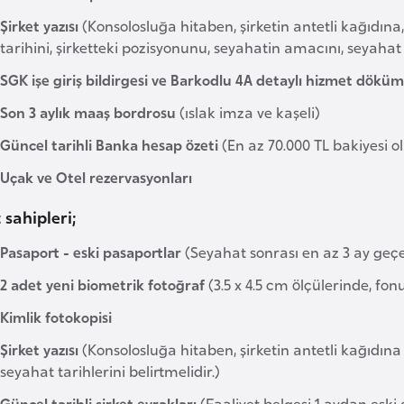
Şirket yazısı
(Konsolosluğa hitaben, şirketin antetli kağıdına
tarihini, şirketteki pozisyonunu, seyahatin amacını, seyahat 
SGK işe giriş bildirgesi ve Barkodlu 4A detaylı hizmet dökü
Son 3 aylık maaş bordrosu
(ıslak imza ve kaşeli)
Güncel tarihli Banka hesap özeti
(En az 70.000 TL bakiyesi ol
Uçak ve Otel rezervasyonları
 sahipleri;
Pasaport - eski pasaportlar
(Seyahat sonrası en az 3 ay geçe
2 adet yeni biometrik fotoğraf
(3.5 x 4.5 cm ölçülerinde, fo
Kimlik fotokopisi
Şirket yazısı
(Konsolosluğa hitaben, şirketin antetli kağıdına 
seyahat tarihlerini belirtmelidir.)
Güncel tarihli şirket evrakları
(Faaliyet belgesi 1 aydan eski o