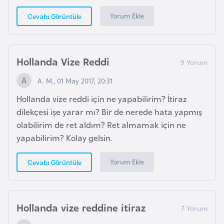
o
Yorum Ekle
Cevabı Görüntüle
B
u
Hollanda Vize Reddi
l
g
A. M., 01 May 2017, 20:31
a
Hollanda vize reddi için ne yapabilirim? İtiraz
r
dilekçesi işe yarar mı? Bir de nerede hata yapmış
i
olabilirim de ret aldım? Ret almamak için ne
s
yapabilirim? Kolay gelsin.
t
a
Yorum Ekle
Cevabı Görüntüle
n
E
Hollanda vize reddine itiraz
r
m