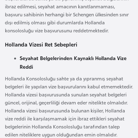
a
l
ibraz edilmesi, seyahat amacının kanıtlanmaması,
e
başvuru sahibinin herhangi bir Schengen ülkesinden sınır
r
A
dışı edilmiş olması gibi durumlarda Hollanda
i
z
konsolosluğu vize başvurusunu reddetmektedir.
e
Hollanda Vizesi Ret Sebepleri
r
b
Seyahat Belgelerinden Kaynaklı Hollanda Vize
a
Reddi
y
c
Hollanda Konsolosluğu sahte ya da yıpranmış seyahat
a
belgeleri ile yapılan vize başvurularını kabul etmemektedir.
n
Hollanda vizesi başvurusunda sunulan seyahat belgeleri
güncel, orijinal, geçerliliği devam eder nitelikte olmalıdır.
Hollanda vizesi başvurusunda bulunan kişiler, Hollanda
B
vize reddi ile karşılaşmamak için ibraz ettikleri seyahat
a
belgelerinin Hollanda Konsolosluğu tarafından talep
h
edilen niteliklere uygun olduğundan emin olmalıdır.
r