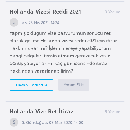
i
b
Hollanda Vizesi Reddi 2021
u
a.s, 23 Nis 2021, 14:24
t
i
Yapmış olduğum vize başvurumun sonucu ret
olarak gelirse Hollanda vizesi reddi 2021 için itiraz
hakkımız var mı? İşlemi nereye yapabiliyorum
Ç
hangi belgeleri temin etmem gerekecek kesin
i
dönüş yapıyorlar mı kaç gün içerisinde itiraz
n
hakkından yararlanabilirim?
D
Yorum Ekle
Cevabı Görüntüle
a
n
i
Hollanda Vize Ret İtiraz
m
a
S. Gündoğdu, 09 Mar 2020, 14:00
r