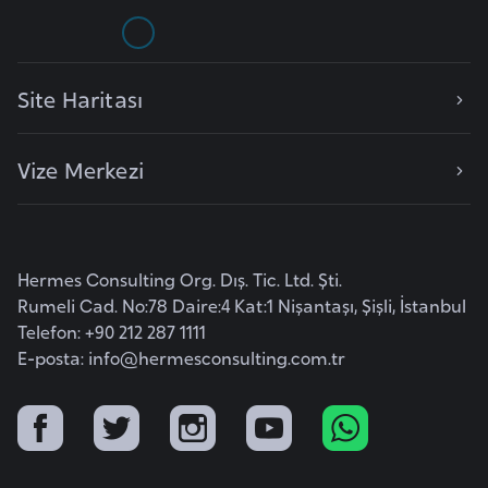
a
h
i
l
Site Haritası
i
Vize Merkezi
F
i
n
l
Hermes Consulting Org. Dış. Tic. Ltd. Şti.
a
Rumeli Cad. No:78 Daire:4 Kat:1 Nişantaşı, Şişli, İstanbul
n
Telefon: +90 212 287 1111
d
E-posta:
info@hermesconsulting.com.tr
i
y
a