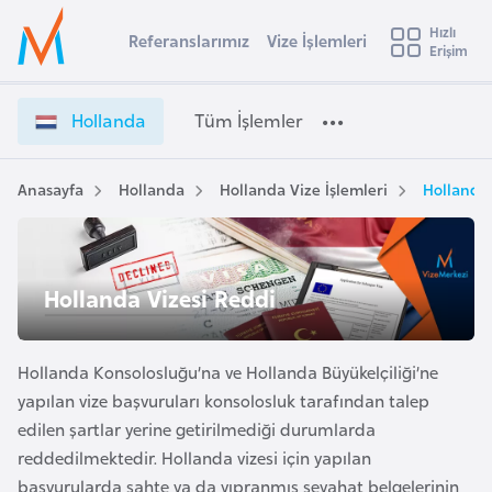
u
Hızlı
s
Referanslarımız
Vize İşlemleri
Başvuru yapmak istediğiniz ülkeyi seçin
Erişim
H
İ
Üye
t
Ülke Seçimi
o
Girişi
r
l
l
Hollanda
Tüm İşlemler
a
l
l
e
a
y
n
Anasayfa
Hollanda
Hollanda Vize İşlemleri
Hollanda 
t
a
d
a
i
V
A
i
ş
Hollanda Vizesi Reddi
v
z
u
i
e
s
İ
Hollanda Konsolosluğu’na ve Hollanda Büyükelçiliği’ne
m
t
ş
yapılan vize başvuruları konsolosluk tarafından talep
u
l
edilen şartlar yerine getirilmediği durumlarda
r
e
reddedilmektedir. Hollanda vizesi için yapılan
y
m
başvurularda sahte ya da yıpranmış seyahat belgelerinin