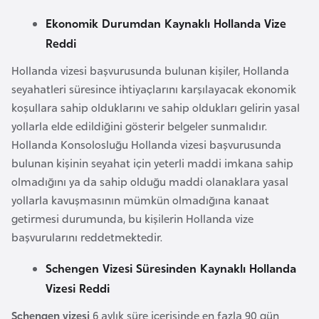
a
Ekonomik Durumdan Kaynaklı Hollanda Vize
r
Reddi
u
Hollanda vizesi başvurusunda bulunan kişiler, Hollanda
s
seyahatleri süresince ihtiyaçlarını karşılayacak ekonomik
koşullara sahip olduklarını ve sahip oldukları gelirin yasal
B
yollarla elde edildiğini gösterir belgeler sunmalıdır.
e
Hollanda Konsolosluğu Hollanda vizesi başvurusunda
l
bulunan kişinin seyahat için yeterli maddi imkana sahip
ç
olmadığını ya da sahip olduğu maddi olanaklara yasal
i
yollarla kavuşmasının mümkün olmadığına kanaat
k
getirmesi durumunda, bu kişilerin Hollanda vize
a
başvurularını reddetmektedir.
B
Schengen Vizesi Süresinden Kaynaklı Hollanda
e
Vizesi Reddi
n
Schengen vizesi
6 aylık süre içerisinde en fazla 90 gün