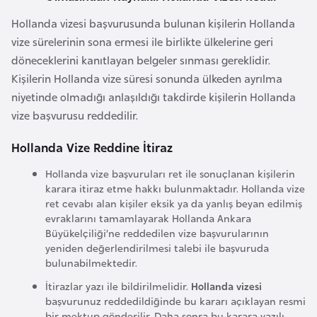
F
Hollanda vizesi başvurusunda bulunan kişilerin Hollanda
a
vize sürelerinin sona ermesi ile birlikte ülkelerine geri
s
döneceklerini kanıtlayan belgeler sınması gereklidir.
o
Kişilerin Hollanda vize süresi sonunda ülkeden ayrılma
niyetinde olmadığı anlaşıldığı takdirde kişilerin Hollanda
Ç
vize başvurusu reddedilir.
a
d
Hollanda Vize Reddine İtiraz
Hollanda vize başvuruları ret ile sonuçlanan kişilerin
Ç
karara itiraz etme hakkı bulunmaktadır. Hollanda vize
ret cevabı alan kişiler eksik ya da yanlış beyan edilmiş
e
evraklarını tamamlayarak Hollanda Ankara
k
Büyükelçiliği’ne reddedilen vize başvurularının
C
yeniden değerlendirilmesi talebi ile başvuruda
u
bulunabilmektedir.
m
İtirazlar yazı ile bildirilmelidir.
Hollanda vizesi
h
başvurunuz reddedildiğinde bu kararı açıklayan resmi
u
bir mektup gönderilir. Daha sonra bu karara yazılı