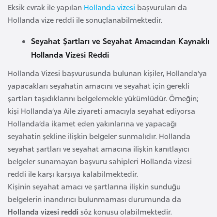
Eksik evrak ile yapılan
Hollanda vizesi
başvuruları da
e
Hollanda vize reddi ile sonuçlanabilmektedir.
y
n
Seyahat Şartları ve Seyahat Amacından Kaynaklı
Hollanda Vizesi Reddi
B
Hollanda Vizesi başvurusunda bulunan kişiler, Hollanda’ya
a
yapacakları seyahatin amacını ve seyahat için gerekli
n
şartları taşıdıklarını belgelemekle yükümlüdür. Örneğin;
g
kişi Hollanda’ya Aile ziyareti amacıyla seyahat ediyorsa
l
Hollanda’da ikamet eden yakınlarına ve yapacağı
a
seyahatin şekline ilişkin belgeler sunmalıdır. Hollanda
d
seyahat şartları ve seyahat amacına ilişkin kanıtlayıcı
e
belgeler sunamayan başvuru sahipleri Hollanda vizesi
ş
reddi ile karşı karşıya kalabilmektedir.
Kişinin seyahat amacı ve şartlarına ilişkin sunduğu
B
belgelerin inandırıcı bulunmaması durumunda da
e
Hollanda vizesi reddi
söz konusu olabilmektedir.
l