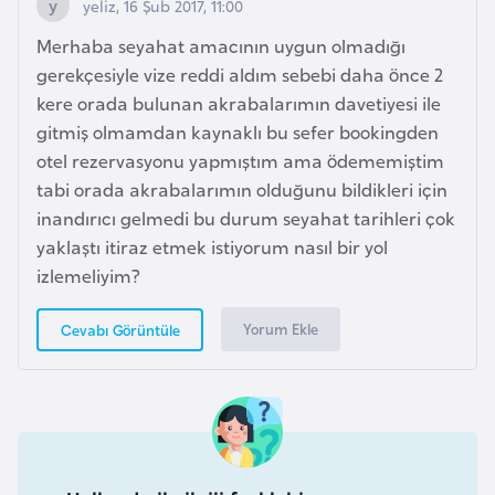
yeliz, 16 Şub 2017, 11:00
e
Merhaba seyahat amacının uygun olmadığı
n
gerekçesiyle vize reddi aldım sebebi daha önce 2
i
kere orada bulunan akrabalarımın davetiyesi ile
s
gitmiş olmamdan kaynaklı bu sefer bookingden
t
otel rezervasyonu yapmıştım ama ödememiştim
a
tabi orada akrabalarımın olduğunu bildikleri için
n
inandırıcı gelmedi bu durum seyahat tarihleri çok
yaklaştı itiraz etmek istiyorum nasıl bir yol
E
izlemeliyim?
s
t
Yorum Ekle
Cevabı Görüntüle
o
n
y
a