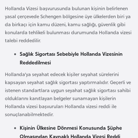
l
Hollanda Vizesi başvurusunda bulunan kişinin belirlenen
g
yasal çerçevede Schengen bölgesine üye ülkelerden biri ya
a
da birkaçı için kamu düzeni, kamu sağlığı, güvenlik gibi
r
konularda tehlikeli bulunması durumunda Hollanda vizesi
i
talebi reddedilir.
s
t
Sağlık Sigortası Sebebiyle Hollanda Vizesinin
a
Reddedilmesi
n
Hollanda’ya seyahat edecek kişiler seyahat sürelerini
kapsayan seyahat sağlık sigortası yaptırmalıdır. Geçerli ve
B
istenen standartlara uygun seyahat sağlık sigortası sahibi
u
olduklarını kanıtlayan belgeler sunamayan kişilerin
r
Hollanda vizesi başvuruları Hollanda vizesi reddi ile
k
sonuçlanabilmektedir.
i
n
Kişinin Ülkesine Dönmesi Konusunda Şüphe
a
Olmasından Kaynaklı Hollanda Vizesi Reddi