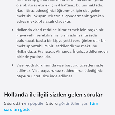
olarak itiraz etmek için 4 haftanız bulunmaktadır.
r
Nasıl itiraz edeceğinizi öğrenmek için size gelen
i
mektubu okuyun. İtirazınızı göndermeniz gereken
y
adres mektupta yazılı olacaktır.
e
Hollanda vizesi reddine itiraz etmek için başka bir
t
kişiye yetki verebilirsiniz. Sizin adınıza itirazda
i
bulunacak başka bir kişiye yetki verdiğinize dair bir
mektup yazabilirsiniz. Yetkilendirme mektubu
Hollandaca, Fransızca, Almanca, İngilizce dillerinden
C
birinde yazılmalıdır.
e
Vize reddi durumunda vize başvuru ücretleri iade
z
edilmez. Vize başvurunuz reddedilirse, ödediğiniz
a
başvuru ücreti
size iade edilmez.
y
i
Hollanda ile ilgili sizden gelen sorular
r
5 sorudan
en popüler
5 soru
görüntüleniyor.
Tüm
soruları göster
C