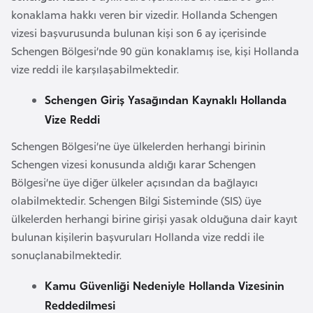
i
konaklama hakkı veren bir vizedir. Hollanda Schengen
n
vizesi başvurusunda bulunan kişi son 6 ay içerisinde
Schengen Bölgesi’nde 90 gün konaklamış ise, kişi Hollanda
B
vize reddi ile karşılaşabilmektedir.
o
Schengen Giriş Yasağından Kaynaklı Hollanda
s
n
Vize Reddi
a
Schengen Bölgesi’ne üye ülkelerden herhangi birinin
H
Schengen vizesi konusunda aldığı karar Schengen
e
Bölgesi’ne üye diğer ülkeler açısından da bağlayıcı
r
olabilmektedir. Schengen Bilgi Sisteminde (SIS) üye
s
ülkelerden herhangi birine girişi yasak olduğuna dair kayıt
e
bulunan kişilerin başvuruları Hollanda vize reddi ile
k
sonuçlanabilmektedir.
Kamu Güvenliği Nedeniyle Hollanda Vizesinin
B
u
Reddedilmesi