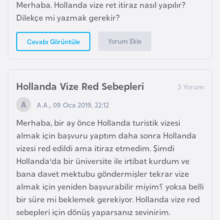
Merhaba. Hollanda vize ret itiraz nasıl yapılır?
k
Dilekçe mi yazmak gerekir?
a
Yorum Ekle
Cevabı Görüntüle
D
e
m
Hollanda Vize Red Sebepleri
o
k
A.A., 09 Oca 2019, 22:12
r
Merhaba, bir ay önce Hollanda turistik vizesi
a
almak için başvuru yaptım daha sonra Hollanda
t
vizesi red edildi ama itiraz etmedim. Şimdi
i
Hollanda'da bir üniversite ile irtibat kurdum ve
k
bana davet mektubu göndermişler tekrar vize
K
almak için yeniden başvurabilir miyim؟ yoksa belli
o
bir süre mi beklemek gerekiyor. Hollanda vize red
n
sebepleri için dönüş yaparsanız sevinirim.
g