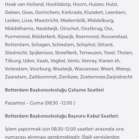
Hoek van Holland, Hoofddorp, Hoorn, Huizen, Hulst,
e
Geleen, Goes, Gorinchem, Kerkrade, Klundert, Leerdam,
y
Leiden, Lisse, Maastricht, Medemblik, Middelburg,
n
Middelharnis, Naaldwijk, Oirschot, Oostbrug, Oss,
Purmerend, Ridderkerk, Rijswijk, Roermond, Roosendaal,
B
Rotterdam, Schagen, Schiedam, Schiphol, Sittard,
a
Sliedrecht, Spijkenisse, Streefkerk, Terneuzen, Texel, Tholen,
n
Tilburg, Uden, Vaals, Veghel, Venlo, Venray, Vianen zh,
g
Volendam, Voorburg, Waalwijk, Wassenaar, Weert, Weesp,
l
Zaandam, Zaltbommel, Zierikzee, Zoetermeer,Zwijndrecht
a
d
Rotterdam Başkonsolosluğu Çalışma Saatleri
e
Pazartesi - Cuma (08:30 -12:00 )
ş
Rotterdam Başkonsolosluğu
Başvuru Kabul Saatleri:
B
İşlem yaptırmak için 08:30-12:00 saatleri arasında sıra
e
numarası alınması gerekmektedir. (İlgili servislerden
l