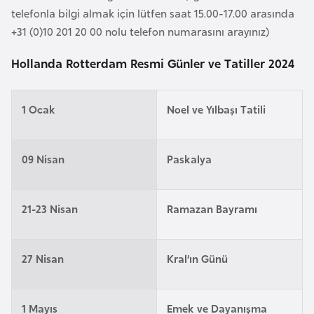
telefonla bilgi almak için lütfen saat 15.00-17.00 arasında
a
+31 (0)10 201 20 00 nolu telefon numarasını arayınız)
r
u
Hollanda Rotterdam Resmi Günler ve Tatiller 2024
s
1 Ocak
Noel ve Yılbaşı Tatili
B
e
l
09 Nisan
Paskalya
ç
i
k
21-23 Nisan
Ramazan Bayramı
a
27 Nisan
Kral’ın Günü
B
e
n
1 Mayıs
Emek ve Dayanışma