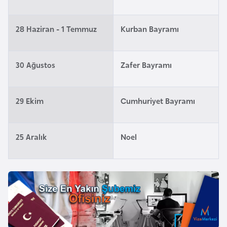
l
g
28 Haziran - 1 Temmuz
Kurban Bayramı
a
r
i
30 Ağustos
Zafer Bayramı
s
t
a
29 Ekim
Cumhuriyet Bayramı
n
25 Aralık
Noel
B
u
r
k
i
n
a