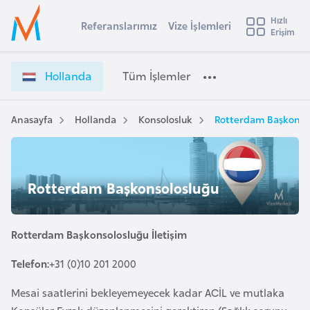
u
Hızlı
s
Referanslarımız
Vize İşlemleri
Başvuru yapmak istediğiniz ülkeyi seçin
Erişim
H
İ
Üye
t
Ülke Seçimi
o
Girişi
r
l
l
Hollanda
Tüm İşlemler
a
l
l
e
a
y
n
Anasayfa
Hollanda
Konsolosluk
Rotterdam Başkonso
t
a
d
a
i
V
A
i
ş
Rotterdam Başkonsolosluğu
v
z
u
i
e
s
İ
Rotterdam Başkonsolosluğu İletişim
m
t
ş
u
Telefon:
+31 (0)10 201 2000
l
r
e
Mesai saatlerini bekleyemeyecek kadar ACİL ve mutlaka
y
m