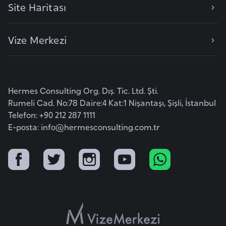
i
Site Haritası
b
u
Vize Merkezi
t
i
Ç
Hermes Consulting Org. Dış. Tic. Ltd. Şti.
i
Rumeli Cad. No:78 Daire:4 Kat:1 Nişantaşı, Şişli, İstanbul
n
Telefon: +90 212 287 1111
E-posta:
info@hermesconsulting.com.tr
D
a
n
i
m
a
r