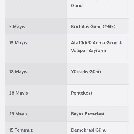
i
Günü
n
5 Mayıs
Kurtuluş Günü (1945)
B
o
19 Mayıs
Atatürk'ü Anma Gençlik
s
Ve Spor Bayramı
n
a
H
18 Mayıs
Yükseliş Günü
e
r
s
28 Mayıs
Pentekost
e
k
29 Mayıs
Beyaz Pazartesi
B
15 Temmuz
Demokrasi Günü
u