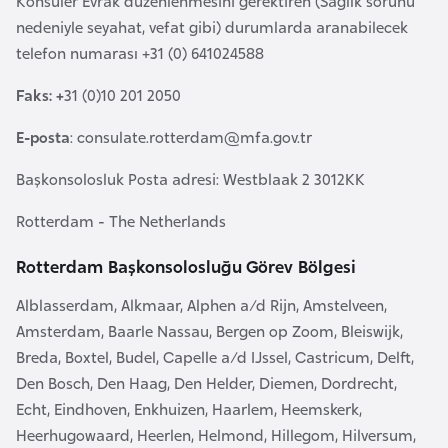
Konsüler Evrak düzenlenmesini gerektiren (Sağlık sorunu
a
l
nedeniyle seyahat, vefat gibi) durumlarda aranabilecek
e
telefon numarası +31 (0) 641024588
r
A
i
z
Faks: +
31 (0)10 201 2050
e
E-posta
:
consulate.rotterdam@mfa.gov.tr
r
b
Başkonsolosluk Posta adresi: Westblaak 2 3012KK
a
Rotterdam - The Netherlands
y
c
Rotterdam Başkonsolosluğu Görev Bölgesi
a
n
Alblasserdam, Alkmaar, Alphen a/d Rijn, Amstelveen,
Amsterdam, Baarle Nassau, Bergen op Zoom, Bleiswijk,
Breda, Boxtel, Budel, Capelle a/d IJssel, Castricum, Delft,
B
Den Bosch, Den Haag, Den Helder, Diemen, Dordrecht,
a
Echt, Eindhoven, Enkhuizen, Haarlem, Heemskerk,
h
Heerhugowaard, Heerlen, Helmond, Hillegom, Hilversum,
r