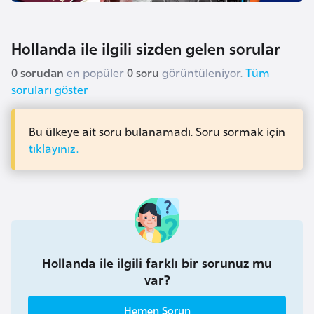
F
a
Hollanda ile ilgili sizden gelen sorular
s
o
0 sorudan
en popüler
0 soru
görüntüleniyor.
Tüm
soruları göster
Ç
a
Bu ülkeye ait soru bulanamadı. Soru sormak için
d
tıklayınız.
Ç
e
k
C
u
Hollanda ile ilgili farklı bir sorunuz mu
m
var?
h
Hemen Sorun
u